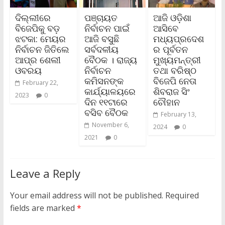
ଦିଲ୍ଲୀରେ
ପଞ୍ଚାୟତ
ଆଜି ଓଡ଼ିଶା
ବିଜେପିକୁ ବଡ଼
ନିର୍ବାଚନ ପାଇଁ
ଆସିବେ
ଝଟକା: ମେୟର
ଆଜି ବସୁଛି
ମଧ୍ୟପ୍ରଦେଶ
ନିର୍ବାଚନ ଜିତିଲେ
ସର୍ବଦଳୀୟ
ର ପୂର୍ବତନ
ଆପ୍‌ର ଶେଲୀ
ବୈଠକ । ରାଜ୍ୟ
ମୁଖ୍ୟମନ୍ତ୍ରୀ
ଓବରୟ
ନିର୍ବାଚନ
ତଥା ବରିଷ୍ଠ
କମିସନଙ୍କ
ବିଜେପି ନେତା
February 22,
କାର୍ଯ୍ୟାଳୟରେ
ଶିବରାଜ ସିଂ
2023
0
ଦିନ ୧୧ଟାରେ
ଚୌହାନ
ବସିବ ବୈଠକ
February 13,
November 6,
2024
0
2021
0
Leave a Reply
Your email address will not be published.
Required
fields are marked
*