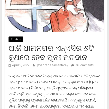
Politics
ଆଜି ଧାମନଗର ଏନ୍ଏ‌ସିର ୬ଟି
ବୁଥରେ ହେବ ପୁନଃ ମତଦାନ
April 5, 2022
Jayaprada samantaray
0 Comments
ଭଦ୍ରକ : ଆଜି ଭଦ୍ରକ ଜିଲ୍ଲା ଧାମନଗର ଏନ୍ଏ‌ସିର ୬ଟି ବୁଥରେ
ହେବ ପୁନଃ ମତଦାନ। ସକାଳ ୧୦ଟାରୁ ଅପରାହ୍ଣ ୪ଟା ପର୍ଯ୍ୟନ୍ତ
ହେବ ମତଦାନ। ନିର୍ବାଚନକୁ ଶାନ୍ତି ଶୃଙ୍ଖଳାର ସହ ପରିଚାଳନା
ପାଇଁ ଏସ୍‌ପିଙ୍କ ନେତୃତ୍ୱରେ ଧାମନଗର ସହର ତଥା ବଜାରରେ
ପୁଲିସ ପକ୍ଷରୁ ଫ୍ଲାଗମାର୍ଚ୍ଚ କରାଯାଇଛି। ୧୧ପ୍ଲାଟୁନ ଫୋର୍ସ,
୪ଜଣ ଡିଏସପି, ୬ଜଣ ଇନ୍ସପେକ୍ଟର, ଏସଆଇ ଓ ଏଏସଆଇ