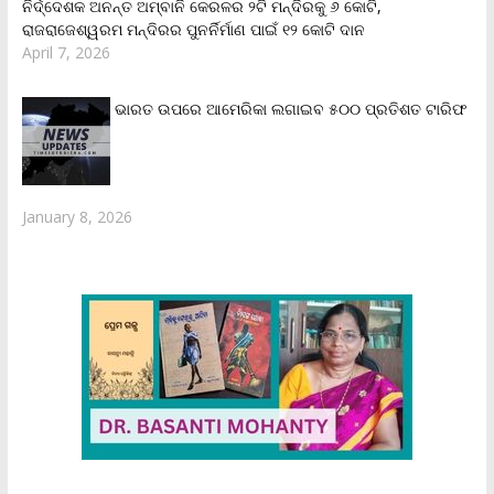
ନିର୍ଦ୍ଦେଶକ ଅନନ୍ତ ଅମ୍ବାନି କେରଳର ୨ଟି ମନ୍ଦିରକୁ ୬ କୋଟି,
ରାଜରାଜେଶ୍ୱରମ ମନ୍ଦିରର ପୁନର୍ନିର୍ମାଣ ପାଇଁ ୧୨ କୋଟି ଦାନ
April 7, 2026
ଭାରତ ଉପରେ ଆମେରିକା ଲଗାଇବ ୫୦୦ ପ୍ରତିଶତ ଟାରିଫ
January 8, 2026