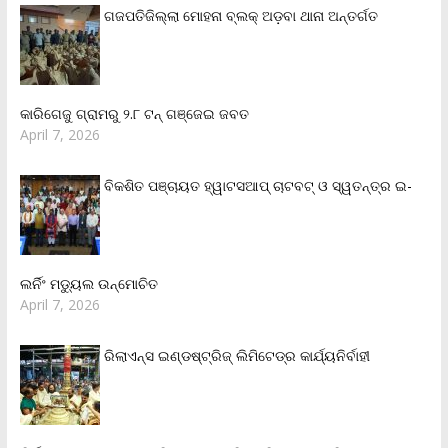
ଗଜପତିଜିଲ୍ଲା ମୋହନା ବ୍ଲକ୍‌ ଅଡ଼ବା ଥାନା ଅନ୍ତର୍ଗତ
କାରିଗେଜୁ ଗ୍ରାମରୁ ୨.୮ ଟନ୍ ଗଞ୍ଜେଇ ଜବତ
April 7, 2026
ବିକଶିତ ପଞ୍ଚାୟତ ହ୍ୱାଟସଆପ୍ ଚାଟବଟ୍ ଓ ସ୍ୱତନ୍ତ୍ର ଇ-
ଲର୍ନିଂ ମଡ୍ୟୁଲ ଉନ୍ମୋଚିତ
April 7, 2026
ରିଲାଏନ୍‌ସ ଇଣ୍ଡଷ୍ଟ୍ରିଜ୍ ଲିମିଟେଡ୍‌ର କାର୍ଯ୍ୟନିର୍ବାହୀ