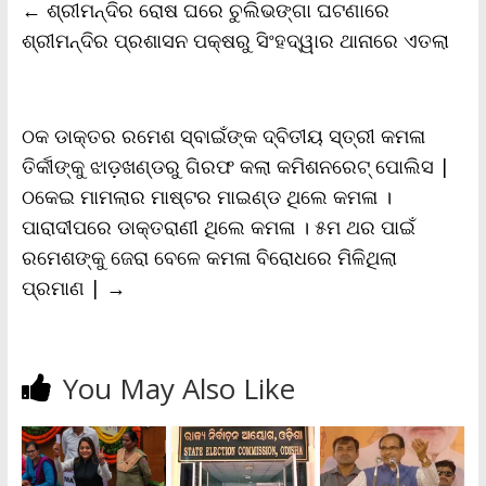
←
ଶ୍ରୀମନ୍ଦିର ରୋଷ ଘରେ ଚୁଲିଭଙ୍ଗା ଘଟଣାରେ
o
e
A
i
F
o
r
p
n
r
ଶ୍ରୀମନ୍ଦିର ପ୍ରଶାସନ ପକ୍ଷରୁ ସିଂହଦ୍ୱାର ଥାନାରେ ଏତଲା
k
p
k
i
e
n
d
l
ଠକ ଡାକ୍ତର ରମେଶ ସ୍ବାଇଁଙ୍କ ଦ୍ବିତୀୟ ସ୍ତ୍ରୀ କମଳା
y
ତିର୍କୀଙ୍କୁ ଝାଡ଼ଖଣ୍ଡରୁ ଗିରଫ କଲା କମିଶନରେଟ୍‌ ପୋଲିସ |
ଠକେଇ ମାମଲାର ମାଷ୍ଟର ମାଇଣ୍ଡ ଥିଲେ କମଳା ।
ପାରାଦୀପରେ ଡାକ୍ତରାଣୀ ଥିଲେ କମଳା । ୫ମ ଥର ପାଇଁ
ରମେଶଙ୍କୁ ଜେରା ବେଳେ କମଳା ବିରୋଧରେ ମିଳିଥିଲା
ପ୍ରମାଣ |
→
You May Also Like