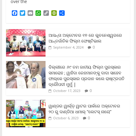
over the
F
T
E
W
C
P
S
a
w
m
h
o
r
h
c
i
a
a
p
i
a
e
t
i
t
y
n
r
b
t
l
s
L
t
e
ଆସନ୍ତା ଅକ୍ଟୋବର ୧୭ ରେ ଭୁବନେଶ୍ୱରରେ
o
e
A
i
F
ଆନ୍ତର୍ଜାତିକ ଫିଲ୍ମ ଫେଷ୍ଟିଭାଲ
o
r
p
n
r
0
September 4, 2024
k
p
k
i
e
n
ଦିଲ୍ଲୀରେ ୬୯ ତମ ଜାତୀୟ ଫିଲ୍ମ ପୁରସ୍କାର
d
ସମାରୋହ ; ୱାହିଦା ରେହମାନଙ୍କୁ ଦାଦା ସାହେବ
l
y
ଫାଲ୍‌କେ ପୁରସ୍କାର ପ୍ରଦାନ କଲେ ରାଷ୍ଟ୍ରପତି
ଦ୍ରୌପଦୀ ମୁର୍ମୁ |
0
October 17, 2023
ୱାଣ୍ଡର ୱାର୍ଲ୍‌ଡ଼ ୱାଟର ପାର୍କରେ ଅକ୍ଟୋବର
୨୦ ରୁ ଦାଣ୍ଡିଆ ଧମାଲ୍ “ଲେଟସ୍ ନାଚୋ”
0
October 6, 2023