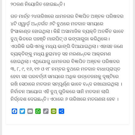
୨୦ଜଣ ନିୟୋଜିତ ହୋଇଛନ୍ତି।
ଗତ ମାର୍ଚ୍ଚ ୨୪ତାରିଖରେ ଧାମନଗର ବିଜ୍ଞାପିତ ଅଞ୍ଚଳ ପରିଷଦର
୪ଟି ଓ୍ୱାର୍ଡ଼ ଅନ୍ତର୍ଗତ ୬ଟି ବୁଥରେ ମତଦାନ ସମୟରେ
ହିଂସାକାଣ୍ଡ ହୋଇଥିଲା। କିଛି ଅସାମାଜିକ ବ୍ୟକ୍ତି ଅତର୍କିତ ଭାବେ
ବୁଥ୍ ଭିତରେ ପହଞ୍ଚି ମାରପିଟ୍ ଓ ଭଙ୍ଗାରୁଜା କରିଥିଲେ।
ଏପରିକି ଇଭିଏମକୁ ମଧ୍ୟ ଭାଙ୍ଗି ଦିଆଯାଇଥିଲା। ଏହାସହ ଜଣେ
ବ୍ୟକ୍ତିଙ୍କୁ ମଧ୍ୟ ଛୁରାମାଡ଼ ସହ ମରଣାନ୍ତକ ଆକ୍ରମଣ
ହୋଇଥିଲା। ଏଥିଯୋଗୁ ଧାମନଗର ବିଜ୍ଞାପିତ ଅଞ୍ଚଳ ପରିଷଦର
୩, ୮, ୯, ୧୬, ୧୭ ଓ ୧୮ ନମ୍ବର ବୁଥରେ ମତଦାନ ବାଧାପ୍ରାପ୍ତ
ହେବା ସହ ପରବର୍ତ୍ତୀ ସମୟରେ ଅଧିକ ଉତ୍ତେଜନାକୁ ଦୃଷ୍ଟିରେ
ରଖି ସେଠାରେ ମତଦାନ ସମ୍ପୂର୍ଣ୍ଣ ଭାବେ ବନ୍ଦ ରଖାଯାଇଥିଲା ।
ନିର୍ବାଚନ ଆୟୋଗ ଏହି ବୁଥ୍ ଗୁଡିକରେ ସାନି ମତଦାନ ଲାଗି
ନିର୍ଦ୍ଦେଶ ଦେଇଛନ୍ତି। ଏଠାରେ ୬ ତାରିଖରେ ମତଗଣନା ହେବ ।
F
T
E
W
C
P
S
a
w
m
h
o
r
h
c
i
a
a
p
i
a
e
t
i
t
y
n
r
b
t
l
s
L
t
e