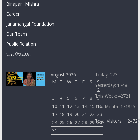
Binapani MIshra
Career
Janamangal Foundation
Our Team
Public Relation
ଆମ ବିଷୟରେ ...
August 2026
Today: 273
M
T
W
T
F
S
S
Yesterday: 1748
1
2
This Week: 42721
3
4
5
6
7
8
9
10
11
12
13
14
15
16
This Month: 171895
17
18
19
20
21
22
23
Total Visitors:
2472
24
25
26
27
28
29
30
31