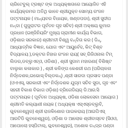
ଚାରିଟେବୁଲ୍ ଟ୍ରଷ୍ଟ ଙ୍କ ଅଧ୍ୟକ୍ଷତାରେ ଆୟୋଜିତ ଏହି
କାର୍ଯ୍ୟକ୍ରମର ଅତିଥି ଭାବେ ଶ୍ରୀଯୁକ୍ତ ସୋମ୍ୟ ରଂଜନ
ପଟ୍ଟନାୟକ ( ମାନ୍ୟବର ବିଧାୟକ, ଖଣ୍ଡପଡା), ଶ୍ରୀ ସୁଦୀପ
ନନ୍ଦା ( ଗୁଜୁରାଟର ପୂର୍ବତନ ଗୃହ ସଚିବ) ଶ୍ରୀ ଅକ୍ଷୟ କୁମାର
ପ୍ରଧାନ (ଇଞ୍ଜିନିୟରିଂ ମୁଖ୍ୟ ଗ୍ରାମୀଣ କାର୍ଯ୍ୟ ବିଭାଗ,
ଓଡ଼ିଶାର ସରକାର) ଶ୍ରୀମତୀ ବିଶ୍ୱ ବନ୍ଦିତା କର ( ଡିନ୍,
ଆଧ୍ୟାତ୍ମିକ ବିଜ୍ଞାନ, ଯୋଗ ଏବଂ ଆୟୁର୍ବେଦ, କିଟ୍ ବିଶ୍ବ
ବିଦ୍ୟାଳୟ ),ଡକ୍ଟର ନିହାର ରଂଜନ ରାୟ( ସବ୍ ରିଜିଓନାଲ ଟିମ୍
ଲିଡର,ଡବ୍ଲୁଏଚ୍ଓ, ଓଡିଶା) , ଶ୍ରୀ ସୁଦାମ ମହାରଣା( ବିଶିଷ୍ଟ
ବାଲୁକା କଳାକାର ) , ଶ୍ରୀ କଳିଙ୍ଗ କେଶରୀ ରଥ (ପରିଚାଳନା
ନିର୍ଦ୍ଦେଶକ,ଇଭୋସ୍ ବିଲ୍ଡକନ୍) ,ଶ୍ରୀ ସାରଦା ପ୍ରସାଦ ପଣ୍ଡା
(ଓଏଏସ୍, ସରକାରୀ ଏବଂ ନିର୍ଦ୍ଦେଶକ ଯୁଗ୍ମ ସଚିବ ସୁଡା, ଗୃହ ଏବଂ
ସହରୀ ବିକାଶ ବିଭାଗ ଓଡ଼ିଶା) ବ୍ରିଗେଡିୟର୍ ଡି.ଆର.ସି
ପଟ୍ଟନାୟକ ( ପୂର୍ବତନ ଅଧ୍ୟକ୍ଷ, ଓଡିଶା ଲୋକସେବା ଆୟୋଗ )
ଶ୍ରୀମତି କଲ୍ୟାଣୀ ନାୟକ ( ଅଧ୍ୟକ୍ଷ ଏସ୍ଏସ୍ଡବ୍ଲୁବି,
ଭୁବନେଶ୍ୱର) ଶ୍ରୀ ରାଜକିଶୋର ପାଇକରାୟ (ଆଇପିଏସ୍
ଆରଟିଡି ଭୁବନେଶ୍ୱର), ଓଡ଼ିଶା ଡ ଆଲୋକ ଶ୍ରୀବାସ୍ତବ (ସିଓଓ,
ଆପୋଲୋ ହସ୍ପିଟାଲ୍, ଭୁବନେଶ୍ୱର), ଅଶୋକ ଚନ୍ଦ୍ର ପଣ୍ଡା