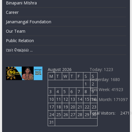
Binapani MIshra
Career
Janamangal Foundation
Our Team
Public Relation
ଆମ ବିଷୟରେ ...
August 2026
Today: 1223
M
T
W
T
F
S
S
Yesterday: 1680
1
2
This Week: 41923
3
4
5
6
7
8
9
10
11
12
13
14
15
16
This Month: 171097
17
18
19
20
21
22
23
Total Visitors:
2471
24
25
26
27
28
29
30
31