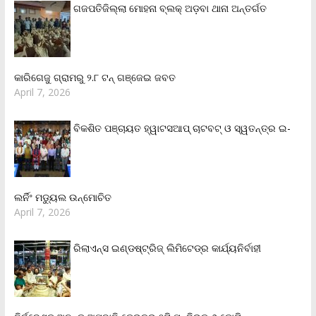
ଗଜପତିଜିଲ୍ଲା ମୋହନା ବ୍ଲକ୍‌ ଅଡ଼ବା ଥାନା ଅନ୍ତର୍ଗତ
କାରିଗେଜୁ ଗ୍ରାମରୁ ୨.୮ ଟନ୍ ଗଞ୍ଜେଇ ଜବତ
April 7, 2026
ବିକଶିତ ପଞ୍ଚାୟତ ହ୍ୱାଟସଆପ୍ ଚାଟବଟ୍ ଓ ସ୍ୱତନ୍ତ୍ର ଇ-
ଲର୍ନିଂ ମଡ୍ୟୁଲ ଉନ୍ମୋଚିତ
April 7, 2026
ରିଲାଏନ୍‌ସ ଇଣ୍ଡଷ୍ଟ୍ରିଜ୍ ଲିମିଟେଡ୍‌ର କାର୍ଯ୍ୟନିର୍ବାହୀ