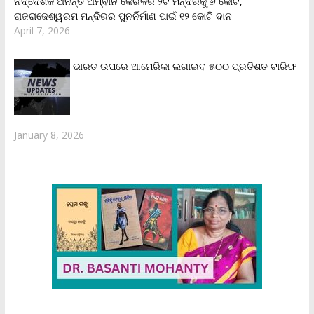
ନିର୍ଦ୍ଦେଶକ ଅନନ୍ତ ଅମ୍ବାନି କେରଳର ୨ଟି ମନ୍ଦିରକୁ ୬ କୋଟି,
ରାଜରାଜେଶ୍ୱରମ ମନ୍ଦିରର ପୁନର୍ନିର୍ମାଣ ପାଇଁ ୧୨ କୋଟି ଦାନ
April 7, 2026
ଭାରତ ଉପରେ ଆମେରିକା ଲଗାଇବ ୫୦୦ ପ୍ରତିଶତ ଟାରିଫ
January 8, 2026