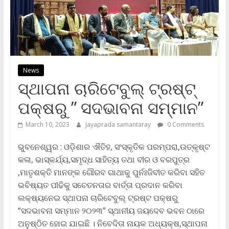
News
ସ୍ଥାପନା ଚାରିଟେବୁଲ୍ ଟ୍ରଷ୍ଟ୍
ପକ୍ଷରୁ ” ସଦଭାବନା ସମ୍ମାନ”
March 10, 2023
Jayaprada samantaray
0 Comments
ଭୁବନେଶ୍ୱର : ଓଡ଼ିଶାର ଐତିହ, ସଂସ୍କୃତିକ ପରମ୍ପରା,ଉତ୍କୃଷ୍ଟ
କଳା, ଭାସ୍କର୍ଯ୍ୟ,ସମୃଦ୍ଧ ସାହିତ୍ୟ ତଥା ବୀର ଓ ବରପୁତ୍ର
,ମାତୃଶକ୍ତି ମାନଙ୍କ ଗୌରବ ଗାଥାକୁ ପୁର୍ନଃଜିବୀତ କରିବା ସହିତ
ଭବିଷ୍ୟତ ପୀଢିକୁ ସଚେତନତାର ବାର୍ତ୍ତା ପ୍ରଦାନ କରିବା
ଲକ୍ଷ୍ୟନେଇ ସ୍ଥାପନା ଚାରିଟେବୁଲ୍ ଟ୍ରଷ୍ଟ ପକ୍ଷରୁ
“ସଦଭାବନା ସମ୍ମାନ ୨୦୨୩” ସ୍ଥାନୀୟ ଜୟଦେବ ଭବନ ଠାରେ
ଅନୁଷ୍ଠିତ ହୋଇ ଯାଇଛି । ନିବେଦିତା ନାୟକ ଅଧ୍ୟକ୍ଷ,ସ୍ଥାପନା