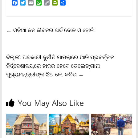
F
T
E
W
C
P
S
a
w
m
h
o
r
h
c
i
a
a
p
i
a
e
t
i
t
y
n
r
b
t
l
s
L
t
e
←
ଓଡ଼ିଆ ଜନ ଜୀବନର ପର୍ବ ଦୋଳ ଓ ହୋଲି
o
e
A
i
F
o
r
p
n
r
k
p
k
i
e
n
ଦିଲ୍ଲୀ ଅବକାରୀ ଦୁର୍ନୀତି ମାମଲାରେ ଆଜି ପ୍ରବର୍ତ୍ତନ
d
l
ନିର୍ଦ୍ଦେଶାଳୟରେ ହାଜର ହେବେ ତେଲେଙ୍ଗାନା
y
ମୁଖ୍ୟମନ୍ତ୍ରୀଙ୍କ ଝିଅ କେ. କବିତା
→
You May Also Like