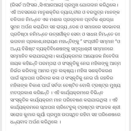
(ରିସର୍ଚ ଅଫିସର ,ସିଏଆରଆଇ) ପ୍ରମୁଖ ଯୋଗଦାନ କରିଥିଲେ।
ଏହି ଅବସରରେ ମାତୃଶକ୍ତିର ତ୍ୟାଗ,ବୀର ଓ ବରପୁତ୍ର ମାନଙ୍କ
ବଳିଦାନ ନିମନ୍ତେ ଏକ ମଶାଲ ପ୍ରଜ୍ବଳନ ପ୍ବର୍ବକ ଶ୍ରଦ୍ଧା
ସୁମନ ଅର୍ପଣ କରାଯିବା ସହ ରାଜ୍ୟ ,ଦେଶ ଓ ସମାଜରେ ସଦଭାବନା
ପ୍ରତିଷ୍ଠା ନନିମନ୍ତେ ଉତ୍ସର୍ଗୀକୃତ ସେବା ଓ ସାଧନା ନିମନ୍ତେ ଡଃ
ଭଗବାନ ପ୍ରକାଶ,ନାରାୟଣ ମହାନ୍ତିଙ୍କୁ ” ସଂପ୍ରୀତି ସମ୍ମାନ “ଓ
ଅନ୍ୟ ବିଶିଷ୍ଟ ବ୍ୟକ୍ତିବିଶେଷଙ୍କୁ ସମୃଦ୍ଧଶ୍ରୀ ସମ୍ମାନରେ
ସମ୍ମାନିତ କରାଯାଇଥିଲା। କାର୍ଯ୍ୟକ୍ରମର ଆୟୋଜକ ନିବେଦିତା
ନାୟକ କହିଛନ୍ତି ପରମ୍ପରା ଓ ସଂସ୍କୃତିକୁ ନେଇ ମହିଳାଙ୍କୁ ଆତ୍ମ
ନିର୍ଭର କରିବାକୁ ଆମର ମୂଳ ଲକ୍ଷ୍ୟ। ମହିଳା ସଶକ୍ତିକରଣ
ପାଇଁ ସ୍ଥାପନା ପରିବାର କଳା ଓ ସଂସ୍କୃତିକୁ ନେଇ ଗାଁ ଗହଳିର
ମହିଳାଙ୍କ ବିକାଶ ପାଇଁ ସର୍ବଦା ଚେଷ୍ଟିତ ବୋଲି ଟ୍ରଷ୍ଟ୍‌ର ମୁଖ୍ୟ
ମତପ୍ରକାଶ କରିଛନ୍ତି । ଏହି କାର୍ଯ୍ୟକ୍ରମରେ ବିଭିନ୍ନ
ସାଂସ୍କୃତିକ କାର୍ଯ୍ୟକ୍ରମ ମାନ ପରିବେଷଣ କରାଯାଇଥିଲା । ଏହି
କାର୍ଯ୍ୟକ୍ରମରେ ସ୍ଥାପନା ଚାରିଟେବୁଲ୍ ଟ୍ରଷ୍ଟ୍‌ର ସଂପାଦକ ଶ୍ରୀ
ସରୋଜ କୁମାର ଭୂୟାଁ ପ୍ରମୁଖ ଉପସ୍ଥିତ ରହିବା ସହ ପରିଶେଷରେ
ଧନ୍ୟବାଦ ଅର୍ପଣ କରିଥିଲେ ।