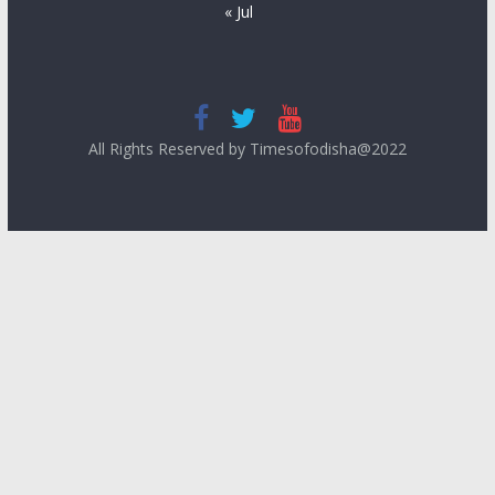
« Jul
All Rights Reserved by Timesofodisha@2022