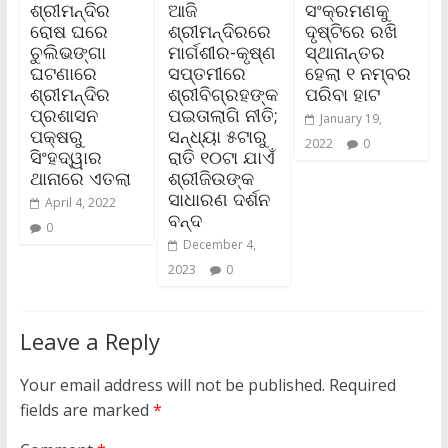
ଶ୍ରୀମନ୍ଦିର
ଆଜି
ସଂକ୍ରମଣକୁ
ରୋଷ ଘରେ
ଶ୍ରୀମନ୍ଦିରରେ
ଦୃଷ୍ଟିରେ ରଖି
ଚୁଲିଭଙ୍ଗା
ମାର୍ଗଶୀର-କୃଷ୍ଣ
ସ୍ଥାନାନ୍ତର
ଘଟଣାରେ
ସପ୍ତମୀରେ
ହେଲା ୧ ନମ୍ବର
ଶ୍ରୀମନ୍ଦିର
ଶ୍ରୀବିଗ୍ରହଙ୍କ
ପରିବା ହାଟ
ପ୍ରଶାସନ
ପଇତାଲାଗି ନୀତି;
January 19,
ପକ୍ଷରୁ
ସନ୍ଧ୍ୟା ୫ଟାରୁ
2022
0
ସିଂହଦ୍ୱାର
ରାତି ୧୦ଟା ଯାଏଁ
ଥାନାରେ ଏତଲା
ଶ୍ରୀଜିଉଙ୍କ
ସାଧାରଣ ଦର୍ଶନ
April 4, 2022
ବନ୍ଦ
0
December 4,
2023
0
Leave a Reply
Your email address will not be published.
Required
fields are marked
*