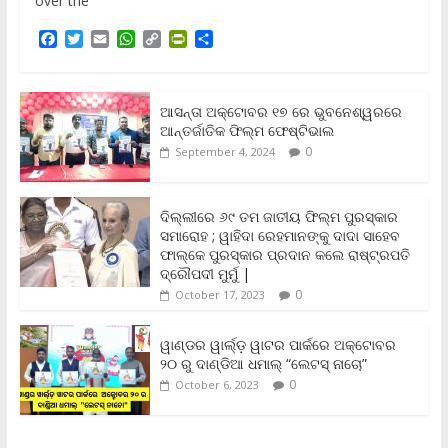
over the
F
T
E
W
C
P
S
a
w
m
h
o
r
h
c
i
a
a
p
i
a
e
t
i
t
y
n
r
b
t
l
s
L
t
e
ଆସନ୍ତା ଅକ୍ଟୋବର ୧୭ ରେ ଭୁବନେଶ୍ୱରରେ
o
e
A
i
F
ଆନ୍ତର୍ଜାତିକ ଫିଲ୍ମ ଫେଷ୍ଟିଭାଲ
o
r
p
n
r
0
September 4, 2024
k
p
k
i
e
n
ଦିଲ୍ଲୀରେ ୬୯ ତମ ଜାତୀୟ ଫିଲ୍ମ ପୁରସ୍କାର
d
ସମାରୋହ ; ୱାହିଦା ରେହମାନଙ୍କୁ ଦାଦା ସାହେବ
l
y
ଫାଲ୍‌କେ ପୁରସ୍କାର ପ୍ରଦାନ କଲେ ରାଷ୍ଟ୍ରପତି
ଦ୍ରୌପଦୀ ମୁର୍ମୁ |
0
October 17, 2023
ୱାଣ୍ଡର ୱାର୍ଲ୍‌ଡ଼ ୱାଟର ପାର୍କରେ ଅକ୍ଟୋବର
୨୦ ରୁ ଦାଣ୍ଡିଆ ଧମାଲ୍ “ଲେଟସ୍ ନାଚୋ”
0
October 6, 2023