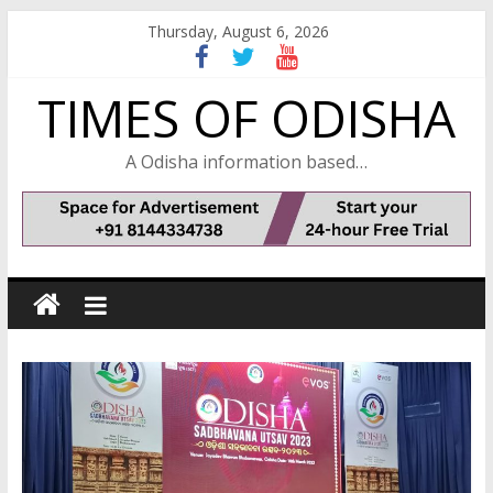
Skip
Thursday, August 6, 2026
to
content
TIMES OF ODISHA
A Odisha information based…