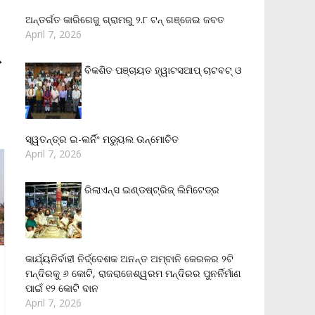
ଅନ୍ତର୍ଗତ କାରିଗେଜୁ ଗ୍ରାମରୁ ୨.୮ ଟନ୍ ଗଞ୍ଜେଇ ଜବତ
April 7, 2026
→
ବିକଶିତ ପଞ୍ଚାୟତ ହ୍ୱାଟସଆପ୍ ଚାଟବଟ୍ ଓ
ସ୍ୱତନ୍ତ୍ର ଇ-ଲର୍ନିଂ ମଡ୍ୟୁଲ ଉନ୍ମୋଚିତ
April 7, 2026
ରିଲାଏନ୍‌ସ ଇଣ୍ଡଷ୍ଟ୍ରିଜ୍ ଲିମିଟେଡ୍‌ର
କାର୍ଯ୍ୟନିର୍ବାହୀ ନିର୍ଦ୍ଦେଶକ ଅନନ୍ତ ଅମ୍ବାନି କେରଳର ୨ଟି
ମନ୍ଦିରକୁ ୬ କୋଟି, ରାଜରାଜେଶ୍ୱରମ ମନ୍ଦିରର ପୁନର୍ନିର୍ମାଣ
ପାଇଁ ୧୨ କୋଟି ଦାନ
April 7, 2026