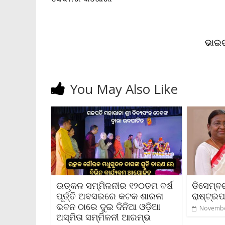
k
p
k
i
e
n
d
l
ଭାଇଚା
y
You May Also Like
ଉତ୍କଳ ସମ୍ମିଳନୀର ୧୨୦ତମ ବର୍ଷ
ଡିସେମ୍ବ
ପୂର୍ତ୍ତି ଅବସରରେ କଟକ ଶାରଳା
ରାଷ୍ଟ୍ରପତ
ଭବନ ଠାରେ ଦୁଇ ଦିନିଆ ଓଡ଼ିଆ
Novembe
ଅସ୍ମିତା ସମ୍ମିଳନୀ ଆରମ୍ଭ