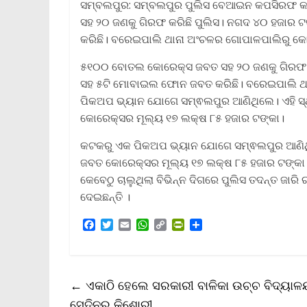
ସମ୍ବଲପୁର: ସମ୍ବଲପୁର ପୁଲିସ ବେଆଇନ କପସିରଫ କ
ସହ ୨୦ ଜଣକୁ ଗିରଫ କରିଛି ପୁଲିସ। ନଗଦ ୪୦ ହଜାର ଟ
କରିଛି। ବରେଇପାଲି ଥାନା ଅଂଚଳର ଗୋପାଳପାଲିରୁ କ
୫୧୦୦ ବୋତଲ କୋରେକ୍ସ ଜବତ ସହ ୨୦ ଜଣକୁ ଗିରଫ କ
ସହ ୫ଟି ମୋବାଇଲ ଫୋନ ଜବତ କରିଛି। ବରେଇପାଲି ଥ
ପିକଅପ ଭ୍ୟାନ ଯୋଗେ ସମ୍ଵଲପୁର ଆଣିଥିଲେ। ଏହି ସ୍ଥା
କୋରେକ୍ସର ମୂଲ୍ୟ ୧୭ ଲକ୍ଷ ୮୫ ହଜାର ଟଙ୍କା।
କଟକରୁ ଏକ ପିକଅପ ଭ୍ୟାନ ଯୋଗେ ସମ୍ଵଲପୁର ଆଣିଥିଲେ
ଜବତ କୋରେକ୍ସର ମୂଲ୍ୟ ୧୭ ଲକ୍ଷ ୮୫ ହଜାର ଟଙ୍କା।
କେବେଠୁ ଚାଲୁଥିଲା ବିଭିନ୍ନ ଦିଗରେ ପୁଲିସ ତଦନ୍ତ ଜାରି
ଦେଇଛନ୍ତି ।
F
T
E
W
C
P
S
a
w
m
h
o
r
h
c
i
a
a
p
i
a
e
t
i
t
y
n
r
b
t
l
s
L
t
e
←
ଏକାଠି ହେଲେ ସରକାରୀ ବାଳିକା ଉଚ୍ଚ ବିଦ୍ୟାଳୟର
o
e
A
i
F
o
r
p
n
r
ସେଦିନର କିଶୋରୀ