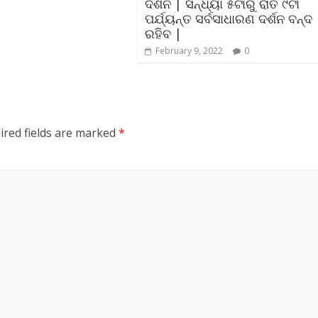
ଦର୍ଶନ | ସନ୍ଧ୍ୟା ୫ଟାରୁ ରାତି ୯ଟା
ପର୍ଯ୍ୟନ୍ତ ସର୍ବସାଧାରଣ ଦର୍ଶନ ବନ୍ଦ
ରହିବ |
February 9, 2022
0
ired fields are marked
*