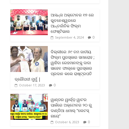
c
i
a
a
p
i
a
e
t
i
t
y
n
r
b
t
l
s
L
t
e
ଆସନ୍ତା ଅକ୍ଟୋବର ୧୭ ରେ
o
e
A
i
F
ଭୁବନେଶ୍ୱରରେ
o
r
p
n
r
ଆନ୍ତର୍ଜାତିକ ଫିଲ୍ମ
k
p
k
i
ଫେଷ୍ଟିଭାଲ
e
0
September 4, 2024
n
d
l
ଦିଲ୍ଲୀରେ ୬୯ ତମ ଜାତୀୟ
y
ଫିଲ୍ମ ପୁରସ୍କାର ସମାରୋହ ;
ୱାହିଦା ରେହମାନଙ୍କୁ ଦାଦା
ସାହେବ ଫାଲ୍‌କେ ପୁରସ୍କାର
ପ୍ରଦାନ କଲେ ରାଷ୍ଟ୍ରପତି
ଦ୍ରୌପଦୀ ମୁର୍ମୁ |
0
October 17, 2023
ୱାଣ୍ଡର ୱାର୍ଲ୍‌ଡ଼ ୱାଟର
ପାର୍କରେ ଅକ୍ଟୋବର ୨୦ ରୁ
ଦାଣ୍ଡିଆ ଧମାଲ୍ “ଲେଟସ୍
ନାଚୋ”
0
October 6, 2023