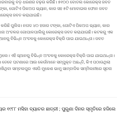
ାରବାରକୁ ବଡ଼ ଧରଣର ଚଢ଼ଉ କରିଛି। ୫୧୦୦ ବୋତଲ କୋରେକ୍ସ ଜବତ
ଙ୍କା, ଗୋଟିଏ ପିକଅପ ଭ୍ୟାନ, କାର ସହ ୫ଟି ମୋବାଇଲ ଫୋନ ଜବତ
ୋରେକ୍ସ ଜବତ କରାଯାଇଛି।
ରିଛି ପୁଲିସ। ନଗଦ ୪୦ ହଜାର ଟଙ୍କା, ଗୋଟିଏ ପିକଅପ ଭ୍ୟାନ, କାର
ାନା ଅଂଚଳର ଗୋପାଳପାଲିରୁ କୋରେକ୍ସ ଜବତ କରାଯାଇଛି। କଟକରୁ ଏକ
ନରୁ ବିଭିନ୍ନ ଅଂଚଳକୁ କୋରେକ୍ସ ବିକ୍ରି ପାଇ ଯାଇଥାନ୍ତା। ଜବତ
। ଏହି ସ୍ଥାନରୁ ବିଭିନ୍ନ ଅଂଚଳକୁ କୋରେକ୍ସ ବିକ୍ରି ପାଇ ଯାଇଥାନ୍ତା।
 ତେବେ ଘଟଣାରେ ଆଉ କେଉଁମାନେ ସମ୍ପୁକ୍ତ ଅଛନ୍ତି, କିଏ ପଠାଉଥିଲା
 ରଖିଥିବା ସମ୍ବଲପୁର ଏସପି ମୁକେଶ ଭାମୁ ସାମ୍ବାଦିକ ସମ୍ମିଲନୀରେ ସୂଚନା
 ୧୯୮୮ ମସିହା ବ୍ୟାଚର ଛାତ୍ରୀ ; ପୁରୁଣା ଦିନର ସ୍ମୃତିରେ ହଜିଲେ