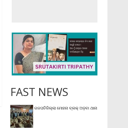
FAST NEWS
ଗଜପତିଜିଲ୍ଲା ମୋହନା ବ୍ଲକ୍‌ ଅଡ଼ବା ଥାନା