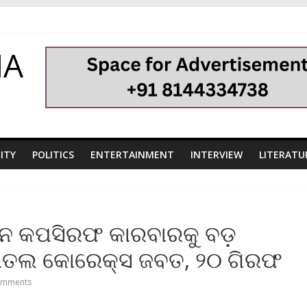
HA
ITY
POLITICS
ENTERTAINMENT
INTERVIEW
LITERATU
ନ କପସିରଫ କାରବାରକୁ ବଡ଼
ତଲ କୋରେକ୍ସ ଜବତ, ୨୦ ଗିରଫ
omments