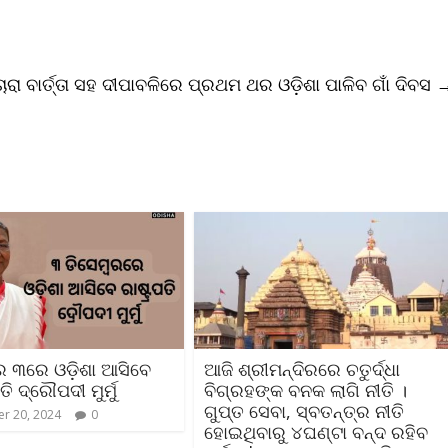
ରା ବାର୍ତ୍ତା ସହ ଦୀପାବଳିରେ ପ୍ରଥମ ଥର ଓଡ଼ିଶା ପାଳିବ ଗାଁ ଦିବସ
ର ୩ରେ ଓଡ଼ିଶା ଆସିବେ
ଆଜି ଶ୍ରୀମନ୍ଦିରରେ ଚତୁର୍ଦ୍ଧା
ି ଦ୍ରୌପଦୀ ମୁର୍ମୁ
ବିଗ୍ରହଙ୍କ ବନକ ଲାଗି ନୀତି ।
ଗୁପ୍ତ ସେବା, ସ୍ବତନ୍ତ୍ର ନୀତି
r 20, 2024
0
ହୋଇଥିବାରୁ ୪ଘଣ୍ଟା ବନ୍ଦ ରହିବ