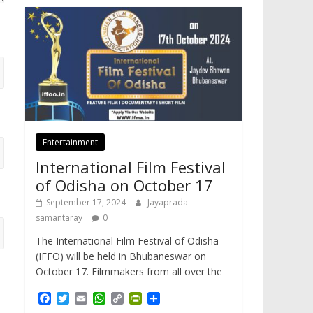
Entertainment
International Film Festival
of Odisha on October 17
September 17, 2024
Jayaprada
samantaray
0
The International Film Festival of Odisha
(IFFO) will be held in Bhubaneswar on
October 17. Filmmakers from all over the
F
T
E
W
C
P
S
a
w
m
h
o
r
h