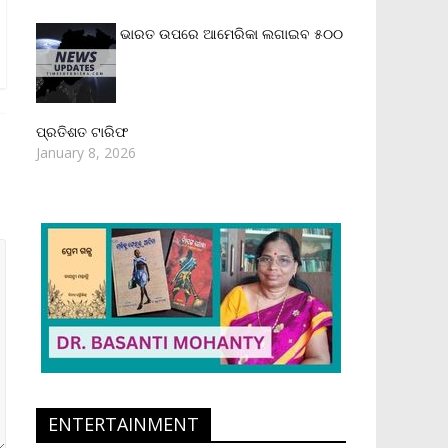
ଭାରତ ଉପରେ ଆମେରିକା ଲଗାଇବ ୫୦୦
ପ୍ରତିଶତ ଟାରିଫ
January 8, 2026
ENTERTAINMENT