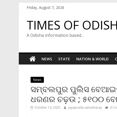
Skip
Friday, August 7, 2026
to
content
TIMES OF ODIS
A Odisha information based…
NEWS
STATE
NATION & WORLD
C
News
ସମ୍ବଲପୁର ପୁଲିସ ବେଆଇ
ଧରଣର ଚଢ଼ଉ ; ୫୧୦୦ ବୋ
October 14, 2025
Jayaprada samantaray
0 C