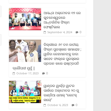
c
i
a
a
p
i
a
e
t
i
t
y
n
r
b
t
l
s
L
t
e
ଆସନ୍ତା ଅକ୍ଟୋବର ୧୭ ରେ
o
e
A
i
F
ଭୁବନେଶ୍ୱରରେ
o
r
p
n
r
ଆନ୍ତର୍ଜାତିକ ଫିଲ୍ମ
k
p
k
i
ଫେଷ୍ଟିଭାଲ
e
0
September 4, 2024
n
d
l
ଦିଲ୍ଲୀରେ ୬୯ ତମ ଜାତୀୟ
y
ଫିଲ୍ମ ପୁରସ୍କାର ସମାରୋହ ;
ୱାହିଦା ରେହମାନଙ୍କୁ ଦାଦା
ସାହେବ ଫାଲ୍‌କେ ପୁରସ୍କାର
ପ୍ରଦାନ କଲେ ରାଷ୍ଟ୍ରପତି
ଦ୍ରୌପଦୀ ମୁର୍ମୁ |
0
October 17, 2023
ୱାଣ୍ଡର ୱାର୍ଲ୍‌ଡ଼ ୱାଟର
ପାର୍କରେ ଅକ୍ଟୋବର ୨୦ ରୁ
ଦାଣ୍ଡିଆ ଧମାଲ୍ “ଲେଟସ୍
ନାଚୋ”
0
October 6, 2023