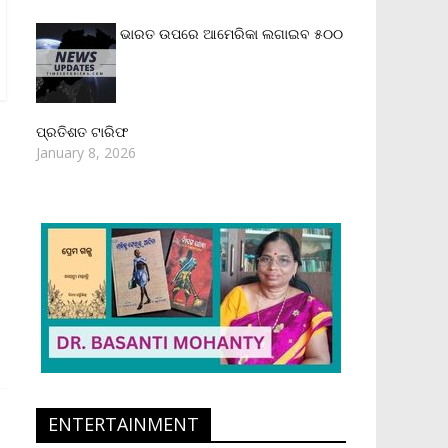
ଭାରତ ଉପରେ ଆମେରିକା ଲଗାଇବ ୫୦୦
ପ୍ରତିଶତ ଟାରିଫ
January 8, 2026
ENTERTAINMENT