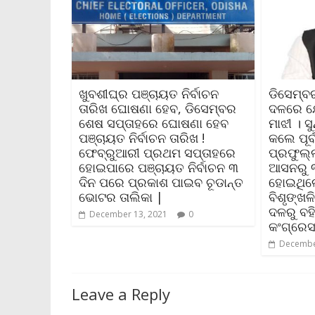
ଖୁବଶୀଘ୍ର ପଞ୍ଚାୟତ ନିର୍ବାଚନ
ଡିସେମ୍ବ
ତାରିଖ ଘୋଷଣା ହେବ, ଡିସେମ୍ବର
ଦଳରେ ଯ
ଶେଷ ସପ୍ତାହରେ ଘୋଷଣା ହେବ
ମାଝୀ । 
ପଞ୍ଚାୟତ ନିର୍ବାଚନ ତାରିଖ !
କଲେ ପୂର
ଫେବ୍ରୁଆରୀ ପ୍ରଥମ ସପ୍ତାହରେ
ପ୍ରଫୁଲ୍
ହୋଇପାରେ ପଞ୍ଚାୟତ ନିର୍ବାଚନ ୩
ଆସନରୁ 
ଦିନ ପରେ ପ୍ରକାଶ ପାଇବ ଚୂଡାନ୍ତ
ହୋଇଥିଲ
ଭୋଟର ତାଲିକା |
ବିଶୃଙ୍ଖଳ
ଦଳରୁ ବହି
December 13, 2021
0
କଂଗ୍ରେସ
Decembe
Leave a Reply