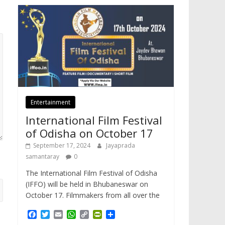
Entertainment
International Film Festival
of Odisha on October 17
September 17, 2024
Jayaprada
samantaray
0
The International Film Festival of Odisha
(IFFO) will be held in Bhubaneswar on
October 17. Filmmakers from all over the
F
T
E
W
C
P
S
a
w
m
h
o
r
h