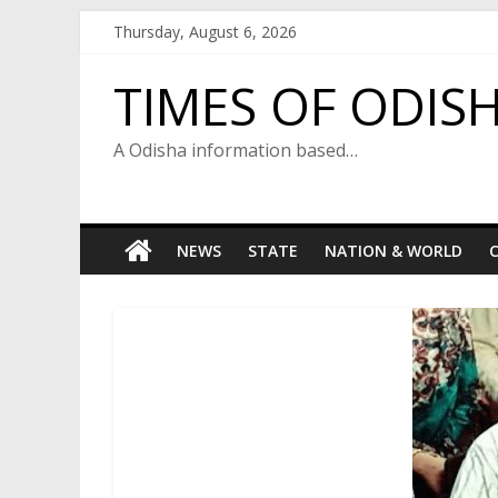
Skip
Thursday, August 6, 2026
to
content
TIMES OF ODIS
A Odisha information based…
NEWS
STATE
NATION & WORLD
C