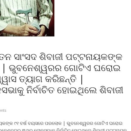
୍ବତନ ସାଂସଦ ଶିବାଜୀ ପଟ୍ଟନାୟକଙ୍କ
 | ଭୁବନେଶ୍ୱରର ଗୋଟିଏ ଘରୋଇ
ୱାସ ତ୍ୟାଗ କରିଛନ୍ତି |
ାକୁ ନିର୍ବାଚିତ ହୋଇଥିଲେ ଶିବାଜୀ
nts
ଟ୍ଟନାୟକଙ୍କ ୯୧ ବର୍ଷ ବୟସରେ ପରଲୋକ | ଭୁବନେଶ୍ୱରର ଗୋଟିଏ ଘରୋଇ
ଭୁବନେଶ୍ବରରୁ ୩ଥର ଲୋକସଭାକୁ ନିର୍ବାଚିତ ହୋଇଥିଲେ ଶିବାଜୀ ପଟ୍ଟନାୟକ