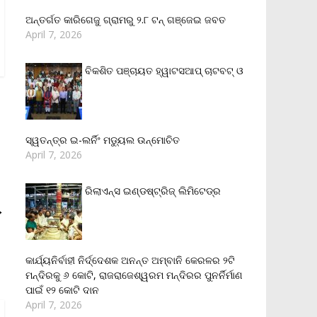
ଅନ୍ତର୍ଗତ କାରିଗେଜୁ ଗ୍ରାମରୁ ୨.୮ ଟନ୍ ଗଞ୍ଜେଇ ଜବତ
April 7, 2026
ବିକଶିତ ପଞ୍ଚାୟତ ହ୍ୱାଟସଆପ୍ ଚାଟବଟ୍ ଓ
ସ୍ୱତନ୍ତ୍ର ଇ-ଲର୍ନିଂ ମଡ୍ୟୁଲ ଉନ୍ମୋଚିତ
April 7, 2026
ରିଲାଏନ୍‌ସ ଇଣ୍ଡଷ୍ଟ୍ରିଜ୍ ଲିମିଟେଡ୍‌ର
→
କାର୍ଯ୍ୟନିର୍ବାହୀ ନିର୍ଦ୍ଦେଶକ ଅନନ୍ତ ଅମ୍ବାନି କେରଳର ୨ଟି
ମନ୍ଦିରକୁ ୬ କୋଟି, ରାଜରାଜେଶ୍ୱରମ ମନ୍ଦିରର ପୁନର୍ନିର୍ମାଣ
ପାଇଁ ୧୨ କୋଟି ଦାନ
April 7, 2026