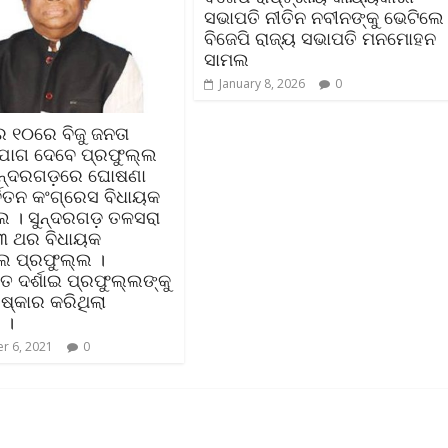
ସଭାପତି ନୀତିନ ନବୀନଙ୍କୁ ଭେଟିଲେ
ବିଜେପି ରାଜ୍ୟ ସଭାପତି ମନମୋହନ
ସାମଲ
January 8, 2026
0
ର ୧୦ରେ ବିଜୁ ଜନତା
ୋଗ ଦେବେ ପ୍ରଫୁଲ୍ଲ
ସୁନ୍ଦରଗଡ଼ରେ ଘୋଷଣା
୍ବତନ କଂଗ୍ରେସ ବିଧାୟକ
ଲ । ସୁନ୍ଦରଗଡ଼ ତଳସରା
୩ ଥର ବିଧାୟକ
େ ପ୍ରଫୁଲ୍ଲ ।
ିତ ଦର୍ଶାଇ ପ୍ରଫୁଲ୍ଲଙ୍କୁ
ଷ୍କାର କରିଥିଲା
 ।
r 6, 2021
0