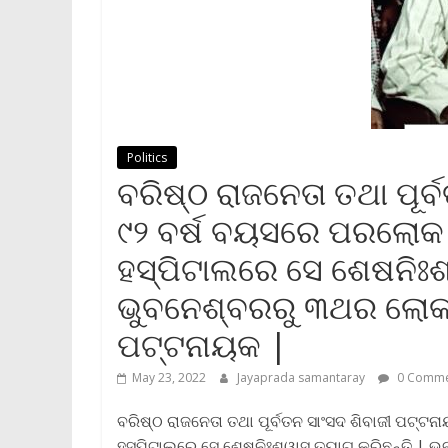
Politics
ବରିଷ୍ଠ ରାଜନେତା ତଥା ପୂର
୯୨ ବର୍ଷ ବୟସରେ ପରଲୋକ
ହସ୍ପିଟାଲରେ ସେ ଶେଷନିଃଶ୍
ଭୁବନେଶ୍ବରରୁ ୩ଥର ଲୋକସଭ
ପଟ୍ଟନାୟକ |
May 23, 2022
Jayaprada samantaray
0 Comme
ବରିଷ୍ଠ ରାଜନେତା ତଥା ପୂର୍ବତନ ସାଂସଦ ଶିବାଜୀ ପ
ହସ୍ପିଟାଲରେ ସେ ଶେଷନିଃଶ୍ୱାସ ତ୍ୟାଗ କରିଛନ୍ତି | 