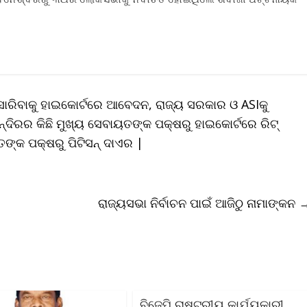
 ସାରିବାକୁ ହାଇକୋର୍ଟରେ ଆବେଦନ, ରାଜ୍ୟ ସରକାର ଓ ASIକୁ
ମନ୍ଦିରର କିଛି ମୁଖ୍ୟ ସେବାୟତଙ୍କ ପକ୍ଷରୁ ହାଇକୋର୍ଟରେ ରିଟ୍
ତଙ୍କ ପକ୍ଷରୁ ପିଟିସନ୍ ଦାଏର |
ରାଜ୍ୟସଭା ନିର୍ବାଚନ ପାଇଁ ଆଜିଠୁ ନାମାଙ୍କନ
ବିଜେପି ରାଷ୍ଟ୍ରୀୟ କାର୍ଯ୍ୟକାରୀ