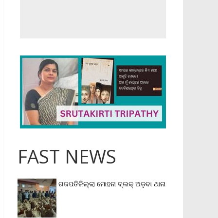
FAST NEWS
ଗଜପତିଜିଲ୍ଲା ମୋହନା ବ୍ଲକ୍‌ ଅଡ଼ବା ଥାନା