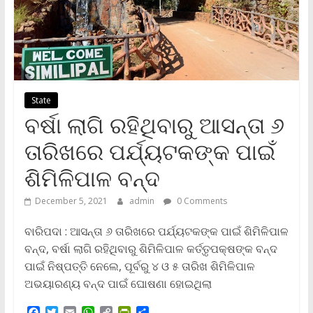
State
ବର୍ଷା ଲାଗି ରହିଥିବାରୁ ଆସନ୍ତା ୬
ତାରିଖରେ ପର୍ଯ୍ୟଟକଙ୍କ ପାଇଁ
ଶିମିଳିପାଳ ବନ୍ଦ
December 5, 2021
admin
0 Comments
ବାରିପଦା : ଆସନ୍ତା ୬ ତାରିଖରେ ପର୍ଯ୍ୟଟକଙ୍କ ପାଇଁ ଶିମିଳିପାଳ
ବନ୍ଦ, ବର୍ଷା ଲାଗି ରହିଥିବାରୁ ଶିମିଳିପାଳ କର୍ତ୍ତୃପକ୍ଷଙ୍କ ବନ୍ଦ
ପାଇଁ ନିଷ୍ପତ୍ତି ନେଲେ, ପୂର୍ବରୁ ୪ ଓ ୫ ତାରିଖ ଶିମିଳିପାଳ
ଅଭୟାରଣ୍ୟ ବନ୍ଦ ପାଇଁ ଘୋଷଣା ହୋଇଥିଲା
F
T
E
W
C
P
S