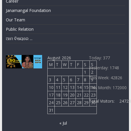
Career
Janamangal Foundation
Our Team
Public Relation
ଆମ ବିଷୟରେ ...
August 2026
Today: 377
M
T
W
T
F
S
S
Yesterday: 1748
1
2
This Week: 42826
3
4
5
6
7
8
9
10
11
12
13
14
15
16
This Month: 172000
17
18
19
20
21
22
23
Total Visitors:
2472
24
25
26
27
28
29
30
31
« Jul