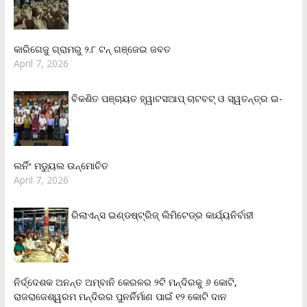
କାରିଗେଜୁ ଗ୍ରାମରୁ ୨.୮ ଟନ୍ ଗଞ୍ଜେଇ ଜବତ
April 7, 2026
ବିକଶିତ ପଞ୍ଚାୟତ ହ୍ୱାଟସଆପ୍ ଚାଟବଟ୍ ଓ ସ୍ୱତନ୍ତ୍ର ଇ-
ଲର୍ନିଂ ମଡ୍ୟୁଲ ଉନ୍ମୋଚିତ
April 7, 2026
ରିଲାଏନ୍‌ସ ଇଣ୍ଡଷ୍ଟ୍ରିଜ୍ ଲିମିଟେଡ୍‌ର କାର୍ଯ୍ୟନିର୍ବାହୀ
ନିର୍ଦ୍ଦେଶକ ଅନନ୍ତ ଅମ୍ବାନି କେରଳର ୨ଟି ମନ୍ଦିରକୁ ୬ କୋଟି,
ରାଜରାଜେଶ୍ୱରମ ମନ୍ଦିରର ପୁନର୍ନିର୍ମାଣ ପାଇଁ ୧୨ କୋଟି ଦାନ