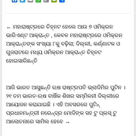
a
w
m
h
o
r
h
c
i
a
a
p
i
a
e
t
i
t
y
n
r
b
t
l
s
L
t
e
←
ମହାରାଷ୍ଟ୍ରରେ ଚିହ୍ନଟ ହେଲେ ଆଉ ୭ ଓମିକ୍ରନ
o
e
A
i
F
o
r
p
n
r
ଭାରିଏଣ୍ଟ ଆକ୍ରାନ୍ତ , କେବଳ ମହାରାଷ୍ଟ୍ରରେ ଓମିକ୍ରନ
k
p
k
i
ଆକ୍ରାନ୍ତଙ୍କ ସଂଖ୍ୟା ୮କୁ ବଢ଼ିଲା; ଦିଲ୍ଲୀ, କର୍ଣ୍ଣାଟକ ଓ
e
n
ଗୁଜରାଟରେ ମଧ୍ୟ ଓମିକ୍ରନ ଆକ୍ରାନ୍ତ ଚିହ୍ନଟ
d
l
ହୋଇସାରିଛନ୍ତି
y
ଆଜି ଭାରତ ଆସୁଛନ୍ତି ଋଷ ରାଷ୍ଟ୍ରପତି ଭ୍ଲାଦିମିର ପୁଟିନ ।
୨୧ ତମ ଭାରତ-ଋଷ ବାର୍ଷିକ ଶିଖର ସମ୍ମିଳନୀ ଦିଲ୍ଲୀରେ
ଆୟୋଜନ କରାଯାଇଛି । ଏହି ଅବସରରେ ପୁଟିନ୍‌
ପ୍ରଧାନମନ୍ତ୍ରୀ ନରେନ୍ଦ୍ର ମୋଦିଙ୍କ ସହ ଟୁ ପ୍ଲସ୍‌ ଟୁ
ଆଲୋଚନାରେ ସାମିଲ ହେବେ
→