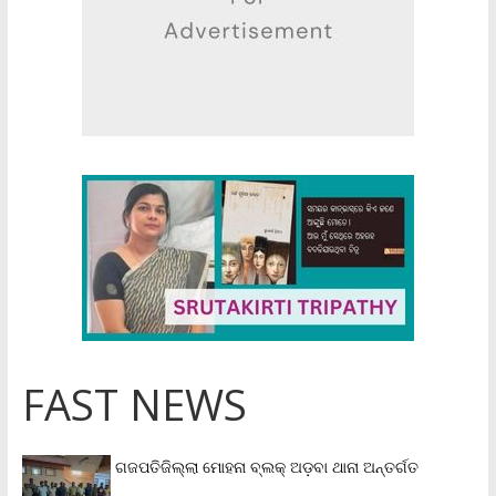
FAST NEWS
ଗଜପତିଜିଲ୍ଲା ମୋହନା ବ୍ଲକ୍‌ ଅଡ଼ବା ଥାନା ଅନ୍ତର୍ଗତ