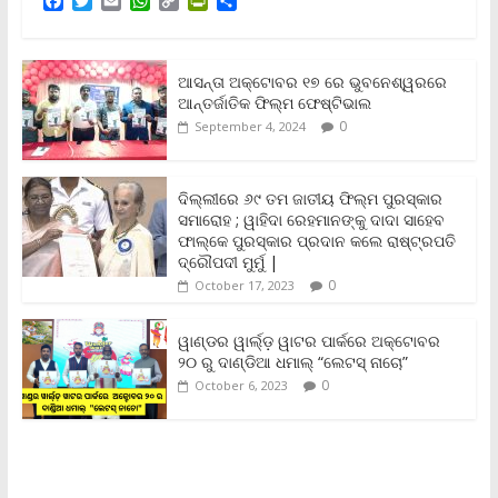
F
T
E
W
C
P
S
a
w
m
h
o
r
h
c
i
a
a
p
i
a
e
t
i
t
y
n
r
b
t
l
s
L
t
e
ଆସନ୍ତା ଅକ୍ଟୋବର ୧୭ ରେ ଭୁବନେଶ୍ୱରରେ
o
e
A
i
F
ଆନ୍ତର୍ଜାତିକ ଫିଲ୍ମ ଫେଷ୍ଟିଭାଲ
o
r
p
n
r
0
September 4, 2024
k
p
k
i
e
n
ଦିଲ୍ଲୀରେ ୬୯ ତମ ଜାତୀୟ ଫିଲ୍ମ ପୁରସ୍କାର
d
ସମାରୋହ ; ୱାହିଦା ରେହମାନଙ୍କୁ ଦାଦା ସାହେବ
l
y
ଫାଲ୍‌କେ ପୁରସ୍କାର ପ୍ରଦାନ କଲେ ରାଷ୍ଟ୍ରପତି
ଦ୍ରୌପଦୀ ମୁର୍ମୁ |
0
October 17, 2023
ୱାଣ୍ଡର ୱାର୍ଲ୍‌ଡ଼ ୱାଟର ପାର୍କରେ ଅକ୍ଟୋବର
୨୦ ରୁ ଦାଣ୍ଡିଆ ଧମାଲ୍ “ଲେଟସ୍ ନାଚୋ”
0
October 6, 2023