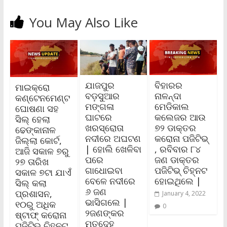
You May Also Like
ଯାଜପୁର
ବିହାରର
ମାଇକ୍ରୋ
ବଡ଼ସୁଆର
ନାଳନ୍ଦା
କଣ୍ଟେନମେଣ୍ଟ
ମଙ୍ଗଳା
ମେଡିକାଲ
ଘୋଷଣା ସହ
ଘାଟରେ
କଲେଜର ଆଉ
ସିଲ୍ ହେଲା
ଖରସ୍ରୋତା
୭୨ ଡାକ୍ତର
ଢେଙ୍କାନାଳ
ନଦୀରେ ଅଘଟଣ
କରୋନା ପଜିଟିଭ୍‌
ଜିଲ୍ଲା କୋର୍ଟ,
| ହୋଲି ଖେଳିବା
, ରବିବାର ୮୪
ଆଜି ସକାଳ ୭ରୁ
ପରେ
ଜଣ ଡାକ୍ତର
୨୭ ତାରିଖ
ଗାଧୋଇବା
ପଜିଟିଭ୍‌ ଚିହ୍ନଟ
ସକାଳ ୭ଟା ଯାଏଁ
ବେଳେ ନଦୀରେ
ହୋଇଥିଲେ |
ସିଲ୍ କଲା
୬ ଜଣ
ପ୍ରଶାସନ,
January 4, 2022
ଭାସିଗଲେ |
୧୦ରୁ ଅଧିକ
0
୨ଜଣଙ୍କର
ଷ୍ଟାଫ୍ କରୋନା
ମୃତଦେହ
ପଜିଟିଭ ଚିହ୍ନଟ