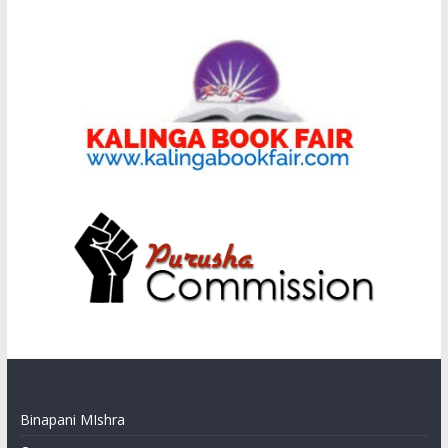
Binapani MIshra