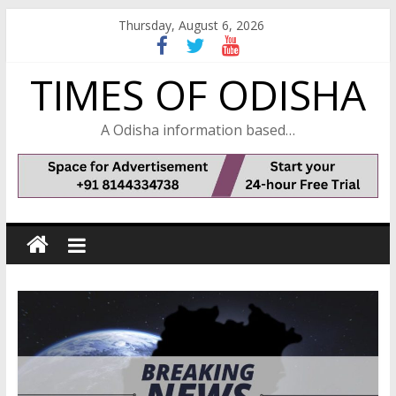
Skip
Thursday, August 6, 2026
to
content
TIMES OF ODISHA
A Odisha information based…