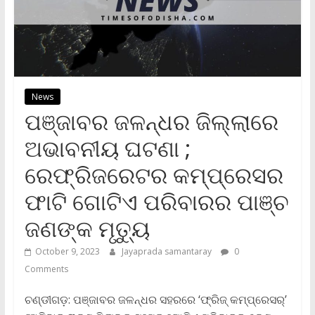
News
ପଞ୍ଜାବର ଜଳନ୍ଧର ଜିଲ୍ଲାରେ
ଅଭାବନୀୟ ଘଟଣା ;
ରେଫ୍ରିଜରେଟର କମ୍ପ୍ରେସର
ଫାଟି ଗୋଟିଏ ପରିବାରର ପାଞ୍ଚ
ଜଣଙ୍କ ମୃତ୍ୟୁ
October 9, 2023
Jayaprada samantaray
0
Comments
ଚଣ୍ଡୀଗଡ଼: ପଞ୍ଜାବର ଜଳନ୍ଧର ସହରରେ ‘ଫ୍ରିଜ୍‌ କମ୍ପ୍ରେସର୍‌’