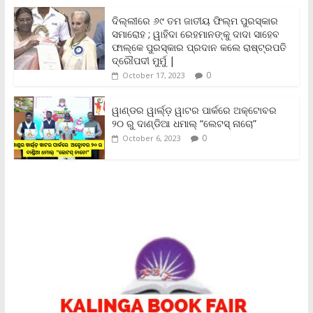
n
ଦିଲ୍ଲୀରେ ୬୯ ତମ ଜାତୀୟ ଫିଲ୍ମ ପୁରସ୍କାର
d
ସମାରୋହ ; ୱାହିଦା ରେହମାନଙ୍କୁ ଦାଦା ସାହେବ
l
y
ଫାଲ୍‌କେ ପୁରସ୍କାର ପ୍ରଦାନ କଲେ ରାଷ୍ଟ୍ରପତି
ଦ୍ରୌପଦୀ ମୁର୍ମୁ |
0
October 17, 2023
ୱାଣ୍ଡର ୱାର୍ଲ୍‌ଡ଼ ୱାଟର ପାର୍କରେ ଅକ୍ଟୋବର
୨୦ ରୁ ଦାଣ୍ଡିଆ ଧମାଲ୍ “ଲେଟସ୍ ନାଚୋ”
0
October 6, 2023