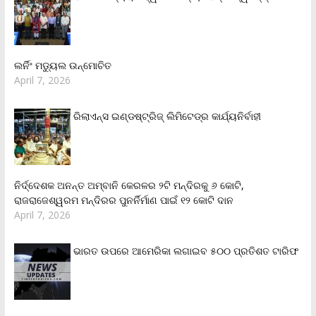
ଲର୍ନିଂ ମଡ୍ୟୁଲ ଉନ୍ମୋଚିତ
April 7, 2026
ରିଲାଏନ୍‌ସ ଇଣ୍ଡଷ୍ଟ୍ରିଜ୍ ଲିମିଟେଡ୍‌ର କାର୍ଯ୍ୟନିର୍ବାହୀ
ନିର୍ଦ୍ଦେଶକ ଅନନ୍ତ ଅମ୍ବାନି କେରଳର ୨ଟି ମନ୍ଦିରକୁ ୬ କୋଟି,
ରାଜରାଜେଶ୍ୱରମ ମନ୍ଦିରର ପୁନର୍ନିର୍ମାଣ ପାଇଁ ୧୨ କୋଟି ଦାନ
April 7, 2026
ଭାରତ ଉପରେ ଆମେରିକା ଲଗାଇବ ୫୦୦ ପ୍ରତିଶତ ଟାରିଫ