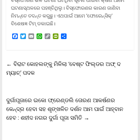
ଘଟଣାସ୍ଥଳରେ ପହଞ୍ଚିଥିଲୁ। ବିସ୍ଫୋରଣର କାରଣ ଜାଣିବା
ନିମନ୍ତେ ତଦନ୍ତ କରୁଛୁ। ଏଥପାଇଁ ଆମେ ‘ଫୋରେନ୍‌ସିକ୍‌’
ବିଶେଷଜ୍ଞ ଟିମ୍‌ ଡକାଇଛି।
F
T
E
W
C
P
S
a
w
m
h
o
r
h
c
i
a
a
p
i
a
e
t
i
t
y
n
r
b
t
l
s
L
t
e
←
ବିରାଟ କୋହଲଙ୍କୁ ମିଳିଲା ‘ବେଷ୍ଟ ଫିଲ୍‌ଡର ଅଫ୍ ଦ
o
e
A
i
F
o
r
p
n
r
ମ୍ୟାଚ୍‌’ ପଦକ
k
p
k
i
e
n
d
l
ଦୁର୍ଗାପୂଜାରେ ଇକୋ ଫ୍ରେଣ୍ଡଲି ତୋରଣ ଆକର୍ଷଣର
y
କେନ୍ଦ୍ର ହେବା ସହ ଶୃଙ୍ଖଳିତ ଦର୍ଶନ ଆମ ପାଇଁ ଆହ୍ବାନ
ହେବ : ଶହୀଦ ନଗର ଦୁର୍ଗା ପୂଜା ସମିତି
→