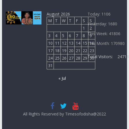
August 2026
Today: 1106
M
T
W
T
F
S
S
Yesterday: 1680
1
2
This Week: 41806
3
4
5
6
7
8
9
10
11
12
13
14
15
16
This Month: 170980
17
18
19
20
21
22
23
Total Visitors:
2471
24
25
26
27
28
29
30
31
« Jul
All Rights Reserved by Timesofodisha@2022