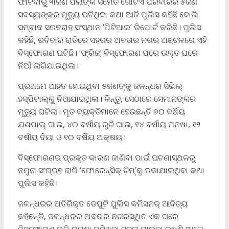
ଫାଟିବାରୁ ୩ଜଣ ପିଲାଙ୍କ ସମେତ ଗୋଟିଏ ପରିବାରର ୫ଜଣ
ସଦସ୍ୟଙ୍କର ମୃତ୍ୟୁ ଘଟିଥିବା କଥା ଆଜି ପୁଲିସ କହିଛି ବୋଲି
ସମ୍ବାଦ ସରବରାହ ସଂସ୍ଥାନ ‘ପିଟିଆଇ’ ରିପୋର୍ଟ କରିଛି। ପୁଲିସ
କହିଛି, ରବିବାର ରାତିରେ ସହରର ଅବତାର ନଗର ଅଞ୍ଚଳରେ ଏହି
ବିସ୍ଫୋରଣ ଘଟିଛି। ‘ଫ୍ରିଜ୍‌’ ବିସ୍ଫୋରଣ ପରେ ଉକ୍ତ ଘରେ
ନିଆଁ ଲାଗିଯାଇଥିଲା।
ପ୍ରଥମେ ଆହତ ହୋଇଥିବା ୫ଜଣଙ୍କୁ ଜଳନ୍ଧର ସିଭିଲ୍‌
ହସ୍ପିଟାଲ୍‌କୁ ନିଆଯାଇଥିଲା। କିନ୍ତୁ, ସେଠାରେ ସେମାନଙ୍କର
ମୃତ୍ୟୁ ଘଟିଲା। ମୃତ ବ୍ୟକ୍ତିମାନେ ହେଉଛନ୍ତି ୭୦ ବର୍ଷିୟ
ଯଶପାଲ୍‌ ଘାଇ, ୪୦ ବର୍ଷୀୟ ରୁଚି ଘାଇ, ୧୪ ବର୍ଷୀୟ ମନଷା, ୧୨
ବର୍ଷୀୟ ଦିୟା ଓ ୧୦ ବର୍ଷିୟ ଅକ୍ଷୟ।
ବିସ୍ଫୋରଣର ପ୍ରକୃତ କାରଣ ଜାଣିବା ପାଇଁ ଘଟଣାସ୍ଥଳରୁ
ନମୁନା ସଂଗ୍ରହ ଲାଗି ‘ଫୋରେନ୍‌ସିକ୍‌ ଟିମ୍‌’କୁ ଡକାଯାଇଥିବା କଥା
ପୁଲିସ କହିଛି।
ଜଳନ୍ଧରର ଅତିରିକ୍ତ ଡେପୁଟି ପୁଲିସ କମିସନର୍‌ ଆଦିତ୍ୟ
କହିଛନ୍ତି, ଜଳନ୍ଧରର ଅବତାର ନଗରସ୍ଥିତ ଏକ ଘରେ
ବିସ୍ଫୋରଣ ଭଳି ଘଟଣା ଘଟିଥିବା ସୂଚନା ପାଇବା କ୍ଷଣି ଆମେ