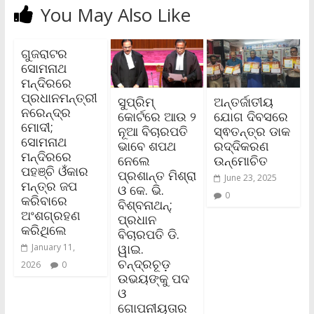
You May Also Like
ଗୁଜରାଟର
ସୋମନାଥ
ମନ୍ଦିରରେ
ପ୍ରଧାନମନ୍ତ୍ରୀ
ସୁପ୍ରିମ୍‌
ଅନ୍ତର୍ଜାତୀୟ
ନରେନ୍ଦ୍ର
କୋର୍ଟରେ ଆଉ ୨
ଯୋଗ ଦିବସରେ
ମୋଦୀ;
ନୂଆ ବିଚାରପତି
ସ୍ଵତନ୍ତ୍ର ଡାକ
ସୋମନାଥ
ଭାବେ ଶପଥ
ରଦ୍ଦିକରଣ
ମନ୍ଦିରରେ
ନେଲେ
ଉନ୍ମୋଚିତ
ପହଞ୍ଚି ଓଁକାର
ପ୍ରଶାନ୍ତ ମିଶ୍ରା
June 23, 2025
ମନ୍ତ୍ର ଜପ
ଓ କେ. ଭି.
0
କରିବାରେ
ବିଶ୍ବନାଥନ୍‌;
ଅଂଶଗ୍ରହଣ
ପ୍ରଧାନ
କରିଥିଲେ
ବିଚାରପତି ଡି.
ୱାଇ.
January 11,
ଚନ୍ଦ୍ରଚୂଡ଼
2026
0
ଉଭୟଙ୍କୁ ପଦ
ଓ
ଗୋପନୀୟତାର