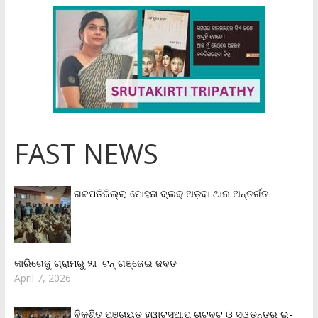
FAST NEWS
ଗଜପତିଜିଲ୍ଲା ମୋହନା ବ୍ଲକ୍‌ ଅଡ଼ବା ଥାନା ଅନ୍ତର୍ଗତ
କାରିଗେଜୁ ଗ୍ରାମରୁ ୨.୮ ଟନ୍ ଗଞ୍ଜେଇ ଜବତ
April 7, 2026
ବିକଶିତ ପଞ୍ଚାୟତ ହ୍ୱାଟସଆପ୍ ଚାଟବଟ୍ ଓ ସ୍ୱତନ୍ତ୍ର ଇ-