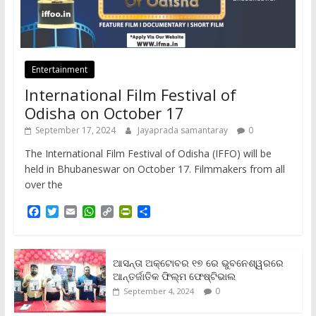
Entertainment
International Film Festival of
Odisha on October 17
September 17, 2024
Jayaprada samantaray
0
The International Film Festival of Odisha (IFFO) will be
held in Bhubaneswar on October 17. Filmmakers from all
over the
F
T
E
W
C
P
S
a
w
m
h
o
r
h
c
i
a
a
p
i
a
e
t
i
t
y
n
r
b
t
l
s
L
t
e
ଆସନ୍ତା ଅକ୍ଟୋବର ୧୭ ରେ ଭୁବନେଶ୍ୱରରେ
o
e
A
i
F
ଆନ୍ତର୍ଜାତିକ ଫିଲ୍ମ ଫେଷ୍ଟିଭାଲ
o
r
p
n
r
0
September 4, 2024
k
p
k
i
e