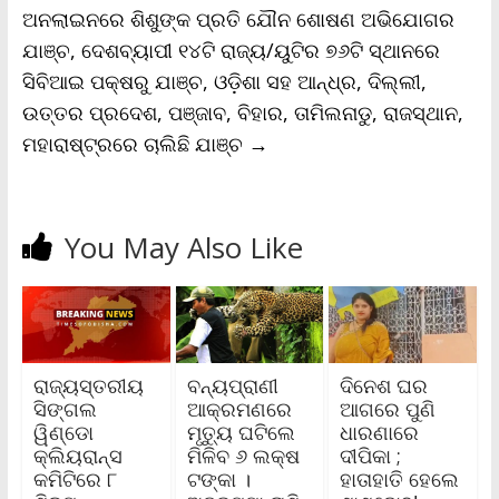
l
ଅନଲାଇନରେ ଶିଶୁଙ୍କ ପ୍ରତି ଯୌନ ଶୋଷଣ ଅଭିଯୋଗର
y
ଯାଞ୍ଚ, ଦେଶବ୍ୟାପୀ ୧୪ଟି ରାଜ୍ୟ/ୟୁଟିର ୭୬ଟି ସ୍ଥାନରେ
ସିବିଆଇ ପକ୍ଷରୁ ଯାଞ୍ଚ, ଓଡ଼ିଶା ସହ ଆନ୍ଧ୍ର, ଦିଲ୍ଲୀ,
ଉତ୍ତର ପ୍ରଦେଶ, ପଞ୍ଜାବ, ବିହାର, ତାମିଲନାଡୁ, ରାଜସ୍ଥାନ,
ମହାରାଷ୍ଟ୍ରରେ ଚାଲିଛି ଯାଞ୍ଚ
→
You May Also Like
ରାଜ୍ୟସ୍ତରୀୟ
ବନ୍ୟପ୍ରାଣୀ
ଦିନେଶ ଘର
ସିଙ୍ଗଲ
ଆକ୍ରମଣରେ
ଆଗରେ ପୁଣି
ୱିଣ୍ଡୋ
ମୃତ୍ୟୁ ଘଟିଲେ
ଧାରଣାରେ
କ୍ଲିୟରାନ୍ସ
ମିଳିବ ୬ ଲକ୍ଷ
ଦୀପିକା ;
କମିଟିରେ ୮
ଟଙ୍କା ।
ହାତାହାତି ହେଲେ