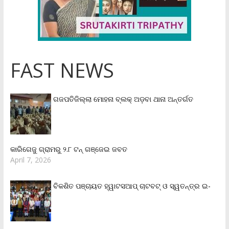
FAST NEWS
ଗଜପତିଜିଲ୍ଲା ମୋହନା ବ୍ଲକ୍‌ ଅଡ଼ବା ଥାନା ଅନ୍ତର୍ଗତ
କାରିଗେଜୁ ଗ୍ରାମରୁ ୨.୮ ଟନ୍ ଗଞ୍ଜେଇ ଜବତ
April 7, 2026
ବିକଶିତ ପଞ୍ଚାୟତ ହ୍ୱାଟସଆପ୍ ଚାଟବଟ୍ ଓ ସ୍ୱତନ୍ତ୍ର ଇ-