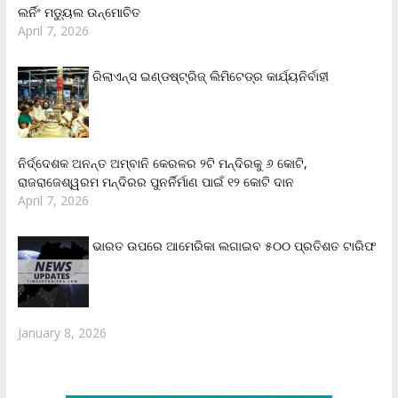
ଲର୍ନିଂ ମଡ୍ୟୁଲ ଉନ୍ମୋଚିତ
April 7, 2026
ରିଲାଏନ୍‌ସ ଇଣ୍ଡଷ୍ଟ୍ରିଜ୍ ଲିମିଟେଡ୍‌ର କାର୍ଯ୍ୟନିର୍ବାହୀ
ନିର୍ଦ୍ଦେଶକ ଅନନ୍ତ ଅମ୍ବାନି କେରଳର ୨ଟି ମନ୍ଦିରକୁ ୬ କୋଟି,
ରାଜରାଜେଶ୍ୱରମ ମନ୍ଦିରର ପୁନର୍ନିର୍ମାଣ ପାଇଁ ୧୨ କୋଟି ଦାନ
April 7, 2026
ଭାରତ ଉପରେ ଆମେରିକା ଲଗାଇବ ୫୦୦ ପ୍ରତିଶତ ଟାରିଫ
January 8, 2026