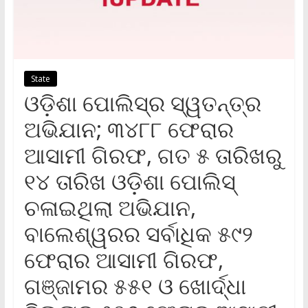
State
ଓଡ଼ିଶା ପୋଲିସ୍‌ର ସ୍ୱତନ୍ତ୍ର
ଅଭିଯାନ; ୩୪୮୮ ଫେରାର
ଆସାମୀ ଗିରଫ, ଗତ ୫ ତାରିଖରୁ
୧୪ ତାରିଖ ଓଡ଼ିଶା ପୋଲିସ୍
ଚଳାଇଥିଲା ଅଭିଯାନ,
ବାଲେଶ୍ୱରର ସର୍ବାଧିକ ୫୯୨
ଫେରାର ଆସାମୀ ଗିରଫ,
ଗଞ୍ଜାମର ୫୫୧ ଓ ଖୋର୍ଦ୍ଧା