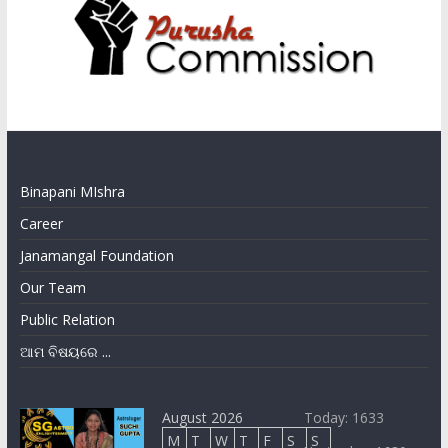
Binapani MIshra
Career
Janamangal Foundation
Our Team
Public Relation
ଆମ ବିଷୟରେ ...
August 2026
Today: 1633
M
T
W
T
F
S
S