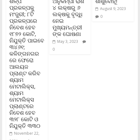
ଶିଳ୍ପ
ଅନୁକମ୍ପା ରାଶି
ଶାଶୁବୋହୂ!
ପ୍ରକଳ୍ପକୁ
୪ ଲକ୍ଷରୁ ୬
August 9, 2023
ମଂଜୁରୀ; ୮ଟି
ଲକ୍ଷକୁ ବୃଦ୍ଧି
0
ପ୍ରକଳ୍ପରେ
ନେଇ
ନିବେଶ ହେବ
ମୁଖ୍ୟମନ୍ତ୍ରୀ
୧୮୭୨ କୋଟି,
ଙ୍କ ଘୋଷଣା
ନିଯୁକ୍ତି ପାଇବେ
May 3, 2023
୩୪୬୧;
0
କଳିଙ୍ଗନଗର
ରେ ଫେରୋ
ଆଲୟଜ
ପ୍ଲାଣ୍ଟ କରିବ
ଶ୍ୟାମ
ମେଟାଲିକ୍ସ,
ଶ୍ୟାମ
ମେଟାଲିକ୍ସ
ପ୍ଲାଣ୍ଟରେ
ନିବେଶ ହେବ
୩୨୮ କୋଟି ଓ
ନିଯୁକ୍ତି ୩୩୦
November 22,