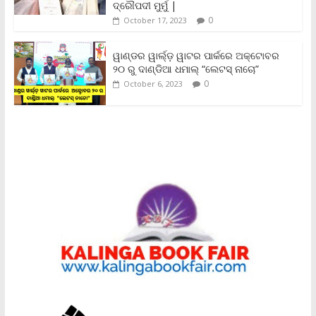
ଦ୍ରୌପଦୀ ମୁର୍ମୁ |
0
October 17, 2023
ୱାଣ୍ଡର ୱାର୍ଲ୍‌ଡ଼ ୱାଟର ପାର୍କରେ ଅକ୍ଟୋବର
୨୦ ରୁ ଦାଣ୍ଡିଆ ଧମାଲ୍ “ଲେଟସ୍ ନାଚୋ”
0
October 6, 2023