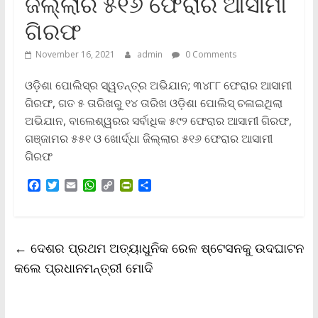
ଜିଲ୍ଲାର ୫୧୬ ଫେରାର ଆସାମୀ
ଗିରଫ
November 16, 2021
admin
0 Comments
ଓଡ଼ିଶା ପୋଲିସ୍‌ର ସ୍ୱତନ୍ତ୍ର ଅଭିଯାନ; ୩୪୮୮ ଫେରାର ଆସାମୀ
ଗିରଫ, ଗତ ୫ ତାରିଖରୁ ୧୪ ତାରିଖ ଓଡ଼ିଶା ପୋଲିସ୍ ଚଳାଇଥିଲା
ଅଭିଯାନ, ବାଲେଶ୍ୱରର ସର୍ବାଧିକ ୫୯୨ ଫେରାର ଆସାମୀ ଗିରଫ,
ଗଞ୍ଜାମର ୫୫୧ ଓ ଖୋର୍ଦ୍ଧା ଜିଲ୍ଲାର ୫୧୬ ଫେରାର ଆସାମୀ
ଗିରଫ
F
T
E
W
C
P
S
a
w
m
h
o
r
h
c
i
a
a
p
i
a
e
t
i
t
y
n
r
b
t
l
s
L
t
e
←
ଦେଶର ପ୍ରଥମ ଅତ୍ୟାଧୁନିକ ରେଳ ଷ୍ଟେସନକୁ ଉଦଘାଟନ
o
e
A
i
F
o
r
p
n
r
କଲେ ପ୍ରଧାନମନ୍ତ୍ରୀ ମୋଦି
k
p
k
i
e
n
d