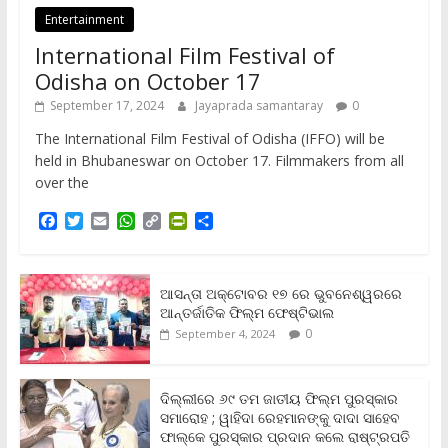
Entertainment
International Film Festival of
Odisha on October 17
September 17, 2024
Jayaprada samantaray
0
The International Film Festival of Odisha (IFFO) will be
held in Bhubaneswar on October 17. Filmmakers from all
over the
F
T
E
W
C
P
S
a
w
m
h
o
r
h
c
i
a
a
p
i
a
e
t
i
t
y
n
r
b
t
l
s
L
t
e
ଆସନ୍ତା ଅକ୍ଟୋବର ୧୭ ରେ ଭୁବନେଶ୍ୱରରେ
o
e
A
i
F
ଆନ୍ତର୍ଜାତିକ ଫିଲ୍ମ ଫେଷ୍ଟିଭାଲ
o
r
p
n
r
0
September 4, 2024
k
p
k
i
e
n
ଦିଲ୍ଲୀରେ ୬୯ ତମ ଜାତୀୟ ଫିଲ୍ମ ପୁରସ୍କାର
d
ସମାରୋହ ; ୱାହିଦା ରେହମାନଙ୍କୁ ଦାଦା ସାହେବ
l
y
ଫାଲ୍‌କେ ପୁରସ୍କାର ପ୍ରଦାନ କଲେ ରାଷ୍ଟ୍ରପତି