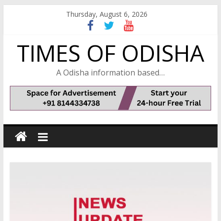
Skip
Thursday, August 6, 2026
to
content
TIMES OF ODISHA
A Odisha information based…