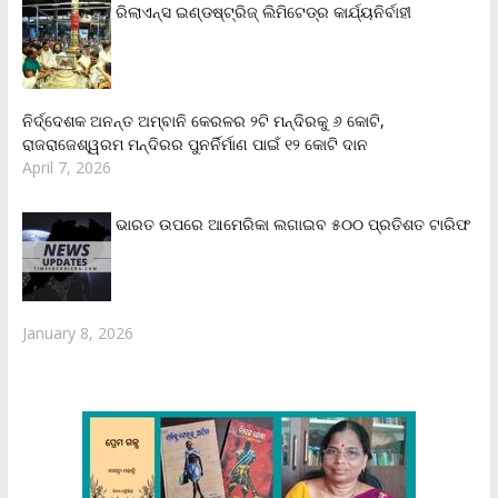
ରିଲାଏନ୍‌ସ ଇଣ୍ଡଷ୍ଟ୍ରିଜ୍ ଲିମିଟେଡ୍‌ର କାର୍ଯ୍ୟନିର୍ବାହୀ
ନିର୍ଦ୍ଦେଶକ ଅନନ୍ତ ଅମ୍ବାନି କେରଳର ୨ଟି ମନ୍ଦିରକୁ ୬ କୋଟି,
ରାଜରାଜେଶ୍ୱରମ ମନ୍ଦିରର ପୁନର୍ନିର୍ମାଣ ପାଇଁ ୧୨ କୋଟି ଦାନ
April 7, 2026
ଭାରତ ଉପରେ ଆମେରିକା ଲଗାଇବ ୫୦୦ ପ୍ରତିଶତ ଟାରିଫ
January 8, 2026