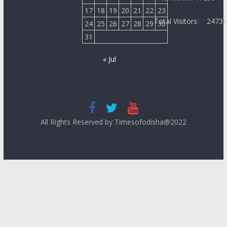
17
18
19
20
21
22
23
Total Visitors:
2473
24
25
26
27
28
29
30
31
« Jul
All Rights Reserved by Timesofodisha@2022