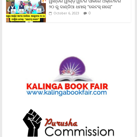
ୱାଣ୍ଡର ୱାର୍ଲ୍‌ଡ଼ ୱାଟର ପାର୍କରେ ଅକ୍ଟୋବର
୨୦ ରୁ ଦାଣ୍ଡିଆ ଧମାଲ୍ “ଲେଟସ୍ ନାଚୋ”
0
October 6, 2023