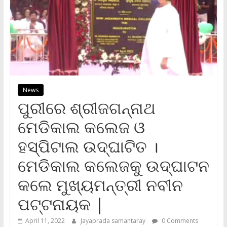
News
ପୁରୀରେ ଶ୍ରୀଜଗନ୍ନାଥ
ମେଡିକାଲ କଲେଜ ଓ
ହସ୍ପିଟାଲ ଉଦ୍‌ଘାଟିତ ।
ମେଡିକାଲ କଲେଜକୁ ଉଦ୍‌ଘାଟନ
କଲେ ମୁଖ୍ୟମନ୍ତ୍ରୀ ନବୀନ
ପଟ୍ଟନାୟକ |
April 11, 2022
Jayaprada samantaray
0 Comments