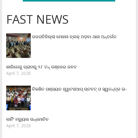
FAST NEWS
ଗଜପତିଜିଲ୍ଲା ମୋହନା ବ୍ଲକ୍‌ ଅଡ଼ବା ଥାନା ଅନ୍ତର୍ଗତ
କାରିଗେଜୁ ଗ୍ରାମରୁ ୨.୮ ଟନ୍ ଗଞ୍ଜେଇ ଜବତ
April 7, 2026
ବିକଶିତ ପଞ୍ଚାୟତ ହ୍ୱାଟସଆପ୍ ଚାଟବଟ୍ ଓ ସ୍ୱତନ୍ତ୍ର ଇ-
ଲର୍ନିଂ ମଡ୍ୟୁଲ ଉନ୍ମୋଚିତ
April 7, 2026