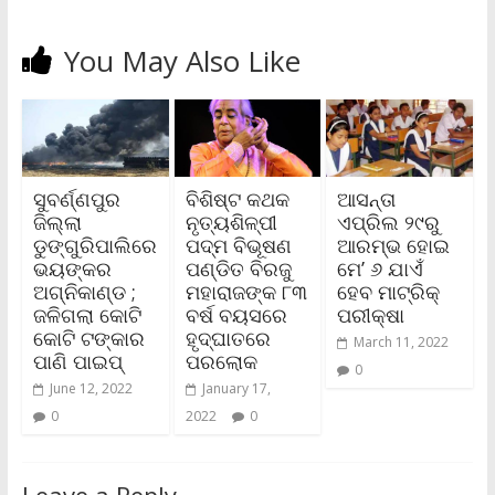
You May Also Like
ସୁବର୍ଣ୍ଣପୁର
ବିଶିଷ୍ଟ କଥକ
ଆସନ୍ତା
ଜିଲ୍ଲା
ନୃତ୍ୟଶିଳ୍ପୀ
ଏପ୍ରିଲ ୨୯ରୁ
ଡୁଙ୍ଗୁରିପାଲିରେ
ପଦ୍ମ ବିଭୂଷଣ
ଆରମ୍ଭ ହୋଇ
ଭୟଙ୍କର
ପଣ୍ଡିତ ବିରଜୁ
ମେ’ ୬ ଯାଏଁ
ଅଗ୍ନିକାଣ୍ଡ ;
ମହାରାଜଙ୍କ ୮୩
ହେବ ମାଟ୍ରିକ୍‌
ଜଳିଗଲା କୋଟି
ବର୍ଷ ବୟସରେ
ପରୀକ୍ଷା
କୋଟି ଟଙ୍କାର
ହୃଦ୍‌ଘାତରେ
March 11, 2022
ପାଣି ପାଇପ୍
ପରଲୋକ
0
June 12, 2022
January 17,
0
2022
0
Leave a Reply