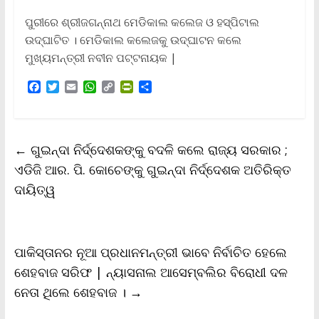
ପୁରୀରେ ଶ୍ରୀଜଗନ୍ନାଥ ମେଡିକାଲ କଲେଜ ଓ ହସ୍ପିଟାଲ
ଉଦ୍‌ଘାଟିତ । ମେଡିକାଲ କଲେଜକୁ ଉଦ୍‌ଘାଟନ କଲେ
ମୁଖ୍ୟମନ୍ତ୍ରୀ ନବୀନ ପଟ୍ଟନାୟକ |
F
T
E
W
C
P
S
a
w
m
h
o
r
h
c
i
a
a
p
i
a
e
t
i
t
y
n
r
b
t
l
s
L
t
e
←
ଗୁଇନ୍ଦା ନିର୍ଦ୍ଦେଶକଙ୍କୁ ବଦଳି କଲେ ରାଜ୍ୟ ସରକାର ;
o
e
A
i
F
o
r
p
n
r
ଏଡିଜି ଆର. ପି. କୋଚେଙ୍କୁ ଗୁଇନ୍ଦା ନିର୍ଦ୍ଦେଶକ ଅତିରିକ୍ତ
k
p
k
i
ଦାୟିତ୍ୱ
e
n
d
l
y
ପାକିସ୍ତାନର ନୂଆ ପ୍ରଧାନମନ୍ତ୍ରୀ ଭାବେ ନିର୍ବାଚିତ ହେଲେ
ଶେହବାଜ ସରିଫ | ନ୍ୟାସନାଲ ଆସେମ୍ବଲିର ବିରୋଧୀ ଦଳ
ନେତା ଥିଲେ ଶେହବାଜ ।
→