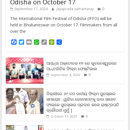
Odisha on October 17
September 17, 2024
Jayaprada samantaray
0
The International Film Festival of Odisha (IFFO) will be
held in Bhubaneswar on October 17. Filmmakers from all
over the
F
T
E
W
C
P
S
a
w
m
h
o
r
h
c
i
a
a
p
i
a
e
t
i
t
y
n
r
b
t
l
s
L
t
e
ଆସନ୍ତା ଅକ୍ଟୋବର ୧୭ ରେ ଭୁବନେଶ୍ୱରରେ
o
e
A
i
F
ଆନ୍ତର୍ଜାତିକ ଫିଲ୍ମ ଫେଷ୍ଟିଭାଲ
o
r
p
n
r
0
September 4, 2024
k
p
k
i
e
n
ଦିଲ୍ଲୀରେ ୬୯ ତମ ଜାତୀୟ ଫିଲ୍ମ ପୁରସ୍କାର
d
ସମାରୋହ ; ୱାହିଦା ରେହମାନଙ୍କୁ ଦାଦା ସାହେବ
l
y
ଫାଲ୍‌କେ ପୁରସ୍କାର ପ୍ରଦାନ କଲେ ରାଷ୍ଟ୍ରପତି
ଦ୍ରୌପଦୀ ମୁର୍ମୁ |
0
October 17, 2023