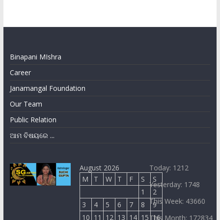
Binapani MIshra
Career
Janamangal Foundation
Our Team
Public Relation
ଆମ ବିଷୟରେ ...
August 2026
Today: 1212
M
T
W
T
F
S
S
Yesterday: 1748
1
2
This Week: 43660
3
4
5
6
7
8
9
10
11
12
13
14
15
16
This Month: 172834