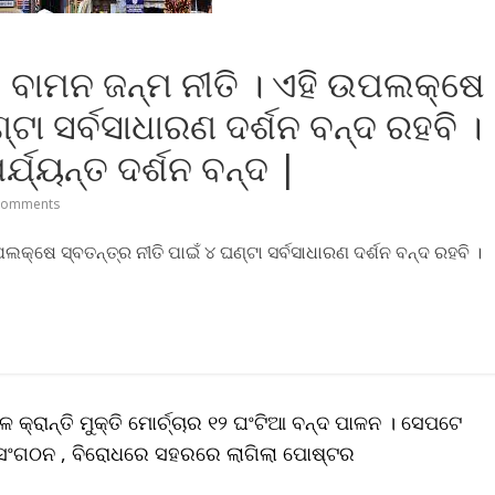
ଁ, ବାମନ ଜନ୍ମ ନୀତି । ଏହି ଉପଲକ୍ଷେ
୍ଟା ସର୍ବସାଧାରଣ ଦର୍ଶନ ବନ୍ଦ ରହବି ।
ର୍ଯ୍ୟନ୍ତ ଦର୍ଶନ ବନ୍ଦ |
Comments
ପଲକ୍ଷେ ସ୍ବତନ୍ତ୍ର ନୀତି ପାଇଁ ୪ ଘଣ୍ଟା ସର୍ବସାଧାରଣ ଦର୍ଶନ ବନ୍ଦ ରହବି ।
ରାନ୍ତି ମୁକ୍ତି ମୋର୍ଚ୍ଚାର ୧୨ ଘଂଟିଆ ବନ୍ଦ ପାଳନ । ସେପଟେ
 ସଂଗଠନ , ବିରୋଧରେ ସହରରେ ଲାଗିଲା ପୋଷ୍ଟର