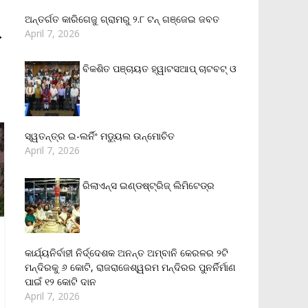
ଅନ୍ତର୍ଗତ କାରିଗେଜୁ ଗ୍ରାମରୁ ୨.୮ ଟନ୍ ଗଞ୍ଜେଇ ଜବତ
→
April 7, 2026
ବିକଶିତ ପଞ୍ଚାୟତ ହ୍ୱାଟସଆପ୍ ଚାଟବଟ୍ ଓ
ସ୍ୱତନ୍ତ୍ର ଇ-ଲର୍ନିଂ ମଡ୍ୟୁଲ ଉନ୍ମୋଚିତ
April 7, 2026
ରିଲାଏନ୍‌ସ ଇଣ୍ଡଷ୍ଟ୍ରିଜ୍ ଲିମିଟେଡ୍‌ର
କାର୍ଯ୍ୟନିର୍ବାହୀ ନିର୍ଦ୍ଦେଶକ ଅନନ୍ତ ଅମ୍ବାନି କେରଳର ୨ଟି
ମନ୍ଦିରକୁ ୬ କୋଟି, ରାଜରାଜେଶ୍ୱରମ ମନ୍ଦିରର ପୁନର୍ନିର୍ମାଣ
ପାଇଁ ୧୨ କୋଟି ଦାନ
April 7, 2026