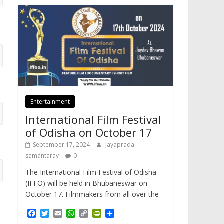
Entertainment
International Film Festival
of Odisha on October 17
September 17, 2024
Jayaprada
samantaray
0
The International Film Festival of Odisha
(IFFO) will be held in Bhubaneswar on
October 17. Filmmakers from all over the
F
T
E
W
C
P
S
a
w
m
h
o
r
h