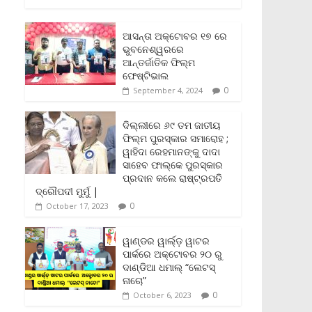
c
i
a
a
p
i
a
e
t
i
t
y
n
r
b
t
l
s
L
t
e
ଆସନ୍ତା ଅକ୍ଟୋବର ୧୭ ରେ
o
e
A
i
F
ଭୁବନେଶ୍ୱରରେ
o
r
p
n
r
ଆନ୍ତର୍ଜାତିକ ଫିଲ୍ମ
k
p
k
i
ଫେଷ୍ଟିଭାଲ
e
0
September 4, 2024
n
d
l
ଦିଲ୍ଲୀରେ ୬୯ ତମ ଜାତୀୟ
y
ଫିଲ୍ମ ପୁରସ୍କାର ସମାରୋହ ;
ୱାହିଦା ରେହମାନଙ୍କୁ ଦାଦା
ସାହେବ ଫାଲ୍‌କେ ପୁରସ୍କାର
ପ୍ରଦାନ କଲେ ରାଷ୍ଟ୍ରପତି
ଦ୍ରୌପଦୀ ମୁର୍ମୁ |
0
October 17, 2023
ୱାଣ୍ଡର ୱାର୍ଲ୍‌ଡ଼ ୱାଟର
ପାର୍କରେ ଅକ୍ଟୋବର ୨୦ ରୁ
ଦାଣ୍ଡିଆ ଧମାଲ୍ “ଲେଟସ୍
ନାଚୋ”
0
October 6, 2023