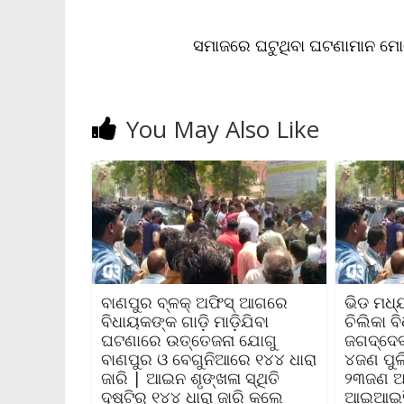
n
d
l
ସମାଜରେ ଘଟୁଥିବା ଘଟଣାମାନ ମୋତ
y
You May Also Like
ବାଣପୁର ବ୍ଳକ୍‌ ଅଫିସ୍‌ ଆଗରେ
ଭିଡ ମଧ
ବିଧାୟକଙ୍କ ଗାଡ଼ି ମାଡ଼ିଯିବା
ଚିଲିକା ବ
ଘଟଣାରେ ଉତ୍ତେଜନା ଯୋଗୁ
ଜଗଦ୍ଦେବ
ବାଣପୁର ଓ ବେଗୁନିଆରେ ୧୪୪ ଧାରା
୪ଜଣ ପୁଲ
ଜାରି | ଆଇନ ଶୃଙ୍ଖଳା ସ୍ଥିତି
୨୩ଜଣ ଆହ
ଦୃଷ୍ଟିରୁ ୧୪୪ ଧାରା ଜାରି କଲେ
ଆଇଆଇସି 