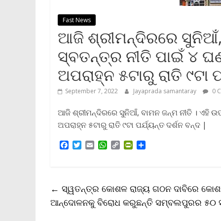
Fast News
ଆଜି ଶ୍ରୀମନ୍ଦିରରେ ସୁନିଆ
ସ୍ବତନ୍ତ୍ର ନୀତି ପାଇଁ ୪ ଘଣ
ଅପରାହ୍ନ ୫ଟାରୁ ରାତି ୯ଟା ପ
September 7, 2022
Jayaprada samantaray
0 
ଆଜି ଶ୍ରୀମନ୍ଦିରରେ ସୁନିଆଁ, ବାମନ ଜନ୍ମ ନୀତି । ଏହି ଉ
ଅପରାହ୍ନ ୫ଟାରୁ ରାତି ୯ଟା ପର୍ଯ୍ୟନ୍ତ ଦର୍ଶନ ବନ୍ଦ |
F
T
E
W
C
P
S
a
w
m
h
o
r
h
c
i
a
a
p
i
a
e
t
i
t
y
n
r
b
t
l
s
L
t
e
←
ସ୍ୱତନ୍ତ୍ର କୋଶଳ ରାଜ୍ୟ ଗଠନ ଦାବିରେ କୋଶଳ କ୍
o
e
A
i
F
o
r
p
n
r
ଆନ୍ଦୋଳନକୁ ବିରୋଧ କରୁଛନ୍ତି ସମ୍ବଲପୁରର ୫୦
k
p
k
i
e