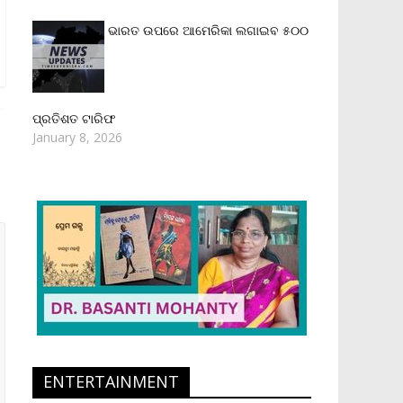
ଭାରତ ଉପରେ ଆମେରିକା ଲଗାଇବ ୫୦୦
ପ୍ରତିଶତ ଟାରିଫ
January 8, 2026
ENTERTAINMENT