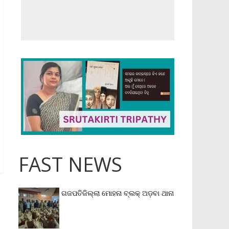
FAST NEWS
ଗଜପତିଜିଲ୍ଲା ମୋହନା ବ୍ଲକ୍‌ ଅଡ଼ବା ଥାନା