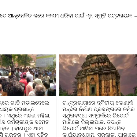
େ ଆନ୍ଦୋଳିତ କରେ କଲମ ଧରିବା ପାଇଁ -ଡ଼. ସ୍ମୃତି ପଟ୍ଟନାୟକ
୍ୟରେ ଗାଡି ମଡାଇଦେଲେ
ଚନ୍ଦ୍ରଭାଗାରେ ଦ୍ବିତୀୟ କୋଣାର୍କ
ିଧାୟକ ପ୍ରଶାନ୍ତ
ମନ୍ଦିର ନିର୍ମାଣ ପ୍ରସଙ୍ଗରେ ଜମିର
 । ଏଥିରେ ୩ଜଣ ମହିଳା,
ସ୍ଥିତାବସ୍ଥା ସମ୍ପର୍କରେ ରିପୋର୍ଟ
ିସ କର୍ମଚାରୀଙ୍କ ସମେତ
ମାଗିଲେ ଜିଲ୍ଲାପାଳ, ତଦନ୍ତ
ତ । ବାଣପୁର ଥାନା
ରିପୋର୍ଟ ଆସିବା ପରେ ନିଆଯିବ
ଗୁରୁତର । ଏହା ସହିତ
କାର୍ଯ୍ୟାନୁଷ୍ଠାନ, ସରକାରୀ ଯାଗାରେ