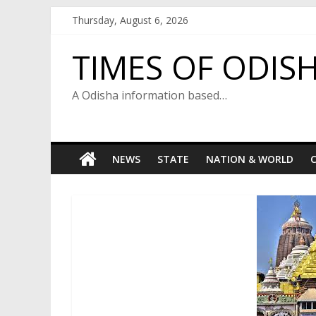
Skip
Thursday, August 6, 2026
to
content
TIMES OF ODIS
A Odisha information based…
NEWS
STATE
NATION & WORLD
C