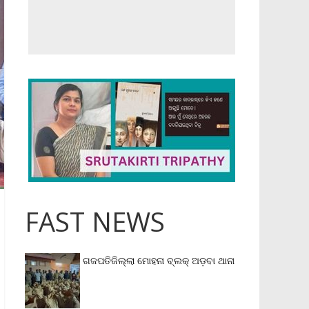
FAST NEWS
ଗଜପତିଜିଲ୍ଲା ମୋହନା ବ୍ଲକ୍‌ ଅଡ଼ବା ଥାନା