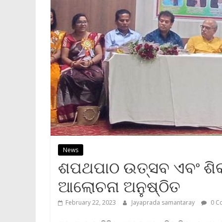
News
ଶପଥପାଠ ଉତ୍ସବ ଏବଂ ଶିକ
ଆଲୋଚନା ଅନୁଷ୍ଠିତ
February 22, 2023
Jayaprada samantaray
0 C