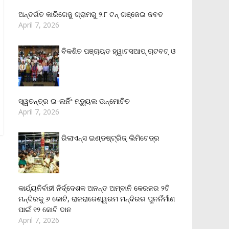
ଅନ୍ତର୍ଗତ କାରିଗେଜୁ ଗ୍ରାମରୁ ୨.୮ ଟନ୍ ଗଞ୍ଜେଇ ଜବତ
April 7, 2026
ବିକଶିତ ପଞ୍ଚାୟତ ହ୍ୱାଟସଆପ୍ ଚାଟବଟ୍ ଓ
ସ୍ୱତନ୍ତ୍ର ଇ-ଲର୍ନିଂ ମଡ୍ୟୁଲ ଉନ୍ମୋଚିତ
April 7, 2026
ରିଲାଏନ୍‌ସ ଇଣ୍ଡଷ୍ଟ୍ରିଜ୍ ଲିମିଟେଡ୍‌ର
କାର୍ଯ୍ୟନିର୍ବାହୀ ନିର୍ଦ୍ଦେଶକ ଅନନ୍ତ ଅମ୍ବାନି କେରଳର ୨ଟି
ମନ୍ଦିରକୁ ୬ କୋଟି, ରାଜରାଜେଶ୍ୱରମ ମନ୍ଦିରର ପୁନର୍ନିର୍ମାଣ
ପାଇଁ ୧୨ କୋଟି ଦାନ
April 7, 2026