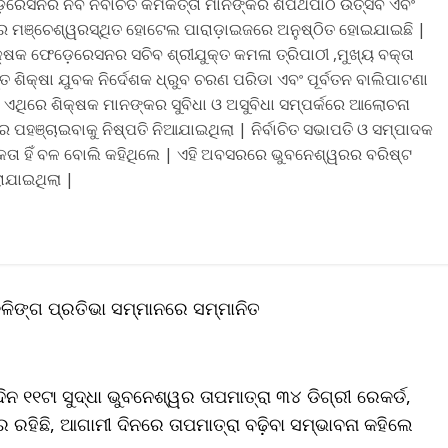
ରେସନର ନବ ନିର୍ବାଚିତ କର୍ମକର୍ତ୍ତା ମାନଙ୍କର ଶପଥପାଠ ଉତ୍ସବ ଏବଂ
ର ମଞ୍ଚେଶ୍ୱରସ୍ଥିତ ହୋଟେଲ ପାରାଡ଼ାଇଜରେ ଅନୁଷ୍ଠିତ ହୋଇଯାଇଛି |
ିକ୍ଷକ ଫେଡ଼େରେସନର ସଚିବ ଶ୍ରୀଯୁକ୍ତ କମଳା ତ୍ରିପାଠୀ ,ମୁଖ୍ୟ ବକ୍ତା
 ଶିକ୍ଷା ଯୁବକ ନିର୍ଦେଶକ ଧ୍ରୁବ ଚରଣ ପରିଡା ଏବଂ ପୂର୍ବତନ ବାଲିପାଟଣା
ଥିରେ ଶିକ୍ଷକ ମାନଙ୍କର ସୁବିଧା ଓ ଅସୁବିଧା ସମ୍ପର୍କରେ ଆଲୋଚନା
ହଞ୍ଚାଇବାକୁ ନିଷ୍ପତି ନିଆଯାଇଥିଲା | ନିର୍ବାଚିତ ସଭାପତି ଓ ସମ୍ପାଦକ
କତା ହିଁ ବଳ ବୋଲି କହିଥିଲେ | ଏହି ଅବସରରେ ଭୁବନେଶ୍ୱରର ବରିଷ୍ଟ
ରାଯାଇଥିଲା |
କଳିଙ୍ଗ ପ୍ରତିଭା ସମ୍ମାନରେ ସମ୍ମାନିତ
ଦିନ ୧୧ଟା ସୁଦ୍ଧା ଭୁବନେଶ୍ୱର ତାପମାତ୍ରା ୩୪ ଡିଗ୍ରୀ ରେକର୍ଡ,
ରହିଛି, ଆଗାମୀ ଦିନରେ ତାପମାତ୍ରା ବଢ଼ିବା ସମ୍ଭାବନା କହିଲେ