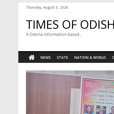
Skip
Thursday, August 6, 2026
to
content
TIMES OF ODIS
A Odisha information based…
NEWS
STATE
NATION & WORLD
C