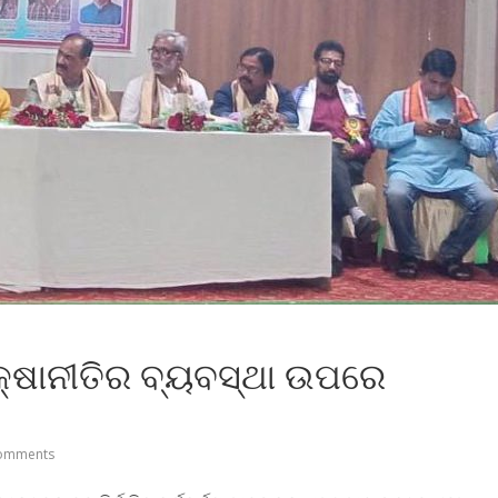
୍ଷାନୀତିର ବ୍ୟବସ୍ଥା ଉପରେ
omments