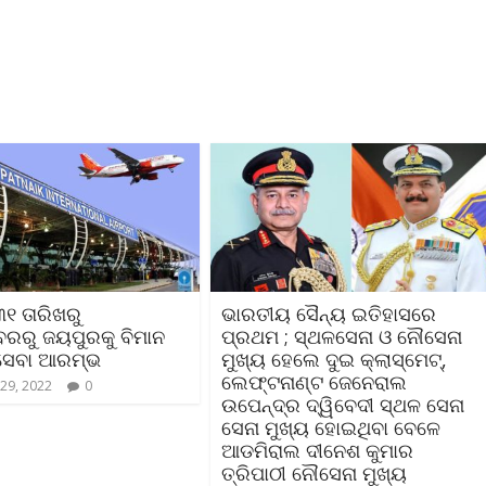
୩୧ ତାରିଖରୁ
ଭାରତୀୟ ସୈନ୍ୟ ଇତିହାସରେ
ବରରୁ ଜୟପୁରକୁ ବିମାନ
ପ୍ରଥମ ; ସ୍ଥଳସେନା ଓ ନୌସେନା
ସେବା ଆରମ୍ଭ
ମୁଖ୍ୟ ହେଲେ ଦୁଇ କ୍ଲାସ୍‌ମେଟ୍,
ଲେଫ୍ଟନାଣ୍ଟ ଜେନେରାଲ
29, 2022
0
ଉପେନ୍ଦ୍ର ଦ୍ୱିବେଦୀ ସ୍ଥଳ ସେନା
ସେନା ମୁଖ୍ୟ ହୋଇଥିବା ବେଳେ
ଆଡମିରାଲ ଦୀନେଶ କୁମାର
ତ୍ରିପାଠୀ ନୌସେନା ମୁଖ୍ୟ