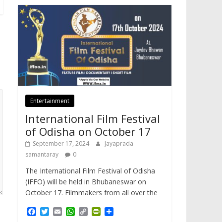
Entertainment
International Film Festival
of Odisha on October 17
September 17, 2024
Jayaprada
samantaray
0
The International Film Festival of Odisha
(IFFO) will be held in Bhubaneswar on
October 17. Filmmakers from all over the
F
T
E
W
C
P
S
a
w
m
h
o
r
h