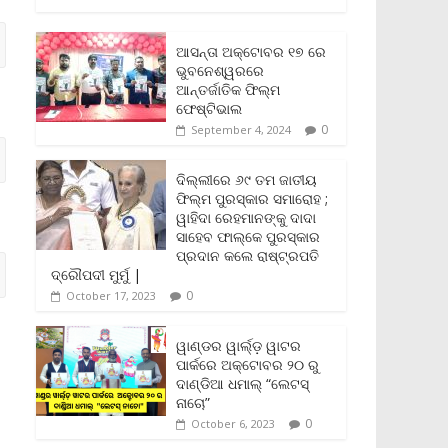
c
i
a
a
p
i
a
e
t
i
t
y
n
r
b
t
l
s
L
t
e
ଆସନ୍ତା ଅକ୍ଟୋବର ୧୭ ରେ
o
e
A
i
F
ଭୁବନେଶ୍ୱରରେ
o
r
p
n
r
ଆନ୍ତର୍ଜାତିକ ଫିଲ୍ମ
k
p
k
i
ଫେଷ୍ଟିଭାଲ
e
0
September 4, 2024
n
d
l
ଦିଲ୍ଲୀରେ ୬୯ ତମ ଜାତୀୟ
y
ଫିଲ୍ମ ପୁରସ୍କାର ସମାରୋହ ;
ୱାହିଦା ରେହମାନଙ୍କୁ ଦାଦା
ସାହେବ ଫାଲ୍‌କେ ପୁରସ୍କାର
ପ୍ରଦାନ କଲେ ରାଷ୍ଟ୍ରପତି
ଦ୍ରୌପଦୀ ମୁର୍ମୁ |
0
October 17, 2023
ୱାଣ୍ଡର ୱାର୍ଲ୍‌ଡ଼ ୱାଟର
ପାର୍କରେ ଅକ୍ଟୋବର ୨୦ ରୁ
ଦାଣ୍ଡିଆ ଧମାଲ୍ “ଲେଟସ୍
ନାଚୋ”
0
October 6, 2023