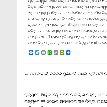
ଭୁବନେଶ୍ୱର: ନିଖିଳ ଉତ୍କଳ ପ୍ରାଥମିକ ଶିକ୍ଷକ ଫେଡ଼େ
ଶିକ୍ଷାନୀତିର ବ୍ୟବସ୍ଥା ଉପରେ ଆଲୋଚନା ଭୁବନେଶ୍ୱ
ଏଥିରେ ମୁଖ୍ୟ ଅତିଥି ଭାବେ ସର୍ବଭରିତୀୟ ପ୍ରାଥମିକ ଶ
ଦାସ ବେନହୁର ,ଓ ସମ୍ମାନିତ ଅତିଥି ଭାବେ ଅବସରପ୍ରାପ୍ତ
ବ୍ଲକ ଅଧକ୍ଷ ପ୍ରଶାନ୍ତ ଆଦିତ୍ୟ ଯୋଗ ଦେଇଥିଲେ | ଏ
କରିଥିଲେ ଓ ସମସ୍ୟାକୁ ଯଥାଶୀଘ୍ର ସରକାରଙ୍କ ପାଖରେ ପ
ସମସ୍ତେ ଏକାଠି ହୋଇ ଚାଲିବାକୁ ଅନୁରୋଧ କରିବାସହ ଏ
ସାମ୍ବାଦିକ ସନ୍ତୋଷକୁମାର ସେନାପତିଙ୍କୁ ସମ୍ମାନିତ କ
F
T
E
W
C
P
S
a
w
m
h
o
r
h
c
i
a
a
p
i
a
e
t
i
t
y
n
r
b
t
l
s
L
t
e
←
ସମାଜସେବୀ ଡ଼କ୍ଟର.ସୁକାନ୍ତୀ ମିଶ୍ର ଶ୍ରୀମତୀ 
o
e
A
i
F
o
r
p
n
r
k
p
k
i
e
n
ରାଜ୍ୟରେ ଆହୁରି ୪ରୁ ୫ ଦିନ ତାତି ଲାଗି ରହିବ, ଆଜି 
d
l
ରାଜ୍ୟରେ ୧୨ ସହରର ତାପମାତ୍ରା ୩୬ ଡିଗ୍ରୀ ଉପରେ 
y