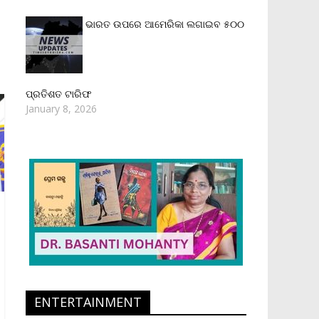
ଭାରତ ଉପରେ ଆମେରିକା ଲଗାଇବ ୫୦୦
ପ୍ରତିଶତ ଟାରିଫ
January 8, 2026
ENTERTAINMENT