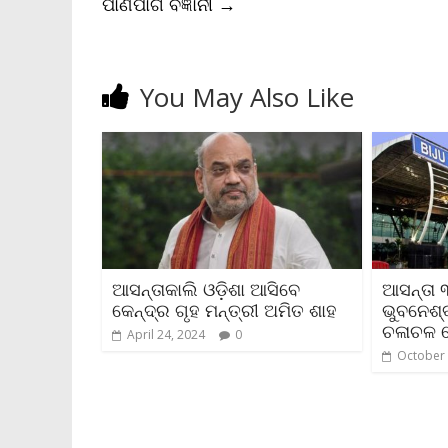
ପାଣିପାଗ ବିଜ୍ଞାନୀ
→
You May Also Like
ଆସନ୍ତାକାଲି ଓଡ଼ିଶା ଆସିବେ
ଆସନ୍ତା 
କେନ୍ଦ୍ର ଗୃହ ମନ୍ତ୍ରୀ ଅମିତ ଶାହ
ଭୁବନେଶ୍
ଚଳାଚଳ 
April 24, 2024
0
October 