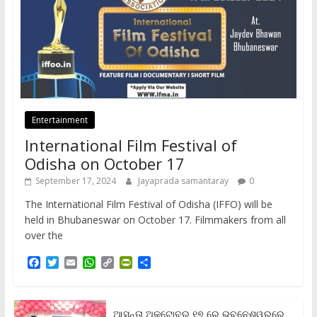
Entertainment
International Film Festival of
Odisha on October 17
September 17, 2024
Jayaprada samantaray
0
The International Film Festival of Odisha (IFFO) will be
held in Bhubaneswar on October 17. Filmmakers from all
over the
F
T
E
W
C
P
S
a
w
m
h
o
r
h
c
i
a
a
p
i
a
e
t
i
t
y
n
r
b
t
l
s
L
t
e
ଆସନ୍ତା ଅକ୍ଟୋବର ୧୭ ରେ ଭୁବନେଶ୍ୱରରେ