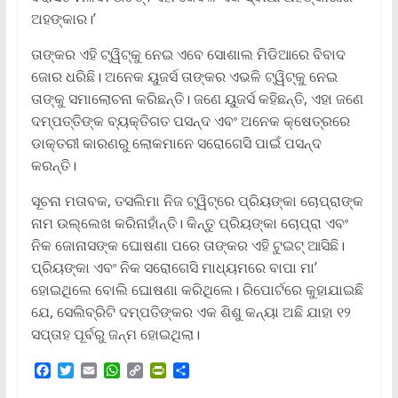
ଅହଙ୍କାର।’
ତାଙ୍କର ଏହି ଟ୍ୱିଟ୍‌କୁ ନେଇ ଏବେ ସୋଶାଲ ମିଡିଆରେ ବିବାଦ
ଜୋର ଧରିଛି। ଅନେକ ୟୁଜର୍ସ ତାଙ୍କର ଏଭଳି ଟ୍ୱିଟ୍‌କୁ ନେଇ
ତାଙ୍କୁ ସମାଲୋଚନା କରିଛନ୍ତି। ଜଣେ ୟୁଜର୍ସ କହିଛନ୍ତି, ଏହା ଜଣେ
ଦମ୍ପତ୍ତିଙ୍କ ବ୍ୟକ୍ତିଗତ ପସନ୍ଦ ଏବଂ ଅନେକ କ୍ଷେତ୍ରରେ
ଡାକ୍ତରୀ କାରଣରୁ ଲୋକମାନେ ସରୋଗେସି ପାଇଁ ପସନ୍ଦ
କରନ୍ତି।
ସୂଚନା ମତାବକ, ତସଲିମା ନିଜ ଟ୍ୱିଟ୍‌ରେ ପ୍ରିୟଙ୍କା ଚୋପ୍ରାଙ୍କ
ନାମ ଉଲ୍ଲେଖ କରିନାହାଁନ୍ତି। କିନ୍ତୁ ପ୍ରିୟଙ୍କା ଚୋପ୍ରା ଏବଂ
ନିକ ଜୋନାସଙ୍କ ଘୋଷଣା ପରେ ତାଙ୍କର ଏହି ଟୁଇଟ୍ ଆସିଛି।
ପ୍ରିୟଙ୍କା ଏବଂ ନିକ ସରୋଗେସି ମାଧ୍ୟମରେ ବାପା ମା’
ହୋଇଥିଲେ ବୋଲି ଘୋଷଣା କରିଥିଲେ। ରିପୋର୍ଟରେ କୁହାଯାଇଛି
ଯେ, ସେଲିବ୍ରିଟି ଦମ୍ପତିଙ୍କର ଏକ ଶିଶୁ କନ୍ୟା ଅଛି ଯାହା ୧୨
ସପ୍ତାହ ପୂର୍ବରୁ ଜନ୍ମ ହୋଇଥିଲା।
F
T
E
W
C
P
S
a
w
m
h
o
r
h