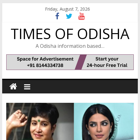
Skip
Friday, August 7, 2026
to
content
TIMES OF ODISHA
A Odisha information based…