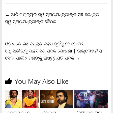
c
i
a
a
p
i
a
e
t
i
t
y
n
r
b
t
l
s
L
t
e
←
ଆଜି ୯ ରାଜ୍ୟର ସ୍ୱାସ୍ଥ୍ୟମନ୍ତ୍ରୀଙ୍କ ସହ କେନ୍ଦ୍ର
o
e
A
i
F
o
r
p
n
r
ସ୍ୱାସ୍ଥ୍ୟମନ୍ତ୍ରୀଙ୍କ ବୈଠକ
k
p
k
i
e
n
d
l
ଓଡ଼ିଶାରେ ଗଣତନ୍ତ୍ର ଦିବସ ପୂର୍ବରୁ ୧୧ ପୋଲିସ
y
ଅଧିକାରୀଙ୍କୁ ସାହସିକତା ପଦକ ଘୋଷଣା | ଉଲ୍ଲେଖନୀୟ
ସେବା ପାଇଁ ୨ ଜଣଙ୍କୁ ରାଷ୍ଟ୍ରପତି ପଦକ
→
You May Also Like
ହସ୍ପିଟାଲରେ
ଓସ୍କାର
‘କଫି ପିଉ ପିଉ