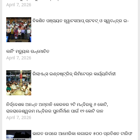
April 7, 2026
ବିକଶିତ ପଞ୍ଚାୟତ ହ୍ୱାଟସଆପ୍ ଚାଟବଟ୍ ଓ ସ୍ୱତନ୍ତ୍ର ଇ-
ଲର୍ନିଂ ମଡ୍ୟୁଲ ଉନ୍ମୋଚିତ
April 7, 2026
ରିଲାଏନ୍‌ସ ଇଣ୍ଡଷ୍ଟ୍ରିଜ୍ ଲିମିଟେଡ୍‌ର କାର୍ଯ୍ୟନିର୍ବାହୀ
ନିର୍ଦ୍ଦେଶକ ଅନନ୍ତ ଅମ୍ବାନି କେରଳର ୨ଟି ମନ୍ଦିରକୁ ୬ କୋଟି,
ରାଜରାଜେଶ୍ୱରମ ମନ୍ଦିରର ପୁନର୍ନିର୍ମାଣ ପାଇଁ ୧୨ କୋଟି ଦାନ
April 7, 2026
ଭାରତ ଉପରେ ଆମେରିକା ଲଗାଇବ ୫୦୦ ପ୍ରତିଶତ ଟାରିଫ