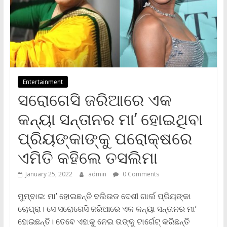
Entertainment
ସରୋଗେସି ଜରିଆରେ ଏକ
କନ୍ୟା ସନ୍ତାନର ମା’ ହୋଇଥିବା
ପ୍ରିୟଙ୍କାଙ୍କୁ ପରୋକ୍ଷରେ
ଏମିତି କହିଲେ ତସଲିମା
January 25, 2022
admin
0 Comments
ମୁମ୍ବାଇ: ମା’ ହୋଇଛନ୍ତି ବଲିଉଡ ଦେଶୀ ଗାର୍ଲ ପ୍ରିୟଙ୍କା
ଚୋପ୍ରା। ସେ ସରୋଗେସି ଜରିଆରେ ଏକ କନ୍ୟା ସନ୍ତାନର ମା’
ହୋଇଛନ୍ତି। ତେବେ ଏହାକୁ ନେଇ ତାଙ୍କୁ ଟାର୍ଗେଟ୍‌ କରିଛନ୍ତି