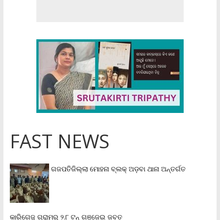
FAST NEWS
ଗଜପତିଜିଲ୍ଲା ମୋହନା ବ୍ଲକ୍‌ ଅଡ଼ବା ଥାନା ଅନ୍ତର୍ଗତ
କାରିଗେଜୁ ଗ୍ରାମରୁ ୨.୮ ଟନ୍ ଗଞ୍ଜେଇ ଜବତ