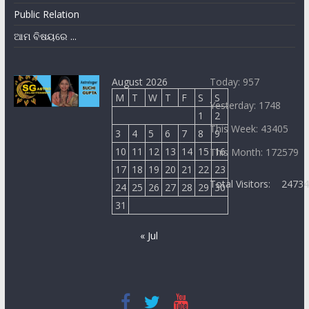
Public Relation
ଆମ ବିଷୟରେ ...
August 2026
Today: 957
M
T
W
T
F
S
S
Yesterday: 1748
1
2
This Week: 43405
3
4
5
6
7
8
9
10
11
12
13
14
15
16
This Month: 172579
17
18
19
20
21
22
23
Total Visitors:
2473
24
25
26
27
28
29
30
31
« Jul