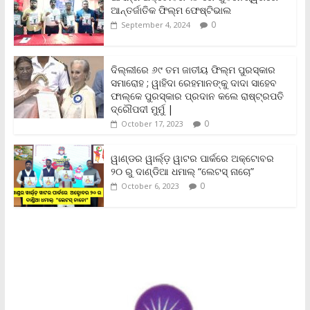
o
e
A
i
F
ଆନ୍ତର୍ଜାତିକ ଫିଲ୍ମ ଫେଷ୍ଟିଭାଲ
o
r
p
n
r
0
September 4, 2024
k
p
k
i
e
n
ଦିଲ୍ଲୀରେ ୬୯ ତମ ଜାତୀୟ ଫିଲ୍ମ ପୁରସ୍କାର
d
ସମାରୋହ ; ୱାହିଦା ରେହମାନଙ୍କୁ ଦାଦା ସାହେବ
l
y
ଫାଲ୍‌କେ ପୁରସ୍କାର ପ୍ରଦାନ କଲେ ରାଷ୍ଟ୍ରପତି
ଦ୍ରୌପଦୀ ମୁର୍ମୁ |
0
October 17, 2023
ୱାଣ୍ଡର ୱାର୍ଲ୍‌ଡ଼ ୱାଟର ପାର୍କରେ ଅକ୍ଟୋବର
୨୦ ରୁ ଦାଣ୍ଡିଆ ଧମାଲ୍ “ଲେଟସ୍ ନାଚୋ”
0
October 6, 2023