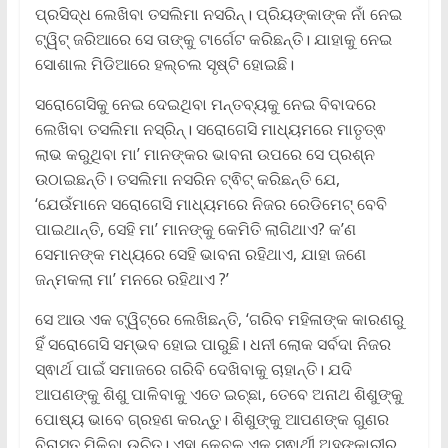
ପ୍ରସିଦ୍ଧ ଲେଖିବା ତସଲିମା ନସରିନ୍‌। ପ୍ରିୟଙ୍କାଙ୍କ ନାଁ ନେଇ
ଟ୍ୱିଟ୍‌ ଜରିଆରେ ସେ ତାଙ୍କୁ ଟାର୍ଗେଟ କରିଛନ୍ତି। ଯାହାକୁ ନେଇ
ସୋଶାଲ ମିଡିଆରେ ହଲ୍‌ଚଲ ସୃଷ୍ଟି ହୋଇଛି।
ସରୋଗେସିକୁ ନେଇ ଦେଇଥିବା ମନ୍ତବ୍ୟକୁ ନେଇ ବିବାଦରେ
ଲେଖିବା ତସଲିମା ନସ୍‌ରିନ୍‌। ସରୋଗେସି ମାଧ୍ୟମରେ ମାତୃତ୍ଵ
ଲାଭ କରୁଥିବା ମା’ ମାନଙ୍କର ଭାବନା ଉପରେ ସେ ପ୍ରଶ୍ନ
ଉଠାଇଛନ୍ତି। ତସଲିମା ନସରିନ ଟ୍ଵିଟ୍ କରିଛନ୍ତି ଯେ,
‘ଯେଉଁମାନେ ସରୋଗେସି ମାଧ୍ୟମରେ ନିଜର ରେଡିମେଟ୍ ବେବି
ପାଇଥାନ୍ତି, ସେହି ମା’ ମାନଙ୍କୁ କେମିତି ଲାଗିଥାଏ? କ’ଣ
ସେମାନଙ୍କ ମଧ୍ୟରେ ସେହି ଭାବନା ରହିଥାଏ, ଯାହା ଜଣେ
ଜନ୍ମକଲା ମା’ ମନରେ ରହିଥାଏ ?’
ସେ ଆଉ ଏକ ଟ୍ୱିଟ୍‌ରେ ଲେଖିଛନ୍ତି, ‘ଗରିବ ମହିଳାଙ୍କ କାରଣରୁ
ହିଁ ସରୋଗେସି ସମ୍ଭବ ହୋଇ ପାରୁଛି। ଧନୀ ଲୋକ ସର୍ବଦା ନିଜର
ସ୍ଵାର୍ଥ ପାଇଁ ସମାଜରେ ଗରିବି ଦେଖିବାକୁ ଚାହାନ୍ତି। ଯଦି
ଆପଣଙ୍କୁ ଶିଶୁ ପାଳିବାକୁ ଏତେ ଇଚ୍ଛା, ତେବେ ଅନାଥ ଶିଶୁଙ୍କୁ
ପୋଷ୍ୟ ଭାବେ ଗ୍ରହଣ କରନ୍ତୁ। ଶିଶୁଙ୍କୁ ଆପଣଙ୍କ ଗୁଣର
ବିରାସତ ମିଳିବା ଉଚିତ୍। ଏହା କେବଳ ଏକ ସ୍ଵାର୍ଥୀ ଅହଙ୍କାରୀର