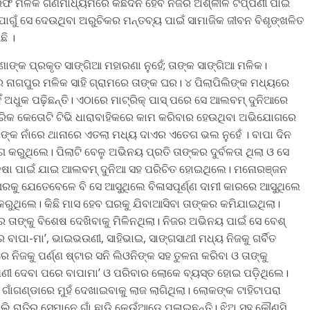
ଓରଫ ମଳିକ ଗଣମାଧ୍ୟମରେ କିଛିଦିନ ହେବ ନିଜର ଅଶ୍ଳୀଳ ଟିପ୍ପଣୀ ପାଇଁ
 ଯୋଗୁଁ ସେ ଦେଉଥିବା ଅରୁଚିକର ମନ୍ତବ୍ୟ ପାଇଁ ସାମାଜିକ ଜୀବନ ବିଶୃଙ୍ଖଳିତ
ି ।
ଙ୍କ ପ୍ରକୃତ ସାଙ୍ଗିଆ ମହାରଣା ନୁହେଁ; ତାଙ୍କ ସାଙ୍ଗିଆ ମଳିକ।
ର ନାଗପୁର ମଳିକ ସାହି ଗ୍ରାମରେ ତାଙ୍କ ଘର। ୪ ପିଲାପିଲିଙ୍କ ମଧ୍ୟରେ
ଁ ଅଧୁକ ପଢ଼ିଛନ୍ତି। ଏଠାରେ ମାଟ୍ରିକ୍ ପାସ୍ ପରେ ସେ ଆଲବମ୍ ଦୁନିଆରେ
ରିକ କେତୋଟି ଟିଭି ଧାରାବାହିକରେ କାମ କରିବାର ହେଉଥିବା ଅଭିଯୋଗରେ
ଙ୍କ ନାଁରେ ଥାନାରେ ଏତଲା ମଧ୍ୟ ଦାଏର ଏତେଗ ଭଲ ନୁହେଁ । ବାପା ଦିନ
ରୁଥିଲେ। ପିଲାଟି ବେଳୁ ଅଭିନୟ ପ୍ରତି ତାଙ୍କର ଦୁର୍ବଳତା ଥିଲା ଓ ସେ
କ୍ଷା ପାଇଁ ଯାଇ ଆଲବମ୍ ଦୁନିଆ ସହ ପରିଚିତ ହୋଇଥିଲେ। ମନୋରଞ୍ଜନ
ଘରକୁ ଯେତେବେଳେ ବି ସେ ଆସୁଥିଲେ ବିଳାସପୂର୍ଣ୍ଣ ଦାମୀ କାରରେ ଆସୁଥିଲେ
ୁଥିଲେ। କିଛି ମାସ ହେବ ଘରକୁ ଯିବାଆସିବା ତାଙ୍କର କମିଯାଇଥିଲା।
େ ତାଙ୍କୁ ବିଶେଷ ଦେଖିବାକୁ ମିଳିନଥିଲା। ନିଜର ଅଭିନୟ ପାଇଁ ସେ ବେଶ୍
 ବାପା-ମା’, ଭାଇଭଉଣୀ, ସାହିଭାଇ, ସାଙ୍ଗସାଥୀ ମଧ୍ୟ ନିଜକୁ ଗର୍ବିତ
ିଜକୁ ପର୍ଣ୍ଣ ଷ୍ଟାର ସନି ଲିଓନିଙ୍କ ସହ ତୁଳନା କରିବା ଓ ତାଙ୍କୁ
ପଣୀ ଦେବା ପରେ ବାପାମା’ ଓ ପରିବାର ଲୋକେ ବ୍ୟସ୍ତ ହୋଇ ପଡ଼ିଥିଲେ।
ଗଣ୍ଡାରେ ମୁହଁ ଦେଖାଇବାକୁ ଲାଜ ଲାଗିଥିଲା। ଲୋକଙ୍କ ଟାହିଟାପରା
ରାତିରୁ ସେମାନେ ଗାଁ ଛାଡ଼ି କେଉଁଆଡ଼େ ପଳାଇଛନ୍ତି। ଝିଅ ସହ କୌଣସି