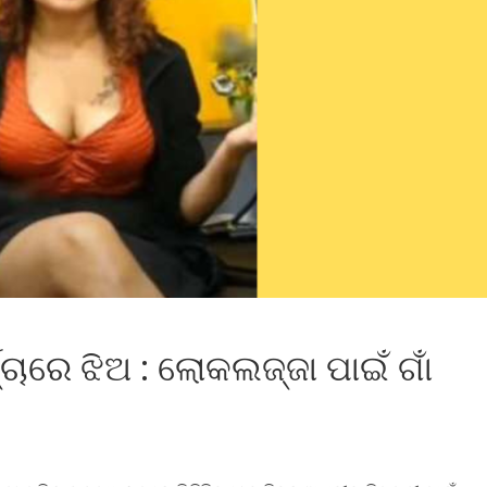
୍ଚାରେ ଝିଅ : ଲୋକଲଜ୍ଜା ପାଇଁ ଗାଁ