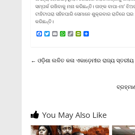
ସମ୍ପର୍କ ରଖିବାକୁ ମନା କରିଛନ୍ତି। ତାଙ୍କ ବାପା-ମା’ ଝି
ଟାହିଟାପରା ସହିନପାରି ସେମାନେ ଶୁକ୍ରବାର ରାତିରେ ଘର
କରିଛନ୍ତି।
F
T
E
W
C
P
S
a
w
m
h
o
r
h
c
i
a
a
p
i
a
e
t
i
t
y
n
r
b
t
l
s
L
t
e
←
ଓଡ଼ିଶା ଲଳିତ କଳା ଏକାଡ଼େମୀର ରାଜ୍ୟ ସ୍ତରୀୟ ଚି
o
e
A
i
F
o
r
p
n
r
k
p
k
i
e
n
ବ୍ରହ୍ମା
d
l
y
You May Also Like