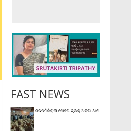
FAST NEWS
ଗଜପତିଜିଲ୍ଲା ମୋହନା ବ୍ଲକ୍‌ ଅଡ଼ବା ଥାନା