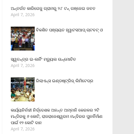
ଅନ୍ତର୍ଗତ କାରିଗେଜୁ ଗ୍ରାମରୁ ୨.୮ ଟନ୍ ଗଞ୍ଜେଇ ଜବତ
April 7, 2026
ବିକଶିତ ପଞ୍ଚାୟତ ହ୍ୱାଟସଆପ୍ ଚାଟବଟ୍ ଓ
ସ୍ୱତନ୍ତ୍ର ଇ-ଲର୍ନିଂ ମଡ୍ୟୁଲ ଉନ୍ମୋଚିତ
April 7, 2026
ରିଲାଏନ୍‌ସ ଇଣ୍ଡଷ୍ଟ୍ରିଜ୍ ଲିମିଟେଡ୍‌ର
କାର୍ଯ୍ୟନିର୍ବାହୀ ନିର୍ଦ୍ଦେଶକ ଅନନ୍ତ ଅମ୍ବାନି କେରଳର ୨ଟି
ମନ୍ଦିରକୁ ୬ କୋଟି, ରାଜରାଜେଶ୍ୱରମ ମନ୍ଦିରର ପୁନର୍ନିର୍ମାଣ
ପାଇଁ ୧୨ କୋଟି ଦାନ
April 7, 2026