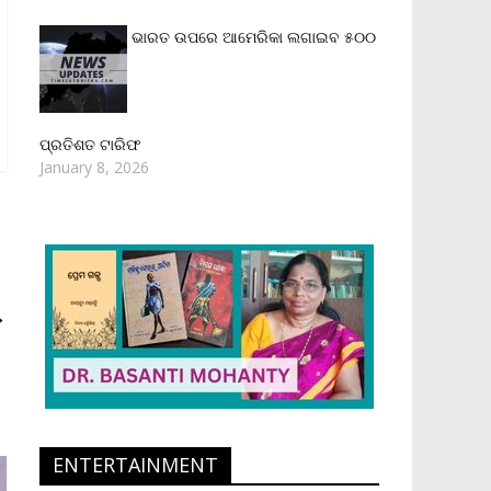
ଭାରତ ଉପରେ ଆମେରିକା ଲଗାଇବ ୫୦୦
ପ୍ରତିଶତ ଟାରିଫ
January 8, 2026
→
ENTERTAINMENT