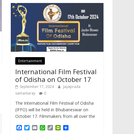
Entertainment
International Film Festival
of Odisha on October 17
September 17, 2024
Jayaprada
samantaray
0
The International Film Festival of Odisha
(IFFO) will be held in Bhubaneswar on
October 17. Filmmakers from all over the
F
T
E
W
C
P
S
a
w
m
h
o
r
h