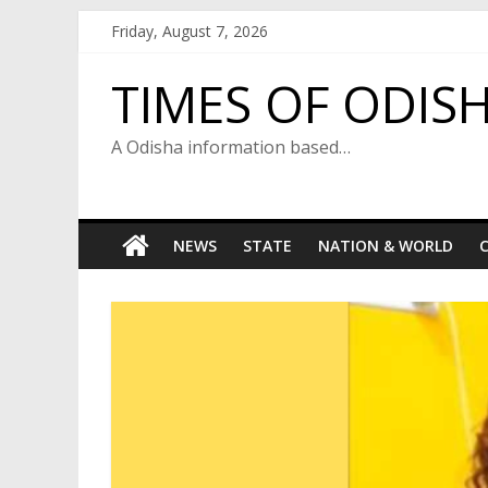
Skip
Friday, August 7, 2026
to
content
TIMES OF ODIS
A Odisha information based…
NEWS
STATE
NATION & WORLD
C