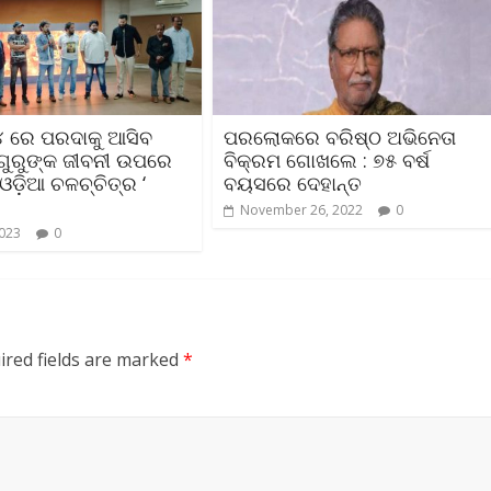
 ରେ ପରଦାକୁ ଆସିବ
ପରଲୋକରେ ବରିଷ୍ଠ ଅଭିନେତା
ଗୁରୁଙ୍କ ଜୀବନୀ ଉପରେ
ବିକ୍ରମ ଗୋଖଲେ : ୭୫ ବର୍ଷ
ଓଡ଼ିଆ ଚଳଚ୍ଚିତ୍ର ‘
ବୟସରେ ଦେହାନ୍ତ
November 26, 2022
0
2023
0
ired fields are marked
*