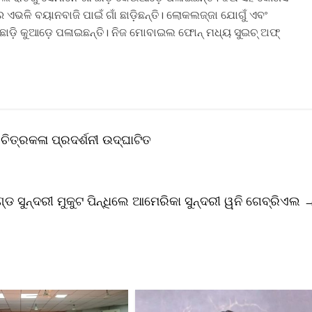
ଅର ଏଭଳି ବୟାନବାଜି ପାଇଁ ଗାଁ ଛାଡ଼ିଛନ୍ତି। ଲୋକଲଜ୍ଜା ଯୋଗୁଁ ଏବଂ
 ଛାଡ଼ି କୁଆଡ଼େ ପଳାଇଛନ୍ତି। ନିଜ ମୋବାଇଲ ଫୋନ୍ ମଧ୍ୟ ସୁଇଚ୍ ଅଫ୍
ତ୍ରକଳା ପ୍ରଦର୍ଶନୀ ଉଦ୍‌ଘାଟିତ
ଣ୍ଡ ସୁନ୍ଦରୀ ମୁକୁଟ ପିନ୍ଧିଲେ ଆମେରିକା ସୁନ୍ଦରୀ ୱନି ଗେବ୍ରିଏଲ