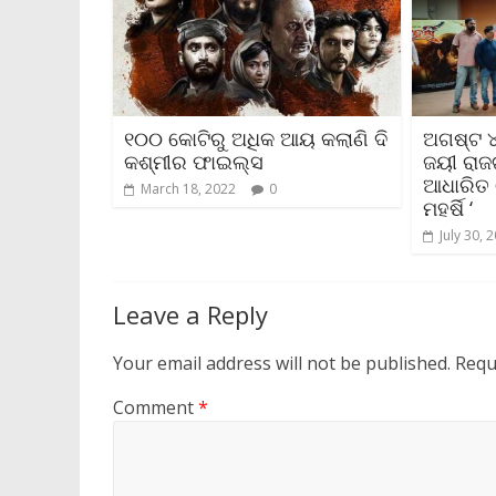
୧୦୦ କୋଟିରୁ ଅଧିକ ଆୟ କଲାଣି ଦି
ଅଗଷ୍ଟ ୪
କଶ୍ମୀର ଫାଇଲ୍ସ
ଜୟୀ ରାଜ
ଆଧାରିତ 
March 18, 2022
0
ମହର୍ଷି ‘
July 30, 
Leave a Reply
Your email address will not be published.
Requ
Comment
*