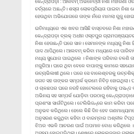
କେନ୍ଦ୍ରାପଡ଼ା : ଆଲବମ୍‌ ଅଭିନେତ୍ରୀ ନିଶା ମହାରଣା 
ଚର୍ଚ୍ଚାରେ ଅଛନ୍ତି। ଶସ୍ତା ଲୋକପ୍ରିୟତା ପାଇବା ନିଶା
ହେଉଥିବା ଅଭିଯୋଗରେ ତାଙ୍କ ନଁରେ ମାମଲା ରୁଜୁ ହୋଇଛ
ଇତିମଧ୍ୟରେ ଏକ ଖବର ଆସିଛି ବାସ୍ତବରେ ନିଶା ମହାରଣା
କେନ୍ଦ୍ରାପଡ଼ା ବ୍ଲକ୍ ଅଧୀନ ଓସ୍ତପୁର ଗ୍ରାମପଞ୍ଚାୟତ
ନିଶା ହେଉଛନ୍ତି ଘରେ ସାନ। ସେମାନଙ୍କ ମଧ୍ୟରୁ ନିଶା ହି
ପାଦ ଥାପିଥିଲେ। ଆଲବମ୍ କରିବା ମଧ୍ୟରେ ସେ ପାରିବା
ମଧ୍ୟ ସୁଯୋଗ ପାଇଥିଲେ । ନିଶାଙ୍କ ପରିବାର ଚଳଣି ତା
ମଜୁରିଆ। ଘରେ ଥିବା ବେଳେ ବାପାଙ୍କୁ କାମରେ ସହଯୋଗ କ
ଉଚ୍ଚାଭିଳାଷୀ ଥିଲେ। ପରେ ସେ ବାଲେଶ୍ବରକୁ ଉଚ୍ଚଶି
ଜଗତ ସହ ତାଙ୍କର ସମ୍ପର୍କ କ୍ରମେ ନିବିଡ଼ ହୋଇଥିଲା। 
ଓ ଚାଳଛପର ଘରେ ନରହି ହୋଟେଲରେ ରହିବାକୁ ପସନ୍ଦ କର
ଅଭିନୟ ସହ ସମ୍ପର୍କ ଯୋଡ଼ିବା ପରଠାରୁ କେନ୍ଦ୍ରାପଡ଼ାର
ପ୍ରଶଂସା ସାଉଁଟିଥିଲେ। ଟେଲିଭିଜନ୍‌ରେ କାମ କରିବା ପରେ
ଅନୁଭବ କରିଥିଲେ। ହେଲେ କିଛି ଦିନ ହେବ ଗଣମାଧ୍ୟମରେ ନ
ଅନୁସରଣ କରୁଥିବା କହିବା ଓ ବାରମ୍ବାର ଅଶ୍ଳୀଳ ଟିପ୍
ଝିଅର ଏଭଳି ଆଚରଣ ପାଇଁ ଅପମାନ ବୋଧ କରିଥିଲେ । ଗାଁ
ଅସହ୍ୟ ହୋଇପଡ଼ିଥିଲା। ଶେଷରେ ଲୋକଲଜ୍ଜାରୁ ଗଲାକାଲି 