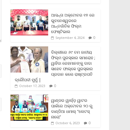
c
i
a
a
p
i
a
e
t
i
t
y
n
r
b
t
l
s
L
t
e
ଆସନ୍ତା ଅକ୍ଟୋବର ୧୭ ରେ
o
e
A
i
F
ଭୁବନେଶ୍ୱରରେ
o
r
p
n
r
ଆନ୍ତର୍ଜାତିକ ଫିଲ୍ମ
k
p
k
i
ଫେଷ୍ଟିଭାଲ
e
0
September 4, 2024
n
d
l
ଦିଲ୍ଲୀରେ ୬୯ ତମ ଜାତୀୟ
y
ଫିଲ୍ମ ପୁରସ୍କାର ସମାରୋହ ;
ୱାହିଦା ରେହମାନଙ୍କୁ ଦାଦା
ସାହେବ ଫାଲ୍‌କେ ପୁରସ୍କାର
ପ୍ରଦାନ କଲେ ରାଷ୍ଟ୍ରପତି
ଦ୍ରୌପଦୀ ମୁର୍ମୁ |
0
October 17, 2023
ୱାଣ୍ଡର ୱାର୍ଲ୍‌ଡ଼ ୱାଟର
ପାର୍କରେ ଅକ୍ଟୋବର ୨୦ ରୁ
ଦାଣ୍ଡିଆ ଧମାଲ୍ “ଲେଟସ୍
ନାଚୋ”
0
October 6, 2023