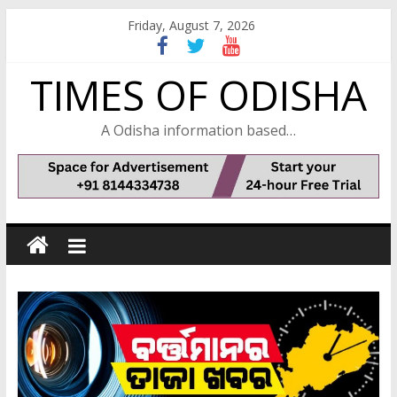
Skip
Friday, August 7, 2026
to
content
TIMES OF ODISHA
A Odisha information based…