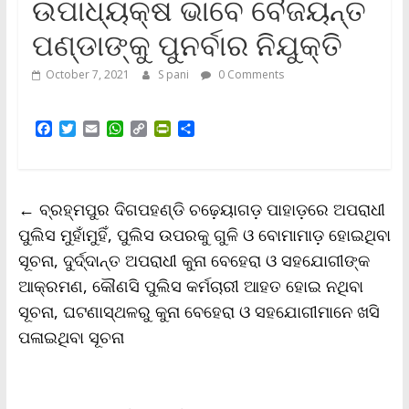
ଉପାଧ୍ୟକ୍ଷ ଭାବେ ବୈଜୟନ୍ତ
ପଣ୍ଡାଙ୍କୁ ପୁନର୍ବାର ନିଯୁକ୍ତି
October 7, 2021
S pani
0 Comments
F
T
E
W
C
P
S
a
w
m
h
o
r
h
c
i
a
a
p
i
a
e
t
i
t
y
n
r
b
t
l
s
L
t
e
←
ବ୍ରହ୍ମପୁର ଦିଗପହଣ୍ଡି ଚଢ଼େୟାଗଡ଼ ପାହାଡ଼ରେ ଅପରାଧୀ
o
e
A
i
F
o
r
p
n
r
ପୁଲିସ ମୁହାଁମୁହିଁ, ପୁଲିସ ଉପରକୁ ଗୁଳି ଓ ବୋମାମାଡ଼ ହୋଇଥିବା
k
p
k
i
ସୂଚନା, ଦୁର୍ଦ୍ଦାନ୍ତ ଅପରାଧୀ କୁନା ବେହେରା ଓ ସହଯୋଗୀଙ୍କ
e
n
ଆକ୍ରମଣ, କୌଣସି ପୁଲିସ କର୍ମଚାରୀ ଆହତ ହୋଇ ନଥିବା
d
l
ସୂଚନା, ଘଟଣାସ୍ଥଳରୁ କୁନା ବେହେରା ଓ ସହଯୋଗୀମାନେ ଖସି
y
ପଳାଇଥିବା ସୂଚନା