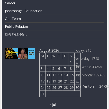
Career
Janamangal Foundation
Our Team
Public Relation
ଆମ ବିଷୟରେ ...
August 2026
Today: 816
M
T
W
T
F
S
S
Yesterday: 1748
1
2
This Week: 43264
3
4
5
6
7
8
9
10
11
12
13
14
15
16
This Month: 172438
17
18
19
20
21
22
23
Total Visitors:
2473
24
25
26
27
28
29
30
31
« Jul