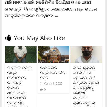
ଆଜି ମମତା ବାନାର୍ଜୀ ନବନିର୍ବାଚିତ ବିଧାୟିକା ଭାବେ ଶପଥ
ନେଉଛନ୍ତି, ଦିନକ ପୂର୍ବରୁ ସେ କୋଲକାତାରେ ମଞ୍ଚ ଉପରେ
ମା’ ଦୁର୍ଗାଙ୍କ ଭଜନ ଗାଇଥିଲେ
→
You May Also Like
୫ ହଜାର ଟଙ୍କା
ଲିଙ୍ଗରାଜ
ବାଲେଶ୍ବରର
ଲାଞ୍ଚ
ମନ୍ଦିରରେ ନୀତି
ସୋର ଥାନା
ନେବାବେଳେ
ବନ୍ଦ
ହୋଟେଲ ଲିଓ
ଭିଜିଲାନ୍ସ
ଇଣ୍ଟରନ୍ୟାସନା
March 1, 2025
ହାତରେ
ଲ ସମ୍ମୁଖରୁ
0
ଧରାପଡ଼ିଲେ
କୋଟିଏ
ବାଲେଶ୍ବର
ଟଙ୍କାର
ବନ୍ଦବସ୍ତ
ବ୍ରାଉନସୁଗର