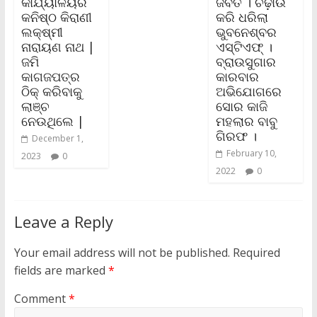
କାର୍ଯ୍ୟାଳୟର
ଜବତ । ଚଢ଼ାଉ
କନିଷ୍ଠ କିରାଣୀ
କରି ଧରିଲା
ଲକ୍ଷ୍ମୀ
ଭୁବନେଶ୍ବର
ନାରାୟଣ ନାଥ |
ଏସ୍‌ଟିଏଫ୍‌ ।
ଜମି
ବ୍ରାଉସୁଗାର
କାଗଜପତ୍ର
କାରବାର
ଠିକ୍‌ କରିବାକୁ
ଅଭିଯୋଗରେ
ଲାଞ୍ଚ
ସୋର କାଜି
ନେଉଥିଲେ |
ମହଲାର ବାବୁ
ଗିରଫ ।
December 1,
February 10,
2023
0
2022
0
Leave a Reply
Your email address will not be published.
Required
fields are marked
*
Comment
*