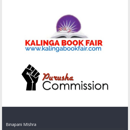
Binapani MIshra