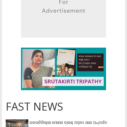
FAST NEWS
ଗଜପତିଜିଲ୍ଲା ମୋହନା ବ୍ଲକ୍‌ ଅଡ଼ବା ଥାନା ଅନ୍ତର୍ଗତ