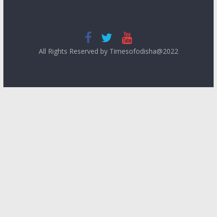
All Rights Reserved by Timesofodisha@2022