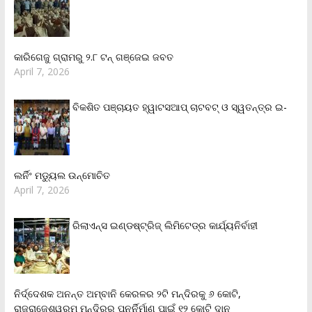
କାରିଗେଜୁ ଗ୍ରାମରୁ ୨.୮ ଟନ୍ ଗଞ୍ଜେଇ ଜବତ
April 7, 2026
ବିକଶିତ ପଞ୍ଚାୟତ ହ୍ୱାଟସଆପ୍ ଚାଟବଟ୍ ଓ ସ୍ୱତନ୍ତ୍ର ଇ-
ଲର୍ନିଂ ମଡ୍ୟୁଲ ଉନ୍ମୋଚିତ
April 7, 2026
ରିଲାଏନ୍‌ସ ଇଣ୍ଡଷ୍ଟ୍ରିଜ୍ ଲିମିଟେଡ୍‌ର କାର୍ଯ୍ୟନିର୍ବାହୀ
ନିର୍ଦ୍ଦେଶକ ଅନନ୍ତ ଅମ୍ବାନି କେରଳର ୨ଟି ମନ୍ଦିରକୁ ୬ କୋଟି,
ରାଜରାଜେଶ୍ୱରମ ମନ୍ଦିରର ପୁନର୍ନିର୍ମାଣ ପାଇଁ ୧୨ କୋଟି ଦାନ