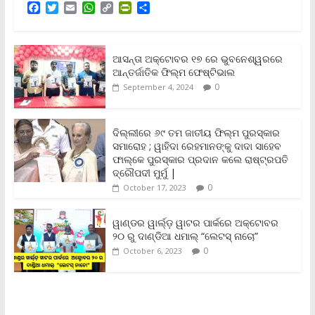
F
T
E
W
C
P
S
a
w
m
h
o
r
h
c
i
a
a
p
i
a
e
t
i
t
y
n
r
b
t
l
s
L
t
e
ଆସନ୍ତା ଅକ୍ଟୋବର ୧୭ ରେ ଭୁବନେଶ୍ୱରରେ
o
e
A
i
F
ଆନ୍ତର୍ଜାତିକ ଫିଲ୍ମ ଫେଷ୍ଟିଭାଲ
o
r
p
n
r
0
September 4, 2024
k
p
k
i
e
n
ଦିଲ୍ଲୀରେ ୬୯ ତମ ଜାତୀୟ ଫିଲ୍ମ ପୁରସ୍କାର
d
ସମାରୋହ ; ୱାହିଦା ରେହମାନଙ୍କୁ ଦାଦା ସାହେବ
l
y
ଫାଲ୍‌କେ ପୁରସ୍କାର ପ୍ରଦାନ କଲେ ରାଷ୍ଟ୍ରପତି
ଦ୍ରୌପଦୀ ମୁର୍ମୁ |
0
October 17, 2023
ୱାଣ୍ଡର ୱାର୍ଲ୍‌ଡ଼ ୱାଟର ପାର୍କରେ ଅକ୍ଟୋବର
୨୦ ରୁ ଦାଣ୍ଡିଆ ଧମାଲ୍ “ଲେଟସ୍ ନାଚୋ”
0
October 6, 2023