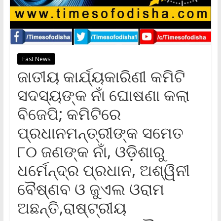
Fast News
ଜାତୀୟ କାର୍ଯ୍ୟକାରିଣୀ କମିଟି
ସଦସ୍ୟଙ୍କ ନାଁ ଘୋଷଣା କଲା
ବିଜେପି; କମିଟିରେ
ପ୍ରଧାନମନ୍ତ୍ରୀଙ୍କ ସମେତ
୮୦ ଜଣଙ୍କ ନାଁ, ଓଡ଼ିଶାରୁ
ଧର୍ମେନ୍ଦ୍ର ପ୍ରଧାନ, ଅଶ୍ୱିନୀ
ବୈଷ୍ଣବ ଓ ଜୁଏଲ ଓରାମ
ଅଛନ୍ତି,ରାଷ୍ଟ୍ରୀୟ