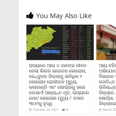
You May Also Like
ରାଜ୍ୟରେ ଆଉ ୪ ଜଣଙ୍କ ଜୀବନ
ଆୟ ବହିର୍
ନେଲା କିଲର ଭାଇରସ କୋରୋନା,
ଅଭିଯୋଗ
କେନ୍ଦୁଝର ଜିଲ୍ଲାରୁ ସର୍ବାଧିକ ୨
ବିଭାଗର ସ
କୋରୋନା ରୋଗୀଙ୍କ ମୃତ୍ୟୁ,
ଗୋବିନ୍ଦ
କଳାହାଣ୍ଡି ଏବଂ ଖୋର୍ଦ୍ଧାରୁ ଜଣେ
ଭିଜିଲାନ୍
ଲେଖାଏଁ ଆକ୍ରାନ୍ତ ମୃତ, ରାଜ୍ୟରେ
ଜିଲ୍ଲାର
ମୋଟ କୋରୋନା ମୃତ୍ୟୁ ୮ ହଜାର
ଖୋର୍ଦ୍ଧା
୩୦୯କୁ ବୃଦ୍ଧି
ଜିଲ୍ଲାରେ
October 24, 2021
0
March 30