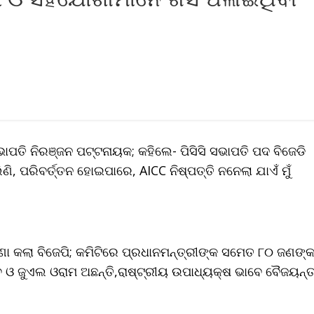
ପତି ନିରଞ୍ଜନ ପଟ୍ଟନାୟକ; କହିଲେ- ପିସିସି ସଭାପତି ପଦ ବିଜେଡି
ିଣି, ପରିବର୍ତ୍ତନ ହୋଇପାରେ, AICC ନିଷ୍ପତ୍ତି ନନେଲା ଯାଏଁ ମୁଁ
ଷଣା କଲା ବିଜେପି; କମିଟିରେ ପ୍ରଧାନମନ୍ତ୍ରୀଙ୍କ ସମେତ ୮୦ ଜଣଙ୍
ଷ୍ଣବ ଓ ଜୁଏଲ ଓରାମ ଅଛନ୍ତି,ରାଷ୍ଟ୍ରୀୟ ଉପାଧ୍ୟକ୍ଷ ଭାବେ ବୈଜୟନ୍