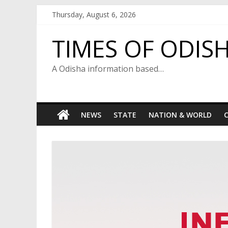
Skip
Thursday, August 6, 2026
to
content
TIMES OF ODIS
A Odisha information based…
NEWS
STATE
NATION & WORLD
C