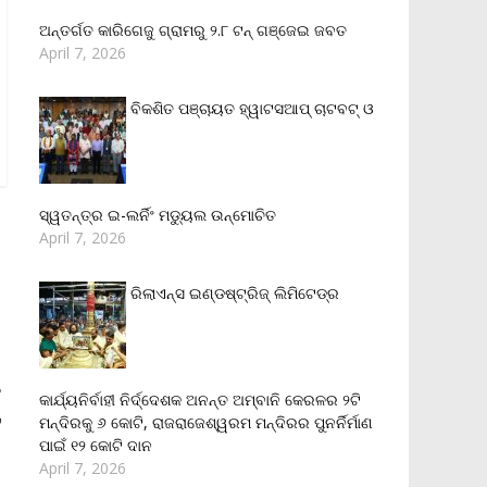
ଅନ୍ତର୍ଗତ କାରିଗେଜୁ ଗ୍ରାମରୁ ୨.୮ ଟନ୍ ଗଞ୍ଜେଇ ଜବତ
April 7, 2026
ବିକଶିତ ପଞ୍ଚାୟତ ହ୍ୱାଟସଆପ୍ ଚାଟବଟ୍ ଓ
ସ୍ୱତନ୍ତ୍ର ଇ-ଲର୍ନିଂ ମଡ୍ୟୁଲ ଉନ୍ମୋଚିତ
April 7, 2026
ରିଲାଏନ୍‌ସ ଇଣ୍ଡଷ୍ଟ୍ରିଜ୍ ଲିମିଟେଡ୍‌ର
କ
କାର୍ଯ୍ୟନିର୍ବାହୀ ନିର୍ଦ୍ଦେଶକ ଅନନ୍ତ ଅମ୍ବାନି କେରଳର ୨ଟି
ତ
ମନ୍ଦିରକୁ ୬ କୋଟି, ରାଜରାଜେଶ୍ୱରମ ମନ୍ଦିରର ପୁନର୍ନିର୍ମାଣ
ପାଇଁ ୧୨ କୋଟି ଦାନ
April 7, 2026