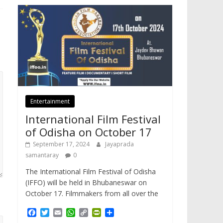
Entertainment
International Film Festival
of Odisha on October 17
September 17, 2024
Jayaprada
samantaray
0
The International Film Festival of Odisha
(IFFO) will be held in Bhubaneswar on
October 17. Filmmakers from all over the
F
T
E
W
C
P
S
a
w
m
h
o
r
h