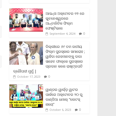
c
i
a
a
p
i
a
e
t
i
t
y
n
r
b
t
l
s
L
t
e
ଆସନ୍ତା ଅକ୍ଟୋବର ୧୭ ରେ
o
e
A
i
F
ଭୁବନେଶ୍ୱରରେ
o
r
p
n
r
ଆନ୍ତର୍ଜାତିକ ଫିଲ୍ମ
k
p
k
i
ଫେଷ୍ଟିଭାଲ
e
0
September 4, 2024
n
d
l
ଦିଲ୍ଲୀରେ ୬୯ ତମ ଜାତୀୟ
y
ଫିଲ୍ମ ପୁରସ୍କାର ସମାରୋହ ;
ୱାହିଦା ରେହମାନଙ୍କୁ ଦାଦା
ସାହେବ ଫାଲ୍‌କେ ପୁରସ୍କାର
ପ୍ରଦାନ କଲେ ରାଷ୍ଟ୍ରପତି
ଦ୍ରୌପଦୀ ମୁର୍ମୁ |
0
October 17, 2023
ୱାଣ୍ଡର ୱାର୍ଲ୍‌ଡ଼ ୱାଟର
ପାର୍କରେ ଅକ୍ଟୋବର ୨୦ ରୁ
ଦାଣ୍ଡିଆ ଧମାଲ୍ “ଲେଟସ୍
ନାଚୋ”
0
October 6, 2023