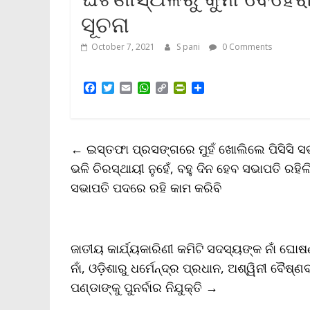
ସୂଚନା
October 7, 2021
S pani
0 Comments
F
T
E
W
C
P
S
a
w
m
h
o
r
h
c
i
a
a
p
i
a
e
t
i
t
y
n
r
b
t
l
s
L
t
e
←
ଇସ୍ତଫା ପ୍ରସଙ୍ଗରେ ମୁହଁ ଖୋଲିଲେ ପିସିସି ସଭା
o
e
A
i
F
o
r
p
n
r
ଭଳି ଚିରସ୍ଥାୟୀ ନୁହେଁ, ବହୁ ଦିନ ହେବ ସଭାପତି ରହିଲ
k
p
k
i
ସଭାପତି ପଦରେ ରହି କାମ କରିବି
e
n
d
l
y
ଜାତୀୟ କାର୍ଯ୍ୟକାରିଣୀ କମିଟି ସଦସ୍ୟଙ୍କ ନାଁ ଘୋ
ନାଁ, ଓଡ଼ିଶାରୁ ଧର୍ମେନ୍ଦ୍ର ପ୍ରଧାନ, ଅଶ୍ୱିନୀ ବୈ
ପଣ୍ଡାଙ୍କୁ ପୁନର୍ବାର ନିଯୁକ୍ତି
→