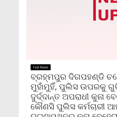
Fast News
ବ୍ରହ୍ମପୁର ଦିଗପହଣ୍ଡି ଚଢ
ମୁହାଁମୁହିଁ, ପୁଲିସ ଉପରକୁ 
ଦୁର୍ଦ୍ଦାନ୍ତ ଅପରାଧୀ କୁନ
କୌଣସି ପୁଲିସ କର୍ମଚାରୀ ଆ
ଘଟଣାସ୍ଥଳରୁ କୁନା ବେହେର