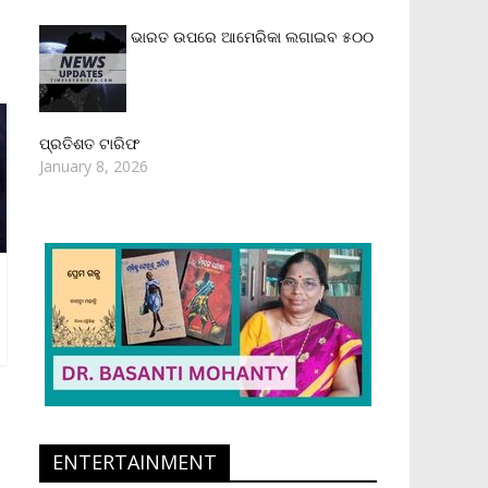
ଭାରତ ଉପରେ ଆମେରିକା ଲଗାଇବ ୫୦୦
ପ୍ରତିଶତ ଟାରିଫ
January 8, 2026
ENTERTAINMENT