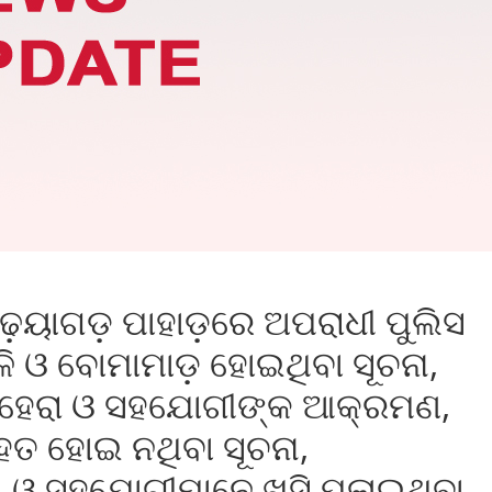
଼େୟାଗଡ଼ ପାହାଡ଼ରେ ଅପରାଧୀ ପୁଲିସ
ଗୁଳି ଓ ବୋମାମାଡ଼ ହୋଇଥିବା ସୂଚନା,
ା ବେହେରା ଓ ସହଯୋଗୀଙ୍କ ଆକ୍ରମଣ,
ହତ ହୋଇ ନଥିବା ସୂଚନା,
ା ଓ ସହଯୋଗୀମାନେ ଖସି ପଳାଇଥିବା