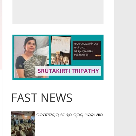
FAST NEWS
ଗଜପତିଜିଲ୍ଲା ମୋହନା ବ୍ଲକ୍‌ ଅଡ଼ବା ଥାନା