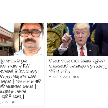
ଭୂତ ସଂପତ୍ତି ଠୁଳ
ଗିରଫ ପରେ ଆମେରିକାର ପୂର୍ବତନ
ରେ ନୟାଗଡ଼ RW
ରାଷ୍ଟ୍ରପତି ଡୋନାଲ୍ଡ ଟ୍ରମ୍ପଙ୍କୁ
ହକାରୀ ନିର୍ବାହୀ ଯନ୍ତ୍ରୀ
ମିଳିଲା ଜାମିନ୍
 ଚନ୍ଦ୍ର ସାହୁଙ୍କ ଘରେ
April 5, 2023
0
ସ ଚଢ଼ାଉ | ଏକକାଳୀନ ୩ଟି
 ୬ଟି ସ୍ଥାନରେ ଚଢାଉ |
, ନୟାଗଡ଼ , କଟକ
 ଚାଲିଛି ରେଡ୍‌ |
, 2022
0