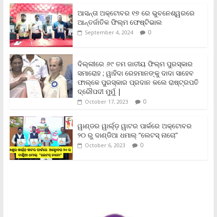
e
t
i
t
y
n
r
b
t
l
s
L
t
e
ଆସନ୍ତା ଅକ୍ଟୋବର ୧୭ ରେ ଭୁବନେଶ୍ୱରରେ
o
e
A
i
F
ଆନ୍ତର୍ଜାତିକ ଫିଲ୍ମ ଫେଷ୍ଟିଭାଲ
o
r
p
n
r
0
September 4, 2024
k
p
k
i
e
n
ଦିଲ୍ଲୀରେ ୬୯ ତମ ଜାତୀୟ ଫିଲ୍ମ ପୁରସ୍କାର
d
ସମାରୋହ ; ୱାହିଦା ରେହମାନଙ୍କୁ ଦାଦା ସାହେବ
l
y
ଫାଲ୍‌କେ ପୁରସ୍କାର ପ୍ରଦାନ କଲେ ରାଷ୍ଟ୍ରପତି
ଦ୍ରୌପଦୀ ମୁର୍ମୁ |
0
October 17, 2023
ୱାଣ୍ଡର ୱାର୍ଲ୍‌ଡ଼ ୱାଟର ପାର୍କରେ ଅକ୍ଟୋବର
୨୦ ରୁ ଦାଣ୍ଡିଆ ଧମାଲ୍ “ଲେଟସ୍ ନାଚୋ”
0
October 6, 2023