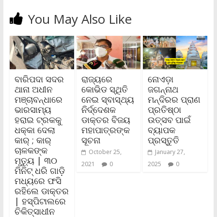
You May Also Like
ବାରିପଦା ସଦର
ରାଜ୍ୟରେ
ନୋଏଡ଼ା
ଥାନା ଅଧୀନ
କୋଭିଡ ସ୍ଥିତି
ଜଗନ୍ନାଥ
ମଞ୍ଚାବନ୍ଧାରେ
ନେଇ ସ୍ବାସ୍ଥ୍ୟ
ମନ୍ଦିରର ପ୍ରାଣ
ଭାରସାମ୍ୟ
ନିର୍ଦ୍ଦେଶକ
ପ୍ରତିଷ୍ଠା
ହରାଇ ଟ୍ରକକୁ
ଡାକ୍ତର ବିଜୟ
ଉତ୍ସବ ପାଇଁ
ଧକ୍କା ଦେଲା
ମହାପାତ୍ରଙ୍କ
ବ୍ୟାପକ
କାର୍ ; କାର୍
ସୂଚନା
ପ୍ରସ୍ତୁତି
ଚାଳକଙ୍କ
October 25,
January 27,
ମୃତ୍ୟୁ | ୩୦
2021
0
2025
0
ମିନିଟ୍‌ ଧରି ଗାଡ଼ି
ମଧ୍ୟରେ ଫସି
ରହିଲେ ଡାକ୍ତର
| ହସ୍ପିଟାଲରେ
ଚିକିତ୍ସାଧୀନ