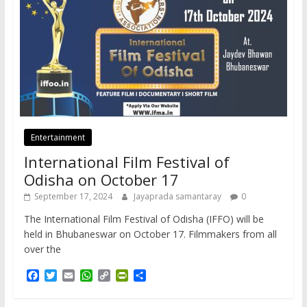
Entertainment
International Film Festival of
Odisha on October 17
September 17, 2024
Jayaprada samantaray
0
The International Film Festival of Odisha (IFFO) will be
held in Bhubaneswar on October 17. Filmmakers from all
over the
F
T
E
W
C
P
S
a
w
m
h
o
r
h
c
i
a
a
p
i
a