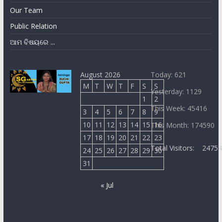
Our Team
Public Relation
ଆମ ବିଷୟରେ ...
August 2026
Today: 621
M
T
W
T
F
S
S
Yesterday: 1129
1
2
This Week: 45416
3
4
5
6
7
8
9
10
11
12
13
14
15
16
This Month: 174590
17
18
19
20
21
22
23
Total Visitors:
2475
24
25
26
27
28
29
30
31
« Jul