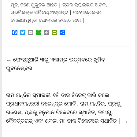
ମୃତ, ଜଣେ ଗୁରୁତର ଆହତ | ଟ୍ରକ ଡ୍ରାଇଭର ଅଟକ,
ଶ୍ରମିକଙ୍କ ପରିଚୟ ଅସ୍ପଷ୍ଟ | ଘଟଣାସ୍ଥଳରେ
ମେଲଛାମୁଣ୍ଡା ପୋଲିସର ତଦନ୍ତ ଜାରି |
F
T
E
W
C
P
S
a
w
m
h
o
r
h
c
i
a
a
p
i
a
e
t
i
t
y
n
r
b
t
l
s
L
t
e
←
ଫେବ୍ରୁଆରି ୩ରୁ ଏକାମ୍ର ଉତ୍ସବରେ ଝୁମିବ
o
e
A
i
F
o
r
p
n
r
ଭୁବନେଶ୍ବର
k
p
k
i
e
n
d
l
ରାମ ମନ୍ଦିର ସ୍ମାରକୀ ୬ଟି ଡାକ ଟିକେଟ୍‌ ଜାରି କଲେ
y
ପ୍ରଧାନମନ୍ତ୍ରୀ ନରେନ୍ଦ୍ର ମୋଦି ; ରାମ ମନ୍ଦିର, ପ୍ରଭୁ
ଗଣେଶ, ପ୍ରଭୁ ହନୁମାନ ଟିକେଟରେ ସ୍ଥାନିତ, ଜଟାୟୁ,
କୈବର୍ତ୍ତରାଜ୍‌ ଏବଂ ଶବରୀ ମା’ ଡାକ ଟିକେଟରେ ସ୍ଥାନିତ |
→