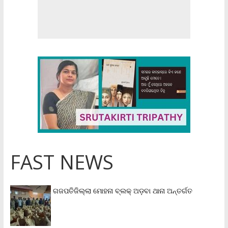
FAST NEWS
ଗଜପତିଜିଲ୍ଲା ମୋହନା ବ୍ଲକ୍‌ ଅଡ଼ବା ଥାନା ଅନ୍ତର୍ଗତ