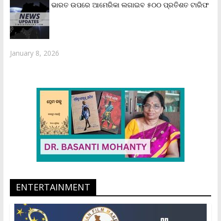
ଭାରତ ଉପରେ ଆମେରିକା ଲଗାଇବ ୫୦୦ ପ୍ରତିଶତ ଟାରିଫ
January 8, 2026
ENTERTAINMENT