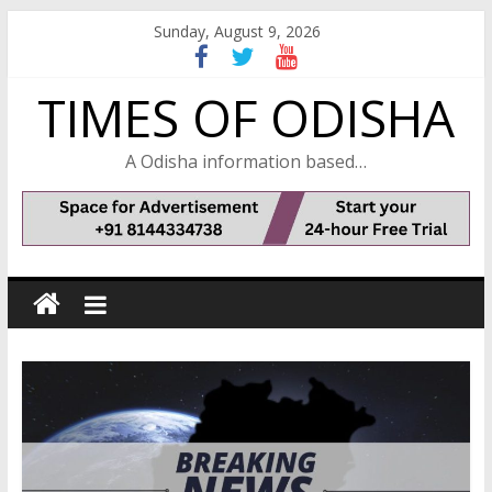
Skip
Sunday, August 9, 2026
to
content
TIMES OF ODISHA
A Odisha information based…