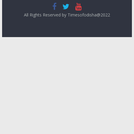
All Rights Reserved by Timesofodisha@2022