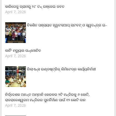
କାରିଗେଜୁ ଗ୍ରାମରୁ ୨.୮ ଟନ୍ ଗଞ୍ଜେଇ ଜବତ
April 7, 2026
ବିକଶିତ ପଞ୍ଚାୟତ ହ୍ୱାଟସଆପ୍ ଚାଟବଟ୍ ଓ ସ୍ୱତନ୍ତ୍ର ଇ-
ଲର୍ନିଂ ମଡ୍ୟୁଲ ଉନ୍ମୋଚିତ
April 7, 2026
ରିଲାଏନ୍‌ସ ଇଣ୍ଡଷ୍ଟ୍ରିଜ୍ ଲିମିଟେଡ୍‌ର କାର୍ଯ୍ୟନିର୍ବାହୀ
ନିର୍ଦ୍ଦେଶକ ଅନନ୍ତ ଅମ୍ବାନି କେରଳର ୨ଟି ମନ୍ଦିରକୁ ୬ କୋଟି,
ରାଜରାଜେଶ୍ୱରମ ମନ୍ଦିରର ପୁନର୍ନିର୍ମାଣ ପାଇଁ ୧୨ କୋଟି ଦାନ
April 7, 2026