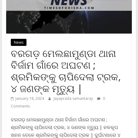
News
ବରଗଡ଼ ମେଲଛାମୁଣ୍ଡା ଥାନା
ବିର୍ଜାମ ଗାଁରେ ଅଘଟଣ ;
ଶ୍ରମିକଙ୍କୁ ଚାପିଦେଲା ଟ୍ରକ,
୪ ଜଣଙ୍କ ମୃତ୍ୟୁ |
January 18, 2024
Jayaprada samantaray
0
Comments
ବରଗଡ଼ ମେଲଛାମୁଣ୍ଡା ଥାନା ବିର୍ଜାମ ଗାଁରେ ଅଘଟଣ ;
ଶ୍ରମିକଙ୍କୁ ଚାପିଦେଲା ଟ୍ରକ, ୪ ଜଣଙ୍କ ମୃତ୍ୟୁ | ନଳକୂପ
ଖନନ ବେଳେ ଶ୍ରମିକଙ୍କୁ ଚାପିଦେଲା ଟ୍ରକ | ଦୁର୍ଘଟଣାରେ ୪