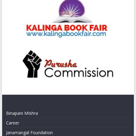
Binapani MIshra
Career
Janamangal Foundation