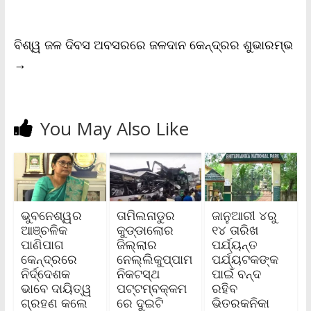
e
n
d
l
ବିଶ୍ୱ ଜଳ ଦିବସ ଅବସରରେ ଜଳଦାନ କେନ୍ଦ୍ରର ଶୁଭାରମ୍ଭ
y
→
You May Also Like
ଭୁବନେଶ୍ୱର
ତାମିଲନାଡୁର
ଜାନୁଆରୀ ୪ରୁ
ଆଞ୍ଚଳିକ
କୁଡ୍ଡାଲୋର
୧୪ ତାରିଖ
ପାଣିପାଗ
ଜିଲ୍ଲାର
ପର୍ଯ୍ୟନ୍ତ
କେନ୍ଦ୍ରରେ
ନେଲ୍ଲିକୁପ୍ପାମ
ପର୍ଯ୍ୟଟକଙ୍କ
ନିର୍ଦ୍ଦେଶକ
ନିକଟସ୍ଥ
ପାଇଁ ବନ୍ଦ
ଭାବେ ଦାୟିତ୍ୱ
ପଟ୍ଟମ୍ବକ୍କମ
ରହିବ
ଗ୍ରହଣ କଲେ
ରେ ଦୁଇଟି
ଭିତରକନିକା