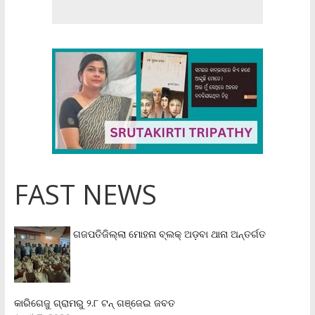
FAST NEWS
ଗଜପତିଜିଲ୍ଲା ମୋହନା ବ୍ଲକ୍‌ ଅଡ଼ବା ଥାନା ଅନ୍ତର୍ଗତ
କାରିଗେଜୁ ଗ୍ରାମରୁ ୨.୮ ଟନ୍ ଗଞ୍ଜେଇ ଜବତ