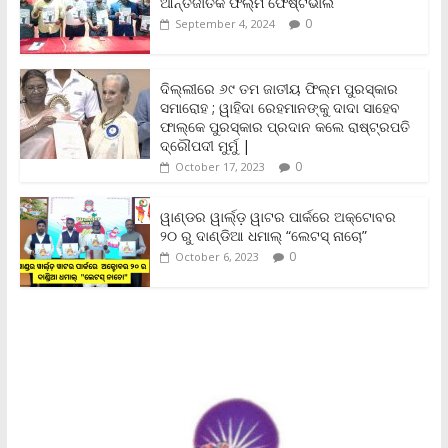
o
e
A
i
F
ଆନ୍ତର୍ଜାତିକ ଫିଲ୍ମ ଫେଷ୍ଟିଭାଲ
o
r
p
n
r
0
September 4, 2024
k
p
k
i
e
n
ଦିଲ୍ଲୀରେ ୬୯ ତମ ଜାତୀୟ ଫିଲ୍ମ ପୁରସ୍କାର
d
ସମାରୋହ ; ୱାହିଦା ରେହମାନଙ୍କୁ ଦାଦା ସାହେବ
l
y
ଫାଲ୍‌କେ ପୁରସ୍କାର ପ୍ରଦାନ କଲେ ରାଷ୍ଟ୍ରପତି
ଦ୍ରୌପଦୀ ମୁର୍ମୁ |
0
October 17, 2023
ୱାଣ୍ଡର ୱାର୍ଲ୍‌ଡ଼ ୱାଟର ପାର୍କରେ ଅକ୍ଟୋବର
୨୦ ରୁ ଦାଣ୍ଡିଆ ଧମାଲ୍ “ଲେଟସ୍ ନାଚୋ”
0
October 6, 2023