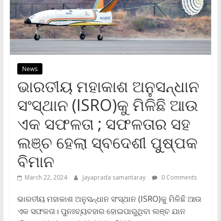
News
ଭାରତୀୟ ମହାକାଶ ଅନୁସନ୍ଧାନ
ସଂସ୍ଥାନ (ISRO)କୁ ମିଳିଛି ଆଉ
ଏକ ସଫଳତା ; ସଫଳତାର ସହ
ଲଞ୍ଚ ହେଲା ସ୍ବଦେଶୀ ପୁୁଷ୍ପକ
ବିମାନ
March 22, 2024
Jayaprada samantaray
0 Comments
ଭାରତୀୟ ମହାକାଶ ଅନୁସନ୍ଧାନ ସଂସ୍ଥାନ (ISRO)କୁ ମିଳିଛି ଆଉ
ଏକ ସଫଳତା। ପୁନଃବ୍ୟବହାର ହୋଇପାରୁଥିବା ଲଞ୍ଚ ଯାନ