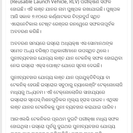
(Reusable Launch Vehicle, RLV) ପରୀକ୍ଷଣ ସଫଳ
ହୋଇଛି। ଏହି ଲଞ୍ଚ ଯାନର ନାମ ପୁଷ୍ପକ ରଖାଯାଇଛି। ପୁଷ୍ପକ
ଆଜି ସକାଳ ୭.୧୦ରେ କର୍ଣ୍ଣାଟକର ଚିତ୍ରଦୁର୍ଗ ସ୍ଥିତ
ଏରୋନେଟିକାଲ ଟେଷ୍ଟ ରେଞ୍ଜର ରନୱେରେ ସଫଳତାପୂର୍ବକ
ଅବତରଣ କରିଛି।
ଅବତରଣ ସମୟରେ ଇସ୍ରୋ ଅଧ୍ୟକ୍ଷ ଏସ ସୋମାନଥଙ୍କ
ସମେତ ଅନ୍ୟ ବରିଷ୍ଠ ଅଧିକାରୀମାନେ ଉପସ୍ଥିତ ଥିଲେ।
ପୁନଃବ୍ୟବହାର ଯୋଗ୍ୟ ଲଞ୍ଚ ଯାନ ଟେକନିକ୍ ସଫଳ ହୋଇଥିବା
ନେଇ ଇସ୍ରୋ ଏକ୍ସ ପୋଷ୍ଟ ଯୋଗେ ସୂଚନା ଦେଇଛି।
ପୁନଃବ୍ୟବହାର ଯୋଗ୍ୟ ଲଞ୍ଚ ଯାନ ପ୍ରଯୁକ୍ତିବିଦ୍ୟା ବା
ଟେକନିକ୍ ହେଉଛି ଇସ୍ରୋର ସବୁଠାରୁ ଚ୍ୟାଲେଞ୍ଜିଂ ଟେକ୍ନୋଲୋଜି
ମଧ୍ୟରୁ ଅନ୍ୟତମ। ଏହି ଟେକ୍ନୋଲୋଜିର ସାହାଯ୍ୟରେ
ଇସ୍ରୋର ସ୍ପେସ୍ ମିଶନଗୁଡ଼ିକର ମୂଲ୍ୟ ହ୍ରାସ ପାଇବ। ଏଥିସହ
ଲଞ୍ଚ ଯାନର ଟେକନିକକୁ ପୁନଃ ବ୍ୟବହାର କରାଯାଇ ପାରିବ।
ଆରଏଲଭି ଟେକନିକର ପ୍ରଥମ ଦୁଇଟି ପରୀକ୍ଷା ମଧ୍ୟ ସଫଳ
ହୋଇଥିଲା। ଇସ୍ରୋ ପୂର୍ବରୁ ଦୁଇଥର ପୁନଃବ୍ୟବହାର ଯୋଗ୍ୟ