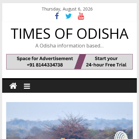
Skip
Thursday, August 6, 2026
to
content
TIMES OF ODISHA
A Odisha information based…