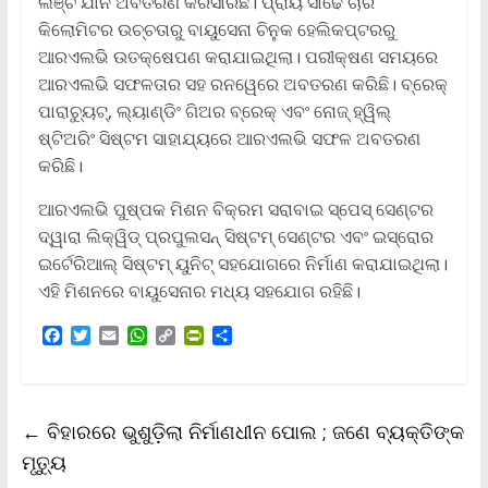
ଲଞ୍ଚ ଯାନ ଅବତରଣ କରିସାରିଛି। ପ୍ରାୟ ସାଢେ ଚାରି
କିଲୋମିଟର ଉଚ୍ଚତାରୁ ବାୟୁସେନା ଚିନୁକ ହେଲିକପ୍ଟରରୁ
ଆରଏଲଭି ଉତକ୍ଷେପଣ କରାଯାଇଥିଲା। ପରୀକ୍ଷଣ ସମୟରେ
ଆରଏଲଭି ସଫଳତାର ସହ ରନୱେରେ ଅବତରଣ କରିଛି। ବ୍ରେକ୍
ପାରାଚ୍ୟୁଟ୍, ଲ୍ୟାଣ୍ଡିଂ ଗିଅର ବ୍ରେକ୍ ଏବଂ ନୋଜ୍ ହ୍ୱିଲ୍
ଷ୍ଟିଅରିଂ ସିଷ୍ଟମ ସାହାଯ୍ୟରେ ଆରଏଲଭି ସଫଳ ଅବତରଣ
କରିଛି।
ଆରଏଲଭି ପୁଷ୍ପକ ମିଶନ ବିକ୍ରମ ସରାବାଇ ସ୍ପେସ୍ ସେଣ୍ଟର
ଦ୍ୱାରା ଲିକ୍ୱିଡ୍ ପ୍ରପୁଲସନ୍ ସିଷ୍ଟମ୍ ସେଣ୍ଟର ଏବଂ ଇସ୍ରୋର
ଇର୍ଟେରିଆଲ୍ ସିଷ୍ଟମ୍ ୟୁନିଟ୍ ସହଯୋଗରେ ନିର୍ମାଣ କରାଯାଇଥିଲା।
ଏହି ମିଶନରେ ବାୟୁସେନାର ମଧ୍ୟ ସହଯୋଗ ରହିଛି।
F
T
E
W
C
P
S
a
w
m
h
o
r
h
c
i
a
a
p
i
a
e
t
i
t
y
n
r
b
t
l
s
L
t
e
←
ବିହାରରେ ଭୁଶୁଡ଼ିଲା ନିର୍ମାଣଧୀନ ପୋଲ ; ଜଣେ ବ୍ୟକ୍ତିଙ୍କ
o
e
A
i
F
o
r
p
n
r
ମୃତ୍ୟୁ
k
p
k
i