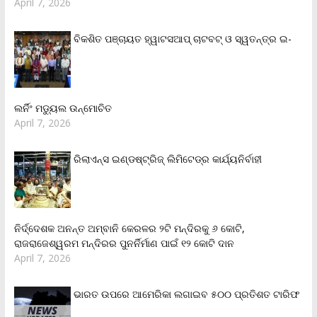
April 7, 2026
ବିକଶିତ ପଞ୍ଚାୟତ ହ୍ୱାଟସଆପ୍ ଚାଟବଟ୍ ଓ ସ୍ୱତନ୍ତ୍ର ଇ-
ଲର୍ନିଂ ମଡ୍ୟୁଲ ଉନ୍ମୋଚିତ
April 7, 2026
ରିଲାଏନ୍‌ସ ଇଣ୍ଡଷ୍ଟ୍ରିଜ୍ ଲିମିଟେଡ୍‌ର କାର୍ଯ୍ୟନିର୍ବାହୀ
ନିର୍ଦ୍ଦେଶକ ଅନନ୍ତ ଅମ୍ବାନି କେରଳର ୨ଟି ମନ୍ଦିରକୁ ୬ କୋଟି,
ରାଜରାଜେଶ୍ୱରମ ମନ୍ଦିରର ପୁନର୍ନିର୍ମାଣ ପାଇଁ ୧୨ କୋଟି ଦାନ
April 7, 2026
ଭାରତ ଉପରେ ଆମେରିକା ଲଗାଇବ ୫୦୦ ପ୍ରତିଶତ ଟାରିଫ