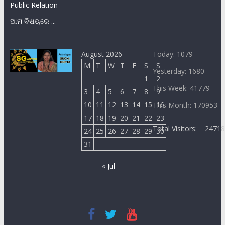
Public Relation
ଆମ ବିଷୟରେ ...
August 2026
Today: 1079
M
T
W
T
F
S
S
Yesterday: 1680
1
2
This Week: 41779
3
4
5
6
7
8
9
10
11
12
13
14
15
16
This Month: 170953
17
18
19
20
21
22
23
Total Visitors:
2471
24
25
26
27
28
29
30
31
« Jul