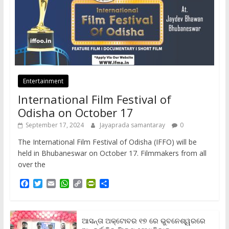
Entertainment
International Film Festival of
Odisha on October 17
September 17, 2024
Jayaprada samantaray
0
The International Film Festival of Odisha (IFFO) will be
held in Bhubaneswar on October 17. Filmmakers from all
over the
F
T
E
W
C
P
S
a
w
m
h
o
r
h
c
i
a
a
p
i
a
e
t
i
t
y
n
r
b
t
l
s
L
t
e
ଆସନ୍ତା ଅକ୍ଟୋବର ୧୭ ରେ ଭୁବନେଶ୍ୱରରେ