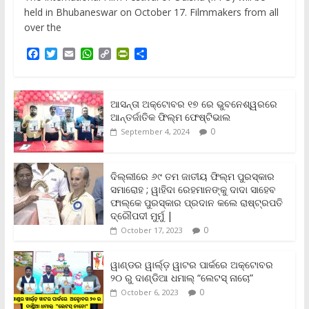
held in Bhubaneswar on October 17. Filmmakers from all
over the
F
T
E
W
C
P
S
a
w
m
h
o
r
h
c
i
a
a
p
i
a
e
t
i
t
y
n
r
b
t
l
s
L
t
e
ଆସନ୍ତା ଅକ୍ଟୋବର ୧୭ ରେ ଭୁବନେଶ୍ୱରରେ
o
e
A
i
F
ଆନ୍ତର୍ଜାତିକ ଫିଲ୍ମ ଫେଷ୍ଟିଭାଲ
o
r
p
n
r
0
September 4, 2024
k
p
k
i
e
n
ଦିଲ୍ଲୀରେ ୬୯ ତମ ଜାତୀୟ ଫିଲ୍ମ ପୁରସ୍କାର
d
ସମାରୋହ ; ୱାହିଦା ରେହମାନଙ୍କୁ ଦାଦା ସାହେବ
l
y
ଫାଲ୍‌କେ ପୁରସ୍କାର ପ୍ରଦାନ କଲେ ରାଷ୍ଟ୍ରପତି
ଦ୍ରୌପଦୀ ମୁର୍ମୁ |
0
October 17, 2023
ୱାଣ୍ଡର ୱାର୍ଲ୍‌ଡ଼ ୱାଟର ପାର୍କରେ ଅକ୍ଟୋବର
୨୦ ରୁ ଦାଣ୍ଡିଆ ଧମାଲ୍ “ଲେଟସ୍ ନାଚୋ”
0
October 6, 2023