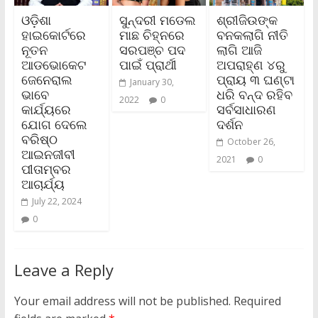
ଓଡ଼ିଶା
ସୁନ୍ଦରୀ ମଡେଲ
ଶ୍ରୀଜିଉଙ୍କ
ହାଇକୋର୍ଟରେ
ମାଛ ଚିହ୍ନରେ
ବନକଲାଗି ନୀତି
ନୂତନ
ସରପଞ୍ଚ ପଦ
ଲାଗି ଆଜି
ଆଡଭୋକେଟ
ପାଇଁ ପ୍ରାର୍ଥୀ
ଅପରାହ୍ଣ ୪ରୁ
ଜେନେରାଲ
ପ୍ରାୟ ୩ ଘଣ୍ଟା
January 30,
ଭାବେ
ଧରି ବନ୍ଦ ରହିବ
2022
0
କାର୍ଯ୍ୟରେ
ସର୍ବସାଧାରଣ
ଯୋଗ ଦେଲେ
ଦର୍ଶନ
ବରିଷ୍ଠ
October 26,
ଆଇନଜୀବୀ
2021
0
ପୀତାମ୍ବର
ଆଚାର୍ଯ୍ୟ
July 22, 2024
0
Leave a Reply
Your email address will not be published.
Required