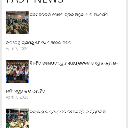
ଗଜପତିଜିଲ୍ଲା ମୋହନା ବ୍ଲକ୍‌ ଅଡ଼ବା ଥାନା ଅନ୍ତର୍ଗତ
କାରିଗେଜୁ ଗ୍ରାମରୁ ୨.୮ ଟନ୍ ଗଞ୍ଜେଇ ଜବତ
April 7, 2026
ବିକଶିତ ପଞ୍ଚାୟତ ହ୍ୱାଟସଆପ୍ ଚାଟବଟ୍ ଓ ସ୍ୱତନ୍ତ୍ର ଇ-
ଲର୍ନିଂ ମଡ୍ୟୁଲ ଉନ୍ମୋଚିତ
April 7, 2026
ରିଲାଏନ୍‌ସ ଇଣ୍ଡଷ୍ଟ୍ରିଜ୍ ଲିମିଟେଡ୍‌ର କାର୍ଯ୍ୟନିର୍ବାହୀ