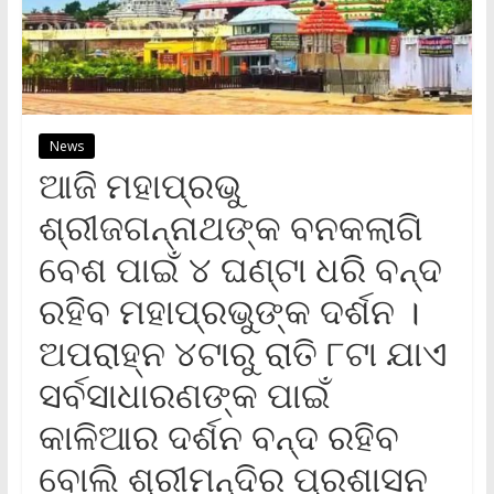
News
ଆଜି ମହାପ୍ରଭୁ
ଶ୍ରୀଜଗନ୍ନାଥଙ୍କ ବନକଲାଗି
ବେଶ ପାଇଁ ୪ ଘଣ୍ଟା ଧରି ବନ୍ଦ
ରହିବ ମହାପ୍ରଭୁଙ୍କ ଦର୍ଶନ ।
ଅପରାହ୍ନ ୪ଟାରୁ ରାତି ୮ଟା ଯାଏ
ସର୍ବସାଧାରଣଙ୍କ ପାଇଁ
କାଳିଆର ଦର୍ଶନ ବନ୍ଦ ରହିବ
ବୋଲି ଶ୍ରୀମନ୍ଦିର ପ୍ରଶାସନ