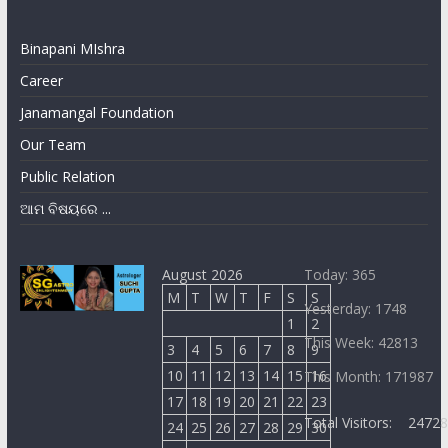
Binapani MIshra
Career
Janamangal Foundation
Our Team
Public Relation
ଆମ ବିଷୟରେ ...
August 2026
Today: 365
M
T
W
T
F
S
S
Yesterday: 1748
1
2
This Week: 42813
3
4
5
6
7
8
9
10
11
12
13
14
15
16
This Month: 171987
17
18
19
20
21
22
23
Total Visitors:
2472
24
25
26
27
28
29
30