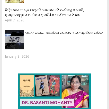
ନିର୍ଦ୍ଦେଶକ ଅନନ୍ତ ଅମ୍ବାନି କେରଳର ୨ଟି ମନ୍ଦିରକୁ ୬ କୋଟି,
ରାଜରାଜେଶ୍ୱରମ ମନ୍ଦିରର ପୁନର୍ନିର୍ମାଣ ପାଇଁ ୧୨ କୋଟି ଦାନ
April 7, 2026
ଭାରତ ଉପରେ ଆମେରିକା ଲଗାଇବ ୫୦୦ ପ୍ରତିଶତ ଟାରିଫ
January 8, 2026