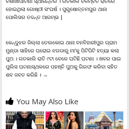
ବିଶାଖାପାଟଣା ସ୍ଥାନାନ୍ତର । ଗତକାଲି ବିଳମ୍ବିତ ରାତିରେ
d
l
ହୋଇଥିଲା ଗୋଷ୍ଠୀ ସଂଘର୍ଷ । ପୁରୁଷୋତ୍ତମପୁର ଥାନା
y
ପୋଲିସର ତଦନ୍ତ ଆରମ୍ଭ |
କେନ୍ଦୁଝର ଜିଲ୍ଲା ତେଲକୋଇ ଥାନା ବନବିହାରୀପୁର ଗ୍ରାମ
ମୁଣ୍ଡା ସାହିରେ ଘରୋଇ ଝଗଡାରୁ ମା’କୁ ପିଟିପିଟି ହତ୍ୟା କଲା
ପୁଅ । ଗତକାଲି ରାତି ୯ଟା ବେଳେ ଘଟିଛି ଘଟଣା । ଖବର ପାଇ
ପୁଲିସ ଘଟଣାସ୍ଥଳରେ ପହଞ୍ଚି ପୁଅକୁ ଗିରଫ କରିବା ସହିତ
ଶବ ଜବତ କରିଛି ।
→
You May Also Like