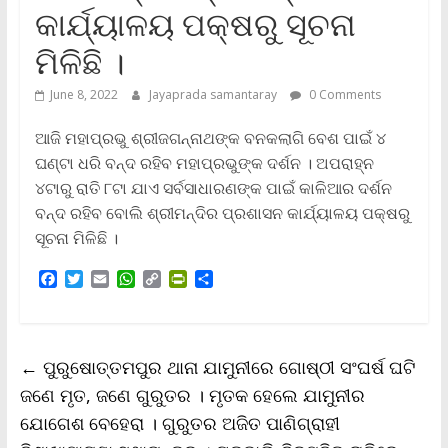
କାର୍ଯ୍ୟାଳୟ ପକ୍ଷରୁ ସୂଚନା
ମିଳିଛି ।
June 8, 2022
Jayaprada samantaray
0 Comments
ଆଜି ମହାପ୍ରଭୁ ଶ୍ରୀଜଗନ୍ନାଥଙ୍କ ବନକଲାଗି ବେଶ ପାଇଁ ୪
ଘଣ୍ଟା ଧରି ବନ୍ଦ ରହିବ ମହାପ୍ରଭୁଙ୍କ ଦର୍ଶନ । ଅପରାହ୍ନ
୪ଟାରୁ ରାତି ୮ଟା ଯାଏ ସର୍ବସାଧାରଣଙ୍କ ପାଇଁ କାଳିଆର ଦର୍ଶନ
ବନ୍ଦ ରହିବ ବୋଲି ଶ୍ରୀମନ୍ଦିର ପ୍ରଶାସନ କାର୍ଯ୍ୟାଳୟ ପକ୍ଷରୁ
ସୂଚନା ମିଳିଛି ।
F
T
E
W
C
P
S
a
w
m
h
o
r
h
c
i
a
a
p
i
a
e
t
i
t
y
n
r
b
t
l
s
L
t
e
←
ପୁରୁଷୋତ୍ତମପୁର ଥାନା ଯାମୁନୀରେ ଗୋଷ୍ଠୀ ସଂଘର୍ଷ ଘଟି
o
e
A
i
F
o
r
p
n
r
ଜଣେ ମୃତ, ଜଣେ ଗୁରୁତର । ମୃତକ ହେଲେ ଯାମୁନୀର
k
p
k
i
ଯୋଗେଶ ବେହେରା । ଗୁରୁତର ଅଜିତ ପାଣିଗ୍ରାହୀ
e
n