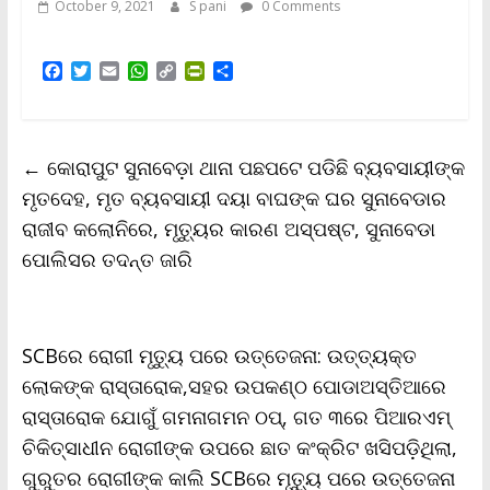
October 9, 2021
S pani
0 Comments
F
T
E
W
C
P
S
a
w
m
h
o
r
h
c
i
a
a
p
i
a
e
t
i
t
y
n
r
b
t
l
s
L
t
e
←
କୋରାପୁଟ ସୁନାବେଡ଼ା ଥାନା ପଛପଟେ ପଡିଛି ବ୍ୟବସାୟୀଙ୍କ
o
e
A
i
F
o
r
p
n
r
ମୃତଦେହ, ମୃତ ବ୍ୟବସାୟୀ ଦୟା ବାଘଙ୍କ ଘର ସୁନାବେଡାର
k
p
k
i
ରାଜୀବ କଲୋନିରେ, ମୃତ୍ୟୁର କାରଣ ଅସ୍ପଷ୍ଟ, ସୁନାବେଡା
e
n
ପୋଲିସର ତଦନ୍ତ ଜାରି
d
l
y
SCBରେ ରୋଗୀ ମୃତ୍ୟୁ ପରେ ଉତ୍ତେଜନା: ଉତ୍ତ୍ୟକ୍ତ
ଲୋକଙ୍କ ରାସ୍ତାରୋକ,ସହର ଉପକଣ୍ଠ ପୋଡାଅସ୍ତିଆରେ
ରାସ୍ତାରୋକ ଯୋଗୁଁ ଗମନାଗମନ ଠପ୍, ଗତ ୩ରେ ପିଆରଏମ୍‌
ଚିକିତ୍ସାଧୀନ ରୋଗୀଙ୍କ ଉପରେ ଛାତ କଂକ୍ରିଟ ଖସିପଡ଼ିଥିଲା,
ଗୁରୁତର ରୋଗୀଙ୍କ କାଲି SCBରେ ମୃତ୍ୟୁ ପରେ ଉତ୍ତେଜନା