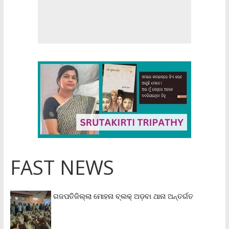
FAST NEWS
ଗଜପତିଜିଲ୍ଲା ମୋହନା ବ୍ଲକ୍‌ ଅଡ଼ବା ଥାନା ଅନ୍ତର୍ଗତ