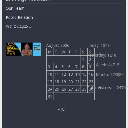
Our Team
Public Relation
ଆମ ବିଷୟରେ ...
August 2026
Today: 1049
M
T
W
T
F
S
S
Yesterday: 1218
1
2
This Week: 44715
3
4
5
6
7
8
9
10
11
12
13
14
15
16
This Month: 173889
17
18
19
20
21
22
23
Total Visitors:
2474
24
25
26
27
28
29
30
31
« Jul