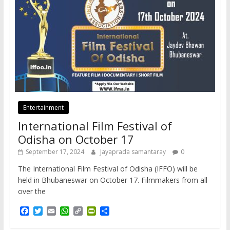
Entertainment
International Film Festival of
Odisha on October 17
September 17, 2024
Jayaprada samantaray
0
The International Film Festival of Odisha (IFFO) will be
held in Bhubaneswar on October 17. Filmmakers from all
over the
F
T
E
W
C
P
S
a
w
m
h
o
r
h
c
i
a
a
p
i
a