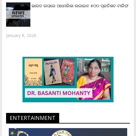
ଭାରତ ଉପରେ ଆମେରିକା ଲଗାଇବ ୫୦୦ ପ୍ରତିଶତ ଟାରିଫ
January 8, 2026
ENTERTAINMENT