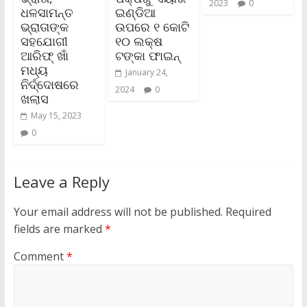
2023
0
ଧଳସାମନ୍ତ
ଇଣ୍ଡିଆ
ଭ୍ରାତାଙ୍କ
ଉପରେ ୧ କୋଟି
ସହଯୋଗୀ
୧୦ ଲକ୍ଷ
ଆରିଫ୍ ଖାଁ
ଟଙ୍କା ଫାଇନ୍‌
ମଧ୍ୟ
January 24,
ନିର୍ଦ୍ଦୋଷରେ
2024
0
ଖଲାସ
May 15, 2023
0
Leave a Reply
Your email address will not be published.
Required
fields are marked
*
Comment
*