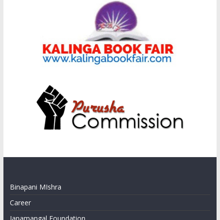
Binapani MIshra
Career
Janamangal Foundation