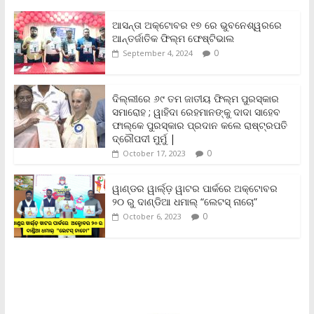
e
t
i
t
y
n
r
b
t
l
s
L
t
e
ଆସନ୍ତା ଅକ୍ଟୋବର ୧୭ ରେ ଭୁବନେଶ୍ୱରରେ
o
e
A
i
F
ଆନ୍ତର୍ଜାତିକ ଫିଲ୍ମ ଫେଷ୍ଟିଭାଲ
o
r
p
n
r
0
September 4, 2024
k
p
k
i
e
n
ଦିଲ୍ଲୀରେ ୬୯ ତମ ଜାତୀୟ ଫିଲ୍ମ ପୁରସ୍କାର
d
ସମାରୋହ ; ୱାହିଦା ରେହମାନଙ୍କୁ ଦାଦା ସାହେବ
l
y
ଫାଲ୍‌କେ ପୁରସ୍କାର ପ୍ରଦାନ କଲେ ରାଷ୍ଟ୍ରପତି
ଦ୍ରୌପଦୀ ମୁର୍ମୁ |
0
October 17, 2023
ୱାଣ୍ଡର ୱାର୍ଲ୍‌ଡ଼ ୱାଟର ପାର୍କରେ ଅକ୍ଟୋବର
୨୦ ରୁ ଦାଣ୍ଡିଆ ଧମାଲ୍ “ଲେଟସ୍ ନାଚୋ”
0
October 6, 2023