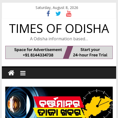
Skip
Saturday, August 8, 2026
to
content
TIMES OF ODISHA
A Odisha information based…