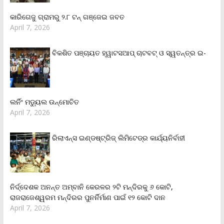
କାରିଗେଜୁ ଗ୍ରାମରୁ ୨.୮ ଟନ୍ ଗଞ୍ଜେଇ ଜବତ
April 7, 2026
ବିକଶିତ ପଞ୍ଚାୟତ ହ୍ୱାଟସଆପ୍ ଚାଟବଟ୍ ଓ ସ୍ୱତନ୍ତ୍ର ଇ-
ଲର୍ନିଂ ମଡ୍ୟୁଲ ଉନ୍ମୋଚିତ
April 7, 2026
ରିଲାଏନ୍‌ସ ଇଣ୍ଡଷ୍ଟ୍ରିଜ୍ ଲିମିଟେଡ୍‌ର କାର୍ଯ୍ୟନିର୍ବାହୀ
ନିର୍ଦ୍ଦେଶକ ଅନନ୍ତ ଅମ୍ବାନି କେରଳର ୨ଟି ମନ୍ଦିରକୁ ୬ କୋଟି,
ରାଜରାଜେଶ୍ୱରମ ମନ୍ଦିରର ପୁନର୍ନିର୍ମାଣ ପାଇଁ ୧୨ କୋଟି ଦାନ
April 7, 2026