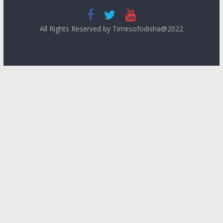
All Rights Reserved by Timesofodisha@2022