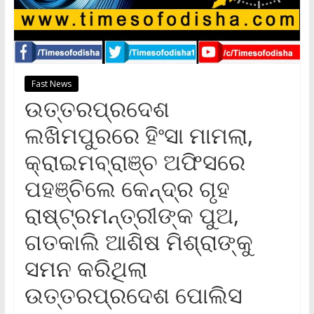
Fast News
ଉତ୍ତରପ୍ରଦେଶ
ଲଖିମପୁରରେ ହିଂସା ମାମଲା,
କ୍ରାଇମବ୍ରାଞ୍ଚ ଅଫିସରେ
ପହଞ୍ଚିଲେ କେନ୍ଦ୍ର ଗୃହ
ରାଷ୍ଟ୍ରମନ୍ତ୍ରୀଙ୍କ ପୁଅ,
ଗତକାଲି ଆଶିଷ ମିଶ୍ରାଙ୍କୁ
ସମନ କରିଥିଲା
ଉତ୍ତରପ୍ରଦେଶ ପୋଲିସ