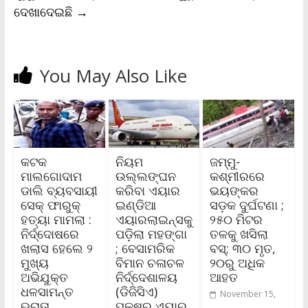
ଦେଖାଦେଇଛି
→
You May Also Like
କଟକ
ନିୟମ
ଜମ୍ମୁ-
ମାଲଗୋଦାମ
ଉଲ୍ଲଙ୍ଘନ
କଶ୍ମୀରରେ
ଡାଲି ବ୍ୟବସାୟୀ
କରିବା ଏୟାର
ଭୟଙ୍କର
ସେକ୍ ଫାରୁକ୍
ଇଣ୍ଡିଆ
ସଡ଼କ ଦୁର୍ଘଟଣା ;
ହତ୍ୟା ମାମଲା :
ଏୟାରଲାଇନ୍ସକୁ
୨୫୦ ମିଟର
ନିର୍ଦ୍ଦୋଷରେ
ପଡ଼ିଲା ମହଙ୍ଗା
ତଳକୁ ଖସିଲା
ଖଲାସ ହେଲେ ୨
; ବେସାମରିକ
ବସ୍‌; ୩୦ ମୃତ,
ମୁଖ୍ୟ
ବିମାନ ଚଳାଚଳ
୨୦ରୁ ଅଧିକ
ଅଭିଯୁକ୍ତ
ନିର୍ଦ୍ଦେଶାଳୟ
ଆହତ
ଧଳସାମନ୍ତ
(ଡିଜିସିଏ)
November 15,
ଭ୍ରାତା,
ପକ୍ଷରୁ ଏୟାର