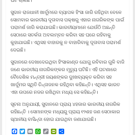
ସୁଦାନ ରାଜଧାନୀ ଖାର୍ତୁମରେ ବ୍ୟାପକ ହିଂସା ଜାରି ରହିଥିବା ବେଳେ
ସୋମବାର ଭାରତୀୟ ଦୂତାବାସ ପକ୍ଷରୁ ଏହାର ନାଗରିକଙ୍କ ପାଇଁ
ପରାମର୍ଶ ଜାରି କରାଯାଇଛି। ଭାରତୀୟମାନେ ଯେଉଁଠି ଅଛନ୍ତି
ସେଠାରେ ସତର୍କତା ଅବଲମ୍ବନ କରିବା ସହ ଘରେ ରହିବାକୁ
କୁହାଯାଇଛି। ଏଥିସହ ବାହାରକୁ ନ ବାହାରିବାକୁ ଦୂତାବାସ ପରାମର୍ଶ
ଦେଇଛି।
ସୁଦାନରେ ଦେଖାଦେଇଥିବା ହିଂସାକାଣ୍ଡ ଯୋଗୁ ରବିବାର ଗୁଳି ବାଜି
ଜଣେ ଭାରତୀୟ ନାଗରିକଙ୍କର ମୃତ୍ୟୁ ଘଟିଛି। ଏହି ଘଟଣାରେ
ବୈଦେଶିକ ମନ୍ତ୍ରୀ ଜୟଶଙ୍କର ଦୁଃଖବ୍ୟକ୍ତ କରିବା ସହ
ଖାର୍ତୁମର ସ୍ଥିତି ଚିନ୍ତାଜନକ ରହିଥିବା କହିଛନ୍ତି। ଏଥିସହ ଭାରତ
ଏହା ଉପରେ ନଜର ରଖିଥିବା ମଧ୍ୟ ସେ କହିଛନ୍ତି।
ସୂଚନା ଅନୁଯାୟୀ, ସୁଦାନରେ ପ୍ରାୟ ୪ହଜାର ଭାରତୀୟ ନାଗରିକ
ରହିଛନ୍ତି । ସେମାନଙ୍କ ମଧ୍ୟରୁ ପ୍ରାୟ ୧୨ଶହ ଜଣ ସେଠାକାର
ସ୍ଥାନୀୟ ବାସିନ୍ଦା ହୋଇ ଯାଇଥିବା ଜଣାଯାଇଛି।
F
T
E
W
C
P
S