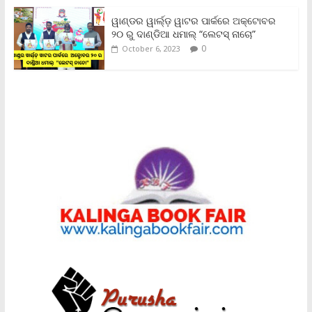
ୱାଣ୍ଡର ୱାର୍ଲ୍‌ଡ଼ ୱାଟର ପାର୍କରେ ଅକ୍ଟୋବର
୨୦ ରୁ ଦାଣ୍ଡିଆ ଧମାଲ୍ “ଲେଟସ୍ ନାଚୋ”
0
October 6, 2023