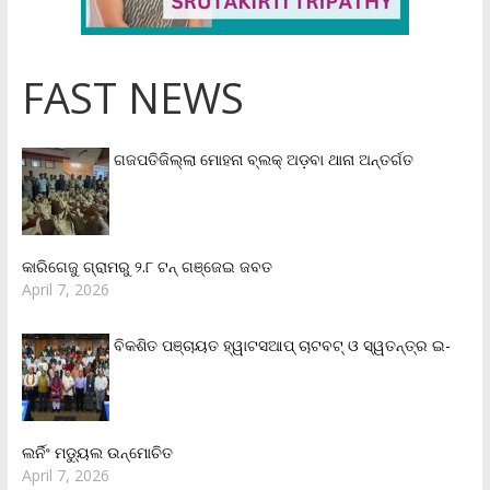
FAST NEWS
ଗଜପତିଜିଲ୍ଲା ମୋହନା ବ୍ଲକ୍‌ ଅଡ଼ବା ଥାନା ଅନ୍ତର୍ଗତ
କାରିଗେଜୁ ଗ୍ରାମରୁ ୨.୮ ଟନ୍ ଗଞ୍ଜେଇ ଜବତ
April 7, 2026
ବିକଶିତ ପଞ୍ଚାୟତ ହ୍ୱାଟସଆପ୍ ଚାଟବଟ୍ ଓ ସ୍ୱତନ୍ତ୍ର ଇ-
ଲର୍ନିଂ ମଡ୍ୟୁଲ ଉନ୍ମୋଚିତ
April 7, 2026