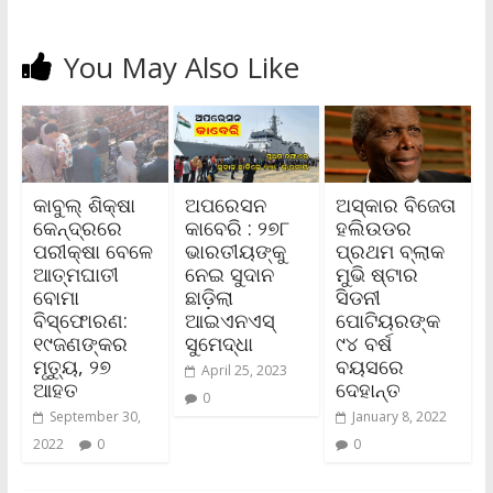
You May Also Like
କାବୁଲ୍‌ ଶିକ୍ଷା
ଅପରେସନ
ଅସ୍କାର ବିଜେତା
କେନ୍ଦ୍ରରେ
କାବେରି : ୨୭୮
ହଲିଉଡର
ପରୀକ୍ଷା ବେଳେ
ଭାରତୀୟଙ୍କୁ
ପ୍ରଥମ ବ୍ଲାକ
ଆତ୍ମଘାତୀ
ନେଇ ସୁଦାନ
ମୁଭି ଷ୍ଟାର
ବୋମା
ଛାଡ଼ିଲା
ସିଡନୀ
ବିସ୍ଫୋରଣ:
ଆଇଏନଏସ୍‌
ପୋଟିୟରଙ୍କ
୧୯ଜଣଙ୍କର
ସୁମେଦ୍ଧା
୯୪ ବର୍ଷ
ମୃତ୍ୟୁ, ୨୭
ବୟସରେ
April 25, 2023
ଆହତ
ଦେହାନ୍ତ
0
September 30,
January 8, 2022
2022
0
0