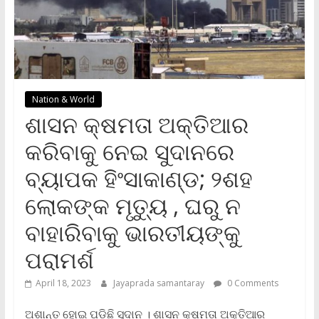
Nation & World
ଶାସନ କ୍ଷମତା ଅକ୍ତିଆର
କରିବାକୁ ନେଇ ସୁଦାନରେ
ବ୍ୟାପକ ହିଂସାକାଣ୍ଡ; ୨ଶହ
ଲୋକଙ୍କ ମୃତ୍ୟୁ , ଘରୁ ନ
ବାହାରିବାକୁ ଭାରତୀୟଙ୍କୁ
ପରାମର୍ଶ
April 18, 2023
Jayaprada samantaray
0 Comments
ଅଶାନ୍ତ ହୋଇ ପଡ଼ିଛି ସୁଦାନ । ଶାସନ କ୍ଷମତା ଅକ୍ତିଆର