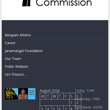
Binapani MIshra
Career
Janamangal Foundation
Our Team
Public Relation
ଆମ ବିଷୟରେ ...
August 2026
Today: 1349
M
T
W
T
F
S
S
Yesterday: 1680
1
2
This Week: 42050
3
4
5
6
7
8
9