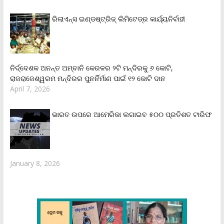
ରିଲାଏନ୍‌ସ ଇଣ୍ଡଷ୍ଟ୍ରିଜ୍ ଲିମିଟେଡ୍‌ର କାର୍ଯ୍ୟନିର୍ବାହୀ
ନିର୍ଦ୍ଦେଶକ ଅନନ୍ତ ଅମ୍ବାନି କେରଳର ୨ଟି ମନ୍ଦିରକୁ ୬ କୋଟି,
ରାଜରାଜେଶ୍ୱରମ ମନ୍ଦିରର ପୁନର୍ନିର୍ମାଣ ପାଇଁ ୧୨ କୋଟି ଦାନ
April 7, 2026
ଭାରତ ଉପରେ ଆମେରିକା ଲଗାଇବ ୫୦୦ ପ୍ରତିଶତ ଟାରିଫ
January 8, 2026