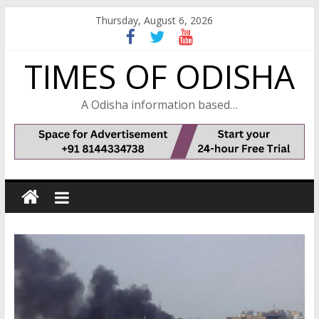
Skip
Thursday, August 6, 2026
to
content
TIMES OF ODISHA
A Odisha information based…