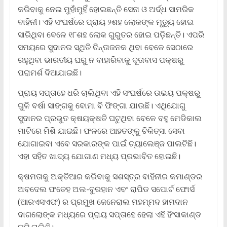
କରିବାକୁ ନେଇ ମୁହାଁମୁହିଁ ହୋଇଛନ୍ତି ସେନା ଓ ଅର୍ଦ୍ଧ ସାମରିକ
ବାହିନୀ। ଏହି ସଂଘର୍ଷରେ ପ୍ରାୟ ୨ଶହ ଲୋକଙ୍କ ମୃତ୍ୟୁ ହୋଇ
ସାରିଥିବା ବେଳେ ୧୮ଶହ ଲୋକ ଗୁରୁତର ହୋଇ ପଡ଼ିଛନ୍ତି। ଏପରି
ସମୟରେ ସୁଦାନର ସ୍ଥିତି ଚିନ୍ତାଜନକ ଥିବା ବେଳେ ସେଠାରେ
ରହୁଥିବା ଭାରତୀୟ ଘରୁ ନ ବାହାରିବାକୁ ଦୂତାବାସ ପକ୍ଷରୁ
ପରାମର୍ଶ ଦିଆଯାଇଛି।
ପ୍ରାୟ ସପ୍ତାହେ ଧରି ଚାଲିଥିବା ଏହି ସଂଘର୍ଷରେ ଉଭୟ ପକ୍ଷରୁ
ଗୁଳି ବର୍ଷା ସାଙ୍ଗକୁ ବୋମା ବି ଫିଙ୍ଗା ଯାଉଛି। ଏଥିଯୋଗୁ
ସୁଦାନର ପ୍ରଭୁତ କ୍ଷୟକ୍ଷତି ଘଟୁଥିବା ବେଳେ ବହୁ ମେଡିକାଲ
ମାଟିରେ ମିଶି ଯାଇଛି। ଫଳରେ ଆହତଙ୍କୁ ଚିକିତ୍ସା ସେବା
ଯୋଗାଇବା ଏବେ ସରକାରଙ୍କ ପାଇଁ ଚ୍ୟାଲେଞ୍ଜ ପାଲଟିଛି।
ଏହା ସହିତ ଖାଦ୍ୟ ଯୋଗାଣ ମଧ୍ୟ ପ୍ରଭାବିତ ହୋଇଛି।
କ୍ଷମତାକୁ ଅକ୍ତିଆର କରିବାକୁ ସଶସ୍ତ୍ର ବାହିନୀର କମାଣ୍ଡର
ଅବଦେଲ ଫତେହ ଅଲ-ବୁରହାନ ଏବଂ ରାପିଡ ସପୋର୍ଟ ଫୋର୍ସ
(ଆରଏସଏଫ) ର ପ୍ରମୁଖ ଜେନେରାଲ ମହମ୍ମଦ ହାମଦାନ
ଦାଗଲୋଙ୍କ ମଧ୍ୟରେ ପ୍ରାୟ ସପ୍ତାହେ ହେଲା ଏହି ହିଂସାକାଣ୍ଡ
ଘଟି ଚାଲିଛି।