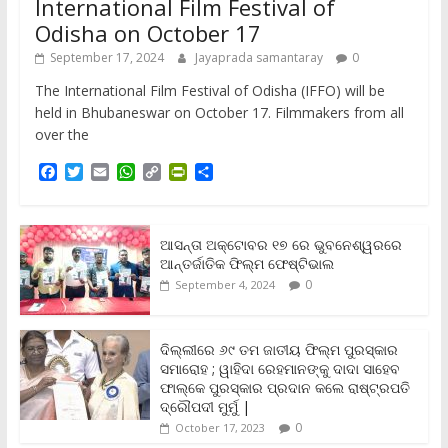
International Film Festival of
Odisha on October 17
September 17, 2024
Jayaprada samantaray
0
The International Film Festival of Odisha (IFFO) will be
held in Bhubaneswar on October 17. Filmmakers from all
over the
F
T
E
W
C
P
S
a
w
m
h
o
r
h
c
i
a
a
p
i
a
e
t
i
t
y
n
r
b
t
l
s
L
t
e
ଆସନ୍ତା ଅକ୍ଟୋବର ୧୭ ରେ ଭୁବନେଶ୍ୱରରେ
o
e
A
i
F
ଆନ୍ତର୍ଜାତିକ ଫିଲ୍ମ ଫେଷ୍ଟିଭାଲ
o
r
p
n
r
0
September 4, 2024
k
p
k
i
e
n
ଦିଲ୍ଲୀରେ ୬୯ ତମ ଜାତୀୟ ଫିଲ୍ମ ପୁରସ୍କାର
d
ସମାରୋହ ; ୱାହିଦା ରେହମାନଙ୍କୁ ଦାଦା ସାହେବ
l
y
ଫାଲ୍‌କେ ପୁରସ୍କାର ପ୍ରଦାନ କଲେ ରାଷ୍ଟ୍ରପତି
ଦ୍ରୌପଦୀ ମୁର୍ମୁ |
0
October 17, 2023