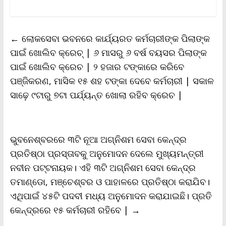
a
w
m
h
o
r
h
c
i
a
a
p
i
a
e
t
i
t
y
n
r
b
t
l
s
L
t
e
←
ଲୋକସେବା ଭବନରେ କାର୍ଯ୍ୟରତ କର୍ମଚାରୀଙ୍କ ପିଲାଙ୍କ
o
e
A
i
F
o
r
p
n
r
ପାଇଁ ଖୋଲିବ କ୍ରେଚ୍ | ୬ ମାସରୁ ୬ ବର୍ଷ ବୟସର ପିଲାଙ୍କ
k
p
k
i
ପାଇଁ ଖୋଲିବ କ୍ରେଚ | ୨ ହଜାର ଟଙ୍କାରେ କରିବେ
e
n
ପଞ୍ଜିକରଣ, ମାସିକ ୧୫ ଶହ ଟଙ୍କା ଦେବେ କର୍ମଚାରୀ | ସକାଳ
d
l
ସାଢ଼େ ୯ଟାରୁ ୭ଟା ପର୍ଯ୍ୟନ୍ତ ଖୋଲା ରହିବ କ୍ରେଚ |
y
ଭୁବନେଶ୍ବରରେ ୩ଟି ନୂଆ ଅଗ୍ନିଶମ ସେବା କେନ୍ଦ୍ର
ପ୍ରତିଷ୍ଠା ପ୍ରସ୍ତାବକୁ ଅନୁମୋଦନ ଦେଲେ ମୁଖ୍ୟମନ୍ତ୍ରୀ
ନବୀନ ପଟ୍ଟନାୟକ। ଏହି ୩ଟି ଅଗ୍ନିଶମ ସେବା କେନ୍ଦ୍ର
ତମାଣ୍ଡୋ, ମଞ୍ଚେଶ୍ବର ଓ ପାହାଳରେ ପ୍ରତିଷ୍ଠା କରାଯିବ।
ଏଥିପାଇଁ ୪୫ଟି ପଦବୀ ମଧ୍ୟ ଅନୁମୋଦନ କରାଯାଇଛି। ପ୍ରତି
କେନ୍ଦ୍ରରେ ୧୫ କର୍ମଚାରୀ ରହିବେ |
→