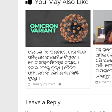
You May Also Like
ମହାରାଷ୍ଟ
ଦେଶରେ ୨୪ ଘଣ୍ଟାରେ ଆଉ ୩୨୬
ଅନିଲ ଦେ
ଓମିକ୍ରନ ସଂକ୍ରମିତ ଚିହ୍ନଟ ।
ଧରି ପଚ
ମୋଟ ସଂକ୍ରମିତଙ୍କ ସଂଖ୍ୟା ୯
ଇଡି, ବେ
ହଜାର ୨୮୭କୁ ବୃଦ୍ଧି |ଦୈନିକ
ମାମଲାରେ
ଓମିକ୍ରନ ସଂକ୍ରମଣ ୩.୬୩%
ଦେଶମୁଖ
ବୃଦ୍ଧି ।
Novembe
January 20, 2022
0
Leave a Reply