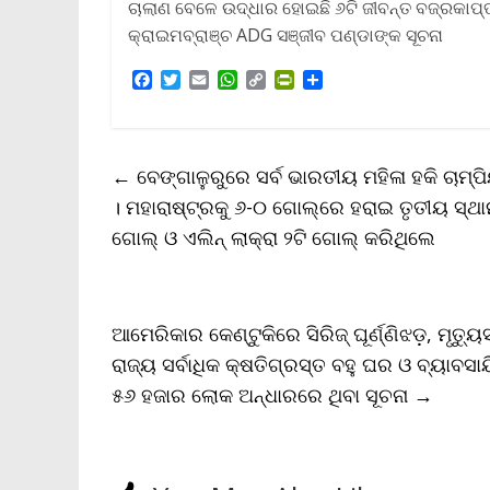
ଚାଲାଣ ବେଳେ ଉଦ୍ଧାର ହୋଇଛି ୬ଟି ଜୀବନ୍ତ ବଜ୍ରକାପ୍ତା
କ୍ରାଇମବ୍ରାଞ୍ଚ ADG ସଞ୍ଜୀବ ପଣ୍ଡାଙ୍କ ସୂଚନା
F
T
E
W
C
P
S
a
w
m
h
o
r
h
c
i
a
a
p
i
a
e
t
i
t
y
n
r
b
t
l
s
L
t
e
←
ବେଙ୍ଗାଳୁରୁରେ ସର୍ବ ଭାରତୀୟ ମହିଳା ହକି ଚାମ୍ପିୟ
o
e
A
i
F
o
r
p
n
r
। ମହାରାଷ୍ଟ୍ରକୁ ୬-୦ ଗୋଲ୍‌ରେ ହରାଇ ତୃତୀୟ ସ୍ଥାନ 
k
p
k
i
ଗୋଲ୍ ଓ ଏଲିନ୍ ଲାକ୍ରା ୨ଟି ଗୋଲ୍ କରିଥିଲେ
e
n
d
l
y
ଆମେରିକାର କେଣ୍ଟୁକିରେ ସିରିଜ୍‌ ଘୂର୍ଣ୍ଣିଝଡ଼, ମୃତ୍ୟ
ରାଜ୍ୟ ସର୍ବାଧିକ କ୍ଷତିଗ୍ରସ୍ତ ବହୁ ଘର ଓ ବ୍ୟାବସାୟି
୫୬ ହଜାର ଲୋକ ଅନ୍ଧାରରେ ଥିବା ସୂଚନା
→