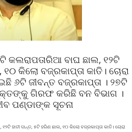
ି କଲରାପତାରିଆ ବାଘ ଛାଲ, ୧୨ଟି
ଲ, ୧୦ କିଲୋ ବଜ୍ରକାପ୍ତା କାତି। ଚୋରା
ି ୬ଟି ଜୀବନ୍ତ ବଜ୍ରକାପ୍ତା । ୨୭ଟି
ୁକ୍ତଙ୍କୁ ଗିରଫ କରିଛି ବନ ବିଭାଗ ।
ୀବ ପଣ୍ଡାଙ୍କ ସୂଚନା
ଟି ହାତୀ ଦାନ୍ତ, ୫ଟି ହରିଣ ଛାଲ, ୧୦ କିଲୋ ବଜ୍ରକାପ୍ତା କାତି। ଚୋରା