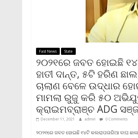
Fast News
State
୨୦୨୧ରେ ଜବତ ହୋଇଛି ୧୪ଟ
ହାତୀ ଦାନ୍ତ, ୫ଟି ହରିଣ ଛା
ଚାଲାଣ ବେଳେ ଉଦ୍ଧାର ହୋଇଛ
ମାମଲା ରୁଜୁ କରି ୫୦ ଅଭିଯ
କ୍ରାଇମବ୍ରାଞ୍ଚ ADG ସଞ୍ଜ
December 11, 2021
admin
0 Comments
୨୦୨୧ରେ ଜବତ ହୋଇଛି ୧୪ଟି କଲରାପତାରିଆ ବାଘ ଛାଲ, ୧୨