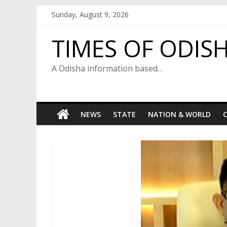
Skip
Sunday, August 9, 2026
to
content
TIMES OF ODIS
A Odisha information based…
NEWS
STATE
NATION & WORLD
C