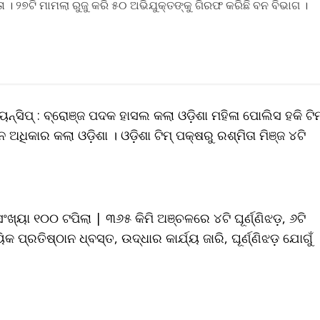
 । ୨୭ଟି ମାମଲା ରୁଜୁ କରି ୫୦ ଅଭିଯୁକ୍ତଙ୍କୁ ଗିରଫ କରିଛି ବନ ବିଭାଗ ।
ନ୍‌ସିପ୍‌ : ବ୍ରୋଞ୍ଜ ପଦକ ହାସଲ କଲା ଓଡ଼ିଶା ମହିଳା ପୋଲିସ ହକି ଟିମ୍
ଅଧିକାର କଲା ଓଡ଼ିଶା । ଓଡ଼ିଶା ଟିମ୍ ପକ୍ଷରୁ ରଶ୍ମିତା ମିଞ୍ଜ ୪ଟି
ୁସଂଖ୍ୟା ୧୦୦ ଟପିଲା | ୩୬୫ କିମି ଅଞ୍ଚଳରେ ୪ଟି ଘୂର୍ଣ୍ଣିଝଡ଼, ୬ଟି
କ ପ୍ରତିଷ୍ଠାନ ଧ୍ବସ୍ତ, ଉଦ୍ଧାର କାର୍ଯ୍ୟ ଜାରି, ଘୂର୍ଣ୍ଣିଝଡ଼ ଯୋଗୁଁ