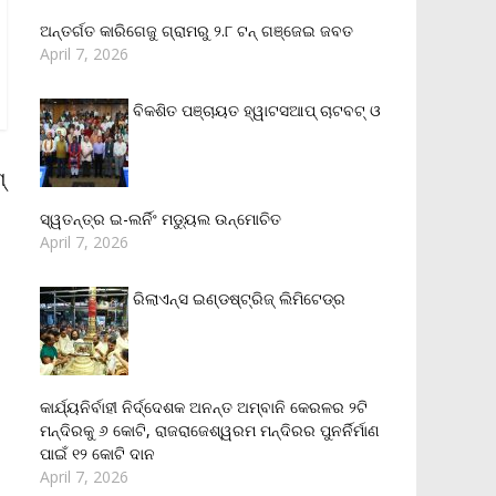
ଅନ୍ତର୍ଗତ କାରିଗେଜୁ ଗ୍ରାମରୁ ୨.୮ ଟନ୍ ଗଞ୍ଜେଇ ଜବତ
April 7, 2026
ବିକଶିତ ପଞ୍ଚାୟତ ହ୍ୱାଟସଆପ୍ ଚାଟବଟ୍ ଓ
‌
ସ୍ୱତନ୍ତ୍ର ଇ-ଲର୍ନିଂ ମଡ୍ୟୁଲ ଉନ୍ମୋଚିତ
April 7, 2026
ରିଲାଏନ୍‌ସ ଇଣ୍ଡଷ୍ଟ୍ରିଜ୍ ଲିମିଟେଡ୍‌ର
କାର୍ଯ୍ୟନିର୍ବାହୀ ନିର୍ଦ୍ଦେଶକ ଅନନ୍ତ ଅମ୍ବାନି କେରଳର ୨ଟି
ମନ୍ଦିରକୁ ୬ କୋଟି, ରାଜରାଜେଶ୍ୱରମ ମନ୍ଦିରର ପୁନର୍ନିର୍ମାଣ
ପାଇଁ ୧୨ କୋଟି ଦାନ
April 7, 2026