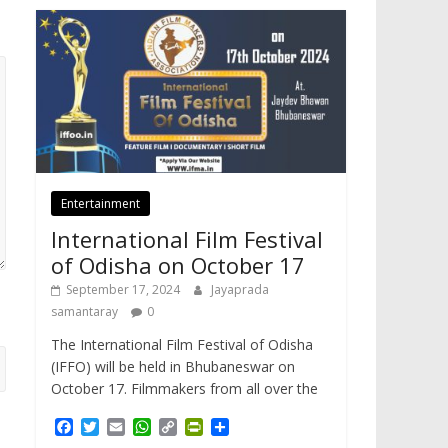
Entertainment
International Film Festival
of Odisha on October 17
September 17, 2024
Jayaprada
samantaray
0
The International Film Festival of Odisha
(IFFO) will be held in Bhubaneswar on
October 17. Filmmakers from all over the
F
T
E
W
C
P
S
a
w
m
h
o
r
h