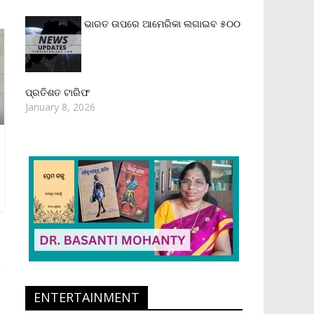
ଭାରତ ଉପରେ ଆମେରିକା ଲଗାଇବ ୫୦୦
ପ୍ରତିଶତ ଟାରିଫ
January 8, 2026
ENTERTAINMENT