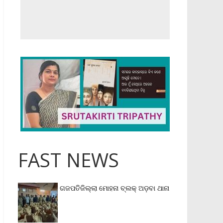
FAST NEWS
ଗଜପତିଜିଲ୍ଲା ମୋହନା ବ୍ଲକ୍‌ ଅଡ଼ବା ଥାନା