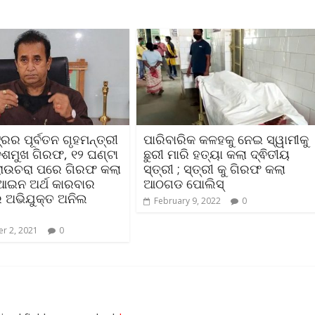
୍ରର ପୂର୍ବତନ ଗୃହମନ୍ତ୍ରୀ
ପାରିବାରିକ କଳହକୁ ନେଇ ସ୍ୱାମୀକୁ
ଶମୁଖ ଗିରଫ, ୧୨ ଘଣ୍ଟା
ଛୁରୀ ମାରି ହତ୍ୟା କଲା ଦ୍ଵିତୀୟ
ରାଉଚରା ପରେ ଗିରଫ କଲା
ସ୍ତ୍ରୀ ; ସ୍ତ୍ରୀ କୁ ଗିରଫ କଲା
ଆଇନ ଅର୍ଥ କାରବାର
ଆଠଗଡ ପୋଲିସ୍
 ଅଭିଯୁକ୍ତ ଅନିଲ
February 9, 2022
0
r 2, 2021
0