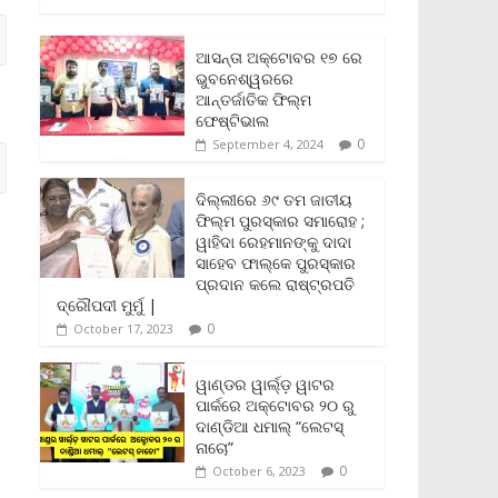
c
i
a
a
p
i
a
e
t
i
t
y
n
r
b
t
l
s
L
t
e
ଆସନ୍ତା ଅକ୍ଟୋବର ୧୭ ରେ
o
e
A
i
F
ଭୁବନେଶ୍ୱରରେ
o
r
p
n
r
ଆନ୍ତର୍ଜାତିକ ଫିଲ୍ମ
k
p
k
i
ଫେଷ୍ଟିଭାଲ
e
0
September 4, 2024
n
d
l
ଦିଲ୍ଲୀରେ ୬୯ ତମ ଜାତୀୟ
y
ଫିଲ୍ମ ପୁରସ୍କାର ସମାରୋହ ;
ୱାହିଦା ରେହମାନଙ୍କୁ ଦାଦା
ସାହେବ ଫାଲ୍‌କେ ପୁରସ୍କାର
ପ୍ରଦାନ କଲେ ରାଷ୍ଟ୍ରପତି
ଦ୍ରୌପଦୀ ମୁର୍ମୁ |
0
October 17, 2023
ୱାଣ୍ଡର ୱାର୍ଲ୍‌ଡ଼ ୱାଟର
ପାର୍କରେ ଅକ୍ଟୋବର ୨୦ ରୁ
ଦାଣ୍ଡିଆ ଧମାଲ୍ “ଲେଟସ୍
ନାଚୋ”
0
October 6, 2023