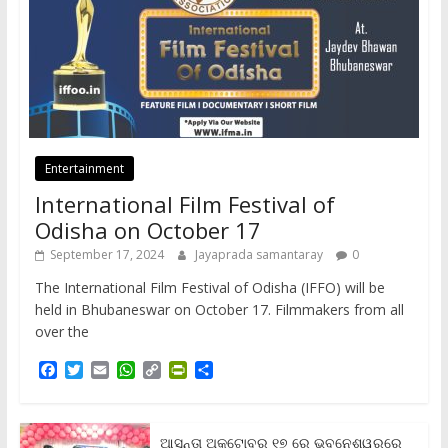
Entertainment
International Film Festival of
Odisha on October 17
September 17, 2024
Jayaprada samantaray
0
The International Film Festival of Odisha (IFFO) will be
held in Bhubaneswar on October 17. Filmmakers from all
over the
F
T
E
W
C
P
S
a
w
m
h
o
r
h
c
i
a
a
p
i
a
e
t
i
t
y
n
r
b
t
l
s
L
t
e
ଆସନ୍ତା ଅକ୍ଟୋବର ୧୭ ରେ ଭୁବନେଶ୍ୱରରେ