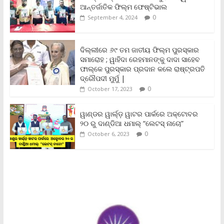
o
e
A
i
F
ଆନ୍ତର୍ଜାତିକ ଫିଲ୍ମ ଫେଷ୍ଟିଭାଲ
o
r
p
n
r
0
September 4, 2024
k
p
k
i
e
n
ଦିଲ୍ଲୀରେ ୬୯ ତମ ଜାତୀୟ ଫିଲ୍ମ ପୁରସ୍କାର
d
ସମାରୋହ ; ୱାହିଦା ରେହମାନଙ୍କୁ ଦାଦା ସାହେବ
l
y
ଫାଲ୍‌କେ ପୁରସ୍କାର ପ୍ରଦାନ କଲେ ରାଷ୍ଟ୍ରପତି
ଦ୍ରୌପଦୀ ମୁର୍ମୁ |
0
October 17, 2023
ୱାଣ୍ଡର ୱାର୍ଲ୍‌ଡ଼ ୱାଟର ପାର୍କରେ ଅକ୍ଟୋବର
୨୦ ରୁ ଦାଣ୍ଡିଆ ଧମାଲ୍ “ଲେଟସ୍ ନାଚୋ”
0
October 6, 2023