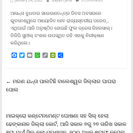
January 24, 2022
Gayatri Jena
0 Comments
ଆସନ୍ତା ବୁଧବାର ସାଧାରଣତନ୍ତ୍ର ଦିବସ ଅବସରରେ
ଭୁବନେଶ୍ୱରେ ଆୟୋଜିତ ହେବ ରାଜ୍ୟସ୍ତରୀୟ ପରେଡ୍ ,
ଏଥିପାଇଁ ଆଜି ଅନୁଷ୍ଠିତ ହୋଇଛି ଫୁଲ ଡ୍ରେସ ରିହରସାଲ୍।
ଡିଜିପି ସୁନୀଲ୍ ବଂଶଲ ଉପସ୍ଥିତ ରହି ଏହାକୁ ନିରୀକ୍ଷଣ
କରିଥିଲେ।
F
T
E
W
C
P
S
a
w
m
h
o
r
h
c
i
a
a
p
i
a
e
t
i
t
y
n
r
b
t
l
s
L
t
e
←
ମରଣ ଯନ୍ତା ପାଲଟିଛି ବାଲେଶ୍ୱର ଜିଲ୍ଲାର ଘାଘରା
o
e
A
i
F
o
r
p
n
r
ପୋଲ
k
p
k
i
e
n
d
l
ମାଇକ୍ରୋ କଣ୍ଟେନମେଣ୍ଟ ଘୋଷଣା ସହ ସିଲ୍ ହେଲା
y
ଢେଙ୍କାନାଳ ଜିଲ୍ଲା କୋର୍ଟ, ଆଜି ସକାଳ ୭ରୁ ୨୭ ତାରିଖ ସକାଳ
୭ଟା ଯାଏଁ ସିଲ୍ କଲା ପ୍ରଶାସନ, ୧୦ରୁ ଅଧିକ ଷ୍ଟାଫ୍ କରୋନା