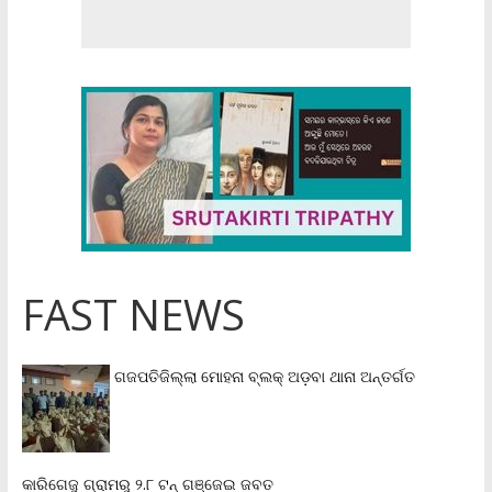
FAST NEWS
ଗଜପତିଜିଲ୍ଲା ମୋହନା ବ୍ଲକ୍‌ ଅଡ଼ବା ଥାନା ଅନ୍ତର୍ଗତ
କାରିଗେଜୁ ଗ୍ରାମରୁ ୨.୮ ଟନ୍ ଗଞ୍ଜେଇ ଜବତ