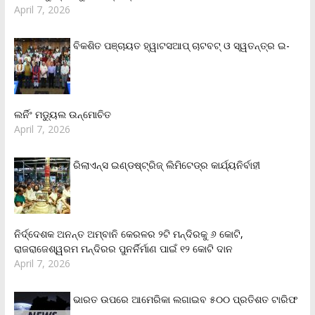
April 7, 2026
ବିକଶିତ ପଞ୍ଚାୟତ ହ୍ୱାଟସଆପ୍ ଚାଟବଟ୍ ଓ ସ୍ୱତନ୍ତ୍ର ଇ-
ଲର୍ନିଂ ମଡ୍ୟୁଲ ଉନ୍ମୋଚିତ
April 7, 2026
ରିଲାଏନ୍‌ସ ଇଣ୍ଡଷ୍ଟ୍ରିଜ୍ ଲିମିଟେଡ୍‌ର କାର୍ଯ୍ୟନିର୍ବାହୀ
ନିର୍ଦ୍ଦେଶକ ଅନନ୍ତ ଅମ୍ବାନି କେରଳର ୨ଟି ମନ୍ଦିରକୁ ୬ କୋଟି,
ରାଜରାଜେଶ୍ୱରମ ମନ୍ଦିରର ପୁନର୍ନିର୍ମାଣ ପାଇଁ ୧୨ କୋଟି ଦାନ
April 7, 2026
ଭାରତ ଉପରେ ଆମେରିକା ଲଗାଇବ ୫୦୦ ପ୍ରତିଶତ ଟାରିଫ