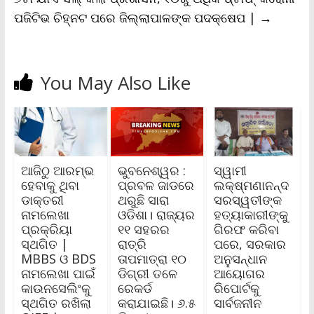
ପଜିଟିଭ ଚିହ୍ନଟ ପରେ ଜିଲ୍ଲାପାଳଙ୍କ ପଦକ୍ଷେପ |
→
You May Also Like
ଆଜିଠୁ ଆରମ୍ଭ
ଭୁବନେଶ୍ୱର :
ସ୍ୱାମୀ
ହେବାକୁ ଥିବା
ପ୍ରବଳ ଜାଡରେ
ଲକ୍ଷ୍ମଣାନନ୍ଦ
ଡାକ୍ତରୀ
ଥରୁଛି ସାରା
ସରସ୍ୱତୀଙ୍କ
ନାମଲେଖା
ଓଡିଶା। ରାଜ୍ୟର
ହତ୍ୟାକାରୀଙ୍କୁ
ପ୍ରକ୍ରିୟା
୧୧ ସହରର
ଗିରଫ କରିବା
ସ୍ଥଗିତ |
ରାତ୍ରି
ପରେ, ସରକାର
MBBS ଓ BDS
ତାପମାତ୍ରା ୧୦
ଅନୁସନ୍ଧାନ
ନାମଲେଖା ପାଇଁ
ଡିଗ୍ରୀ ତଳେ
ଆୟୋଗର
କାଉନସେଲିଂକୁ
ରେକର୍ଡ
ରିପୋର୍ଟକୁ
ସ୍ଥଗିତ ରଖିଲା
କରାଯାଇଛି। ୬.୫
ସାର୍ବଜନୀନ