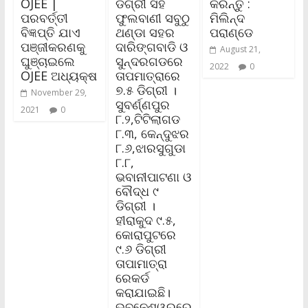
OJEE |
ଡିଗ୍ରୀ ସହ
କରନ୍ତୁ :
ପରବର୍ତ୍ତୀ
ଫୁଲବାଣୀ ସବୁଠୁ
ମିଲିନ୍ଦ
ବିଜ୍ଞପ୍ତି ଯାଏ
ଥଣ୍ଡା ସହର
ପରାଣ୍ଡେ
ପଞ୍ଜୀକରଣକୁ
ଦାରିଙ୍ଗବାଡି ଓ
August 21,
ଘୁଞ୍ଚାଇଲେ
ସୁନ୍ଦରଗଡରେ
2022
0
OJEE ଅଧ୍ୟକ୍ଷ
ତାପମାତ୍ରାରେ
୭.୫ ଡିଗ୍ରୀ ।
November 29,
ସୁବର୍ଣ୍ଣପୁର
2021
0
୮.୨,ଟିଟିଲାଗଡ
୮.୩, କେନ୍ଦୁଝର
୮.୬,ଝାରସୁଗୁଡା
୮.୮,
ଭବାନୀପାଟଣା ଓ
ବୌଦ୍ଧ ୯
ଡିଗ୍ରୀ ।
ହୀରାକୁଦ ୯.୫,
କୋରାପୁଟରେ
୯.୬ ଡିଗ୍ରୀ
ତାପାମାତ୍ରା
ରେକର୍ଡ
କରାଯାଇଛି।
ଭୁବନେଶ୍ୱରରେ