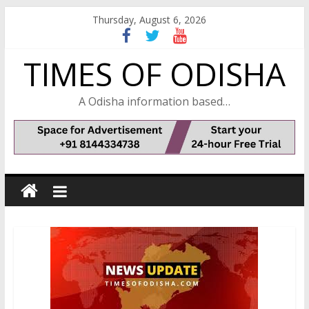
Skip
Thursday, August 6, 2026
to
content
TIMES OF ODISHA
A Odisha information based…