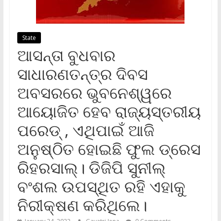
State
ଆସନ୍ତା ବୁଧବାର
ସାଧାରଣତନ୍ତ୍ର ଦିବସ
ଅବସରରେ ଭୁବନେଶ୍ୱରେ
ଆୟୋଜିତ ହେବ ରାଜ୍ୟସ୍ତରୀୟ
ପରେଡ୍ , ଏଥିପାଇଁ ଆଜି
ଅନୁଷ୍ଠିତ ହୋଇଛି ଫୁଲ ଡ୍ରେସ
ରିହରସାଲ୍। ଡିଜିପି ସୁନୀଲ୍
ବଂଶଲ ଉପସ୍ଥିତ ରହି ଏହାକୁ
ନିରୀକ୍ଷଣ କରିଥିଲେ।