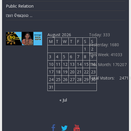
Public Relation
ଆମ ବିଷୟରେ ...
August 2026
Today: 333
M
T
W
T
F
S
S
Yesterday: 1680
1
2
This Week: 41033
3
4
5
6
7
8
9
10
11
12
13
14
15
16
This Month: 170207
17
18
19
20
21
22
23
Total Visitors:
2471
24
25
26
27
28
29
30
31
« Jul