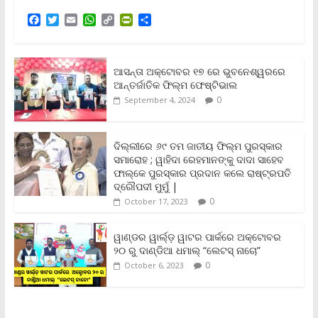
F
T
E
W
C
P
S
a
w
m
h
o
r
h
c
i
a
a
p
i
a
e
t
i
t
y
n
r
b
t
l
s
L
t
e
ଆସନ୍ତା ଅକ୍ଟୋବର ୧୭ ରେ ଭୁବନେଶ୍ୱରରେ
o
e
A
i
F
ଆନ୍ତର୍ଜାତିକ ଫିଲ୍ମ ଫେଷ୍ଟିଭାଲ
o
r
p
n
r
0
September 4, 2024
k
p
k
i
e
n
ଦିଲ୍ଲୀରେ ୬୯ ତମ ଜାତୀୟ ଫିଲ୍ମ ପୁରସ୍କାର
d
ସମାରୋହ ; ୱାହିଦା ରେହମାନଙ୍କୁ ଦାଦା ସାହେବ
l
y
ଫାଲ୍‌କେ ପୁରସ୍କାର ପ୍ରଦାନ କଲେ ରାଷ୍ଟ୍ରପତି
ଦ୍ରୌପଦୀ ମୁର୍ମୁ |
0
October 17, 2023
ୱାଣ୍ଡର ୱାର୍ଲ୍‌ଡ଼ ୱାଟର ପାର୍କରେ ଅକ୍ଟୋବର
୨୦ ରୁ ଦାଣ୍ଡିଆ ଧମାଲ୍ “ଲେଟସ୍ ନାଚୋ”
0
October 6, 2023