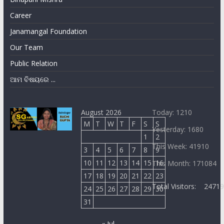
Career
Janamangal Foundation
Our Team
Public Relation
ଆମ ବିଷୟରେ ...
August 2026
Today: 1210
M
T
W
T
F
S
S
Yesterday: 1680
1
2
This Week: 41910
3
4
5
6
7
8
9
10
11
12
13
14
15
16
This Month: 171084
17
18
19
20
21
22
23
Total Visitors:
2471
24
25
26
27
28
29
30
31
« Jul