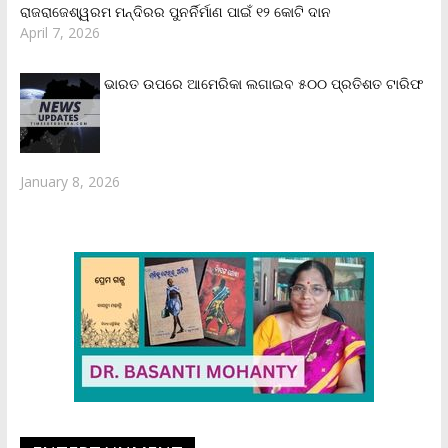
ରାଜରାଜେଶ୍ୱରମ ମନ୍ଦିରର ପୁନର୍ନିର୍ମାଣ ପାଇଁ ୧୨ କୋଟି ଦାନ
April 7, 2026
ଭାରତ ଉପରେ ଆମେରିକା ଲଗାଇବ ୫୦୦ ପ୍ରତିଶତ ଟାରିଫ
January 8, 2026