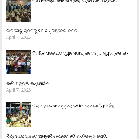
ଗଜପତିଜିଲ୍ଲା ମୋହନା ବ୍ଲକ୍‌ ଅଡ଼ବା ଥାନା ଅନ୍ତର୍ଗତ
କାରିଗେଜୁ ଗ୍ରାମରୁ ୨.୮ ଟନ୍ ଗଞ୍ଜେଇ ଜବତ
April 7, 2026
ବିକଶିତ ପଞ୍ଚାୟତ ହ୍ୱାଟସଆପ୍ ଚାଟବଟ୍ ଓ ସ୍ୱତନ୍ତ୍ର ଇ-
ଲର୍ନିଂ ମଡ୍ୟୁଲ ଉନ୍ମୋଚିତ
April 7, 2026
ରିଲାଏନ୍‌ସ ଇଣ୍ଡଷ୍ଟ୍ରିଜ୍ ଲିମିଟେଡ୍‌ର କାର୍ଯ୍ୟନିର୍ବାହୀ
ନିର୍ଦ୍ଦେଶକ ଅନନ୍ତ ଅମ୍ବାନି କେରଳର ୨ଟି ମନ୍ଦିରକୁ ୬ କୋଟି,