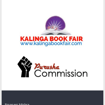
Binapani MIshra