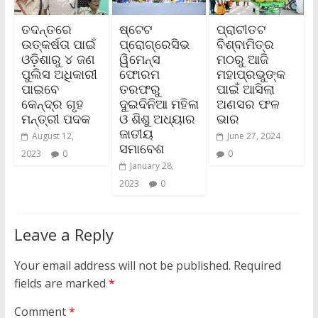
ତଦନ୍ତରେ
ଷ୍ଟେଟ
ପ୍ରାଚୀତଟ
ଉତ୍କର୍ଷତା ପାଇଁ
ପ୍ରୋଗ୍ରେସିଭ
ବିଶ୍ବାମିତ୍ର
ଓଡ଼ିଶାରୁ ୪ ଜଣ
ୱିମେନ୍ସ
ମଠରୁ ଆଜି
ପୁଲିସ ଅଧିକାରୀ
ଫୋରମ
ମହାପ୍ରଭୁଙ୍କ
ପାଇବେ
ତରଫରୁ
ପାଇଁ ଆସିଲା
କେନ୍ଦ୍ର ଗୃହ
ଦୁଇଦିନିଆ ମହିଳା
ଅଣସର ଫଳ
ମନ୍ତ୍ରୀ ପଦକ
ଓ ଶିଶୁ ଅଧ୍ୟାର
ଭାର
ଜାତୀୟ
August 12,
June 27, 2024
ସମାବେଶ
2023
0
0
January 28,
2023
0
Leave a Reply
Your email address will not be published.
Required
fields are marked
*
Comment
*