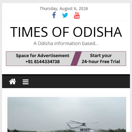
Skip
Thursday, August 6, 2026
to
content
TIMES OF ODISHA
A Odisha information based…