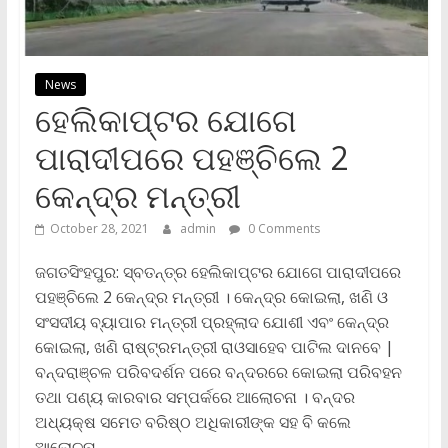
News
ହେଲିକାପ୍ଟର ଯୋଗେ
ପାରାଦୀପରେ ପହଞ୍ଚିଲେ 2
କେନ୍ଦ୍ର ମନ୍ତ୍ରୀ
October 28, 2021
admin
0 Comments
ଜଗତସିଂହପୁର: ସ୍ବତନ୍ତ୍ର ହେଲିକାପ୍ଟର ଯୋଗେ ପାରାଦୀପରେ
ପହଞ୍ଚିଲେ 2 କେନ୍ଦ୍ର ମନ୍ତ୍ରୀ । କେନ୍ଦ୍ର କୋଇଲା, ଖଣି ଓ
ସଂସଦୀୟ ବ୍ୟାପାର ମନ୍ତ୍ରୀ ପ୍ରହ୍ଲାଦ ଯୋଶୀ ଏବଂ କେନ୍ଦ୍ର
କୋଇଲା, ଖଣି ରାଷ୍ଟ୍ରମନ୍ତ୍ରୀ ରାଓସାହେବ ପାଟିଲ ଦାନବେ |
ବନ୍ଦରାଞ୍ଚଳ ପରିବଦର୍ଶନ ପରେ ବନ୍ଦରରେ କୋଇଲା ପରିବହନ
ତଥା ପଣ୍ୟ କାରବାର ସମ୍ପର୍କରେ ଆଲୋଚନା । ବନ୍ଦର
ଅଧ୍ୟକ୍ଷ ସମେତ ବରିଷ୍ଠ ଅଧିକାରୀଙ୍କ ସହ ବି କଲେ
ଆଲୋଚନା