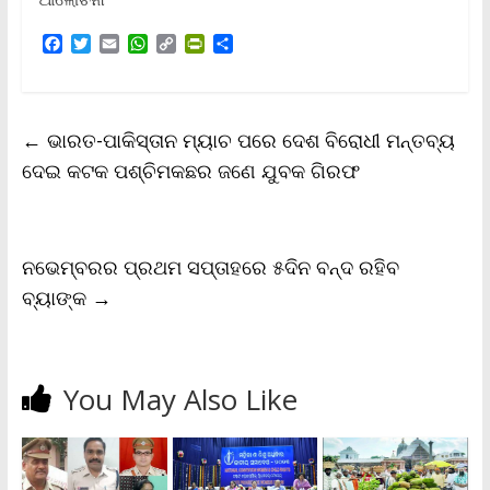
F
T
E
W
C
P
S
a
w
m
h
o
r
h
c
i
a
a
p
i
a
e
t
i
t
y
n
r
b
t
l
s
L
t
e
←
ଭାରତ-ପାକିସ୍ତାନ ମ୍ୟାଚ ପରେ ଦେଶ ବିରୋଧୀ ମନ୍ତବ୍ୟ
o
e
A
i
F
o
r
p
n
r
ଦେଇ କଟକ ପଶ୍ଚିମକଛର ଜଣେ ଯୁବକ ଗିରଫ
k
p
k
i
e
n
d
l
ନଭେମ୍ବରର ପ୍ରଥମ ସପ୍ତାହରେ ୫ଦିନ ବନ୍ଦ ରହିବ
y
ବ୍ୟାଙ୍କ
→
You May Also Like