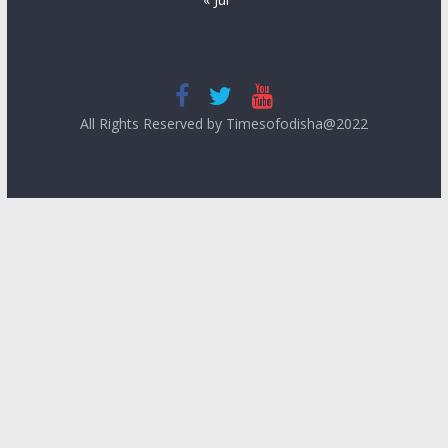
All Rights Reserved by Timesofodisha@2022