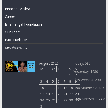
Binapani MIshra
Career
Janamangal Foundation
Our Team
Public Relation
ଆମ ବିଷୟରେ ...
August 2026
Today: 590
M
T
W
T
F
S
S
Yesterday: 1680
1
2
This Week: 41290
3
4
5
6
7
8
9
10
11
12
13
14
15
16
This Month: 170464
17
18
19
20
21
22
23
Total Visitors:
2471
24
25
26
27
28
29
30
31