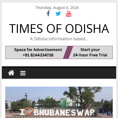
Skip
Thursday, August 6, 2026
to
content
TIMES OF ODISHA
A Odisha information based…