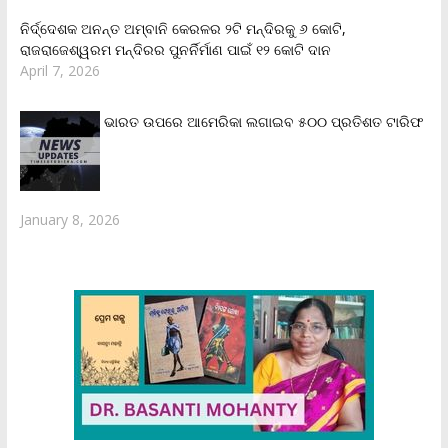
ନିର୍ଦ୍ଦେଶକ ଅନନ୍ତ ଅମ୍ବାନି କେରଳର ୨ଟି ମନ୍ଦିରକୁ ୬ କୋଟି,
ରାଜରାଜେଶ୍ୱରମ ମନ୍ଦିରର ପୁନର୍ନିର୍ମାଣ ପାଇଁ ୧୨ କୋଟି ଦାନ
April 7, 2026
ଭାରତ ଉପରେ ଆମେରିକା ଲଗାଇବ ୫୦୦ ପ୍ରତିଶତ ଟାରିଫ
January 8, 2026