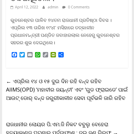
April 12, 2022
admin
0 Comments
ଭୁବନେଶ୍ବର ପାଳିବ ୭୪ତମ ରାଜଧାନୀ ପ୍ରତିଷ୍ଠା ଦିବସ ।
ଏପ୍ରିଲ ୧୩ ତାରିଖ ୧୯୪୮ ମସିହାରେ ତତ୍କାଳୀନ
ପ୍ରଧାନମନ୍ତ୍ରୀ ପଣ୍ଡିତ ଜବାହାରଲାଲ ନେହେରୁ ଭୁବନେଶ୍ବର
ସହରର ଶୁଭ ଦେଇଥିଲେ।
F
T
E
W
C
P
S
a
w
m
h
o
r
h
c
i
a
a
p
i
a
e
t
i
t
y
n
r
b
t
l
s
L
t
e
←
ଏପ୍ରିଲ ୧୪ ଓ ୧୫ ଦୁଇ ଦିନ ରହି ବନ୍ଦ ରହିବ
o
e
A
i
F
o
r
p
n
r
AIIMS(OPD) ‘ମହାବୀର ଜୟନ୍ତୀ’ ଏବଂ ‘ଗୁଡ ଫ୍ରାଇଡେ’ ପାଇଁ
k
p
k
i
ଆଉଟ୍‌ ଡୋର୍‌ ବନ୍ଦ ଜରୁରୀକାଳୀନ ସେବା ପୂର୍ବଭଳି ଜାରି ରହିବ
e
n
d
l
y
ରାଜଧାନୀର ଲୋୟର ପି.ଏମ.ଜି ନିକଟ ବବୁଲୁ ବେହେରା
ହତ୍ୟାକାଣ୍ଡ ଘଟଣାର ପର୍ଦ୍ଦାଫାଶ ; ଦୁଇ ଜଣ ଗିରଫ
→