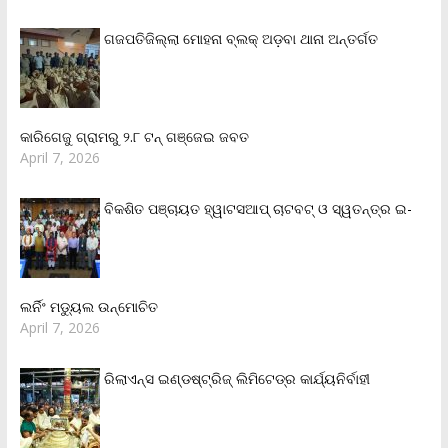
ଗଜପତିଜିଲ୍ଲା ମୋହନା ବ୍ଲକ୍‌ ଅଡ଼ବା ଥାନା ଅନ୍ତର୍ଗତ
କାରିଗେଜୁ ଗ୍ରାମରୁ ୨.୮ ଟନ୍ ଗଞ୍ଜେଇ ଜବତ
April 7, 2026
ବିକଶିତ ପଞ୍ଚାୟତ ହ୍ୱାଟସଆପ୍ ଚାଟବଟ୍ ଓ ସ୍ୱତନ୍ତ୍ର ଇ-
ଲର୍ନିଂ ମଡ୍ୟୁଲ ଉନ୍ମୋଚିତ
April 7, 2026
ରିଲାଏନ୍‌ସ ଇଣ୍ଡଷ୍ଟ୍ରିଜ୍ ଲିମିଟେଡ୍‌ର କାର୍ଯ୍ୟନିର୍ବାହୀ