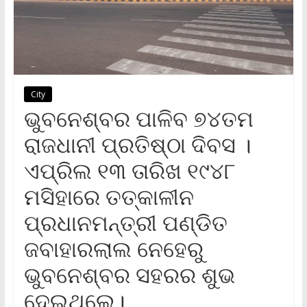
City
ଭୁବନେଶ୍ବର ପାଳିବ ୭୪ତମ
ରାଜଧାନୀ ପ୍ରତିଷ୍ଠା ଦିବସ ।
ଏପ୍ରିଲ ୧୩ ତାରିଖ ୧୯୪୮
ମସିହାରେ ତତ୍କାଳୀନ
ପ୍ରଧାନମନ୍ତ୍ରୀ ପଣ୍ଡିତ
ଜବାହାରଲାଲ ନେହେରୁ
ଭୁବନେଶ୍ବର ସହରର ଶୁଭ
ଦେଇଥିଲେ।