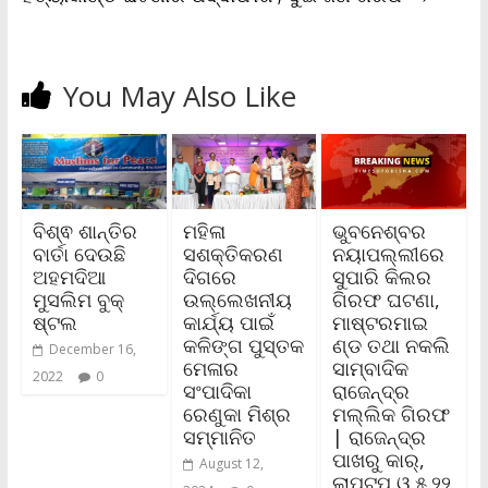
You May Also Like
ବିଶ୍ଵ ଶାନ୍ତିର
ମହିଳା
ଭୁବନେଶ୍ବର
ବାର୍ତା ଦେଉଛି
ସଶକ୍ତିକରଣ
ନୟାପଲ୍ଲୀରେ
ଅହମଦିଆ
ଦିଗରେ
ସୁପାରି କିଲର
ମୁସଲିମ ବୁକ୍
ଉଲ୍ଲେଖନୀୟ
ଗିରଫ ଘଟଣା,
ଷ୍ଟଲ
କାର୍ଯ୍ୟ ପାଇଁ
ମାଷ୍ଟରମାଇ
କଳିଙ୍ଗ ପୁସ୍ତକ
ଣ୍ଡ ତଥା ନକଲି
December 16,
ମେଳାର
ସାମ୍ବାଦିକ
2022
0
ସଂପାଦିକା
ରାଜେନ୍ଦ୍ର
ରେଣୁକା ମିଶ୍ର
ମଲ୍ଲିକ ଗିରଫ
ସମ୍ମାନିତ
| ରାଜେନ୍ଦ୍ର
ପାଖରୁ କାର୍‌,
August 12,
ଲାପ୍‌ଟପ ଓ ୫.୨୨