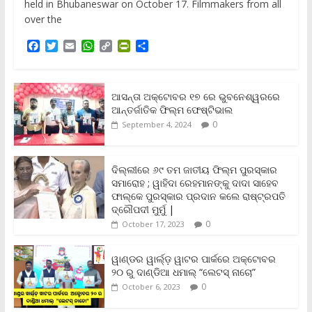
held in Bhubaneswar on October 17. Filmmakers from all
over the
F
T
E
W
C
P
S
a
w
m
h
o
r
h
c
i
a
a
p
i
a
e
t
i
t
y
n
r
b
t
l
s
L
t
e
ଆସନ୍ତା ଅକ୍ଟୋବର ୧୭ ରେ ଭୁବନେଶ୍ୱରରେ
o
e
A
i
F
ଆନ୍ତର୍ଜାତିକ ଫିଲ୍ମ ଫେଷ୍ଟିଭାଲ
o
r
p
n
r
0
September 4, 2024
k
p
k
i
e
n
ଦିଲ୍ଲୀରେ ୬୯ ତମ ଜାତୀୟ ଫିଲ୍ମ ପୁରସ୍କାର
d
ସମାରୋହ ; ୱାହିଦା ରେହମାନଙ୍କୁ ଦାଦା ସାହେବ
l
y
ଫାଲ୍‌କେ ପୁରସ୍କାର ପ୍ରଦାନ କଲେ ରାଷ୍ଟ୍ରପତି
ଦ୍ରୌପଦୀ ମୁର୍ମୁ |
0
October 17, 2023
ୱାଣ୍ଡର ୱାର୍ଲ୍‌ଡ଼ ୱାଟର ପାର୍କରେ ଅକ୍ଟୋବର
୨୦ ରୁ ଦାଣ୍ଡିଆ ଧମାଲ୍ “ଲେଟସ୍ ନାଚୋ”
0
October 6, 2023