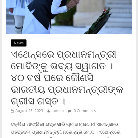
News
ଏଥେନ୍ସରେ ପ୍ରଧାନମନ୍ତ୍ରୀ
ମୋଦିଙ୍କୁ ଭବ୍ୟ ସ୍ୱାଗତ ।
୪୦ ବର୍ଷ ପରେ କୌଣସି
ଭାରତୀୟ ପ୍ରଧାନମନ୍ତ୍ରୀଙ୍କ
ଗ୍ରୀସ ଗସ୍ତ ।
August 25, 2023
admin
0 Comments
ଦକ୍ଷିଣ ଆଫ୍ରିକା ଗସ୍ତ ସାରି ଗ୍ରୀସ ରାଜଧାନୀ ଏଥେନ୍ସରେ
ପହଞ୍ଚିଲେ ପ୍ରଧାନମନ୍ତ୍ରୀ ନରେନ୍ଦ୍ର ମୋଦି । ଏଥେନ୍ସରେ