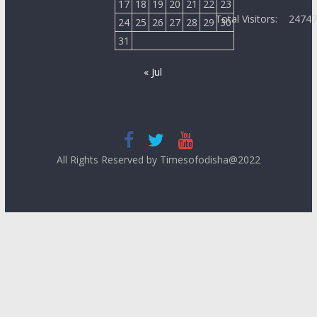
17
18
19
20
21
22
23
Total Visitors:
2474
24
25
26
27
28
29
30
31
« Jul
All Rights Reserved by Timesofodisha@2022