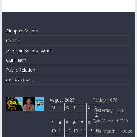
Binapani MIshra
Career
Janamangal Foundation
Our Team
Public Relation
ଆମ ବିଷୟରେ ...
August 2026
Today: 1079
M
T
W
T
F
S
S
Yesterday: 1218
1
2
This Week: 44746
3
4
5
6
7
8
9
10
11
12
13
14
15
16
This Month: 173920