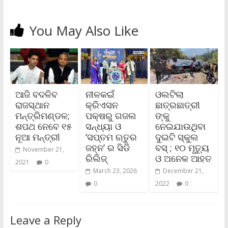
You May Also Like
ଆଜି ବଦଳିବ
ନୀଳକଇଁ
ଓଲଟିଲା
ରାଜସ୍ଥାନ
କ୍ରିଏସନ
ଛାତ୍ରଛାତ୍ରୀ
ମନ୍ତ୍ରିମଣ୍ଡଳ;
ପକ୍ଷରୁ ଗଜଲ
ଙ୍କୁ
ଶପଥ ନେବେ ୧୫
ସନ୍ଧ୍ୟା ଓ
ନେଇଯାଉଥିବା
ନୂଆ ମନ୍ତ୍ରୀ
‘ସପ୍ତମ ଋତୁର
ଦୁଇଟି ସ୍କୁଲ
ଜହ୍ନ’ ର ସିଡି
ବସ୍ ; ୧୦ ମୃତ୍ୟୁ
November 21,
ରିଲିଜ୍
ଓ ଅନେକ ଆହତ
2021
0
March 23, 2026
December 21,
0
2022
0
Leave a Reply