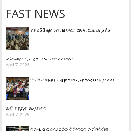
FAST NEWS
ଗଜପତିଜିଲ୍ଲା ମୋହନା ବ୍ଲକ୍‌ ଅଡ଼ବା ଥାନା ଅନ୍ତର୍ଗତ
କାରିଗେଜୁ ଗ୍ରାମରୁ ୨.୮ ଟନ୍ ଗଞ୍ଜେଇ ଜବତ
April 7, 2026
ବିକଶିତ ପଞ୍ଚାୟତ ହ୍ୱାଟସଆପ୍ ଚାଟବଟ୍ ଓ ସ୍ୱତନ୍ତ୍ର ଇ-
ଲର୍ନିଂ ମଡ୍ୟୁଲ ଉନ୍ମୋଚିତ
April 7, 2026
ରିଲାଏନ୍‌ସ ଇଣ୍ଡଷ୍ଟ୍ରିଜ୍ ଲିମିଟେଡ୍‌ର କାର୍ଯ୍ୟନିର୍ବାହୀ