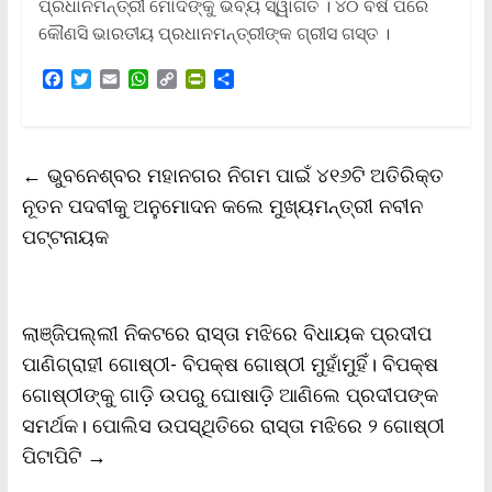
ପ୍ରଧାନମନ୍ତ୍ରୀ ମୋଦିଙ୍କୁ ଭବ୍ୟ ସ୍ୱାଗତ । ୪୦ ବର୍ଷ ପରେ
କୌଣସି ଭାରତୀୟ ପ୍ରଧାନମନ୍ତ୍ରୀଙ୍କ ଗ୍ରୀସ ଗସ୍ତ ।
F
T
E
W
C
P
S
a
w
m
h
o
r
h
c
i
a
a
p
i
a
e
t
i
t
y
n
r
b
t
l
s
L
t
e
←
ଭୁବନେଶ୍ବର ମହାନଗର ନିଗମ ପାଇଁ ୪୧୬ଟି ଅତିରିକ୍ତ
o
e
A
i
F
o
r
p
n
r
ନୂତନ ପଦବୀକୁ ଅନୁମୋଦନ କଲେ ମୁଖ୍ୟମନ୍ତ୍ରୀ ନବୀନ
k
p
k
i
ପଟ୍ଟନାୟକ
e
n
d
l
y
ଲାଞ୍ଜିପଲ୍ଲୀ ନିକଟରେ ରାସ୍ତା ମଝିରେ ବିଧାୟକ ପ୍ରଦୀପ
ପାଣିଗ୍ରାହୀ ଗୋଷ୍ଠୀ- ବିପକ୍ଷ ଗୋଷ୍ଠୀ ମୁହାଁମୁହିଁ। ବିପକ୍ଷ
ଗୋଷ୍ଠୀଙ୍କୁ ଗାଡ଼ି ଉପରୁ ଘୋଷାଡ଼ି ଆଣିଲେ ପ୍ରଦୀପଙ୍କ
ସମର୍ଥକ। ପୋଲିସ ଉପସ୍ଥିତିରେ ରାସ୍ତା ମଝିରେ ୨ ଗୋଷ୍ଠୀ
ପିଟାପିଟି
→