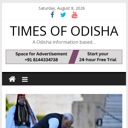
Skip
Saturday, August 8, 2026
to
content
TIMES OF ODISHA
A Odisha information based…