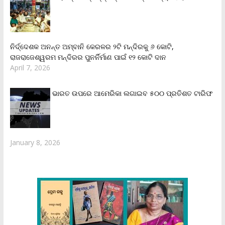
ନିର୍ଦ୍ଦେଶକ ଅନନ୍ତ ଅମ୍ବାନି କେରଳର ୨ଟି ମନ୍ଦିରକୁ ୬ କୋଟି,
ରାଜରାଜେଶ୍ୱରମ ମନ୍ଦିରର ପୁନର୍ନିର୍ମାଣ ପାଇଁ ୧୨ କୋଟି ଦାନ
April 7, 2026
ଭାରତ ଉପରେ ଆମେରିକା ଲଗାଇବ ୫୦୦ ପ୍ରତିଶତ ଟାରିଫ
January 8, 2026