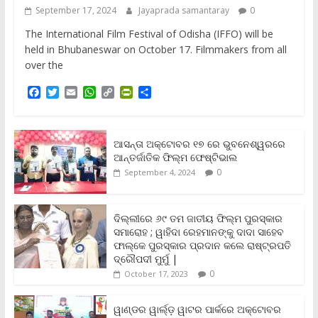
September 17, 2024
Jayaprada samantaray
0
The International Film Festival of Odisha (IFFO) will be
held in Bhubaneswar on October 17. Filmmakers from all
over the
F
T
E
W
C
P
S
a
w
m
h
o
r
h
c
i
a
a
p
i
a
e
t
i
t
y
n
r
b
t
l
s
L
t
e
ଆସନ୍ତା ଅକ୍ଟୋବର ୧୭ ରେ ଭୁବନେଶ୍ୱରରେ
o
e
A
i
F
ଆନ୍ତର୍ଜାତିକ ଫିଲ୍ମ ଫେଷ୍ଟିଭାଲ
o
r
p
n
r
0
September 4, 2024
k
p
k
i
e
n
ଦିଲ୍ଲୀରେ ୬୯ ତମ ଜାତୀୟ ଫିଲ୍ମ ପୁରସ୍କାର
d
ସମାରୋହ ; ୱାହିଦା ରେହମାନଙ୍କୁ ଦାଦା ସାହେବ
l
y
ଫାଲ୍‌କେ ପୁରସ୍କାର ପ୍ରଦାନ କଲେ ରାଷ୍ଟ୍ରପତି
ଦ୍ରୌପଦୀ ମୁର୍ମୁ |
0
October 17, 2023
ୱାଣ୍ଡର ୱାର୍ଲ୍‌ଡ଼ ୱାଟର ପାର୍କରେ ଅକ୍ଟୋବର