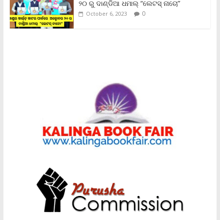
୨୦ ରୁ ଦାଣ୍ଡିଆ ଧମାଲ୍ “ଲେଟସ୍ ନାଚୋ”
0
October 6, 2023