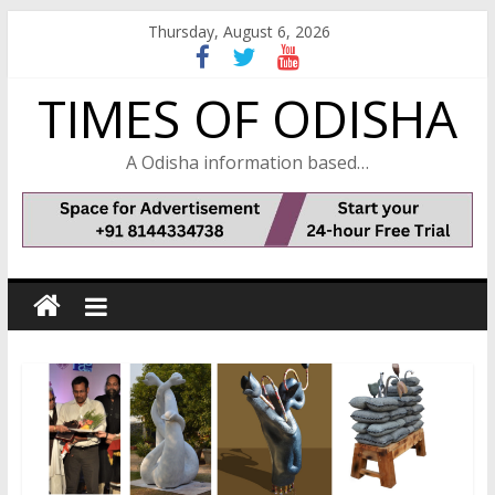
Skip
Thursday, August 6, 2026
to
content
TIMES OF ODISHA
A Odisha information based…