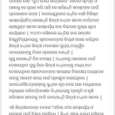
ପିତାଙ୍କ ସେହି “ପୁଅ ମୋର ଶିଳ୍ପୀକାର” ହେବାର ସ୍ବପ୍ନ ଓ
ଆଶାକୁ ସେ ପୂରଣ କରି ଆଜି ସେ ସାଜିଛନ୍ତି ସମସ୍ତଙ୍କ ପାଇଁ
ପ୍ରେରଣାର ଉତ୍ସ | ବାଲେଶ୍ୱରରେ ଜନ୍ମିତ ସେହି ବିଶିଷ୍ଟ
ଭାସ୍କର୍ଯ୍ୟବିତ୍ ହେଉଛନ୍ତି ଶିଳ୍ପୀ ଚନ୍ଦନ ସାମଲ।ବର୍ତ୍ତମାନ
ଶ୍ରୀଯୁକ୍ତ ସାମଲ ଭାସ୍କର୍ଯ୍ୟ କଳା ବିଭାଗର ମୁଖ୍ୟ ରୂପେ
କାର୍ଯ୍ୟରତ | ୨୦୦୦ ମସିହାରେ ଇନ୍ଦିରା କଳା ସଙ୍ଗୀତ
ବିଶ୍ୱବିଦ୍ୟାଳୟରୁ ସ୍ନାତକୋତ୍ତର ଡିଗ୍ରୀ ହାସଲ କରିଥିବା
ଶିଳ୍ପୀ ଚନ୍ଦନ ଶିଳ୍ପୀ ମଦନଲାଲ ଗୁପ୍ତା,ଅଦ୍ୱୈତ
ଗଡନାୟକଙ୍କୁ ନିଜର ପ୍ରେରଣା ମଣନ୍ତି |
ଗୁରୁ ହେଉଛନ୍ତି ଚିର ନମସ୍ୟ | ଅନ୍ଧରରୁ ଆଲୋକର ମାର୍ଗ
ଦେଖାଉଥିବା ଗୁରୁ ଦିନେ ଶିଳ୍ପୀ ଚନ୍ଦନଙ୍କୁ ମଧ୍ୟ ବାଟ
ଦେଖାଇଥିଲେ।ସ୍ନାତକୋତ୍ତର ସମୟରେ ବିଭାଗୀୟ ଅଧ୍ୟାପକ
ତାଙ୍କୁ ଆଗାମୀ ସମୟ ପାଇଁ ପ୍ରସ୍ତୁତ କରାଇଥିଲେ |
ପଥର,ଲୌହ,ବ୍ରୋଞ୍ଜକୁ ସୁନ୍ଦର ରୂପ ଦେଇ ତାହା ମାଧ୍ୟମରେ
ମନୁଷ୍ୟର ପରିବର୍ତ୍ତନଶୀଳ ଚିନ୍ତାଧାରାକୁ ପ୍ରକୃତି ଓ କୃଷି
ଜରିଆରେ ସମାଜକୁ ବାର୍ତା ଦେଇଥାନ୍ତି ଶିଳ୍ପୀ ଚନ୍ଦନ ସାମଲ |
ଏହି ଶିଳ୍ପୀକାରଙ୍କ ମତରେ “ଓଡିଶା ତା’ର ଭାସ୍କର୍ଯ୍ୟ ଓ
ଚାରୁକଳା ପାଇଁ ବିଶ୍ୱ ପ୍ରସିଦ୍ଧ | କିନ୍ତୁ ଏହାକୁ ବଜାୟ ରଖିବାକୁ