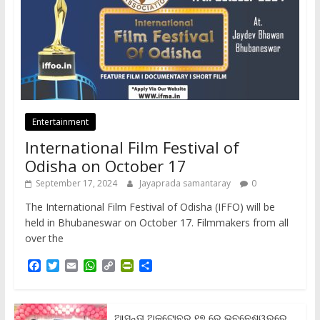
Entertainment
International Film Festival of
Odisha on October 17
September 17, 2024
Jayaprada samantaray
0
The International Film Festival of Odisha (IFFO) will be
held in Bhubaneswar on October 17. Filmmakers from all
over the
F
T
E
W
C
P
S
a
w
m
h
o
r
h
c
i
a
a
p
i
a
e
t
i
t
y
n
r
b
t
l
s
L
t
e
ଆସନ୍ତା ଅକ୍ଟୋବର ୧୭ ରେ ଭୁବନେଶ୍ୱରରେ