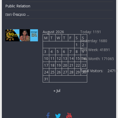
Public Relation
ଆମ ବିଷୟରେ ...
August 2026
Today: 1191
M
T
W
T
F
S
S
Yesterday: 1680
1
2
This Week: 41891
3
4
5
6
7
8
9
10
11
12
13
14
15
16
This Month: 171065
17
18
19
20
21
22
23
Total Visitors:
2471
24
25
26
27
28
29
30
31
« Jul