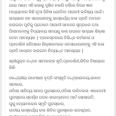
ଯାଇ ଆମେ ଏହି କଳାକୁ ଦୂଷିତ ନକରି ତହିଁରେ ନିଜର ଜ୍ଞାନ
ମାଧ୍ୟମରେ କିଛି ନୂଆ ଜିନିଷ ଯୋଡିବା ଆଗାମୀ ଭବିଷ୍ୟ ପାଇଁ।
ରାଜ୍ୟରେ ଜନ ସାଧାରଣଙ୍କୁ ଭାସ୍କର୍ଯ୍ୟ କଳା ପ୍ରତି ଅବଗତ
କରାଇବା ପୂର୍ବରୁ ପ୍ରଥମେ ଆଗାମୀ ସମାଜର ସୂତ୍ରଧର ତଥା
ପିଲାମାନଙ୍କୁ ବିଦ୍ୟାଳୟ ସମୟରୁ କଳା ଉପରେ ସମ୍ୟକ ଶିକ୍ଷା
ଦେବା ଆବଶ୍ୟକ | ବ୍ଲକସ୍ତରରେ ବିଭିନ୍ନ କର୍ମଶାଳା ଓ
ପ୍ରଦର୍ଶନୀ ଜରିଆରେ ଶିକ୍ଷକମାନେ ଜନସାଧାରଣଙ୍କୁ ଏହି କଳା
ପ୍ରତି ଜାଗ୍ରତ କରାଇବା ନିତ୍ୟାନ୍ତ ଆବଶ୍ୟକ |
ଶ୍ରୀଯୁକ୍ତ ଚନ୍ଦନ ସାମଲଙ୍କ କୃତି,ପ୍ରଦର୍ଶନୀ,ଶିବିର ବିଷୟରେ
କିଛି-
କେନ୍ଦ୍ରୀୟ ଗବେଷଣା ବୃତ୍ତି-ସଂସ୍କୃତି ମନ୍ତ୍ରଣାଳୟ,ଭାରତ
ସରକାର,
ଓଡିଶା ସାହିତ୍ୟ ସମାଜ ପୁରସ୍କାର,ଓଡିଶା ଲଳିତକଳା ଏକାଡେମୀ
ପୁରସ୍କାର,ସ୍ବର୍ଣ୍ଣ ପଦକ-ହାଇଦ୍ରାବାଦ ଆର୍ଟ ସୋସାଇଟି,
ଗୁରୁ ବ୍ୟୋମକେଶ ସ୍ମୃତି ପୁରସ୍କାର,
ଜାତୀୟ ଭାସ୍କର୍ଯ୍ୟ କଳା ଶିବିର ପୁରସ୍କାର-ରାଜସ୍ଥାନ,