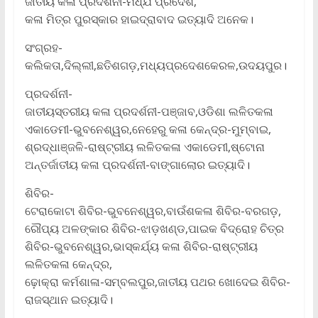
ଜାତୀୟ କଳା ପ୍ରଦର୍ଶନୀ-ମଧ୍ଯ ପ୍ରଦେଶ,
କଳା ମିତ୍ର ପୁରସ୍କାର ହାଇଦ୍ରାବାଦ ଇତ୍ୟାଦି ଅନେକ।
ସଂଗ୍ରହ-
କଲିକତା,ଦିଲ୍ଲୀ,ଛତିଶଗଡ଼,ମଧ୍ୟପ୍ରଦେଶକେରଳ,ଉଦୟପୁର।
ପ୍ରଦର୍ଶନୀ-
ଜାତୀୟସ୍ତରୀୟ କଳା ପ୍ରଦର୍ଶନୀ-ପଞ୍ଜାବ,ଓଡିଶା ଲଳିତକଳା
ଏକାଡେମୀ-ଭୁବନେଶ୍ୱର,ନେହେରୁ କଳା କେନ୍ଦ୍ର-ମୁମ୍ବାଇ,
ଶ୍ରଦ୍ଧାଞ୍ଜଳି-ରାଷ୍ଟ୍ରୀୟ ଲଳିତକଳା ଏକାଡେମୀ,ଷ୍ଟୋନା
ଅନ୍ତର୍ଜାତୀୟ କଳା ପ୍ରଦର୍ଶନୀ-ବାଙ୍ଗାଲୋର ଇତ୍ୟାଦି।
ଶିବିର-
ଟେରାକୋଟା ଶିବିର-ଭୁବନେଶ୍ୱର,ବାଉଁଶକଳା ଶିବିର-ବରଗଡ଼,
ରୌପ୍ୟ ଅଳଙ୍କାର ଶିବିର-ଝାଡ଼ଖଣ୍ଡ,ପାଇକ ବିଦ୍ରୋହ ଚିତ୍ର
ଶିବିର-ଭୁବନେଶ୍ୱର,ଭାସ୍କର୍ଯ୍ୟ କଳା ଶିବିର-ରାଷ୍ଟ୍ରୀୟ
ଲଳିତକଳା କେନ୍ଦ୍ର,
ଢ଼ୋକ୍ରା କର୍ମଶାଳା-ସମ୍ବଲପୁର,ଜାତୀୟ ପଥର ଖୋଦେଇ ଶିବିର-
ରାଜସ୍ଥାନ ଇତ୍ୟାଦି।