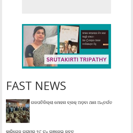
FAST NEWS
ଗଜପତିଜିଲ୍ଲା ମୋହନା ବ୍ଲକ୍‌ ଅଡ଼ବା ଥାନା ଅନ୍ତର୍ଗତ
କାରିଗେଜୁ ଗ୍ରାମରୁ ୨.୮ ଟନ୍ ଗଞ୍ଜେଇ ଜବତ