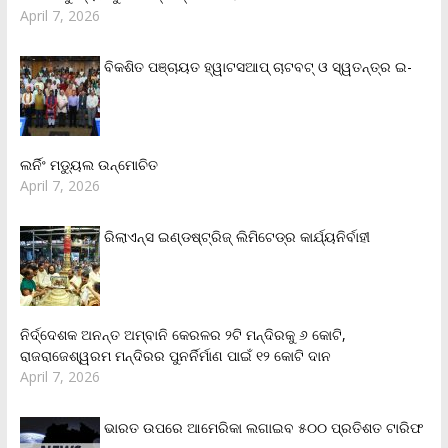
April 7, 2026
ବିକଶିତ ପଞ୍ଚାୟତ ହ୍ୱାଟସଆପ୍ ଚାଟବଟ୍ ଓ ସ୍ୱତନ୍ତ୍ର ଇ-
ଲର୍ନିଂ ମଡ୍ୟୁଲ ଉନ୍ମୋଚିତ
April 7, 2026
ରିଲାଏନ୍‌ସ ଇଣ୍ଡଷ୍ଟ୍ରିଜ୍ ଲିମିଟେଡ୍‌ର କାର୍ଯ୍ୟନିର୍ବାହୀ
ନିର୍ଦ୍ଦେଶକ ଅନନ୍ତ ଅମ୍ବାନି କେରଳର ୨ଟି ମନ୍ଦିରକୁ ୬ କୋଟି,
ରାଜରାଜେଶ୍ୱରମ ମନ୍ଦିରର ପୁନର୍ନିର୍ମାଣ ପାଇଁ ୧୨ କୋଟି ଦାନ
April 7, 2026
ଭାରତ ଉପରେ ଆମେରିକା ଲଗାଇବ ୫୦୦ ପ୍ରତିଶତ ଟାରିଫ