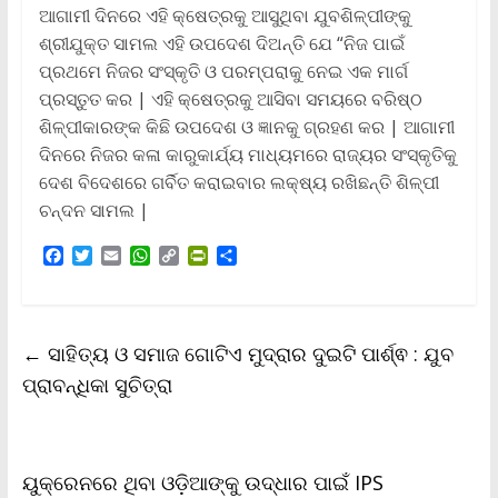
ଆଗାମୀ ଦିନରେ ଏହି କ୍ଷେତ୍ରକୁ ଆସୁଥିବା ଯୁବଶିଳ୍ପୀଙ୍କୁ
ଶ୍ରୀଯୁକ୍ତ ସାମଲ ଏହି ଉପଦେଶ ଦିଅନ୍ତି ଯେ “ନିଜ ପାଇଁ
ପ୍ରଥମେ ନିଜର ସଂସ୍କୃତି ଓ ପରମ୍ପରାକୁ ନେଇ ଏକ ମାର୍ଗ
ପ୍ରସ୍ତୁତ କର | ଏହି କ୍ଷେତ୍ରକୁ ଆସିବା ସମୟରେ ବରିଷ୍ଠ
ଶିଳ୍ପୀକାରଙ୍କ କିଛି ଉପଦେଶ ଓ ଜ୍ଞାନକୁ ଗ୍ରହଣ କର | ଆଗାମୀ
ଦିନରେ ନିଜର କଳା କାରୁକାର୍ଯ୍ୟ ମାଧ୍ୟମରେ ରାଜ୍ୟର ସଂସ୍କୃତିକୁ
ଦେଶ ବିଦେଶରେ ଗର୍ବିତ କରାଇବାର ଲକ୍ଷ୍ୟ ରଖିଛନ୍ତି ଶିଳ୍ପୀ
ଚନ୍ଦନ ସାମଲ |
F
T
E
W
C
P
S
a
w
m
h
o
r
h
c
i
a
a
p
i
a
e
t
i
t
y
n
r
b
t
l
s
L
t
e
←
ସାହିତ୍ୟ ଓ ସମାଜ ଗୋଟିଏ ମୁଦ୍ରାର ଦୁଇଟି ପାର୍ଶ୍ଵ : ଯୁବ
o
e
A
i
F
o
r
p
n
r
ପ୍ରାବନ୍ଧିକା ସୁଚିତ୍ରା
k
p
k
i
e
n
d
l
ୟୁକ୍ରେନରେ ଥିବା ଓଡ଼ିଆଙ୍କୁ ଉଦ୍ଧାର ପାଇଁ IPS
y