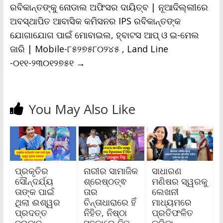
ରବିକାନ୍ତଙ୍କୁ ନୋଡାଲ ଅଫିସର ଦାୟିତ୍ବ | ନୂଆଦିଲ୍ଲୀରେ
ଅବସ୍ଥାପିତ ଆବାସିକ କମିସନର IPS ରବିକାନ୍ତଙ୍କ
ଯୋଗାଯୋଗ ପାଇଁ ମୋବାଇଲ, ହ୍ବାଟସ ଆପ୍ ଓ ଇ-ମେଲ
ଜାରି | Mobile-୮୫୨୭୫୮୦୨୪୫ , Land Line
-୦୧୧-୨୩୦୧୨୭୫୧
→
You May Also Like
ପ୍ରକୃତିର
ନାରୀର ସାମାଜିକ
ସାଧାରଣ
ସୌନ୍ଦର୍ଯ୍ୟ
ଶ୍ରେଷ୍ଠତ୍ଵ
ମଣିଷର ସ୍ୱରକୁ
ତାଙ୍କ ପାଇଁ
ତାର
ଲେଖନୀ
ଥିଲା ଈଶ୍ୱର
ଚିନ୍ତାଧାରାରେ ହିଁ
ମାଧ୍ୟମରେ
ପ୍ରଦତ୍ତ
ନିହିତ, ନିଷ୍ଠା
ପ୍ରତିଫଳିତ