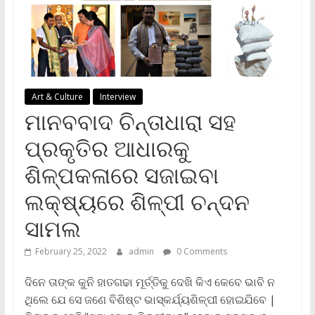
Art & Culture
Interview
ମାନବବାଦ ଚିନ୍ତାଧାରା ସହ
ପ୍ରକୃତିର ଆଧାରକୁ
ଶିଳ୍ପକଳାରେ ସଜାଇବା
ଲକ୍ଷ୍ୟରେ ଶିଳ୍ପୀ ଚନ୍ଦନ
ସାମଲ
February 25, 2022
admin
0 Comments
ଦିନେ ତାଙ୍କ କୁନି ହାତଗଢା ମୂର୍ତ୍ତିକୁ ଦେଖି କିଏ କେବେ ଭାବି ନ
ଥିଲେ ଯେ ସେ ଜଣେ ବିଶିଷ୍ଟ ଭାସ୍କର୍ଯ୍ୟଶିଳ୍ପୀ ହୋଇଯିବେ |