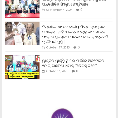
o
e
A
i
F
ଆନ୍ତର୍ଜାତିକ ଫିଲ୍ମ ଫେଷ୍ଟିଭାଲ
o
r
p
n
r
0
September 4, 2024
k
p
k
i
e
n
ଦିଲ୍ଲୀରେ ୬୯ ତମ ଜାତୀୟ ଫିଲ୍ମ ପୁରସ୍କାର
d
ସମାରୋହ ; ୱାହିଦା ରେହମାନଙ୍କୁ ଦାଦା ସାହେବ
l
y
ଫାଲ୍‌କେ ପୁରସ୍କାର ପ୍ରଦାନ କଲେ ରାଷ୍ଟ୍ରପତି
ଦ୍ରୌପଦୀ ମୁର୍ମୁ |
0
October 17, 2023
ୱାଣ୍ଡର ୱାର୍ଲ୍‌ଡ଼ ୱାଟର ପାର୍କରେ ଅକ୍ଟୋବର
୨୦ ରୁ ଦାଣ୍ଡିଆ ଧମାଲ୍ “ଲେଟସ୍ ନାଚୋ”
0
October 6, 2023