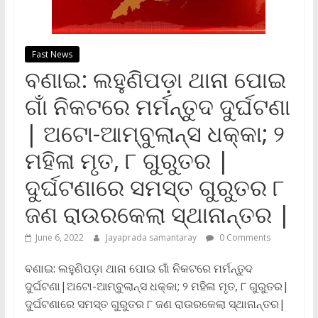
Fast News
ବଣାଇ: ଲହୁଣିପଡ଼ା ଥାନା ପୋଇ
ଗାଁ ନିକଟରେ ମର୍ମନ୍ତୁଦ ଦୁର୍ଘଟଣା
| ଅଟୋ-ଆମ୍ବୁଲାନ୍ସ ଧକ୍କା; ୨
ମହିଳା ମୃତ, ୮ ଗୁରୁତର |
ଦୁର୍ଘଟଣାରେ ସମସ୍ତ ଗୁରୁତର ୮
ଜଣ ରାଉରକେଲା ସ୍ଥାନାନ୍ତର |
June 6, 2022
Jayaprada samantaray
0 Comments
ବଣାଇ: ଲହୁଣିପଡ଼ା ଥାନା ପୋଇ ଗାଁ ନିକଟରେ ମର୍ମନ୍ତୁଦ
ଦୁର୍ଘଟଣା|ଅଟୋ-ଆମ୍ବୁଲାନ୍ସ ଧକ୍କା; ୨ ମହିଳା ମୃତ, ୮ ଗୁରୁତର|
ଦୁର୍ଘଟଣାରେ ସମସ୍ତ ଗୁରୁତର ୮ ଜଣ ରାଉରକେଲା ସ୍ଥାନାନ୍ତର|