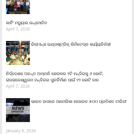
ଲର୍ନିଂ ମଡ୍ୟୁଲ ଉନ୍ମୋଚିତ
April 7, 2026
ରିଲାଏନ୍‌ସ ଇଣ୍ଡଷ୍ଟ୍ରିଜ୍ ଲିମିଟେଡ୍‌ର କାର୍ଯ୍ୟନିର୍ବାହୀ
ନିର୍ଦ୍ଦେଶକ ଅନନ୍ତ ଅମ୍ବାନି କେରଳର ୨ଟି ମନ୍ଦିରକୁ ୬ କୋଟି,
ରାଜରାଜେଶ୍ୱରମ ମନ୍ଦିରର ପୁନର୍ନିର୍ମାଣ ପାଇଁ ୧୨ କୋଟି ଦାନ
April 7, 2026
ଭାରତ ଉପରେ ଆମେରିକା ଲଗାଇବ ୫୦୦ ପ୍ରତିଶତ ଟାରିଫ
January 8, 2026