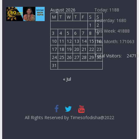
August 2026
Today: 1188
M
T
W
T
F
S
S
Yesterday: 1680
1
2
This Week: 41888
3
4
5
6
7
8
9
10
11
12
13
14
15
16
This Month: 171063
17
18
19
20
21
22
23
Total Visitors:
2471
24
25
26
27
28
29
30
31
« Jul
All Rights Reserved by Timesofodisha@2022