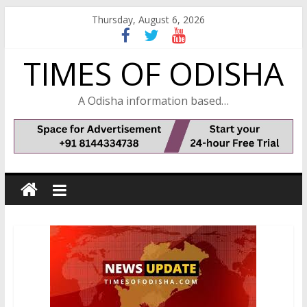
Skip
Thursday, August 6, 2026
to
content
TIMES OF ODISHA
A Odisha information based…