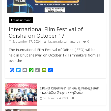
Entertainment
International Film Festival of
Odisha on October 17
September 17, 2024
Jayaprada samantaray
0
The International Film Festival of Odisha (IFFO) will be
held in Bhubaneswar on October 17. Filmmakers from all
over the
F
T
E
W
C
P
S
a
w
m
h
o
r
h
c
i
a
a
p
i
a
e
t
i
t
y
n
r
b
t
l
s
L
t
e
ଆସନ୍ତା ଅକ୍ଟୋବର ୧୭ ରେ ଭୁବନେଶ୍ୱରରେ
o
e
A
i
F
ଆନ୍ତର୍ଜାତିକ ଫିଲ୍ମ ଫେଷ୍ଟିଭାଲ
o
r
p
n
r
0
September 4, 2024
k
p
k
i
e
n