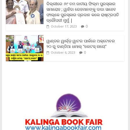
ଦିଲ୍ଲୀରେ ୬୯ ତମ ଜାତୀୟ ଫିଲ୍ମ ପୁରସ୍କାର
d
ସମାରୋହ ; ୱାହିଦା ରେହମାନଙ୍କୁ ଦାଦା ସାହେବ
l
y
ଫାଲ୍‌କେ ପୁରସ୍କାର ପ୍ରଦାନ କଲେ ରାଷ୍ଟ୍ରପତି
ଦ୍ରୌପଦୀ ମୁର୍ମୁ |
0
October 17, 2023
ୱାଣ୍ଡର ୱାର୍ଲ୍‌ଡ଼ ୱାଟର ପାର୍କରେ ଅକ୍ଟୋବର
୨୦ ରୁ ଦାଣ୍ଡିଆ ଧମାଲ୍ “ଲେଟସ୍ ନାଚୋ”
0
October 6, 2023