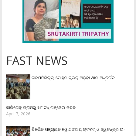
FAST NEWS
ଗଜପତିଜିଲ୍ଲା ମୋହନା ବ୍ଲକ୍‌ ଅଡ଼ବା ଥାନା ଅନ୍ତର୍ଗତ
କାରିଗେଜୁ ଗ୍ରାମରୁ ୨.୮ ଟନ୍ ଗଞ୍ଜେଇ ଜବତ
April 7, 2026
ବିକଶିତ ପଞ୍ଚାୟତ ହ୍ୱାଟସଆପ୍ ଚାଟବଟ୍ ଓ ସ୍ୱତନ୍ତ୍ର ଇ-