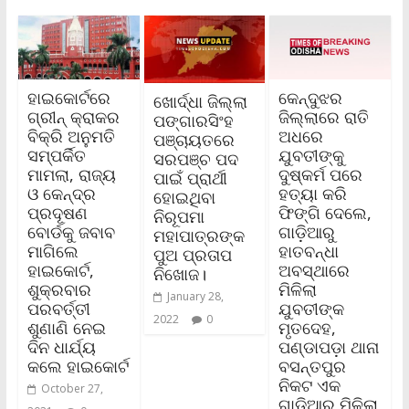
ହାଇକୋର୍ଟରେ
କେନ୍ଦୁଝର
ଖୋର୍ଦ୍ଧା ଜିଲ୍ଲା
ଗ୍ରୀନ୍ କ୍ରାକର
ଜିଲ୍ଲାରେ ରାତି
ପଙ୍ଗାରସିଂହ
ବିକ୍ରି ଅନୁମତି
ଅଧରେ
ପଞ୍ଚାୟତରେ
ସମ୍ପର୍କିତ
ଯୁବତୀଙ୍କୁ
ସରପଞ୍ଚ ପଦ
ମାମଲା, ରାଜ୍ୟ
ଦୁଷ୍କର୍ମ ପରେ
ପାଇଁ ପ୍ରାର୍ଥୀ
ଓ କେନ୍ଦ୍ର
ହତ୍ୟା କରି
ହୋଇଥିବା
ପ୍ରଦୂଷଣ
ଫିଙ୍ଗି ଦେଲେ,
ନିରୂପମା
ବୋର୍ଡକୁ ଜବାବ
ଗାଡ଼ିଆରୁ
ମହାପାତ୍ରଙ୍କ
ମାଗିଲେ
ହାତବନ୍ଧା
ପୁଅ ପ୍ରତାପ
ହାଇକୋର୍ଟ,
ଅବସ୍ଥାରେ
ନିଖୋଜ।
ଶୁକ୍ରବାର
ମିଳିଲା
January 28,
ପରବର୍ତ୍ତୀ
ଯୁବତୀଙ୍କ
2022
0
ଶୁଣାଣି ନେଇ
ମୃତଦେହ,
ଦିନ ଧାର୍ଯ୍ୟ
ପଣ୍ଡାପଡ଼ା ଥାନା
କଲେ ହାଇକୋର୍ଟ
ବସନ୍ତପୁର
ନିକଟ ଏକ
October 27,
ଗାଡ଼ିଆରୁ ମିଳିଲା