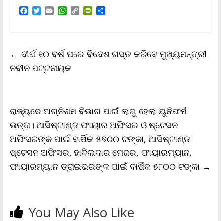
F
T
E
W
C
P
S
a
w
m
h
o
r
h
c
i
a
a
p
i
a
e
t
i
t
y
n
r
b
t
l
s
L
t
e
←
ଦୀର୍ଘ ୧୦ ବର୍ଷ ପରେ ବିଦେଶ ଗସ୍ତ କରିବେ ମୁଖ୍ୟମନ୍ତ୍ରୀ
o
e
A
i
F
o
r
p
n
r
ନବୀନ ପଟ୍ଟନାୟକ
k
p
k
i
e
n
d
l
ରାଜ୍ୟରେ ଅଗ୍ନିଶମ ବିଭାଗ ପାଇଁ ଲାଗୁ ହେଲା ୟୁନିଫର୍ମ
y
ଭତ୍ତା। ଆସିଷ୍ଟାଣ୍ଡ ଫାୟାର ଅଫିସର ଓ ଷ୍ଟେସନ
ଅଫିସରଙ୍କ ପାଇଁ ବାର୍ଷିକ ୫୭୦୦ ଟଙ୍କା, ଆସିଷ୍ଟାଣ୍ଡ
ଷ୍ଟେସନ ଅଫିସର, ହାବିଲଦାର ମେଜର, ଫାୟାରମ୍ୟାନ,
ଫାୟାରମ୍ୟାନ ଡ୍ରାଇଭରଙ୍କ ପାଇଁ ବାର୍ଷିକ ୫୮୦୦ ଟଙ୍କା
→
You May Also Like