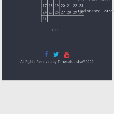
17
18
19
20
21
22
23
Total Visitors:
2472
24
25
26
27
28
29
30
31
« Jul
All Rights Reserved by Timesofodisha@2022