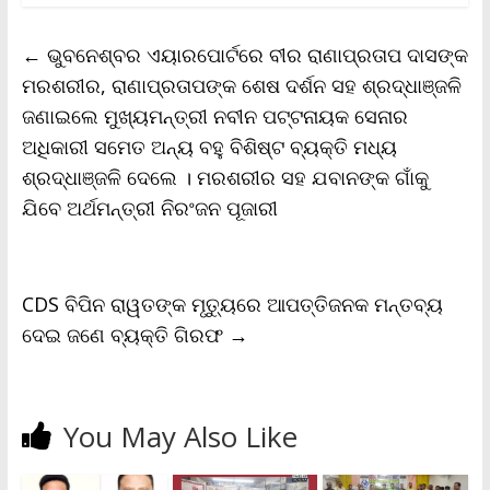
e
t
i
t
y
n
r
b
t
l
s
L
t
e
←
ଭୁବନେଶ୍ବର ଏୟାରପୋର୍ଟରେ ବୀର ରାଣାପ୍ରତାପ ଦାସଙ୍କ
o
e
A
i
F
o
r
p
n
r
ମରଶରୀର, ରାଣାପ୍ରତାପଙ୍କ ଶେଷ ଦର୍ଶନ ସହ ଶ୍ରଦ୍ଧାଞ୍ଜଳି
k
p
k
i
ଜଣାଇଲେ ମୁଖ୍ୟମନ୍ତ୍ରୀ ନବୀନ ପଟ୍ଟନାୟକ ସେନାର
e
n
ଅଧିକାରୀ ସମେତ ଅନ୍ୟ ବହୁ ବିଶିଷ୍ଟ ବ୍ୟକ୍ତି ମଧ୍ୟ
d
l
ଶ୍ରଦ୍ଧାଞ୍ଜଳି ଦେଲେ । ମରଶରୀର ସହ ଯବାନଙ୍କ ଗାଁକୁ
y
ଯିବେ ଅର୍ଥମନ୍ତ୍ରୀ ନିରଂଜନ ପୂଜାରୀ
CDS ବିପିନ ରାୱତଙ୍କ ମୃତ୍ୟୁରେ ଆପତ୍ତିଜନକ ମନ୍ତବ୍ୟ
ଦେଇ ଜଣେ ବ୍ୟକ୍ତି ଗିରଫ
→
You May Also Like