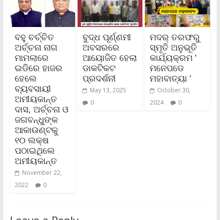
ବହୁ ଚର୍ଚ୍ଚିତ
ବୁଦ୍ଧ ପୂର୍ଣ୍ଣମୀ
ମଦର୍ ତରଫରୁ
ଅର୍ଚ୍ଚନା ନାଗ
ଅବସରରେ
ସ୍ମୃତି ଅନୁଭୂତି
ମାମଲାରେ
ଆୟୋଜିତ ହେଲା
କାର୍ଯ୍ୟକ୍ରମ ‘
ଇଡିରେ ହାଜର
ଡାକଟିକଟ
ମନେପଡେ
ହେଲେ
ପ୍ରଦର୍ଶନୀ
ମହାବାତ୍ୟା ‘
ବ୍ୟବସାୟୀ
May 13, 2025
October 30,
ଅମୀୟକାନ୍ତ
0
2024
0
ଦାସ, ଅର୍ଚ୍ଚନା ଓ
ଜଗବନ୍ଧୁଙ୍କ
ଆକାଉଣ୍ଟକୁ
୧୦ ଲକ୍ଷ
ପଠାଇଥିଲେ
ଅମୀୟକାନ୍ତ
November 22,
2022
0