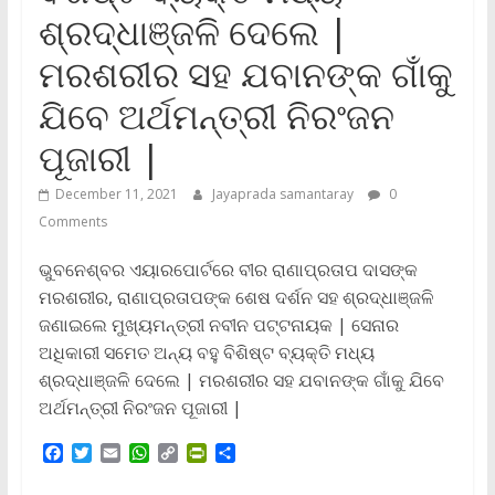
ଶ୍ରଦ୍ଧାଞ୍ଜଳି ଦେଲେ |
ମରଶରୀର ସହ ଯବାନଙ୍କ ଗାଁକୁ
ଯିବେ ଅର୍ଥମନ୍ତ୍ରୀ ନିରଂଜନ
ପୂଜାରୀ |
December 11, 2021
Jayaprada samantaray
0
Comments
ଭୁବନେଶ୍ବର ଏୟାରପୋର୍ଟରେ ବୀର ରାଣାପ୍ରତାପ ଦାସଙ୍କ
ମରଶରୀର, ରାଣାପ୍ରତାପଙ୍କ ଶେଷ ଦର୍ଶନ ସହ ଶ୍ରଦ୍ଧାଞ୍ଜଳି
ଜଣାଇଲେ ମୁଖ୍ୟମନ୍ତ୍ରୀ ନବୀନ ପଟ୍ଟନାୟକ | ସେନାର
ଅଧିକାରୀ ସମେତ ଅନ୍ୟ ବହୁ ବିଶିଷ୍ଟ ବ୍ୟକ୍ତି ମଧ୍ୟ
ଶ୍ରଦ୍ଧାଞ୍ଜଳି ଦେଲେ | ମରଶରୀର ସହ ଯବାନଙ୍କ ଗାଁକୁ ଯିବେ
ଅର୍ଥମନ୍ତ୍ରୀ ନିରଂଜନ ପୂଜାରୀ |
F
T
E
W
C
P
S
a
w
m
h
o
r
h
c
i
a
a
p
i
a