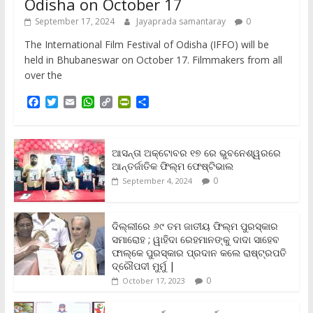
Odisha on October 17
September 17, 2024
Jayaprada samantaray
0
The International Film Festival of Odisha (IFFO) will be
held in Bhubaneswar on October 17. Filmmakers from all
over the
F
T
E
W
C
P
S
a
w
m
h
o
r
h
c
i
a
a
p
i
a
e
t
i
t
y
n
r
b
t
l
s
L
t
e
ଆସନ୍ତା ଅକ୍ଟୋବର ୧୭ ରେ ଭୁବନେଶ୍ୱରରେ
o
e
A
i
F
ଆନ୍ତର୍ଜାତିକ ଫିଲ୍ମ ଫେଷ୍ଟିଭାଲ
o
r
p
n
r
0
September 4, 2024
k
p
k
i
e
n
ଦିଲ୍ଲୀରେ ୬୯ ତମ ଜାତୀୟ ଫିଲ୍ମ ପୁରସ୍କାର
d
ସମାରୋହ ; ୱାହିଦା ରେହମାନଙ୍କୁ ଦାଦା ସାହେବ
l
y
ଫାଲ୍‌କେ ପୁରସ୍କାର ପ୍ରଦାନ କଲେ ରାଷ୍ଟ୍ରପତି
ଦ୍ରୌପଦୀ ମୁର୍ମୁ |
0
October 17, 2023