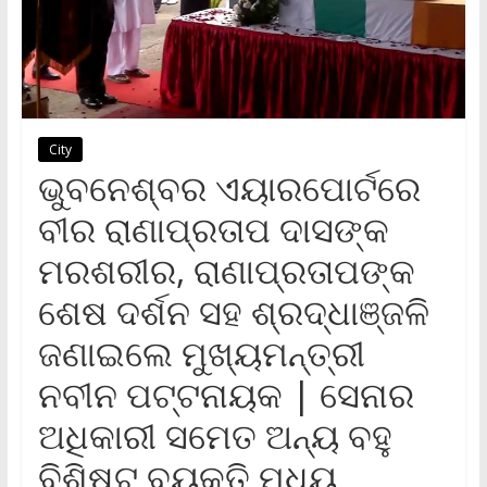
City
ଭୁବନେଶ୍ବର ଏୟାରପୋର୍ଟରେ
ବୀର ରାଣାପ୍ରତାପ ଦାସଙ୍କ
ମରଶରୀର, ରାଣାପ୍ରତାପଙ୍କ
ଶେଷ ଦର୍ଶନ ସହ ଶ୍ରଦ୍ଧାଞ୍ଜଳି
ଜଣାଇଲେ ମୁଖ୍ୟମନ୍ତ୍ରୀ
ନବୀନ ପଟ୍ଟନାୟକ | ସେନାର
ଅଧିକାରୀ ସମେତ ଅନ୍ୟ ବହୁ
ବିଶିଷ୍ଟ ବ୍ୟକ୍ତି ମଧ୍ୟ