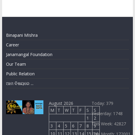
Binapani MIshra
Career
Janamangal Foundation
Our Team
Public Relation
ଆମ ବିଷୟରେ ...
August 2026
Today: 379
M
T
W
T
F
S
S
Yesterday: 1748
1
2
This Week: 42827
3
4
5
6
7
8
9
10
11
12
13
14
15
16
This Month: 172001