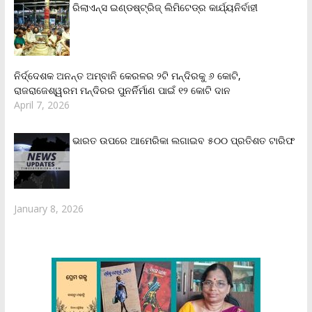
ରିଲାଏନ୍‌ସ ଇଣ୍ଡଷ୍ଟ୍ରିଜ୍ ଲିମିଟେଡ୍‌ର କାର୍ଯ୍ୟନିର୍ବାହୀ
ନିର୍ଦ୍ଦେଶକ ଅନନ୍ତ ଅମ୍ବାନି କେରଳର ୨ଟି ମନ୍ଦିରକୁ ୬ କୋଟି,
ରାଜରାଜେଶ୍ୱରମ ମନ୍ଦିରର ପୁନର୍ନିର୍ମାଣ ପାଇଁ ୧୨ କୋଟି ଦାନ
April 7, 2026
ଭାରତ ଉପରେ ଆମେରିକା ଲଗାଇବ ୫୦୦ ପ୍ରତିଶତ ଟାରିଫ
January 8, 2026