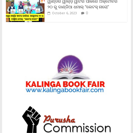
ୱାଣ୍ଡର ୱାର୍ଲ୍‌ଡ଼ ୱାଟର ପାର୍କରେ ଅକ୍ଟୋବର
୨୦ ରୁ ଦାଣ୍ଡିଆ ଧମାଲ୍ “ଲେଟସ୍ ନାଚୋ”
0
October 6, 2023