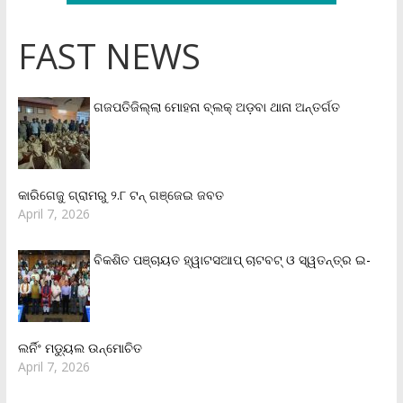
FAST NEWS
ଗଜପତିଜିଲ୍ଲା ମୋହନା ବ୍ଲକ୍‌ ଅଡ଼ବା ଥାନା ଅନ୍ତର୍ଗତ
କାରିଗେଜୁ ଗ୍ରାମରୁ ୨.୮ ଟନ୍ ଗଞ୍ଜେଇ ଜବତ
April 7, 2026
ବିକଶିତ ପଞ୍ଚାୟତ ହ୍ୱାଟସଆପ୍ ଚାଟବଟ୍ ଓ ସ୍ୱତନ୍ତ୍ର ଇ-
ଲର୍ନିଂ ମଡ୍ୟୁଲ ଉନ୍ମୋଚିତ
April 7, 2026