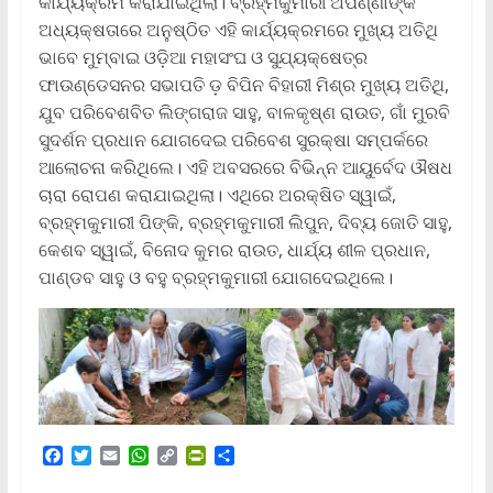
କାର୍ଯ୍ୟକ୍ରମ କରାଯାଇଥିଲା। ବ୍ରହ୍ମକୁମାରୀ ଅପର୍ଣ୍ଣାଙ୍କ
ଅଧ୍ୟକ୍ଷତାରେ ଅନୁଷ୍ଠିତ ଏହି କାର୍ଯ୍ୟକ୍ରମରେ ମୁଖ୍ୟ ଅତିଥି
ଭାବେ ମୁମ୍ବାଇ ଓଡ଼ିଆ ମହାସଂଘ ଓ ସୁଯ୍ୟକ୍ଷେତ୍ର
ଫାଉଣ୍ଡେସନର ସଭାପତି ଡ଼ ବିପିନ ବିହାରୀ ମିଶ୍ର ମୁଖ୍ୟ ଅତିଥି,
ଯୁବ ପରିବେଶବିତ ଲିଙ୍ଗରାଜ ସାହୁ, ବାଳକୃଷ୍ଣ ରାଉତ, ଗାଁ ମୁରବି
ସୁଦର୍ଶନ ପ୍ରଧାନ ଯୋଗଦେଇ ପରିବେଶ ସୁରକ୍ଷା ସମ୍ପର୍କରେ
ଆଲୋଚନା କରିଥିଲେ। ଏହି ଅବସରରେ ବିଭିନ୍ନ ଆୟୁର୍ବେଦ ଔଷଧ
ଚାରା ରୋପଣ କରାଯାଇଥିଲା। ଏଥିରେ ଅରକ୍ଷିତ ସ୍ୱାଇଁ,
ବ୍ରହ୍ମକୁମାରୀ ପିଙ୍କି, ବ୍ରହ୍ମକୁମାରୀ ଲିପୁନ, ଦିବ୍ୟ ଜୋତି ସାହୁ,
କେଶବ ସ୍ୱାଇଁ, ବିନୋଦ କୁମର ରାଉତ, ଧାର୍ଯ୍ୟ ଶୀଳ ପ୍ରଧାନ,
ପାଣ୍ଡବ ସାହୁ ଓ ବହୁ ବ୍ରହ୍ମକୁମାରୀ ଯୋଗଦେଇଥିଲେ।
F
T
E
W
C
P
S
a
w
m
h
o
r
h