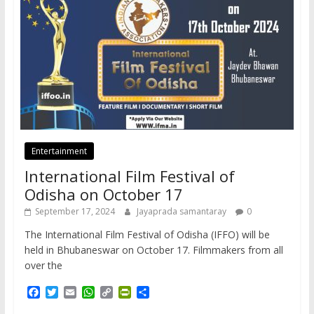
Entertainment
International Film Festival of
Odisha on October 17
September 17, 2024
Jayaprada samantaray
0
The International Film Festival of Odisha (IFFO) will be
held in Bhubaneswar on October 17. Filmmakers from all
over the
F
T
E
W
C
P
S
a
w
m
h
o
r
h