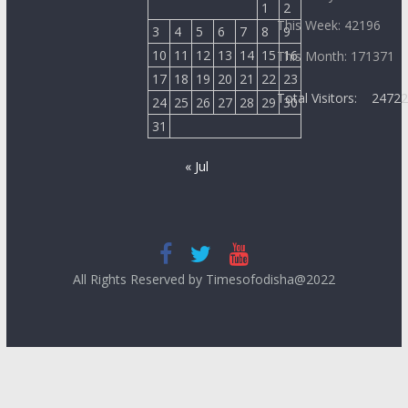
1
2
This Week: 42196
3
4
5
6
7
8
9
10
11
12
13
14
15
16
This Month: 171371
17
18
19
20
21
22
23
Total Visitors:
2472
24
25
26
27
28
29
30
31
« Jul
All Rights Reserved by Timesofodisha@2022