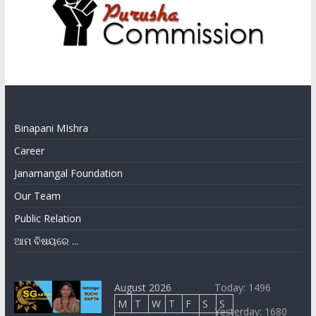
Binapani MIshra
Career
Janamangal Foundation
Our Team
Public Relation
ଆମ ବିଷୟରେ ...
August 2026
Today: 1496
M
T
W
T
F
S
S
Yesterday: 1680