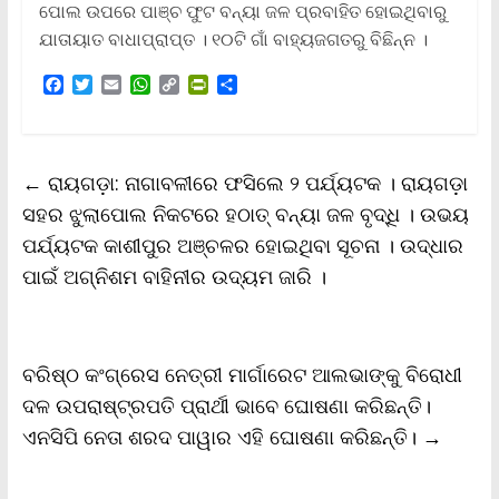
ପୋଲ ଉପରେ ପାଞ୍ଚ ଫୁଟ ବନ୍ୟା ଜଳ ପ୍ରବାହିତ ହୋଇଥିବାରୁ
ଯାତାୟାତ ବାଧାପ୍ରାପ୍ତ । ୧୦ଟି ଗାଁ ବାହ୍ୟଜଗତରୁ ବିଛିନ୍ନ ।
F
T
E
W
C
P
S
a
w
m
h
o
r
h
c
i
a
a
p
i
a
e
t
i
t
y
n
r
b
t
l
s
L
t
e
←
ରାୟଗଡ଼ା: ନାଗାବଳୀରେ ଫସିଲେ ୨ ପର୍ଯ୍ୟଟକ । ରାୟଗଡ଼ା
o
e
A
i
F
o
r
p
n
r
ସହର ଝୁଲାପୋଲ ନିକଟରେ ହଠାତ୍‌ ବନ୍ୟା ଜଳ ବୃଦ୍ଧି । ଉଭୟ
k
p
k
i
ପର୍ଯ୍ୟଟକ କାଶୀପୁର ଅଞ୍ଚଳର ହୋଇଥିବା ସୂଚନା । ଉଦ୍ଧାର
e
n
ପାଇଁ ଅଗ୍ନିଶମ ବାହିନୀର ଉଦ୍ୟମ ଜାରି ।
d
l
y
ବରିଷ୍ଠ କଂଗ୍ରେସ ନେତ୍ରୀ ମାର୍ଗାରେଟ ଆଲଭାଙ୍କୁ ବିରୋଧୀ
ଦଳ ଉପରାଷ୍ଟ୍ରପତି ପ୍ରାର୍ଥୀ ଭାବେ ଘୋଷଣା କରିଛନ୍ତି।
ଏନସିପି ନେତା ଶରଦ ପାୱାର ଏହି ଘୋଷଣା କରିଛନ୍ତି।
→