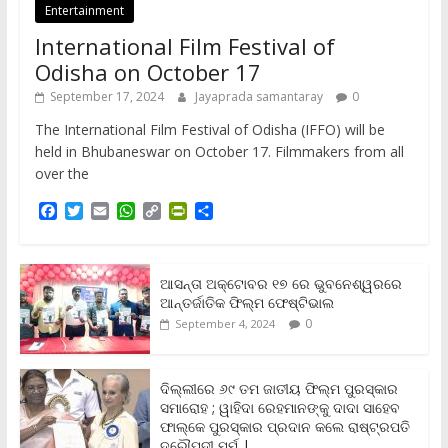
Entertainment
International Film Festival of
Odisha on October 17
September 17, 2024
Jayaprada samantaray
0
The International Film Festival of Odisha (IFFO) will be
held in Bhubaneswar on October 17. Filmmakers from all
over the
F
T
E
W
C
P
S
a
w
m
h
o
r
h
c
i
a
a
p
i
a
e
t
i
t
y
n
r
b
t
l
s
L
t
e
ଆସନ୍ତା ଅକ୍ଟୋବର ୧୭ ରେ ଭୁବନେଶ୍ୱରରେ
o
e
A
i
F
ଆନ୍ତର୍ଜାତିକ ଫିଲ୍ମ ଫେଷ୍ଟିଭାଲ
o
r
p
n
r
0
September 4, 2024
k
p
k
i
e
n
ଦିଲ୍ଲୀରେ ୬୯ ତମ ଜାତୀୟ ଫିଲ୍ମ ପୁରସ୍କାର
d
ସମାରୋହ ; ୱାହିଦା ରେହମାନଙ୍କୁ ଦାଦା ସାହେବ
l
y
ଫାଲ୍‌କେ ପୁରସ୍କାର ପ୍ରଦାନ କଲେ ରାଷ୍ଟ୍ରପତି
ଦ୍ରୌପଦୀ ମୁର୍ମୁ |