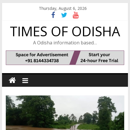
Skip
Thursday, August 6, 2026
to
content
TIMES OF ODISHA
A Odisha information based…