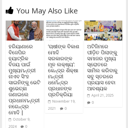
You May Also Like
ହରିୟାଣାରେ
‘ଚାଷୀଙ୍କ ବିକାଶ
ଅଟିଜିମ‌ରେ
ବିଜେପିର
ମୋଦି
ପୀଡ଼ିତ ପିଲାଙ୍କୁ
ହ୍ୟାଟ୍ରିକ
ସରକାରଙ୍କ
ସମାଜର ମୁଖ୍ୟ
ବିଜୟ ପାଇଁ
ମୂଳ ଲକ୍ଷ୍ୟ’:
ସ୍ରୋତରେ
ମୁଖ୍ୟମନ୍ତ୍ରୀ
କେନ୍ଦ୍ର ଶିକ୍ଷା
ସାମିଲ କରିବାକୁ
ନାଏବ ସିଂହ
ମନ୍ତ୍ରୀ
ସବୁ ସ୍ତରରେ
ସାଇନିଙ୍କୁ ଭେଟି
ଧର୍ମେନ୍ଦ୍ର
ପ୍ରୟାସ ହେବା
ଶୁଭେଚ୍ଛା
ପ୍ରଧାନଙ୍କ
ଆବଶ୍ୟକ
ଜଣାଇଲେ
ପ୍ରତିକ୍ରିୟା
April 21, 2025
ପ୍ରଧାନମନ୍ତ୍ରୀ
November 19,
0
ନରେନ୍ଦ୍ର
2021
0
ମୋଦି |
October 9,
2024
0