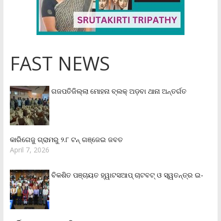
FAST NEWS
ଗଜପତିଜିଲ୍ଲା ମୋହନା ବ୍ଲକ୍‌ ଅଡ଼ବା ଥାନା ଅନ୍ତର୍ଗତ
କାରିଗେଜୁ ଗ୍ରାମରୁ ୨.୮ ଟନ୍ ଗଞ୍ଜେଇ ଜବତ
April 7, 2026
ବିକଶିତ ପଞ୍ଚାୟତ ହ୍ୱାଟସଆପ୍ ଚାଟବଟ୍ ଓ ସ୍ୱତନ୍ତ୍ର ଇ-