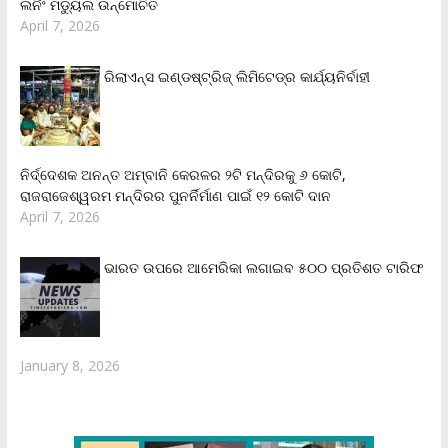
ଲର୍ନିଂ ମଡ୍ୟୁଲ ଉନ୍ମୋଚିତ
April 7, 2026
ରିଲାଏନ୍‌ସ ଇଣ୍ଡଷ୍ଟ୍ରିଜ୍ ଲିମିଟେଡ୍‌ର କାର୍ଯ୍ୟନିର୍ବାହୀ
ନିର୍ଦ୍ଦେଶକ ଅନନ୍ତ ଅମ୍ବାନି କେରଳର ୨ଟି ମନ୍ଦିରକୁ ୬ କୋଟି,
ରାଜରାଜେଶ୍ୱରମ ମନ୍ଦିରର ପୁନର୍ନିର୍ମାଣ ପାଇଁ ୧୨ କୋଟି ଦାନ
April 7, 2026
ଭାରତ ଉପରେ ଆମେରିକା ଲଗାଇବ ୫୦୦ ପ୍ରତିଶତ ଟାରିଫ
January 8, 2026