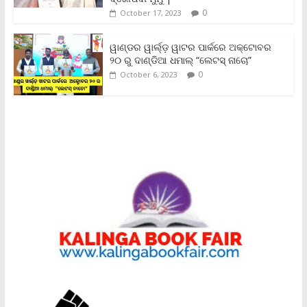
0
October 17, 2023
ୱାଣ୍ଡର ୱାର୍ଲ୍‌ଡ଼ ୱାଟର ପାର୍କରେ ଅକ୍ଟୋବର
୨୦ ରୁ ଦାଣ୍ଡିଆ ଧମାଲ୍ “ଲେଟସ୍ ନାଚୋ”
0
October 6, 2023