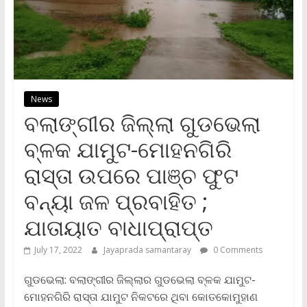
News
ବଲାଙ୍ଗୀର ଜିଲ୍ଲା ଗୁଡଭେଲା
ବ୍ଳକ ଯାମୁଟ-ମୋହନଗିରି
ରାସ୍ତା ଉପରେ ପାଞ୍ଚ ଫୁଟ
ବନ୍ୟା ଜଳ ପ୍ରବାହିତ ;
ଯାତାୟାତ ବାଧାପ୍ରାପ୍ତ
July 17, 2022
Jayaprada samantaray
0 Comments
ଗୁଡଭେଲା: ବଲାଙ୍ଗୀର ଜିଲ୍ଲାର ଗୁଡଭେଲା ବ୍ଳକ ଯାମୁଟ-
ମୋହନଗିରି ରାସ୍ତା ଯାମୁଟ ନିକଟରେ ଥିବା କୋତକୋମୁହାଣ