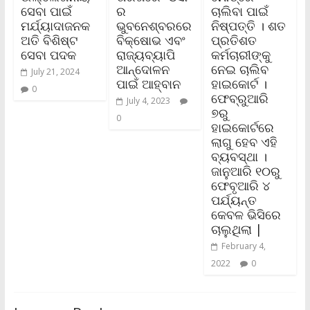
ସେବା ପାଇଁ
ର
ଚାଲିବା ପାଇଁ
ମର୍ଯ୍ୟାଦାଜନକ
ଭୁବନେଶ୍ବରରେ
ନିଷ୍ପତ୍ତି । ଶତ
ଅତି ବିଶିଷ୍ଟ
ବିକ୍ଷୋଭ ଏବଂ
ପ୍ରତିଶତ
ସେବା ପଦକ
ରାଜ୍ୟବ୍ୟାପି
କର୍ମଚାରୀଙ୍କୁ
ଆନ୍ଦୋଳନ
ନେଇ ଚାଲିବ
July 21, 2024
ପାଇଁ ଆହ୍ବାନ
ହାଇକୋର୍ଟ ।
0
ଫେବ୍ରୁଆରି
July 4, 2023
୭ରୁ
0
ହାଇକୋର୍ଟରେ
ଲାଗୁ ହେବ ଏହି
ବ୍ୟବସ୍ଥା ।
ଜାନୁଆରି ୧୦ରୁ
ଫେବୃଆରି ୪
ପର୍ଯ୍ୟନ୍ତ
କେବଳ ଭିସିରେ
ଚାଲୁଥିଲା |
February 4,
2022
0