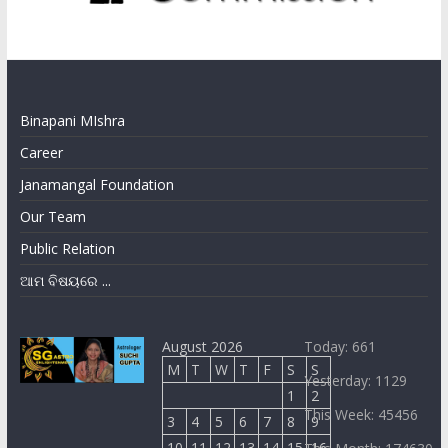
Binapani MIshra
Career
Janamangal Foundation
Our Team
Public Relation
ଆମ ବିଷୟରେ ...
August 2026
Today: 661
M
T
W
T
F
S
S
Yesterday: 1129
1
2
This Week: 45456
3
4
5
6
7
8
9
10
11
12
13
14
15
16