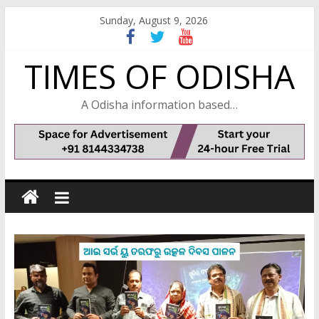
Skip
Sunday, August 9, 2026
to
content
TIMES OF ODISHA
A Odisha information based…