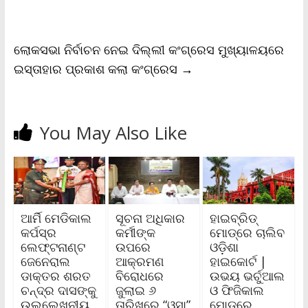
n
d
l
y
ଲୋକସଭା ନିର୍ବାଚନ ନେଇ ଦିଲ୍ଲୀ କଂଗ୍ରେସ ମୁଖ୍ୟାଳୟରେ
ଇସ୍ତାହାର ପ୍ରକାଶ କଲା କଂଗ୍ରେସ
→
You May Also Like
ଆର୍ମି ମେଡିକାଲ
ସୂଚନା ଅଧିକାର
ହାଇବ୍ରିଡ୍
କର୍ପସ୍‌ର
କର୍ମୀଙ୍କ
ମୋଡ୍‌ରେ ଚାଲିବ
ଲେଫ୍ଟନାଣ୍ଟ
ଉପରେ
ଓଡ଼ିଶା
ଜେ‌ନେରାଲ
ଆକ୍ରମଣ
ହାଇକୋର୍ଟ |
ଡାକ୍ତର ଶରତ
ବିରୋଧରେ
ଉଭୟ ଭର୍ଚୁଆଲ
ଚନ୍ଦ୍ର ଦାସଙ୍କୁ
ଜୁଲାଇ ୬
ଓ ଫିଜିକାଲ
ଉଲ୍ଲେଖନୀୟ
ତାରିଖରେ “ଓସା”
ମୋଡ୍‌ରେ