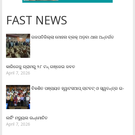
FAST NEWS
ଗଜପତିଜିଲ୍ଲା ମୋହନା ବ୍ଲକ୍‌ ଅଡ଼ବା ଥାନା ଅନ୍ତର୍ଗତ
କାରିଗେଜୁ ଗ୍ରାମରୁ ୨.୮ ଟନ୍ ଗଞ୍ଜେଇ ଜବତ
April 7, 2026
ବିକଶିତ ପଞ୍ଚାୟତ ହ୍ୱାଟସଆପ୍ ଚାଟବଟ୍ ଓ ସ୍ୱତନ୍ତ୍ର ଇ-
ଲର୍ନିଂ ମଡ୍ୟୁଲ ଉନ୍ମୋଚିତ
April 7, 2026