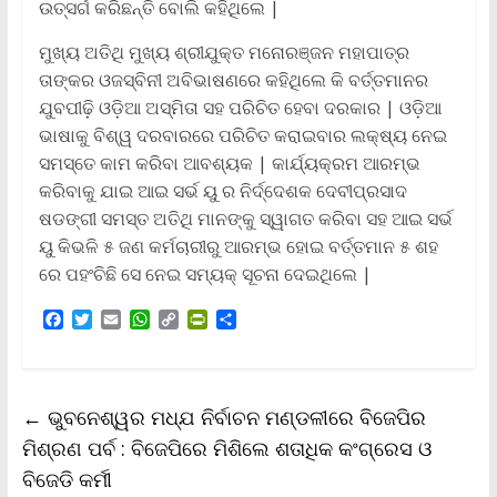
ଉତ୍ସର୍ଗ କରିଛନ୍ତି ବୋଲି କହିଥିଲେ |
ମୁଖ୍ୟ ଅତିଥି ମୁଖ୍ୟ ଶ୍ରୀଯୁକ୍ତ ମନୋରଞ୍ଜନ ମହାପାତ୍ର
ତାଙ୍କର ଓଜସ୍ବିନୀ ଅବିଭାଷଣରେ କହିଥିଲେ କି ବର୍ତ୍ତମାନର
ଯୁବପୀଢ଼ି ଓଡ଼ିଆ ଅସ୍ମିତା ସହ ପରିଚିତ ହେବା ଦରକାର | ଓଡ଼ିଆ
ଭାଷାକୁ ବିଶ୍ୱ ଦରବାରରେ ପରିଚିତ କରାଇବାର ଲକ୍ଷ୍ୟ ନେଇ
ସମସ୍ତେ କାମ କରିବା ଆବଶ୍ୟକ | କାର୍ଯ୍ୟକ୍ରମ ଆରମ୍ଭ
କରିବାକୁ ଯାଇ ଆଇ ସର୍ଭ ୟୁ ର ନିର୍ଦ୍ଦେଶକ ଦେବୀପ୍ରସାଦ
ଷଡଙ୍ଗୀ ସମସ୍ତ ଅତିଥି ମାନଙ୍କୁ ସ୍ୱାଗତ କରିବା ସହ ଆଇ ସର୍ଭ
ୟୁ କିଭଳି ୫ ଜଣ କର୍ମଚାରୀରୁ ଆରମ୍ଭ ହୋଇ ବର୍ତ୍ତମାନ ୫ ଶହ
ରେ ପହଂଚିଛି ସେ ନେଇ ସମ୍ୟକ୍ ସୂଚନା ଦେଇଥିଲେ |
F
T
E
W
C
P
S
a
w
m
h
o
r
h
c
i
a
a
p
i
a
e
t
i
t
y
n
r
b
t
l
s
L
t
e
←
ଭୁବନେଶ୍ୱର ମଧ୍ଯ ନିର୍ବାଚନ ମଣ୍ଡଳୀରେ ବିଜେପିର
o
e
A
i
F
o
r
p
n
r
ମିଶ୍ରଣ ପର୍ବ : ବିଜେପିରେ ମିଶିଲେ ଶତାଧିକ କଂଗ୍ରେସ ଓ
k
p
k
i
ବିଜେଡି କର୍ମୀ
e