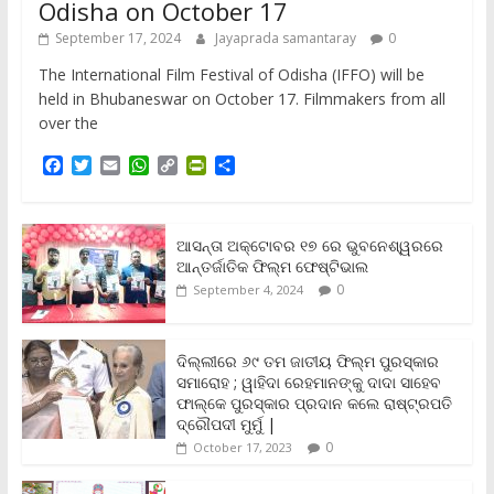
Odisha on October 17
September 17, 2024
Jayaprada samantaray
0
The International Film Festival of Odisha (IFFO) will be
held in Bhubaneswar on October 17. Filmmakers from all
over the
F
T
E
W
C
P
S
a
w
m
h
o
r
h
c
i
a
a
p
i
a
e
t
i
t
y
n
r
b
t
l
s
L
t
e
ଆସନ୍ତା ଅକ୍ଟୋବର ୧୭ ରେ ଭୁବନେଶ୍ୱରରେ
o
e
A
i
F
ଆନ୍ତର୍ଜାତିକ ଫିଲ୍ମ ଫେଷ୍ଟିଭାଲ
o
r
p
n
r
0
September 4, 2024
k
p
k
i
e
n
ଦିଲ୍ଲୀରେ ୬୯ ତମ ଜାତୀୟ ଫିଲ୍ମ ପୁରସ୍କାର
d
ସମାରୋହ ; ୱାହିଦା ରେହମାନଙ୍କୁ ଦାଦା ସାହେବ
l
y
ଫାଲ୍‌କେ ପୁରସ୍କାର ପ୍ରଦାନ କଲେ ରାଷ୍ଟ୍ରପତି
ଦ୍ରୌପଦୀ ମୁର୍ମୁ |
0
October 17, 2023