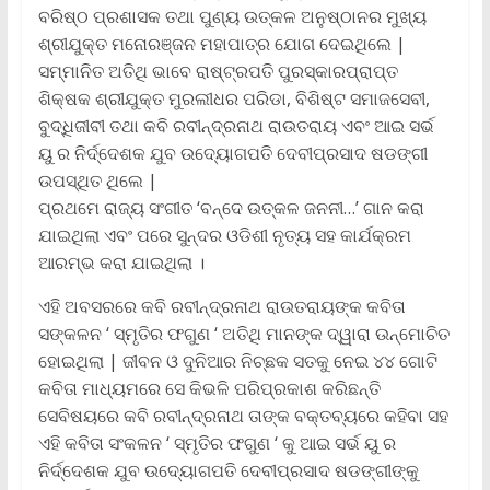
ବରିଷ୍ଠ ପ୍ରଶାସକ ତଥା ପୁଣ୍ୟ ଉତ୍କଳ ଅନୁଷ୍ଠାନର ମୁଖ୍ୟ
ଶ୍ରୀଯୁକ୍ତ ମନୋରଞ୍ଜନ ମହାପାତ୍ର ଯୋଗ ଦେଇଥିଲେ |
ସମ୍ମାନିତ ଅତିଥି ଭାବେ ରାଷ୍ଟ୍ରପତି ପୁରସ୍କାରପ୍ରାପ୍ତ
ଶିକ୍ଷକ ଶ୍ରୀଯୁକ୍ତ ମୁରଲୀଧର ପରିଡା, ବିଶିଷ୍ଟ ସମାଜସେବୀ,
ବୁଦ୍ଧିଜୀବୀ ତଥା କବି ରବୀନ୍ଦ୍ରନାଥ ରାଉତରାୟ ଏବଂ ଆଇ ସର୍ଭ
ୟୁ ର ନିର୍ଦ୍ଦେଶକ ଯୁବ ଉଦ୍ୟୋଗପତି ଦେବୀପ୍ରସାଦ ଷଡଙ୍ଗୀ
ଉପସ୍ଥିତ ଥିଲେ |
ପ୍ରଥମେ ରାଜ୍ୟ ସଂଗୀତ ‘ବନ୍ଦେ ଉତ୍କଳ ଜନନୀ…’ ଗାନ କରା
ଯାଇଥିଲା ଏବଂ ପରେ ସୁନ୍ଦର ଓଡିଶୀ ନୃତ୍ୟ ସହ କାର୍ଯକ୍ରମ
ଆରମ୍ଭ କରା ଯାଇଥିଲା ।
ଏହି ଅବସରରେ କବି ରବୀନ୍ଦ୍ରନାଥ ରାଉତରାୟଙ୍କ କବିତା
ସଙ୍କଳନ ‘ ସ୍ମୃତିର ଫଗୁଣ ‘ ଅତିଥି ମାନଙ୍କ ଦ୍ୱାରା ଉନ୍ମୋଚିତ
ହୋଇଥିଲା | ଜୀବନ ଓ ଦୁନିଆର ନିଚ୍ଛକ ସତକୁ ନେଇ ୪୪ ଗୋଟି
କବିତା ମାଧ୍ୟମରେ ସେ କିଭଳି ପରିପ୍ରକାଶ କରିଛନ୍ତି
ସେବିଷୟରେ କବି ରବୀନ୍ଦ୍ରନାଥ ତାଙ୍କ ବକ୍ତବ୍ୟରେ କହିବା ସହ
ଏହି କବିତା ସଂକଳନ ‘ ସ୍ମୃତିର ଫଗୁଣ ‘ କୁ ଆଇ ସର୍ଭ ୟୁ ର
ନିର୍ଦ୍ଦେଶକ ଯୁବ ଉଦ୍ୟୋଗପତି ଦେବୀପ୍ରସାଦ ଷଡଙ୍ଗୀଙ୍କୁ