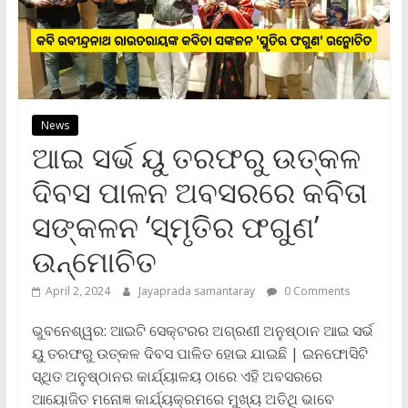
News
ଆଇ ସର୍ଭ ୟୁ ତରଫରୁ ଉତ୍କଳ
ଦିବସ ପାଳନ ଅବସରରେ କବିତା
ସଙ୍କଳନ ‘ସ୍ମୃତିର ଫଗୁଣ’
ଉନ୍ମୋଚିତ
April 2, 2024
Jayaprada samantaray
0 Comments
ଭୁବନେଶ୍ୱର: ଆଇଟି ସେକ୍ଟରର ଅଗ୍ରଣୀ ଅନୁଷ୍ଠାନ ଆଇ ସର୍ଭ
ୟୁ ତରଫରୁ ଉତ୍କଳ ଦିବସ ପାଳିତ ହୋଇ ଯାଇଛି | ଇନଫୋସିଟି
ସ୍ଥିତ ଅନୁଷ୍ଠାନର କାର୍ଯ୍ୟାଳୟ ଠାରେ ଏହି ଅବସରରେ
ଆୟୋଜିତ ମନୋଜ୍ଞ କାର୍ଯ୍ୟକ୍ରମରେ ମୁଖ୍ୟ ଅତିଥି ଭାବେ