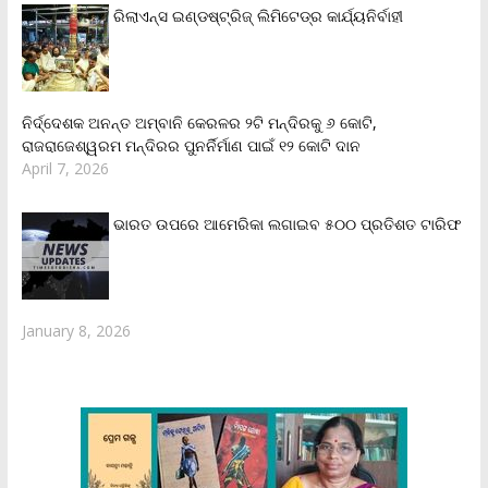
ରିଲାଏନ୍‌ସ ଇଣ୍ଡଷ୍ଟ୍ରିଜ୍ ଲିମିଟେଡ୍‌ର କାର୍ଯ୍ୟନିର୍ବାହୀ
ନିର୍ଦ୍ଦେଶକ ଅନନ୍ତ ଅମ୍ବାନି କେରଳର ୨ଟି ମନ୍ଦିରକୁ ୬ କୋଟି,
ରାଜରାଜେଶ୍ୱରମ ମନ୍ଦିରର ପୁନର୍ନିର୍ମାଣ ପାଇଁ ୧୨ କୋଟି ଦାନ
April 7, 2026
ଭାରତ ଉପରେ ଆମେରିକା ଲଗାଇବ ୫୦୦ ପ୍ରତିଶତ ଟାରିଫ
January 8, 2026