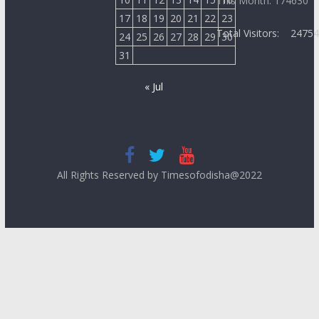
This Month: 174630
17
18
19
20
21
22
23
Total Visitors:
2475
24
25
26
27
28
29
30
31
« Jul
All Rights Reserved by Timesofodisha@2022