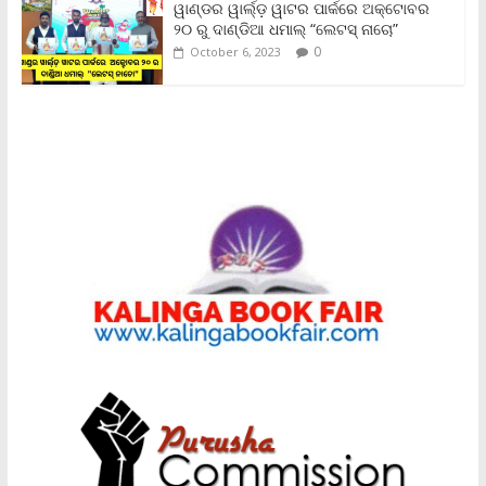
ୱାଣ୍ଡର ୱାର୍ଲ୍‌ଡ଼ ୱାଟର ପାର୍କରେ ଅକ୍ଟୋବର
୨୦ ରୁ ଦାଣ୍ଡିଆ ଧମାଲ୍ “ଲେଟସ୍ ନାଚୋ”
0
October 6, 2023