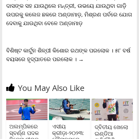
ଦାସଙ୍କ ସହ ଯାଉଥିଲେ ମନ୍ତ୍ରୀ, ଉଭୟେ ଯାଉଥିବା ଗାଡ଼ି
e
n
ଉପରକୁ କଲେଜ ଛକରେ ଅଣ୍ଡାମାଡ଼, ମିଶ୍ରଣ ପର୍ବରେ ଯୋଗ
d
l
ଦେବାକୁ ଯାଉଥିବା ବେଳେ ଅଣ୍ଡାମାଡ଼
y
ବିଶିଷ୍ଟ କାର୍ଟୁନ ଶିଳ୍ପୀ କିଶୋର ରଥଙ୍କ ପରଲୋକ । ୫୮ ବର୍ଷ
ବୟସରେ ହୃଦ୍‌ଘାତରେ ପରଲୋକ ।
→
You May Also Like
ଅଲମ୍ପିକରେ
ଏସୀୟ
ଦ୍ବିତୀୟ ଖେଲୋ
ସ୍ବର୍ଣ୍ଣ ପଦକ
କ୍ରୀଡ଼ା-୨୦୨୩:
ଇଣ୍ଡିଆ