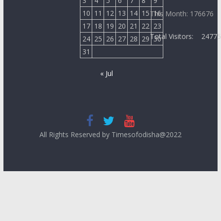
3
4
5
6
7
8
9
10
11
12
13
14
15
16
This Month: 176676
17
18
19
20
21
22
23
Total Visitors:
2477
24
25
26
27
28
29
30
31
« Jul
All Rights Reserved by Timesofodisha@2022