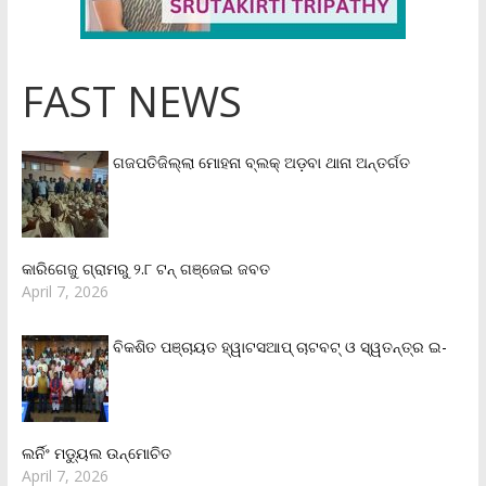
FAST NEWS
ଗଜପତିଜିଲ୍ଲା ମୋହନା ବ୍ଲକ୍‌ ଅଡ଼ବା ଥାନା ଅନ୍ତର୍ଗତ
କାରିଗେଜୁ ଗ୍ରାମରୁ ୨.୮ ଟନ୍ ଗଞ୍ଜେଇ ଜବତ
April 7, 2026
ବିକଶିତ ପଞ୍ଚାୟତ ହ୍ୱାଟସଆପ୍ ଚାଟବଟ୍ ଓ ସ୍ୱତନ୍ତ୍ର ଇ-
ଲର୍ନିଂ ମଡ୍ୟୁଲ ଉନ୍ମୋଚିତ
April 7, 2026