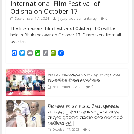
International Film Festival of
Odisha on October 17
September 17, 2024
Jayaprada samantaray
0
The International Film Festival of Odisha (IFFO) will be
held in Bhubaneswar on October 17. Filmmakers from all
over the
F
T
E
W
C
P
S
a
w
m
h
o
r
h
c
i
a
a
p
i
a
e
t
i
t
y
n
r
b
t
l
s
L
t
e
ଆସନ୍ତା ଅକ୍ଟୋବର ୧୭ ରେ ଭୁବନେଶ୍ୱରରେ
o
e
A
i
F
ଆନ୍ତର୍ଜାତିକ ଫିଲ୍ମ ଫେଷ୍ଟିଭାଲ
o
r
p
n
r
0
September 4, 2024
k
p
k
i
e
n
ଦିଲ୍ଲୀରେ ୬୯ ତମ ଜାତୀୟ ଫିଲ୍ମ ପୁରସ୍କାର
d
ସମାରୋହ ; ୱାହିଦା ରେହମାନଙ୍କୁ ଦାଦା ସାହେବ
l
y
ଫାଲ୍‌କେ ପୁରସ୍କାର ପ୍ରଦାନ କଲେ ରାଷ୍ଟ୍ରପତି
ଦ୍ରୌପଦୀ ମୁର୍ମୁ |
0
October 17, 2023