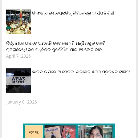
ରିଲାଏନ୍‌ସ ଇଣ୍ଡଷ୍ଟ୍ରିଜ୍ ଲିମିଟେଡ୍‌ର କାର୍ଯ୍ୟନିର୍ବାହୀ
ନିର୍ଦ୍ଦେଶକ ଅନନ୍ତ ଅମ୍ବାନି କେରଳର ୨ଟି ମନ୍ଦିରକୁ ୬ କୋଟି,
ରାଜରାଜେଶ୍ୱରମ ମନ୍ଦିରର ପୁନର୍ନିର୍ମାଣ ପାଇଁ ୧୨ କୋଟି ଦାନ
April 7, 2026
ଭାରତ ଉପରେ ଆମେରିକା ଲଗାଇବ ୫୦୦ ପ୍ରତିଶତ ଟାରିଫ
January 8, 2026