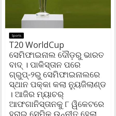
Sports
T20 WorldCup
ସେମିଫାଇନାଲ ଦୌଡ଼ରୁ ଭାରତ
ବାଦ୍‌ । ପାକିସ୍ତାନ ପରେ
ଗ୍ରୁପ୍‌-୨ରୁ ସେମିଫାଇନାଲରେ
ସ୍ଥାନ ପକ୍କା କଲା ନ୍ୟୁଜିଲାଣ୍ଡ
। ଆଜିର ମ୍ୟାଚର୍‌
ଆଫଗାନିସ୍ତାନକୁ ୮ ୱିକେଟରେ
ହରାଇ ସେମିକୁ ଉନ୍ନୀତ ହେଲା