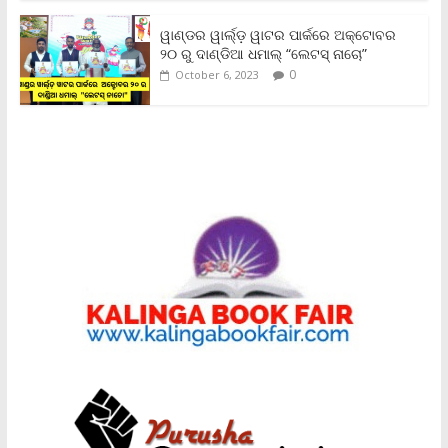
ୱାଣ୍ଡର ୱାର୍ଲ୍‌ଡ଼ ୱାଟର ପାର୍କରେ ଅକ୍ଟୋବର
୨୦ ରୁ ଦାଣ୍ଡିଆ ଧମାଲ୍ “ଲେଟସ୍ ନାଚୋ”
0
October 6, 2023