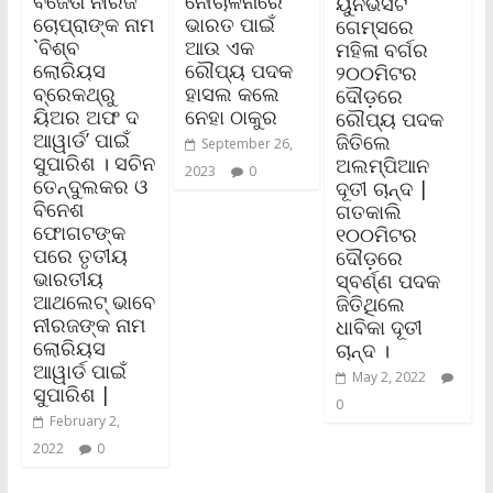
ବିଜେତା ନୀରଜ
ନୌଚାଳନାରେ
ୟୁନିର୍ଭସିଟି
ଚୋପ୍ରାଙ୍କ ନାମ
ଭାରତ ପାଇଁ
ଗେମ୍ସରେ
`ବିଶ୍ବ
ଆଉ ଏକ
ମହିଳା ବର୍ଗର
ଲୋରିୟସ
ରୌପ୍ୟ ପଦକ
୨୦୦ମିଟର
ବ୍ରେକଥ୍ରୁ
ହାସଲ କଲେ
ଦୌଡ଼ରେ
ୟିଅର ଅଫ ଦ
ନେହା ଠାକୁର
ରୌପ୍ୟ ପଦକ
ଆୱାର୍ଡ’ ପାଇଁ
ଜିତିଲେ
September 26,
ସୁପାରିଶ । ସଚିନ
ଅଲମ୍ପିଆନ
2023
0
ତେନ୍ଦୁଲକର ଓ
ଦୂତୀ ଚାନ୍ଦ |
ବିନେଶ
ଗତକାଲି
ଫୋଗଟଙ୍କ
୧୦୦ମିଟର
ପରେ ତୃତୀୟ
ଦୌଡ଼ରେ
ଭାରତୀୟ
ସ୍ବର୍ଣ୍ଣ ପଦକ
ଆଥଲେଟ୍ ଭାବେ
ଜିତିଥିଲେ
ନୀରଜଙ୍କ ନାମ
ଧାବିକା ଦୂତୀ
ଲୋରିୟସ
ଚାନ୍ଦ ।
ଆୱାର୍ଡ ପାଇଁ
May 2, 2022
ସୁପାରିଶ |
0
February 2,
2022
0