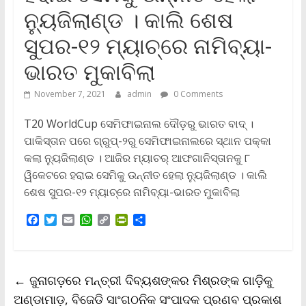
ନ୍ୟୁଜିଲାଣ୍ଡ । କାଲି ଶେଷ
ସୁପର-୧୨ ମ୍ୟାଚ୍‌ରେ ନାମିବ୍ୟା-
ଭାରତ ମୁକାବିଲା
November 7, 2021
admin
0 Comments
T20 WorldCup ସେମିଫାଇନାଲ ଦୌଡ଼ରୁ ଭାରତ ବାଦ୍‌ ।
ପାକିସ୍ତାନ ପରେ ଗ୍ରୁପ୍‌-୨ରୁ ସେମିଫାଇନାଲରେ ସ୍ଥାନ ପକ୍କା
କଲା ନ୍ୟୁଜିଲାଣ୍ଡ । ଆଜିର ମ୍ୟାଚର୍‌ ଆଫଗାନିସ୍ତାନକୁ ୮
ୱିକେଟରେ ହରାଇ ସେମିକୁ ଉନ୍ନୀତ ହେଲା ନ୍ୟୁଜିଲାଣ୍ଡ । କାଲି
ଶେଷ ସୁପର-୧୨ ମ୍ୟାଚ୍‌ରେ ନାମିବ୍ୟା-ଭାରତ ମୁକାବିଲା
F
T
E
W
C
P
S
a
w
m
h
o
r
h
c
i
a
a
p
i
a
e
t
i
t
y
n
r
b
t
l
s
L
t
e
←
ଜୁନାଗଡ଼ରେ ମନ୍ତ୍ରୀ ଦିବ୍ୟଶଙ୍କର ମିଶ୍ରଙ୍କ ଗାଡ଼ିକୁ
o
e
A
i
F
o
r
p
n
r
ଅଣ୍ଡାମାଡ଼, ବିଜେଡି ସାଂଗଠନିକ ସଂପାଦକ ପ୍ରଣବ ପ୍ରକାଶ
k
p
k
i