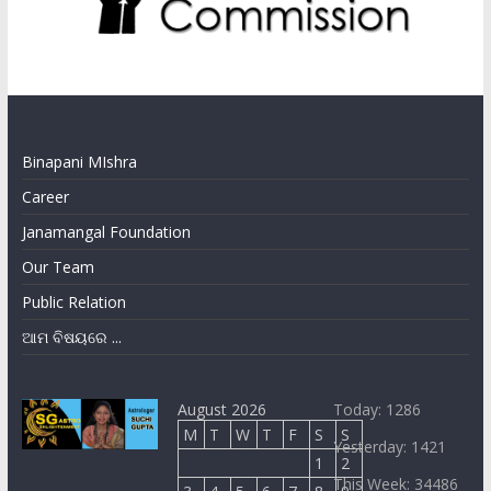
Binapani MIshra
Career
Janamangal Foundation
Our Team
Public Relation
ଆମ ବିଷୟରେ ...
August 2026
Today: 1286
M
T
W
T
F
S
S
Yesterday: 1421
1
2
This Week: 34486