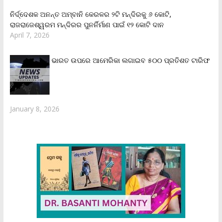
ନିର୍ଦ୍ଦେଶକ ଅନନ୍ତ ଅମ୍ବାନି କେରଳର ୨ଟି ମନ୍ଦିରକୁ ୬ କୋଟି,
ରାଜରାଜେଶ୍ୱରମ ମନ୍ଦିରର ପୁନର୍ନିର୍ମାଣ ପାଇଁ ୧୨ କୋଟି ଦାନ
April 7, 2026
ଭାରତ ଉପରେ ଆମେରିକା ଲଗାଇବ ୫୦୦ ପ୍ରତିଶତ ଟାରିଫ
January 8, 2026