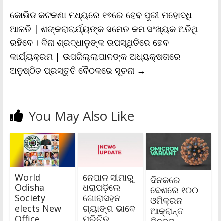
କୋଭିଡ କଟକଣା ମଧ୍ୟରେ ୧୭ରେ ହେବ ପୁରୀ ମହୋଦଧି
ଆଳତି | ଶଙ୍କରାଚାର୍ଯ୍ୟଙ୍କ ସମେତ କମ ସଂଖ୍ୟକ ଅତିଥି
ରହିବେ । ବିନା ଶ୍ରଦ୍ଧାଳୁଙ୍କ ଉପସ୍ଥିତିରେ ହେବ
କାର୍ଯ୍ୟକ୍ରମ | ଉପଜିଲ୍ଲାପାଳଙ୍କ ଅଧ୍ୟକ୍ଷତାରେ
ଅନୁଷ୍ଠିତ ପ୍ରସ୍ତୁତି ବୈଠକରେ ସୂଚନା
→
You May Also Like
World
ନେପାଳ ସୀମାରୁ
ଦିନକରେ
Odisha
ଧରାପଡ଼ିଲେ
ଦେଶରେ ୧୦୦
Society
ଗୋରାସହନ
ଓମିକ୍ରନ
elects New
ଗ୍ୟାଙ୍ଗ ଭାବେ
ଆକ୍ରାନ୍ତ
Office
ପରିଚିତ
ଚିହ୍ନଟ ,