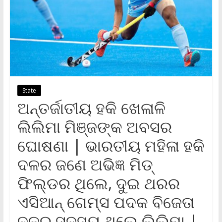
State
ଅନ୍ତର୍ଜାତୀୟ ହକି ଖେଳାଳି
ଲିଲିମା ମିଞ୍ଜଙ୍କ ଅବସର
ଘୋଷଣା | ଭାରତୀୟ ମହିଳା ହକି
ଦଳର ଜଣେ ଅଭିଜ୍ଞ ମିଡ୍
ଫିଲ୍ଡର ଥିଲେ, ଦୁଇ ଥରର
ଏସିଆନ୍ ଗେମ୍ସ ପଦକ ବିଜେତା
ଦଳର ସଦସ୍ୟ ଥିଲେ ଲିଲିମା |