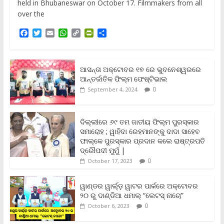
held in Bhubaneswar on October 17. Filmmakers from all
over the
F
T
E
W
C
P
S
a
w
m
h
o
r
h
c
i
a
a
p
i
a
e
t
i
t
y
n
r
b
t
l
s
L
t
e
ଆସନ୍ତା ଅକ୍ଟୋବର ୧୭ ରେ ଭୁବନେଶ୍ୱରରେ
o
e
A
i
F
ଆନ୍ତର୍ଜାତିକ ଫିଲ୍ମ ଫେଷ୍ଟିଭାଲ
o
r
p
n
r
0
September 4, 2024
k
p
k
i
e
n
ଦିଲ୍ଲୀରେ ୬୯ ତମ ଜାତୀୟ ଫିଲ୍ମ ପୁରସ୍କାର
d
ସମାରୋହ ; ୱାହିଦା ରେହମାନଙ୍କୁ ଦାଦା ସାହେବ
l
y
ଫାଲ୍‌କେ ପୁରସ୍କାର ପ୍ରଦାନ କଲେ ରାଷ୍ଟ୍ରପତି
ଦ୍ରୌପଦୀ ମୁର୍ମୁ |
0
October 17, 2023
ୱାଣ୍ଡର ୱାର୍ଲ୍‌ଡ଼ ୱାଟର ପାର୍କରେ ଅକ୍ଟୋବର
୨୦ ରୁ ଦାଣ୍ଡିଆ ଧମାଲ୍ “ଲେଟସ୍ ନାଚୋ”
0
October 6, 2023