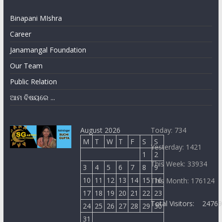
Binapani MIshra
Career
Janamangal Foundation
Our Team
Public Relation
ଆମ ବିଷୟରେ ...
August 2026
Today: 734
M
T
W
T
F
S
S
Yesterday: 1421
1
2
This Week: 33934
3
4
5
6
7
8
9
10
11
12
13
14
15
16
This Month: 176124
17
18
19
20
21
22
23
Total Visitors:
2476
24
25
26
27
28
29
30
31