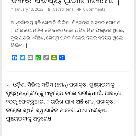
January 13, 2022
Gayatri Jena
0 Comments
ଅନ୍ତର୍ଜାତୀୟ ହକି ଖେଳାଳି ଲିଲିମା ମିଞ୍ଜଙ୍କ ଅବସର ଘୋଷଣା
| ଭାରତୀୟ ମହିଳା ହକି ଦଳର ଜଣେ ଅଭିଜ୍ଞ ମିଡ୍ ଫିଲ୍ଡର ଥିଲେ,
ଦୁଇ ଥରର ଏସିଆନ୍ ଗେମ୍ସ ପଦକ ବିଜେତା ଦଳର ସଦସ୍ୟ ଥିଲେ
ଲିଲିମା |
F
T
E
W
C
P
S
a
w
m
h
o
r
h
c
i
a
a
p
i
a
e
t
i
t
y
n
r
b
t
l
s
L
t
e
←
ଓଡ଼ିଶା ସିଭିଲ ସର୍ଭିସ (ମେନ୍) ପରୀକ୍ଷା ଘୁଞ୍ଚାଇବାକୁ
o
e
A
i
F
o
r
p
n
r
ମୁଖ୍ୟମନ୍ତ୍ରୀଙ୍କୁ ଅନୁରୋଧ କଲେ ପରୀକ୍ଷାର୍ଥୀ, ଆସନ୍ତା
k
p
k
i
୨୦ରୁ ଫେବ୍ରୁଆରୀ ୮ ତାରିଖ ଯାଏ ଅଛି ମେନ୍ ପରୀକ୍ଷା
e
n
କରୋନା ସ୍ଥିତି ସ୍ୱାଭାବିକ ନ ହେବା ଯାଏଁ ପରୀକ୍ଷା
d
l
ଘୁଞ୍ଚାଇବାକୁ ଅନୁରୋଧ,
y