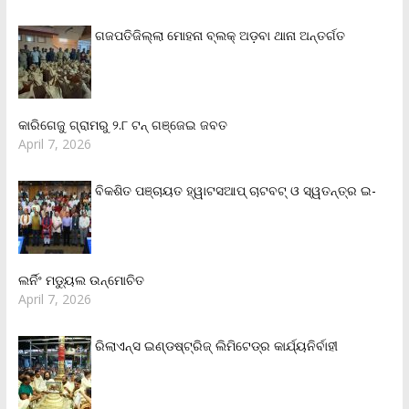
ଗଜପତିଜିଲ୍ଲା ମୋହନା ବ୍ଲକ୍‌ ଅଡ଼ବା ଥାନା ଅନ୍ତର୍ଗତ
କାରିଗେଜୁ ଗ୍ରାମରୁ ୨.୮ ଟନ୍ ଗଞ୍ଜେଇ ଜବତ
April 7, 2026
ବିକଶିତ ପଞ୍ଚାୟତ ହ୍ୱାଟସଆପ୍ ଚାଟବଟ୍ ଓ ସ୍ୱତନ୍ତ୍ର ଇ-
ଲର୍ନିଂ ମଡ୍ୟୁଲ ଉନ୍ମୋଚିତ
April 7, 2026
ରିଲାଏନ୍‌ସ ଇଣ୍ଡଷ୍ଟ୍ରିଜ୍ ଲିମିଟେଡ୍‌ର କାର୍ଯ୍ୟନିର୍ବାହୀ