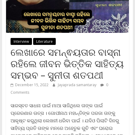
Interview
Literature
ଲେଖାରେ ସମନ୍ଵୟତାର ବାସ୍ନା
ରହିଲେ ଜୀବନ ଭିତ୍ତିକ ସାହିତ୍ୟ
ସମ୍ଭବ – ସୁନୀତା ଶତପଥୀ
December 15, 2022
Jayaprada samantaray
0
Comments
ସାରସ୍ବତ ସାଧନା ପାଇଁ ମାଆ ସାଜିଥିଲେ ତାଙ୍କ ପାଇଁ
ପ୍ରେରଣାର ଉତ୍ସ । ଗୋପୀନାଥ ମହାନ୍ତିଙ୍କ ପରଜା ତାଙ୍କୁ
ଆକୃଷ୍ଟ କରୁଥିଲା ଲେଖନୀ ଧରିବା ପାଇଁ । ଯଦିଓ ପିଲାଟି ଦିନରୁ
ସାହିତ୍ୟ ପ୍ରତି ତାଙ୍କ ମନରେ ଅହେତୁକ ରୁଚି ଏବଂ ଘରୋଇ