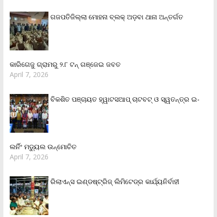
ଗଜପତିଜିଲ୍ଲା ମୋହନା ବ୍ଲକ୍‌ ଅଡ଼ବା ଥାନା ଅନ୍ତର୍ଗତ
କାରିଗେଜୁ ଗ୍ରାମରୁ ୨.୮ ଟନ୍ ଗଞ୍ଜେଇ ଜବତ
April 7, 2026
ବିକଶିତ ପଞ୍ଚାୟତ ହ୍ୱାଟସଆପ୍ ଚାଟବଟ୍ ଓ ସ୍ୱତନ୍ତ୍ର ଇ-
ଲର୍ନିଂ ମଡ୍ୟୁଲ ଉନ୍ମୋଚିତ
April 7, 2026
ରିଲାଏନ୍‌ସ ଇଣ୍ଡଷ୍ଟ୍ରିଜ୍ ଲିମିଟେଡ୍‌ର କାର୍ଯ୍ୟନିର୍ବାହୀ