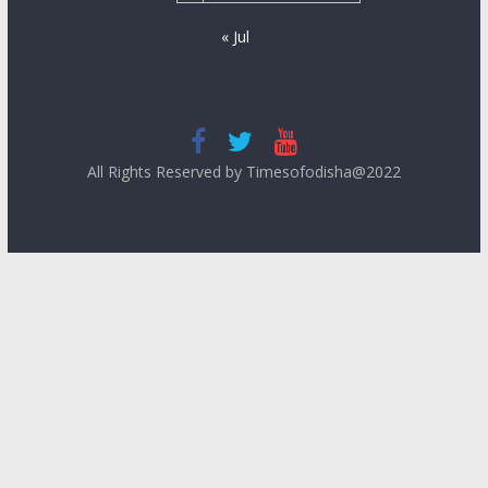
« Jul
All Rights Reserved by Timesofodisha@2022