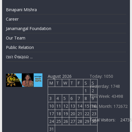
Binapani MIshra
Career
Janamangal Foundation
Our Team
Public Relation
ଆମ ବିଷୟରେ ...
August 2026
Today: 1050
M
T
W
T
F
S
S
Yesterday: 1748
1
2
This Week: 43498
3
4
5
6
7
8
9
10
11
12
13
14
15
16
This Month: 172672
17
18
19
20
21
22
23
Total Visitors:
2473
24
25
26
27
28
29
30
31