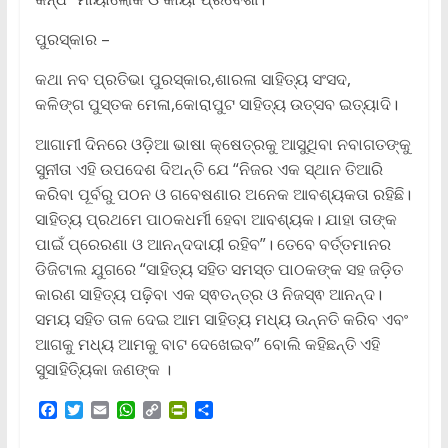
ପୁରସ୍କାର –
କଥା ନବ ପ୍ରତିଭା ପୁରସ୍କାର,ଶାରଳା ସାହିତ୍ୟ ସଂସଦ,
କଳିଙ୍ଗ ପୁସ୍ତକ ମେଳା,କୋରାପୁଟ ସାହିତ୍ୟ ଉତ୍ସବ ଇତ୍ୟାଦି।
ଆଗାମୀ ଦିନରେ ଓଡ଼ିଆ ଭାଷା କ୍ଷେତ୍ରକୁ ଆସୁଥିବା ନବାଗତଙ୍କୁ
ସୁନୀତା ଏହି ଉପଦେଶ ଦିଅନ୍ତି ଯେ “ନିଜର ଏକ ସ୍ଥାନ ତିଆରି
କରିବା ପୂର୍ବରୁ ପଠନ ଓ ଗବେଷଣାର ଅନେକ ଆବଶ୍ୟକତା ରହିଛି।
ସାହିତ୍ୟ ପ୍ରଥମେ ପାଠକଧର୍ମୀ ହେବା ଆବଶ୍ୟକ। ଯାହା ତାଙ୍କ
ପାଇଁ ପ୍ରେରଣା ଓ ଆନନ୍ଦଦାୟୀ ରହିବ”। ତେବେ ବର୍ତ୍ତମାନର
ଡିଜିଟାଲ ଯୁଗରେ “ସାହିତ୍ୟ ସହିତ ସମସ୍ତ ପାଠକଙ୍କ ସହ ଜଡ଼ିତ
କାରଣ ସାହିତ୍ୟ ପଢ଼ିବା ଏକ ସ୍ଵତନ୍ତ୍ର ଓ ନିଜସ୍ଵ ଆନନ୍ଦ।
ସମୟ ସହିତ ତାଳ ଦେଇ ଆମ ସାହିତ୍ୟ ମଧ୍ୟ ଉନ୍ନତି କରିବ ଏବଂ
ଆଗକୁ ମଧ୍ୟ ଆମକୁ ବାଟ ଦେଖେଇବ” ବୋଲି କହିଛନ୍ତି ଏହି
ସୁସାହିତ୍ୟିକା ଜଣଙ୍କ ।
F
T
E
W
C
P
S
a
w
m
h
o
r
h
c
i
a
a
p
i
a