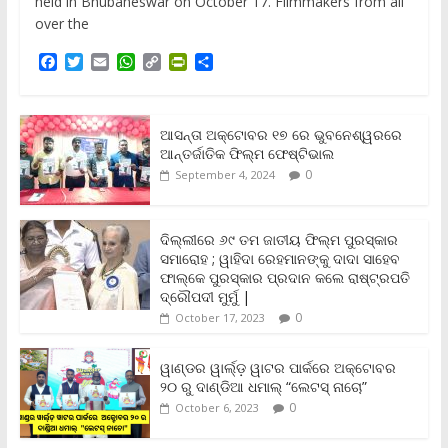
held in Bhubaneswar on October 17. Filmmakers from all
over the
F
T
E
W
C
P
S
a
w
m
h
o
r
h
c
i
a
a
p
i
a
e
t
i
t
y
n
r
b
t
l
s
L
t
e
ଆସନ୍ତା ଅକ୍ଟୋବର ୧୭ ରେ ଭୁବନେଶ୍ୱରରେ
o
e
A
i
F
ଆନ୍ତର୍ଜାତିକ ଫିଲ୍ମ ଫେଷ୍ଟିଭାଲ
o
r
p
n
r
0
September 4, 2024
k
p
k
i
e
n
ଦିଲ୍ଲୀରେ ୬୯ ତମ ଜାତୀୟ ଫିଲ୍ମ ପୁରସ୍କାର
d
ସମାରୋହ ; ୱାହିଦା ରେହମାନଙ୍କୁ ଦାଦା ସାହେବ
l
y
ଫାଲ୍‌କେ ପୁରସ୍କାର ପ୍ରଦାନ କଲେ ରାଷ୍ଟ୍ରପତି
ଦ୍ରୌପଦୀ ମୁର୍ମୁ |
0
October 17, 2023
ୱାଣ୍ଡର ୱାର୍ଲ୍‌ଡ଼ ୱାଟର ପାର୍କରେ ଅକ୍ଟୋବର
୨୦ ରୁ ଦାଣ୍ଡିଆ ଧମାଲ୍ “ଲେଟସ୍ ନାଚୋ”
0
October 6, 2023