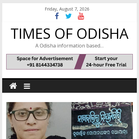
Skip
Friday, August 7, 2026
to
content
TIMES OF ODISHA
A Odisha information based…