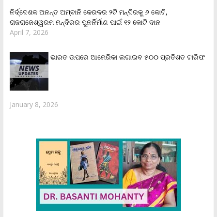
ନିର୍ଦ୍ଦେଶକ ଅନନ୍ତ ଅମ୍ବାନି କେରଳର ୨ଟି ମନ୍ଦିରକୁ ୬ କୋଟି,
ରାଜରାଜେଶ୍ୱରମ ମନ୍ଦିରର ପୁନର୍ନିର୍ମାଣ ପାଇଁ ୧୨ କୋଟି ଦାନ
April 7, 2026
ଭାରତ ଉପରେ ଆମେରିକା ଲଗାଇବ ୫୦୦ ପ୍ରତିଶତ ଟାରିଫ
January 8, 2026