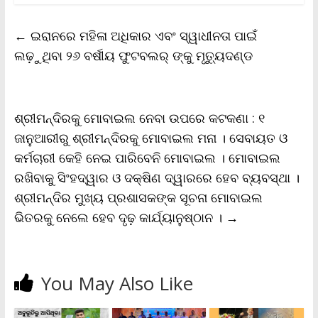
e
t
i
t
y
n
r
b
t
l
s
L
t
e
←
ଇରାନରେ ମହିଳା ଅଧିକାର ଏବଂ ସ୍ୱାଧୀନତା ପାଇଁ
o
e
A
i
F
o
r
p
n
r
ଲଢ଼ୁଥିବା ୨୬ ବର୍ଷୀୟ ଫୁଟବଲର୍ ଙ୍କୁ ମୃତ୍ୟୁଦଣ୍ଡ
k
p
k
i
e
n
d
l
ଶ୍ରୀମନ୍ଦିରକୁ ମୋବାଇଲ ନେବା ଉପରେ କଟକଣା : ୧
y
ଜାନୁଆରୀରୁ ଶ୍ରୀମନ୍ଦିରକୁ ମୋବାଇଲ ମନା । ସେବାୟତ ଓ
କର୍ମଚାରୀ କେହି ନେଇ ପାରିବେନି ମୋବାଇଲ । ମୋବାଇଲ
ରଖିବାକୁ ସିଂହଦ୍ୱାର ଓ ଦକ୍ଷିଣ ଦ୍ୱାରରେ ହେବ ବ୍ୟବସ୍ଥା ।
ଶ୍ରୀମନ୍ଦିର ମୁଖ୍ୟ ପ୍ରଶାସକଙ୍କ ସୂଚନା ମୋବାଇଲ
ଭିତରକୁ ନେଲେ ହେବ ଦୃଢ଼ କାର୍ଯ୍ୟାନୁଷ୍ଠାନ ।
→
You May Also Like