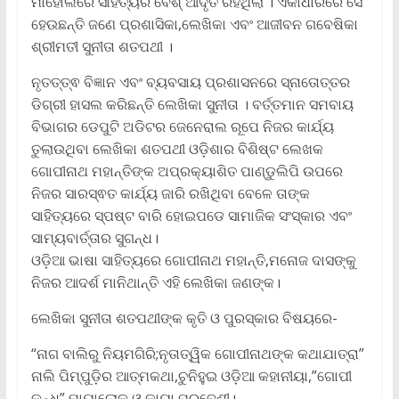
ମାହୋଲରେ ସାହିତ୍ୟର ବେଶ୍ ଆଦୃତି ରହିଥିଲା । ଏକାଧାରରେ ସେ
ହେଉଛନ୍ତି ଜଣେ ପ୍ରଶାସିକା,ଲେଖିକା ଏବଂ ଆଜୀବନ ଗବେଷିକା
ଶ୍ରୀମତୀ ସୁନୀତା ଶତପଥୀ ।
ନୃତତ୍ତ୍ଵ ବିଜ୍ଞାନ ଏବଂ ବ୍ୟବସାୟ ପ୍ରଶାସନରେ ସ୍ନାତୋତ୍ତର
ଡିଗ୍ରୀ ହାସଲ କରିଛନ୍ତି ଲେଖିକା ସୁନୀତା । ବର୍ତ୍ତମାନ ସମବାୟ
ବିଭାଗର ଡେପୁଟି ଅଡିଟର ଜେନେରାଲ ରୂପେ ନିଜର କାର୍ଯ୍ୟ
ତୁଲାଉଥିବା ଲେଖିକା ଶତପଥୀ ଓଡ଼ିଶାର ବିଶିଷ୍ଟ ଲେଖକ
ଗୋପୀନାଥ ମହାନ୍ତିଙ୍କ ଅପ୍ରକ୍ୟାଶିତ ପାଣ୍ଡୁଲିପି ଉପରେ
ନିଜର ସାରସ୍ଵତ କାର୍ଯ୍ୟ ଜାରି ରଖିଥିବା ବେଳେ ତାଙ୍କ
ସାହିତ୍ୟରେ ସ୍ପଷ୍ଟ ବାରି ହୋଇପଡେ ସାମାଜିକ ସଂସ୍କାର ଏବଂ
ସାମ୍ୟବାର୍ତ୍ତାର ସୁଗନ୍ଧ।
ଓଡ଼ିଆ ଭାଷା ସାହିତ୍ୟରେ ଗୋପୀନାଥ ମହାନ୍ତି,ମନୋଜ ଦାସଙ୍କୁ
ନିଜର ଆଦର୍ଶ ମାନିଥାନ୍ତି ଏହି ଲେଖିକା ଜଣଙ୍କ।
ଲେଖିକା ସୁନୀତା ଶତପଥୀଙ୍କ କୃତି ଓ ପୁରସ୍କାର ବିଷୟରେ-
“ନାଗ ବାଲିରୁ ନିୟମଗିରି;ନୃତାତ୍ୱିକ ଗୋପୀନାଥଙ୍କ କଥାଯାତ୍ରା”
ନାଲି ପିମ୍ପୁଡ଼ିର ଆତ୍ମକଥା,ଚୁନିହୁଇ ଓଡ଼ିଆ କହାନୀୟା,”ଗୋପୀ
କନ୍ଧ” ମାୟାଲୋକ ଓ କାୟା ପ୍ରବେଶୀ।