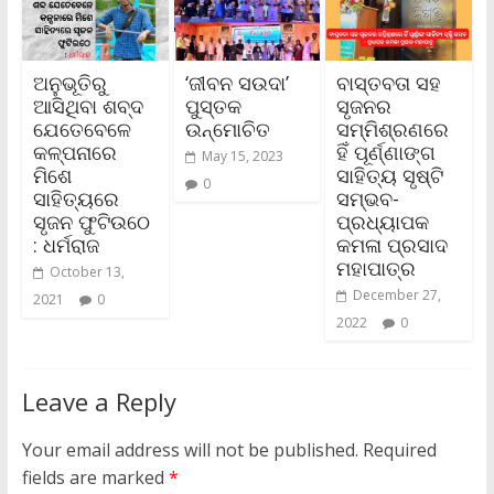
ଅନୁଭୂତିରୁ
‘ଜୀବନ ସଉଦା’
ବାସ୍ତବତା ସହ
ଆସିଥିବା ଶବ୍ଦ
ପୁସ୍ତକ
ସୃଜନର
ଯେତେବେଳେ
ଉନ୍ମୋଚିତ
ସମ୍ମିଶ୍ରଣରେ
କଳ୍ପନାରେ
ହିଁ ପୂର୍ଣ୍ଣାଙ୍ଗ
May 15, 2023
ମିଶେ
ସାହିତ୍ୟ ସୃଷ୍ଟି
0
ସାହିତ୍ୟରେ
ସମ୍ଭବ-
ସୃଜନ ଫୁଟିଉଠେ
ପ୍ରଧ୍ୟାପକ
: ଧର୍ମରାଜ
କମଳା ପ୍ରସାଦ
ମହାପାତ୍ର
October 13,
December 27,
2021
0
2022
0
Leave a Reply
Your email address will not be published.
Required
fields are marked
*