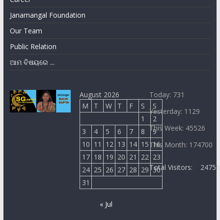
Janamangal Foundation
Our Team
Public Relation
ଆମ ବିଷୟରେ ...
August 2026
Today: 731
M
T
W
T
F
S
S
Yesterday: 1129
1
2
This Week: 45526
3
4
5
6
7
8
9
10
11
12
13
14
15
16
This Month: 174700
17
18
19
20
21
22
23
Total Visitors:
2475
24
25
26
27
28
29
30
31
« Jul