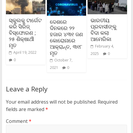
ସ୍କୁଲକୁ ଟାର୍ଗେଟ
ଭାରତୀୟ
ଦେଶରେ
କରି ସିରିଜ୍‌
ପ୍ରବାସୀଙ୍କୁ
ଦିନକରେ ୨୨
ବିସ୍ଫୋରଣ ;
ବିଦା କଲା
ହଜାର ୪୩୧ ଜଣ
୨୫ ଶିକ୍ଷାର୍ଥୀ
ଆମେରିକା
କୋରୋନାରେ
ମୃତ
ଆକ୍ରାନ୍ତ, ୩୧୮
February 4,
ମୃତ
April 19, 2022
2025
0
0
October 7,
2021
0
Leave a Reply
Your email address will not be published.
Required
fields are marked
*
Comment
*