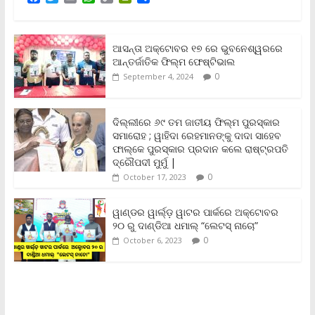
a
w
m
h
o
r
h
c
i
a
a
p
i
a
e
t
i
t
y
n
r
b
t
l
s
L
t
e
ଆସନ୍ତା ଅକ୍ଟୋବର ୧୭ ରେ ଭୁବନେଶ୍ୱରରେ
o
e
A
i
F
ଆନ୍ତର୍ଜାତିକ ଫିଲ୍ମ ଫେଷ୍ଟିଭାଲ
o
r
p
n
r
0
September 4, 2024
k
p
k
i
e
n
ଦିଲ୍ଲୀରେ ୬୯ ତମ ଜାତୀୟ ଫିଲ୍ମ ପୁରସ୍କାର
d
ସମାରୋହ ; ୱାହିଦା ରେହମାନଙ୍କୁ ଦାଦା ସାହେବ
l
y
ଫାଲ୍‌କେ ପୁରସ୍କାର ପ୍ରଦାନ କଲେ ରାଷ୍ଟ୍ରପତି
ଦ୍ରୌପଦୀ ମୁର୍ମୁ |
0
October 17, 2023
ୱାଣ୍ଡର ୱାର୍ଲ୍‌ଡ଼ ୱାଟର ପାର୍କରେ ଅକ୍ଟୋବର
୨୦ ରୁ ଦାଣ୍ଡିଆ ଧମାଲ୍ “ଲେଟସ୍ ନାଚୋ”
0
October 6, 2023