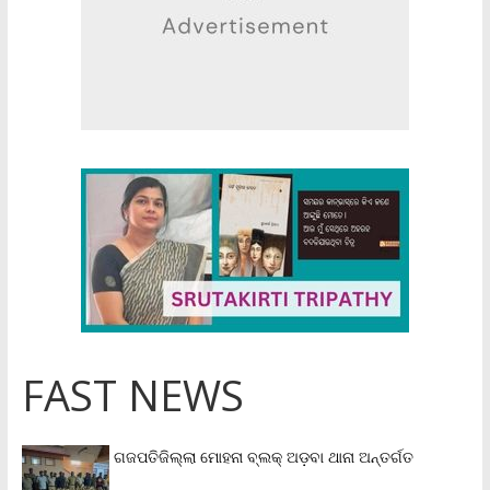
FAST NEWS
ଗଜପତିଜିଲ୍ଲା ମୋହନା ବ୍ଲକ୍‌ ଅଡ଼ବା ଥାନା ଅନ୍ତର୍ଗତ