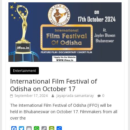
Entertainment
International Film Festival of
Odisha on October 17
September 17, 2024
Jayaprada samantaray
0
The International Film Festival of Odisha (IFFO) will be
held in Bhubaneswar on October 17. Filmmakers from all
over the
F
T
E
W
C
P
S