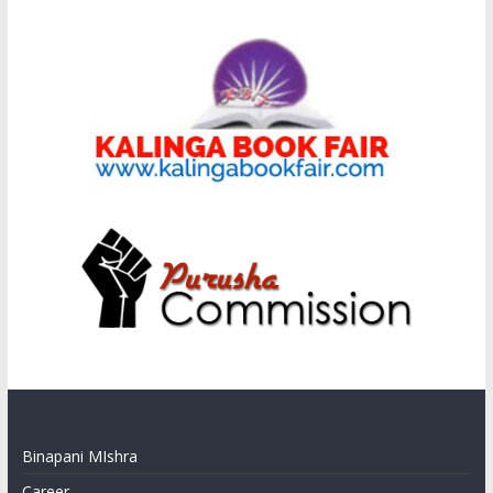
Binapani MIshra
Career