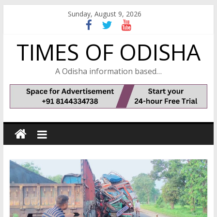
Skip
Sunday, August 9, 2026
to
content
TIMES OF ODISHA
A Odisha information based…