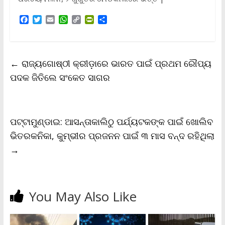
F
T
E
W
C
P
S
a
w
m
h
o
r
h
c
i
a
a
p
i
a
e
t
i
t
y
n
r
b
t
l
s
L
t
e
←
ରାଜ୍ୟଗୋଷ୍ଠୀ କ୍ରୀଡ଼ାରେ ଭାରତ ପାଇଁ ପ୍ରଥମ ରୌପ୍ୟ
o
e
A
i
F
o
r
p
n
r
ପଦକ ଜିତିଲେ ସଂକେତ ସାଗର
k
p
k
i
e
n
d
l
ପଟ୍ଟାମୁଣ୍ଡାଇ: ଆସନ୍ତାକାଲିଠୁ ପର୍ଯ୍ୟଟକଙ୍କ ପାଇଁ ଖୋଲିବ
y
ଭିତରକନିକା, କୁମ୍ଭୀର ପ୍ରଜନନ ପାଇଁ ୩ ମାସ ବନ୍ଦ ରହିଥିଲା
→
You May Also Like