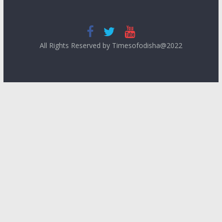
All Rights Reserved by Timesofodisha@2022