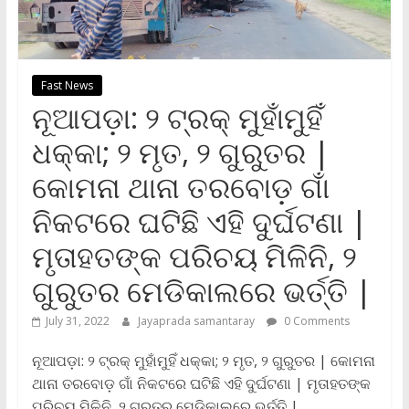
Fast News
ନୂଆପଡ଼ା: ୨ ଟ୍ରକ୍‌ ମୁହାଁମୁହିଁ
ଧକ୍କା; ୨ ମୃତ, ୨ ଗୁରୁତର |
କୋମନା ଥାନା ତରବୋଡ଼ ଗାଁ
ନିକଟରେ ଘଟିଛି ଏହି ଦୁର୍ଘଟଣା |
ମୃତାହତଙ୍କ ପରିଚୟ ମିଳିନି, ୨
ଗୁରୁତର ମେଡିକାଲରେ ଭର୍ତ୍ତି |
July 31, 2022
Jayaprada samantaray
0 Comments
ନୂଆପଡ଼ା: ୨ ଟ୍ରକ୍‌ ମୁହାଁମୁହିଁ ଧକ୍କା; ୨ ମୃତ, ୨ ଗୁରୁତର | କୋମନା
ଥାନା ତରବୋଡ଼ ଗାଁ ନିକଟରେ ଘଟିଛି ଏହି ଦୁର୍ଘଟଣା | ମୃତାହତଙ୍କ
ପରିଚୟ ମିଳିନି, ୨ ଗୁରୁତର ମେଡିକାଲରେ ଭର୍ତ୍ତି |