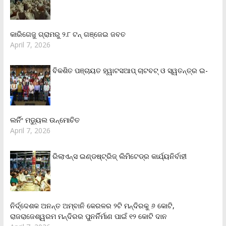
କାରିଗେଜୁ ଗ୍ରାମରୁ ୨.୮ ଟନ୍ ଗଞ୍ଜେଇ ଜବତ
April 7, 2026
ବିକଶିତ ପଞ୍ଚାୟତ ହ୍ୱାଟସଆପ୍ ଚାଟବଟ୍ ଓ ସ୍ୱତନ୍ତ୍ର ଇ-
ଲର୍ନିଂ ମଡ୍ୟୁଲ ଉନ୍ମୋଚିତ
April 7, 2026
ରିଲାଏନ୍‌ସ ଇଣ୍ଡଷ୍ଟ୍ରିଜ୍ ଲିମିଟେଡ୍‌ର କାର୍ଯ୍ୟନିର୍ବାହୀ
ନିର୍ଦ୍ଦେଶକ ଅନନ୍ତ ଅମ୍ବାନି କେରଳର ୨ଟି ମନ୍ଦିରକୁ ୬ କୋଟି,
ରାଜରାଜେଶ୍ୱରମ ମନ୍ଦିରର ପୁନର୍ନିର୍ମାଣ ପାଇଁ ୧୨ କୋଟି ଦାନ