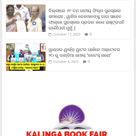
e
n
ଦିଲ୍ଲୀରେ ୬୯ ତମ ଜାତୀୟ ଫିଲ୍ମ ପୁରସ୍କାର
d
ସମାରୋହ ; ୱାହିଦା ରେହମାନଙ୍କୁ ଦାଦା ସାହେବ
l
y
ଫାଲ୍‌କେ ପୁରସ୍କାର ପ୍ରଦାନ କଲେ ରାଷ୍ଟ୍ରପତି
ଦ୍ରୌପଦୀ ମୁର୍ମୁ |
0
October 17, 2023
ୱାଣ୍ଡର ୱାର୍ଲ୍‌ଡ଼ ୱାଟର ପାର୍କରେ ଅକ୍ଟୋବର
୨୦ ରୁ ଦାଣ୍ଡିଆ ଧମାଲ୍ “ଲେଟସ୍ ନାଚୋ”
0
October 6, 2023