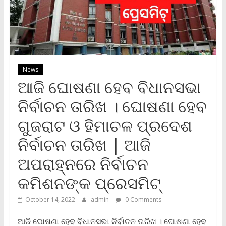
News
ଆଜି ଘୋଷଣା ହେବ ବିଧାନସଭା
ନିର୍ବାଚନ ତାରିଖ । ଘୋଷଣା ହେବ
ଗୁଜରାଟ ଓ ହିମାଚଳ ପ୍ରଦେଶ
ନିର୍ବାଚନ ତାରିଖ | ଆଜି
ଅପରାହ୍ନରେ ନିର୍ବାଚନ
କମିଶନଙ୍କ ପ୍ରେସମିଟ୍‌
October 14, 2022
admin
0 Comments
ଆଜି ଘୋଷଣା ହେବ ବିଧାନସଭା ନିର୍ବାଚନ ତାରିଖ । ଘୋଷଣା ହେବ