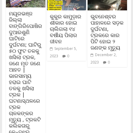
ମୟୂରଭଞ୍ଜ
କୁକୁର କାମୁଡ଼ାର
ଭୁବନେଶ୍ବର
ଜିଲ୍ଲା
ଶୀକାର ହୋଇ
ପାହାଳରେ ସଡ଼କ
ବାଙ୍ଗିରିପୋଷିର
ଚାଲିଗଲା ୧୪
ଦୁର୍ଘଟଣା,
ଦୁଆରଶୁଣି
ବର୍ଷୀୟ ପିଲାର
ଟ୍ରକରେ କାର
ଘାଟିରେ
ଜୀବନ
ପିଟି ହୋଇ ୨
ଦୁର୍ଘଟଣା; ଘାଟିରୁ
ଜଣଙ୍କ ମୃତ୍ୟୁ
September 5,
୫୦ ଫୁଟ ତଳକୁ
December 2,
ଖସିଲା ଟ୍ରକ,
2023
0
ଜଣେ ମୃତ ଜଣେ
2023
0
ଆହତ |
ଭାରସାମ୍ୟ
ହରାଇ ଘାଟି
ତଳକୁ ଖସିଲା
ଟ୍ରକ |
ଘଟଣାସ୍ଥଳରେ
ଟ୍ରକ
ଚାଳକଙ୍କର
ମୃତ୍ୟୁ , ଟ୍ରକଟି
କଲିକତାରୁ
କେନ୍ଦୁଝର