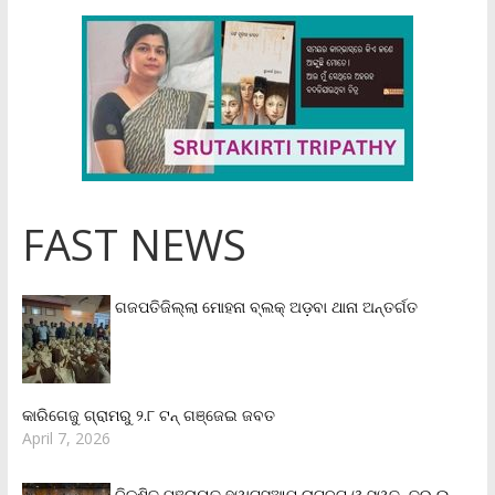
FAST NEWS
ଗଜପତିଜିଲ୍ଲା ମୋହନା ବ୍ଲକ୍‌ ଅଡ଼ବା ଥାନା ଅନ୍ତର୍ଗତ
କାରିଗେଜୁ ଗ୍ରାମରୁ ୨.୮ ଟନ୍ ଗଞ୍ଜେଇ ଜବତ
April 7, 2026
ବିକଶିତ ପଞ୍ଚାୟତ ହ୍ୱାଟସଆପ୍ ଚାଟବଟ୍ ଓ ସ୍ୱତନ୍ତ୍ର ଇ-