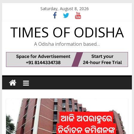
Skip
Saturday, August 8, 2026
to
content
TIMES OF ODISHA
A Odisha information based…