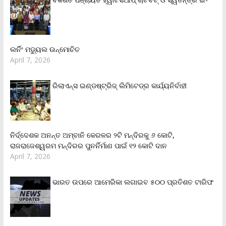
ଲର୍ନିଂ ମଡ୍ୟୁଲ ଉନ୍ମୋଚିତ
April 7, 2026
ରିଲାଏନ୍‌ସ ଇଣ୍ଡଷ୍ଟ୍ରିଜ୍ ଲିମିଟେଡ୍‌ର କାର୍ଯ୍ୟନିର୍ବାହୀ
ନିର୍ଦ୍ଦେଶକ ଅନନ୍ତ ଅମ୍ବାନି କେରଳର ୨ଟି ମନ୍ଦିରକୁ ୬ କୋଟି,
ରାଜରାଜେଶ୍ୱରମ ମନ୍ଦିରର ପୁନର୍ନିର୍ମାଣ ପାଇଁ ୧୨ କୋଟି ଦାନ
April 7, 2026
ଭାରତ ଉପରେ ଆମେରିକା ଲଗାଇବ ୫୦୦ ପ୍ରତିଶତ ଟାରିଫ