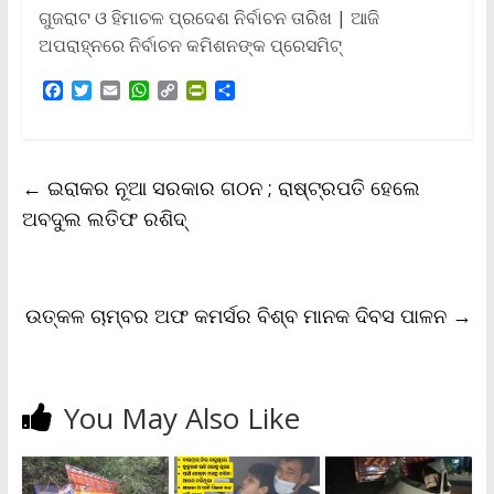
ଗୁଜରାଟ ଓ ହିମାଚଳ ପ୍ରଦେଶ ନିର୍ବାଚନ ତାରିଖ | ଆଜି
ଅପରାହ୍ନରେ ନିର୍ବାଚନ କମିଶନଙ୍କ ପ୍ରେସମିଟ୍‌
F
T
E
W
C
P
S
a
w
m
h
o
r
h
c
i
a
a
p
i
a
e
t
i
t
y
n
r
b
t
l
s
L
t
e
←
ଇରାକର ନୂଆ ସରକାର ଗଠନ ; ରାଷ୍ଟ୍ରପତି ହେଲେ
o
e
A
i
F
o
r
p
n
r
ଅବଦୁଲ ଲତିଫ ରଶିଦ୍
k
p
k
i
e
n
d
l
ଉତ୍କଳ ଚାମ୍ବର ଅଫ କମର୍ସର ବିଶ୍ବ ମାନକ ଦିବସ ପାଳନ
→
y
You May Also Like