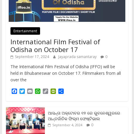
Entertainment
International Film Festival of
Odisha on October 17
September 17, 2024
Jayaprada samantaray
0
The International Film Festival of Odisha (IFFO) will be
held in Bhubaneswar on October 17. Filmmakers from all
over the
F
T
E
W
C
P
S
a
w
m
h
o
r
h
c
i
a
a
p
i
a
e
t
i
t
y
n
r
b
t
l
s
L
t
e
ଆସନ୍ତା ଅକ୍ଟୋବର ୧୭ ରେ ଭୁବନେଶ୍ୱରରେ
o
e
A
i
F
ଆନ୍ତର୍ଜାତିକ ଫିଲ୍ମ ଫେଷ୍ଟିଭାଲ
o
r
p
n
r
0
September 4, 2024
k
p
k
i