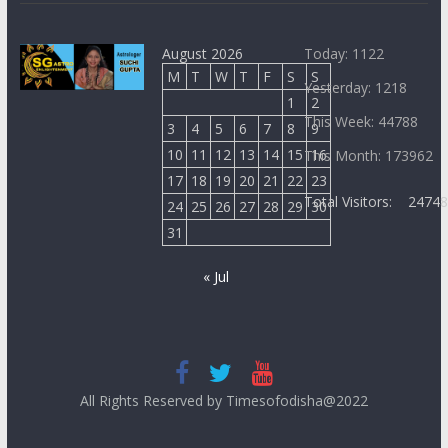
August 2026
Today: 1122
M
T
W
T
F
S
S
Yesterday: 1218
1
2
This Week: 44788
3
4
5
6
7
8
9
10
11
12
13
14
15
16
This Month: 173962
17
18
19
20
21
22
23
Total Visitors:
2474
24
25
26
27
28
29
30
31
« Jul
All Rights Reserved by Timesofodisha@2022