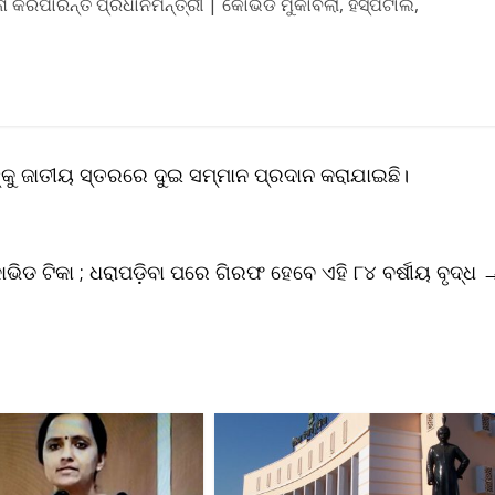
କରିପାରନ୍ତି ପ୍ରଧାନମନ୍ତ୍ରୀ | କୋଭିଡ ମୁକାବିଲା, ହସ୍ପିଟାଲ,
ଙ୍କୁ ଜାତୀୟ ସ୍ତରରେ ଦୁଇ ସମ୍ମାନ ପ୍ରଦାନ କରାଯାଇଛି।
ଭିଡ ଟିକା ; ଧରାପଡ଼ିବା ପରେ ଗିରଫ ହେବେ ଏହି ୮୪ ବର୍ଷୀୟ ବୃଦ୍ଧ