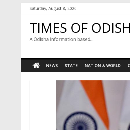
Skip
Saturday, August 8, 2026
to
content
TIMES OF ODIS
A Odisha information based…
NEWS
STATE
NATION & WORLD
C