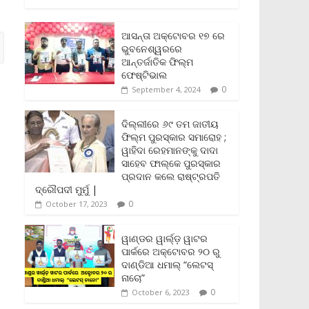
c
i
a
a
p
i
a
e
t
i
t
y
n
r
b
t
l
s
L
t
e
ଆସନ୍ତା ଅକ୍ଟୋବର ୧୭ ରେ
o
e
A
i
F
ଭୁବନେଶ୍ୱରରେ
o
r
p
n
r
ଆନ୍ତର୍ଜାତିକ ଫିଲ୍ମ
k
p
k
i
ଫେଷ୍ଟିଭାଲ
e
0
September 4, 2024
n
d
l
ଦିଲ୍ଲୀରେ ୬୯ ତମ ଜାତୀୟ
y
ଫିଲ୍ମ ପୁରସ୍କାର ସମାରୋହ ;
ୱାହିଦା ରେହମାନଙ୍କୁ ଦାଦା
ସାହେବ ଫାଲ୍‌କେ ପୁରସ୍କାର
ପ୍ରଦାନ କଲେ ରାଷ୍ଟ୍ରପତି
ଦ୍ରୌପଦୀ ମୁର୍ମୁ |
0
October 17, 2023
ୱାଣ୍ଡର ୱାର୍ଲ୍‌ଡ଼ ୱାଟର
ପାର୍କରେ ଅକ୍ଟୋବର ୨୦ ରୁ
ଦାଣ୍ଡିଆ ଧମାଲ୍ “ଲେଟସ୍
ନାଚୋ”
0
October 6, 2023