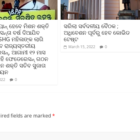
ାନ୍‌ ହେବେ ମିଶନ ଶକ୍ତି
ସରିଲା ସର୍ବଦଳୀୟ ବୈଠକ ;
ସନ୍ତା ବର୍ଷ ଦିଆଯିବ
ଅଧିବେଶନ ପୂର୍ବରୁ ହେବ କୋଭିଡ
 SHG ମହିଳାଙ୍କ ଲାଗି
ଟେଷ୍ଟ
 ରାଜ୍ୟସ୍ତରୀୟ
March 15, 2022
0
ନ୍, ଆଗାମୀ ୧୨ ମାସ
ଏହି ଫେଡେରେସନ୍ ଗଠନ
ନ ଶକ୍ତି ସଚିବ ସୁଜାତା
କେୟନ
022
0
ired fields are marked
*