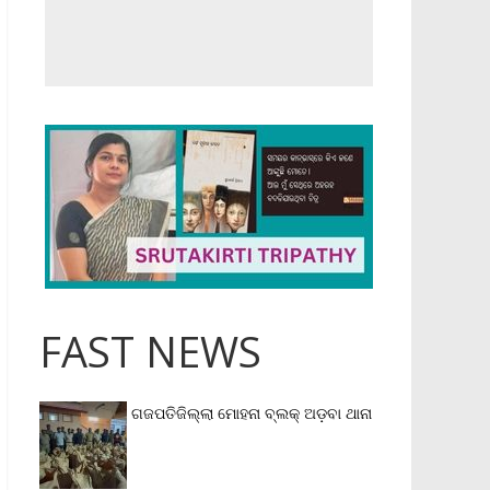
FAST NEWS
ଗଜପତିଜିଲ୍ଲା ମୋହନା ବ୍ଲକ୍‌ ଅଡ଼ବା ଥାନା