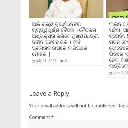
ଆଜି ରାଜ୍ୟ କ୍ୟାବିନେଟର
ଲାଇନ ମ୍ୟ
ଗୁରୁତ୍ୱପୂର୍ଣ୍ଣ ବୈଠକ । ବୈଠକର
ମହିଳା, ଆ
ଅଧ୍ୟକ୍ଷତା କରିବେ ମୁଖ୍ୟମନ୍ତ୍ରୀ
ଟ୍ରେନିଂ,
ନବୀନ ପଟ୍ଟନାୟକ । ୧୨ଟି
ଗଠନ ହେବ
ପ୍ରସ୍ତାବ ଉପରେ ବାଜିପାରେ
ଫେଡେରେସ
ମୋହର |
ଭିତରେ 
ହେବ: ମିଶ
July 21, 2023
0
କାର୍ତ୍ତି
June 2, 2
Leave a Reply
Your email address will not be published.
Requ
Comment
*