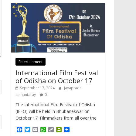
Entertainment
International Film Festival
of Odisha on October 17
September 17, 2024
Jayaprada
samantaray
0
The International Film Festival of Odisha
(IFFO) will be held in Bhubaneswar on
October 17. Filmmakers from all over the
F
T
E
W
C
P
S
a
w
m
h
o
r
h