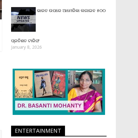
ଭାରତ ଉପରେ ଆମେରିକା ଲଗାଇବ ୫୦୦
ପ୍ରତିଶତ ଟାରିଫ
January 8, 2026
ENTERTAINMENT