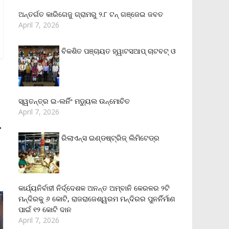
ଅନ୍ତର୍ଗତ କାରିଗେଜୁ ଗ୍ରାମରୁ ୨.୮ ଟନ୍ ଗଞ୍ଜେଇ ଜବତ
April 7, 2026
ବିକଶିତ ପଞ୍ଚାୟତ ହ୍ୱାଟସଆପ୍ ଚାଟବଟ୍ ଓ
ସ୍ୱତନ୍ତ୍ର ଇ-ଲର୍ନିଂ ମଡ୍ୟୁଲ ଉନ୍ମୋଚିତ
April 7, 2026
→
ରିଲାଏନ୍‌ସ ଇଣ୍ଡଷ୍ଟ୍ରିଜ୍ ଲିମିଟେଡ୍‌ର
କାର୍ଯ୍ୟନିର୍ବାହୀ ନିର୍ଦ୍ଦେଶକ ଅନନ୍ତ ଅମ୍ବାନି କେରଳର ୨ଟି
ମନ୍ଦିରକୁ ୬ କୋଟି, ରାଜରାଜେଶ୍ୱରମ ମନ୍ଦିରର ପୁନର୍ନିର୍ମାଣ
ପାଇଁ ୧୨ କୋଟି ଦାନ
April 7, 2026