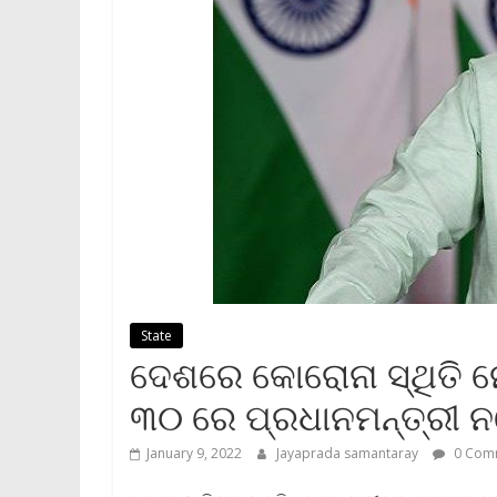
State
ଦେଶରେ କୋରୋନା ସ୍ଥିତି ନ
୩୦ ରେ ପ୍ରଧାନମନ୍ତ୍ରୀ ନ
January 9, 2022
Jayaprada samantaray
0 Com