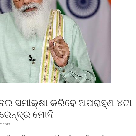
େଇ ସମୀକ୍ଷା କରିବେ ଅପରାହ୍‌ଣ ୪ଟା
ରେନ୍ଦ୍ର ମୋଦି
ments