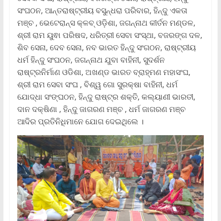
ସଂଘଠନ, ଆନ୍ତରାଷ୍ଟ୍ରୀୟ ବସୁନ୍ଧରା ପରିବାର, ହିନ୍ଦୁ ଏକତା
ମଞ୍ଚ , ଭେଟେରାନ୍ସ କ୍ଳବ୍ ଓଡ଼ିଶା, ଜଗନ୍ନାଥ କୀର୍ତନ ମଣ୍ଡଳ,
ଶ୍ରୀ ରାମ ୟୁଵା ପରିଷଦ, ଧରିତ୍ରୀ ସେବା ସଂସ୍ଥା, ବଜରଙ୍ଗ ଦଳ,
ଶିବ ସେନା, ଦେବ ସେନା, ନବ ଭାରତ ହିନ୍ଦୁ ସଂଗଠନ, ରାଷ୍ଟ୍ରୀୟ
ଧର୍ମ ହିନ୍ଦୁ ସଂଘଠନ, ଜଗନ୍ନାଥ ଯୁବା ବାହିନୀ, ସୁଦର୍ଶନ
ରାଷ୍ଟ୍ରନିର୍ମାଣ ଓଡିଶା, ଅଖଣ୍ଡ ଭାରତ ବ୍ରାହ୍ମଣ ମହାସଂଘ,
ଶ୍ରୀ ରାମ ସେବା ସଂଘ , ବିଶ୍ୱ ଗୋ ସୁରକ୍ଷା ବାହିନୀ, ଧର୍ମ
ଯୋଦ୍ଧା ସଂଙ୍ଘଠନ, ହିନ୍ଦୁ ରାଷ୍ଟ୍ର ଶକ୍ତି, କଲ୍ୟାଣୀ ଭାରତୀ,
ଦାନ ଦକ୍ଷିଣା , ହିନ୍ଦୁ ଜାଗରଣ ମଞ୍ଚ , ଧର୍ମ ଜାଗରଣ ମଞ୍ଚ
ଆଦିର ପ୍ରତିନିଧିମାନେ ଯୋଗ ଦେଇଥିଲେ ।