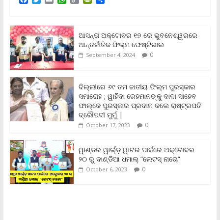
a
w
m
h
o
r
h
c
i
a
a
p
i
a
e
t
i
t
y
n
r
b
t
l
s
L
t
e
ଆସନ୍ତା ଅକ୍ଟୋବର ୧୭ ରେ ଭୁବନେଶ୍ୱରରେ
o
e
A
i
F
ଆନ୍ତର୍ଜାତିକ ଫିଲ୍ମ ଫେଷ୍ଟିଭାଲ
o
r
p
n
r
0
September 4, 2024
k
p
k
i
e
n
ଦିଲ୍ଲୀରେ ୬୯ ତମ ଜାତୀୟ ଫିଲ୍ମ ପୁରସ୍କାର
d
ସମାରୋହ ; ୱାହିଦା ରେହମାନଙ୍କୁ ଦାଦା ସାହେବ
l
y
ଫାଲ୍‌କେ ପୁରସ୍କାର ପ୍ରଦାନ କଲେ ରାଷ୍ଟ୍ରପତି
ଦ୍ରୌପଦୀ ମୁର୍ମୁ |
0
October 17, 2023
ୱାଣ୍ଡର ୱାର୍ଲ୍‌ଡ଼ ୱାଟର ପାର୍କରେ ଅକ୍ଟୋବର
୨୦ ରୁ ଦାଣ୍ଡିଆ ଧମାଲ୍ “ଲେଟସ୍ ନାଚୋ”
0
October 6, 2023