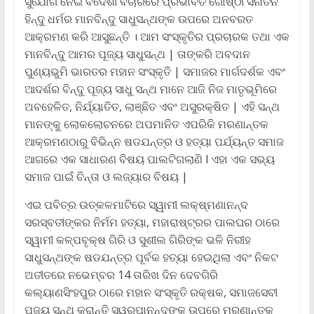
ସୁଯୋଗ ନେଇ ବିଦେଶୀ ବିଚାରରେ ପ୍ରଭାବିତ ଗୋଷ୍ଠୀ ସନାତନ
ହିନ୍ଦୁ ଧର୍ମର ମାନବିନ୍ଦୁ ସାଧୁସନ୍ଥଙ୍କ ଉପରେ ଅନବରତ
ଆକ୍ରମଣ କରି ଆସୁଛନ୍ତି । ଆମ ସଂସ୍କୃତିର ପ୍ରଚାରକ ତଥା ଏକ
ମାନବିନ୍ଦୁ ଆମର ପୂଜ୍ୟ ସାଧୁସନ୍ଥ | ତାଙ୍କରି ଅବଦାନ
ପୁଣ୍ୟଭୁମି ଭାରତର ମହାନ ସଂସ୍କୃତି | ସମାଜର ମାର୍ଗଦର୍ଶକ ଏବଂ
ଆଦର୍ଶର ବିନ୍ଦୁ ପୂଜ୍ୟ ସାଧୁ ସନ୍ଥ ମାନେ ଆଜି ନିଜ ମାତୃଭୂମିରେ
ଅବହେଳିତ, ନିର୍ଯ୍ୟାତିତ, ଲାଞ୍ଛିତ ଏବଂ ଅସୁରକ୍ଷିତ | ଏହି ସନ୍ଥ
ମାନଙ୍କୁ ଲୋକଲୋଚନରେ ଅପମାନିତ ଏପରିକି ମରଣାନ୍ତକ
ଆକ୍ରମଣଠାରୁ ବିଭିନ୍ନ ଷଡଯନ୍ତ୍ର ଓ ହତ୍ୟା ପର୍ଯ୍ୟନ୍ତ ସମାଜ
ଆଗରେ ଏକ ସାଧାରଣ ବିଷୟ ପାଲଟିଗଲାଣି l ଏହା ଏକ ସଭ୍ୟ
ସମାଜ ପାଇଁ ଚିନ୍ତା ଓ ଲଜ୍ୟାର ବିଷୟ |
ଏଇ ପବିତ୍ର ଉତ୍କଳମାଟିରେ ସ୍ୱାମୀ ଲକ୍ଷ୍ମଣାନନ୍ଦ
ସରସ୍ବତୀଙ୍କର ନିର୍ମମ ହତ୍ୟା, ମହାରାଷ୍ଟ୍ରର ପାଲଘର ଠାରେ
ସ୍ୱାମୀ କଳ୍ପବୃକ୍ଷ ଗିରି ଓ ସୁଶୀଲ ଗିରିଙ୍କ ଭଳି ନିରୀହ
ସାଧୁସନ୍ଥଙ୍କ ଷଡଯନ୍ତ୍ର ପୂର୍ବକ ହତ୍ୟା ହେଇଥିଲା ଏବଂ ନିକଟ
ଅତୀତରେ ନଭେମ୍ବର 14 ତାରିଖ ଦିନ ଦେବଗିରି
କଲ୍ୟାଣସିଂହପୁର ଠାରେ ମହାନ ସଂସ୍କୃତି ରକ୍ଷକ, ସମାଜସେବୀ
ପୂଜ୍ୟ ସନ୍ଥ କ୍ରାନ୍ତି ସ୍ୱରୁପାନନ୍ଦଙ୍କ ଉପରେ ମରଣାନ୍ତକ