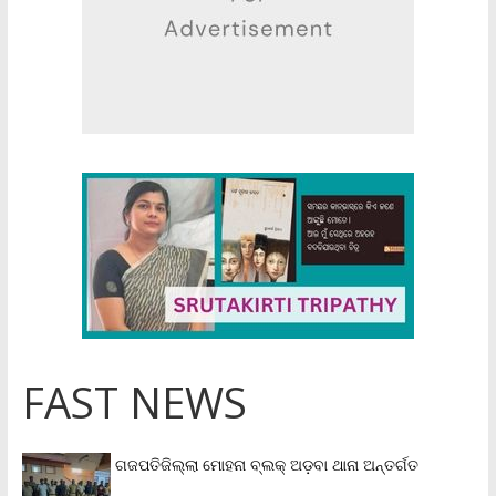
FAST NEWS
ଗଜପତିଜିଲ୍ଲା ମୋହନା ବ୍ଲକ୍‌ ଅଡ଼ବା ଥାନା ଅନ୍ତର୍ଗତ