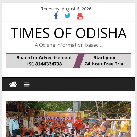
Skip
Thursday, August 6, 2026
to
content
TIMES OF ODISHA
A Odisha information based…