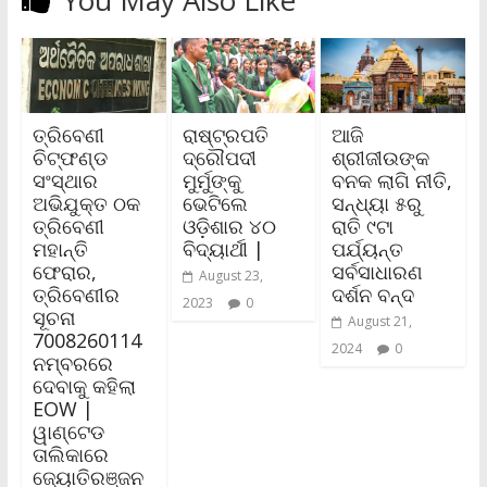
ତ୍ରିବେଣୀ
ରାଷ୍ଟ୍ରପତି
ଆଜି
ଚିଟ୍‌ଫଣ୍ଡ
ଦ୍ରୌପଦୀ
ଶ୍ରୀଜୀଉଙ୍କ
ସଂସ୍ଥାର
ମୁର୍ମୁଙ୍କୁ
ବନକ ଲାଗି ନୀତି,
ଅଭିଯୁକ୍ତ ଠକ
ଭେଟିଲେ
ସନ୍ଧ୍ୟା ୫ରୁ
ତ୍ରିବେଣୀ
ଓଡ଼ିଶାର ୪୦
ରାତି ୯ଟା
ମହାନ୍ତି
ବିଦ୍ୟାର୍ଥୀ |
ପର୍ଯ୍ୟନ୍ତ
ଫେରାର,
ସର୍ବସାଧାରଣ
August 23,
ତ୍ରିବେଣୀର
ଦର୍ଶନ ବନ୍ଦ
2023
0
ସୂଚନା
August 21,
7008260114
2024
0
ନମ୍ବରରେ
ଦେବାକୁ କହିଲା
EOW |
ୱାଣ୍ଟେଡ
ତାଲିକାରେ
ଜ୍ୟୋତିରଞ୍ଜନ