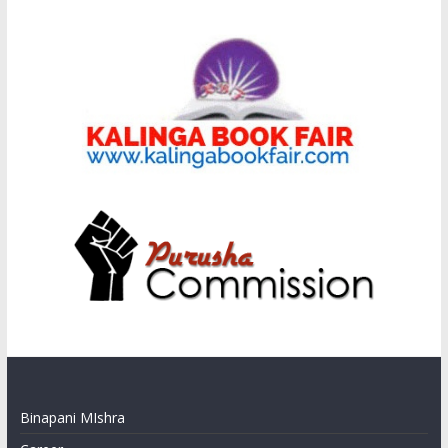
Binapani MIshra