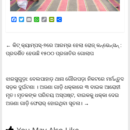
F
T
E
W
C
P
S
a
w
m
h
o
r
h
c
i
a
a
p
i
a
e
t
i
t
y
n
r
b
t
l
s
L
t
e
←
କିଟ୍‌ କ୍ୟାମ୍ପସ୍‌-୭ରେ ଆରମ୍ଭ ହେଲା ରୋଜ୍ କନ୍‌ଭେନ୍‌ସନ୍‌ :
o
e
A
i
F
o
r
p
n
r
ପ୍ରଦର୍ଶିତ ହେଉଛି ୧୫୦୦ ପ୍ରଜାତିର ଗୋଲାପ
k
p
k
i
e
n
d
l
ଝାରସୁଗୁଡ଼ା: ବେଲପାହାଡ଼ ଥାନା ଗୌରପଡ଼ା ନିକଟରେ ମର୍ମନ୍ତୁଦ
y
ସଡ଼କ ଦୁର୍ଘଟଣା । ଅଜଣା ଗାଡ଼ି ଧକ୍କାରେ ୩ ବାଇକ ଆରୋହୀ
ମୃତ। ମୃତକଙ୍କ ପରିଚୟ ଅସ୍ପଷ୍ଟ, ବାଇକକୁ ଧକ୍କା ଦେଇ
ଅଜଣା ଗାଡ଼ି ଫେରାର୍ ହୋଇଥିବା ସୂଚନା।
→
You May Also Like