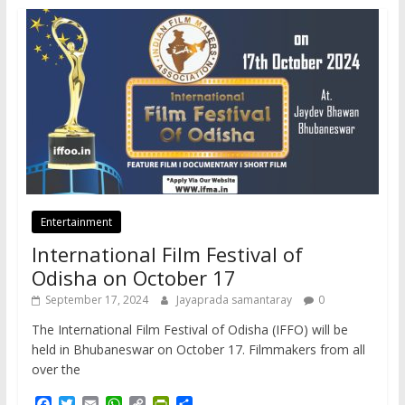
Entertainment
International Film Festival of
Odisha on October 17
September 17, 2024
Jayaprada samantaray
0
The International Film Festival of Odisha (IFFO) will be
held in Bhubaneswar on October 17. Filmmakers from all
over the
F
T
E
W
C
P
S