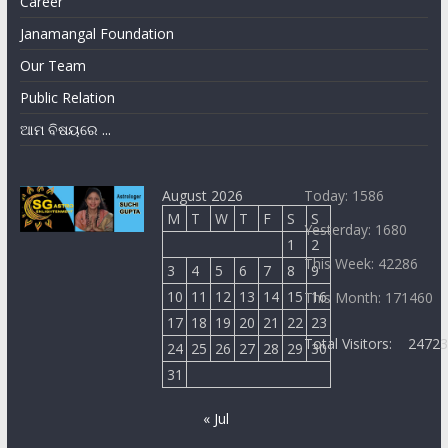
Career
Janamangal Foundation
Our Team
Public Relation
ଆମ ବିଷୟରେ ...
August 2026
Today: 1586
M
T
W
T
F
S
S
Yesterday: 1680
1
2
This Week: 42286
3
4
5
6
7
8
9
10
11
12
13
14
15
16
This Month: 171460
17
18
19
20
21
22
23
Total Visitors:
2472
24
25
26
27
28
29
30
31
« Jul