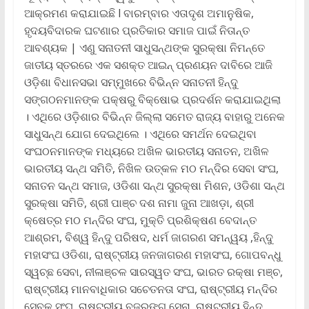
ଆକ୍ରମଣ କରାଯାଇଛି l ବାରମ୍ବାର ଏତାଦୃଶ ଅମାନୁଷିକ,
ହୃଦୟବିଦାରକ ଘଟଣାର ପ୍ରତିକାର ସମାଜ ପାଇଁ ନିତାନ୍ତ
ଆବଶ୍ୟକ | ଏଣୁ ସନାତନୀ ସାଧୁସନ୍ଥଙ୍କ ସୁରକ୍ଷା ନିମନ୍ତେ
ଜାତୀୟ ସ୍ତରରେ ଏକ ସଶକ୍ତ ଆଇନ୍ ପ୍ରଣୟନ ଦାବିରେ ଆଜି
ଓଡ଼ିଶା ବିଧାନସଭା ସମ୍ମୁଖରେ ବିଭିନ୍ନ ସନାତନୀ ହିନ୍ଦୁ
ସଙ୍ଗଠନମାନଙ୍କ ପକ୍ଷରୁ ବିକ୍ଷୋଭ ପ୍ରଦର୍ଶନ କରାଯାଇଥିଲା
। ଏଥିରେ ଓଡ଼ିଶାର ବିଭିନ୍ନ ଜିଲ୍ଲା ସମେତ ରାଜ୍ୟ ବାହାରୁ ଅନେକ
ସାଧୁସନ୍ଥ ଯୋଗ ଦେଇଥିଲେ । ଏଥିରେ ସମର୍ଥନ ଦେଇଥିବା
ସଂଘଠନମାନଙ୍କ ମଧ୍ୟରେ ଅଖିଳ ଭାରତୀୟ ସନାତନ, ଅଖିଳ
ଭାରତୀୟ ସନ୍ଥ ସମିତି, ନିଖିଳ ଉତ୍କଳ ମଠ ମନ୍ଦିର ସେବା ସଂଘ,
ସନାତନ ସନ୍ଥ ସମାଜ, ଓଡିଶା ସନ୍ଥ ସୁରକ୍ଷା ମିଶନ, ଓଡିଶା ସନ୍ଥ
ସୁରକ୍ଷା ସମିତି, ଶ୍ରୀ ପାଞ୍ଚ ଦଶ ନାମା ଜୁନା ଆଖଡ଼ା, ଶ୍ରୀ
କ୍ଷେତ୍ର ମଠ ମନ୍ଦିର ସଂଘ, ମୁକ୍ତି ପ୍ରଶିକ୍ଷଣ ବେଦାନ୍ତ
ଆଶ୍ରମ, ବିଶ୍ୱ ହିନ୍ଦୁ ପରିଷଦ, ଧର୍ମ ଜାଗରଣ ସମନ୍ୱୟ ,ହିନ୍ଦୁ
ମହାସଂଘ ଓଡିଶା, ରାଷ୍ଟ୍ରୀୟ ଜନଜାଗରଣ ମହାସଂଘ, ଗୋପବନ୍ଧୁ
ସ୍ୱଚ୍ଛ ସେବା, ନୀଳାଞ୍ଚଳ ସାରସ୍ୱତ ସଂଘ, ଭାରତ ରକ୍ଷା ମଞ୍ଚ,
ରାଷ୍ଟ୍ରୀୟ ମାନବାଧିକାର ସଚେତନତା ସଂଘ, ରାଷ୍ଟ୍ରୀୟ ମନ୍ଦିର
ସେବକ ସଂଘ, ରାଷ୍ଟ୍ରୀୟ ବଜରଙ୍ଗ ସେନା, ରାଷ୍ଟ୍ରୀୟ ହିନ୍ଦୁ