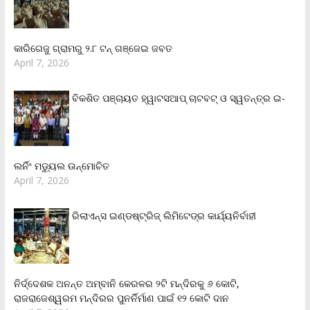
କାରିଗେଜୁ ଗ୍ରାମରୁ ୨.୮ ଟନ୍ ଗଞ୍ଜେଇ ଜବତ
April 7, 2026
ବିକଶିତ ପଞ୍ଚାୟତ ହ୍ୱାଟସଆପ୍ ଚାଟବଟ୍ ଓ ସ୍ୱତନ୍ତ୍ର ଇ-
ଲର୍ନିଂ ମଡ୍ୟୁଲ ଉନ୍ମୋଚିତ
April 7, 2026
ରିଲାଏନ୍‌ସ ଇଣ୍ଡଷ୍ଟ୍ରିଜ୍ ଲିମିଟେଡ୍‌ର କାର୍ଯ୍ୟନିର୍ବାହୀ
ନିର୍ଦ୍ଦେଶକ ଅନନ୍ତ ଅମ୍ବାନି କେରଳର ୨ଟି ମନ୍ଦିରକୁ ୬ କୋଟି,
ରାଜରାଜେଶ୍ୱରମ ମନ୍ଦିରର ପୁନର୍ନିର୍ମାଣ ପାଇଁ ୧୨ କୋଟି ଦାନ