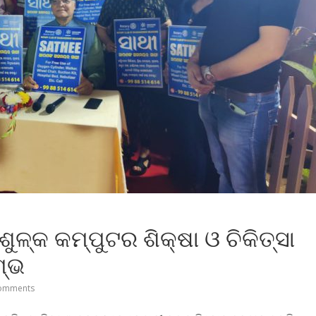
ୁଳ୍କ କମ୍ପୁଟର ଶିକ୍ଷା ଓ ଚିକିତ୍ସା
ମ୍ଭ
omments