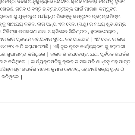
ରତିଷ୍ଠା ଦିବସ ଆନୁକୁଳ୍ୟରେ ରୋଟାରୀ କ୍ଲବ ମିଡୋଜ଼ ତରଫରୁ ଦୁଇଟି
ୋଇଛି. ଗରିବ ଓ ବସ୍ତି ଛାତ୍ରଛାତ୍ରୀଙ୍କ ପାଇଁ ମାଗଣା କମ୍ପୁଟର
ରେଣୀ ରୁ ଯୁକ୍ତଦୁଇ ପର୍ଯ୍ୟନ୍ତ ପିଲାଙ୍କୁ କମ୍ପୁଟର ପ୍ରୋଗ୍ରାମିଙ୍ଗ
ୁ ସାହାଯ୍ୟ କରିବା ଲାଗି ଅନ୍ୟ ଏକ ସେବା (ସାଥି) ର ମଧ୍ୟ ଶୁଭାରମ୍ଭ
ୀ ଚିକିତ୍ସା ଉପକରଣ ଯଥା ଅକ୍ସିଜେନ ସିଲିଣ୍ଡର , ହୁଇଲଚେୟାର ,
ହାର ଲାଗି ପ୍ରଦାନ କରାଯିବାର ସୁବିଧା କରାଯାଇଅଛି | ଏହି ସେବା ର ଲାଭ
୧୪୬୨୪ ଜାରି କରାଯାଇଅଛି | ଏହି ଦୁଇ ନୂତନ କାର୍ଯ୍ୟକ୍ରମ କୁ ରୋଟାରୀ
ାବରେ ଶୁଭାରମ୍ଭ କରିଥିଲେ | କ୍ଲବ ର ଉପଦେଷ୍ଟା ଯଥା ପୂର୍ବତନ ଗଭର୍ନର
ାନ କରିଥିଲେ | କାର୍ଯ୍ୟକ୍ରମଟିକୁ କ୍ଲବ ର ସଭାପତି ଶାନ୍ତନୁ ମହାପାତ୍ର
ଆସିଷ୍ଟାଣ୍ଟ ଗଭର୍ନର ମହେଶ କୁମାର ବେହେରା, ରୋଟାରୀ ସଭ୍ୟ ବୃନ୍ଦ ଓ
 କରିଥିଲେ |