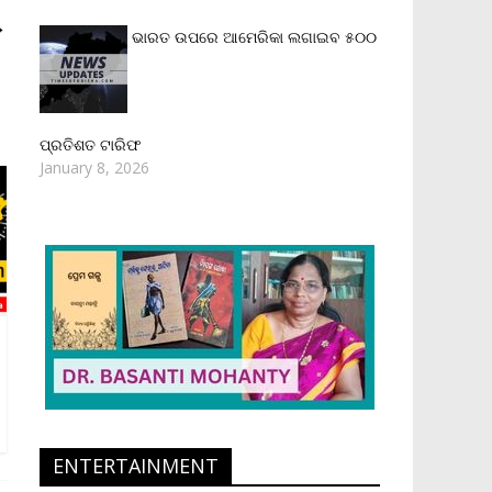
→
ଭାରତ ଉପରେ ଆମେରିକା ଲଗାଇବ ୫୦୦
ପ୍ରତିଶତ ଟାରିଫ
January 8, 2026
ENTERTAINMENT