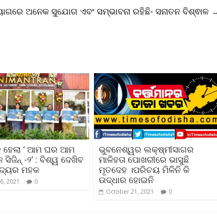
ୋଗରେ ଅନେକ ସୁଯୋଗ ଏବଂ ସମ୍ଭାବନା ରହିଛି- ସନାତନ ବିଶ୍ଵାଳ
ିତ ହେଲା ‘ ଆମ ଘର ଆମ
ଭୁବନେଶ୍ୱର ଲକ୍ଷ୍ମୀସାଗର
 ସିଜିନ୍ -୨’ : ବିଶ୍ୱ ଦେଖିବ
ମାଳିହତା ପୋଖରୀରେ ଭାସୁଛି
ାଦ୍ୟର ମହକ
ମୃତଦେହ ।ପରିଚୟ ମିଳିନି କି
ଉଦ୍ଧାର ହୋଇନି
6, 2021
0
October 21, 2021
0