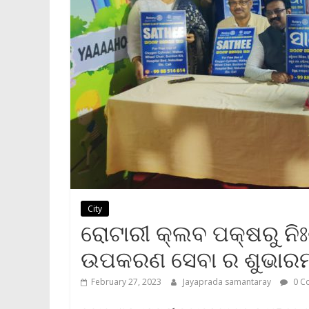
City
ରୋଟାରୀ କ୍ଲବ ପକ୍ଷରୁ ନିଃଶ
ଉପକରଣ ସେବା ର ଶୁଭାର
February 27, 2023
Jayaprada samantaray
0 C