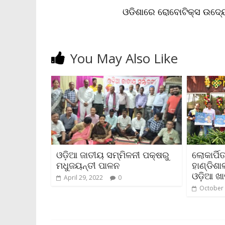
n
ଓଡିଶାରେ ରୋବୋଟିକ୍ସ ଉଦ୍ୟ
d
l
y
You May Also Like
ଓଡ଼ିଆ ଜାତୀୟ ସମ୍ମିଳନୀ ପକ୍ଷରୁ
ଲୋକାର୍ପ
ମଧୁଜୟନ୍ତୀ ପାଳନ
ହାଣ୍ଡିଶାଳ
ଓଡ଼ିଆ ଖ
April 29, 2022
0
October 