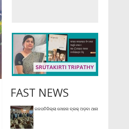
FAST NEWS
ଗଜପତିଜିଲ୍ଲା ମୋହନା ବ୍ଲକ୍‌ ଅଡ଼ବା ଥାନା