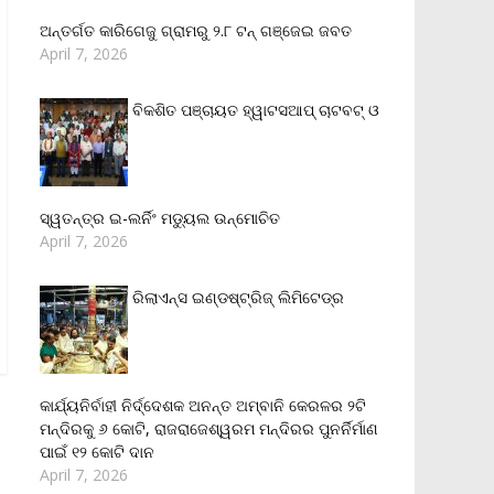
ଅନ୍ତର୍ଗତ କାରିଗେଜୁ ଗ୍ରାମରୁ ୨.୮ ଟନ୍ ଗଞ୍ଜେଇ ଜବତ
April 7, 2026
ବିକଶିତ ପଞ୍ଚାୟତ ହ୍ୱାଟସଆପ୍ ଚାଟବଟ୍ ଓ
ସ୍ୱତନ୍ତ୍ର ଇ-ଲର୍ନିଂ ମଡ୍ୟୁଲ ଉନ୍ମୋଚିତ
April 7, 2026
ରିଲାଏନ୍‌ସ ଇଣ୍ଡଷ୍ଟ୍ରିଜ୍ ଲିମିଟେଡ୍‌ର
କାର୍ଯ୍ୟନିର୍ବାହୀ ନିର୍ଦ୍ଦେଶକ ଅନନ୍ତ ଅମ୍ବାନି କେରଳର ୨ଟି
ମନ୍ଦିରକୁ ୬ କୋଟି, ରାଜରାଜେଶ୍ୱରମ ମନ୍ଦିରର ପୁନର୍ନିର୍ମାଣ
ପାଇଁ ୧୨ କୋଟି ଦାନ
April 7, 2026