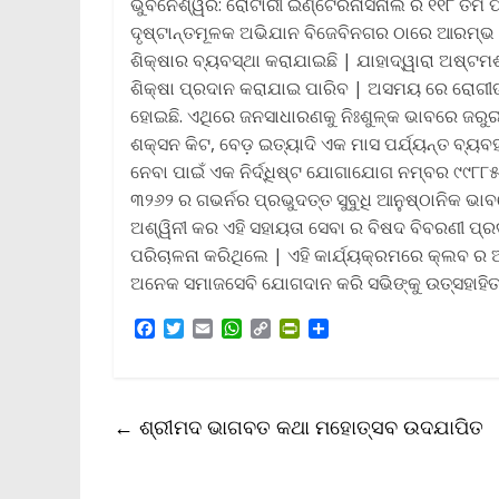
ଭୁବନେଶ୍ୱର: ରୋଟାରୀ ଇଣ୍ଟେରନାସନାଲ ର ୧୧୮ ତମ ପ୍
ଦୃଷ୍ଟାନ୍ତମୂଳକ ଅଭିଯାନ ବିଜେବିନଗର ଠାରେ ଆରମ୍ଭ ହ
ଶିକ୍ଷାର ବ୍ୟବସ୍ଥା କରାଯାଇଛି | ଯାହାଦ୍ୱାରା ଅଷ୍ଟମଶ୍
ଶିକ୍ଷା ପ୍ରଦାନ କରାଯାଇ ପାରିବ | ଅସମୟ ରେ ରୋଗୀଙ୍କ
ହୋଇଛି. ଏଥିରେ ଜନସାଧାରଣକୁ ନିଃଶୁଳ୍କ ଭାବରେ ଜରୁର
ଶକ୍ସନ କିଟ, ବେଡ଼ ଇତ୍ୟାଦି ଏକ ମାସ ପର୍ଯ୍ୟନ୍ତ ବ୍ୟବ
ନେବା ପାଇଁ ଏକ ନିର୍ଦ୍ଧିଷ୍ଟ ଯୋଗାଯୋଗ ନମ୍ବର ୯୯୮୮୫
୩୨୬୨ ର ଗଭର୍ନର ପ୍ରଭୁଦତ୍ତ ସୁବୁଧି ଆନୁଷ୍ଠାନିକ ଭ
ଅଶ୍ୱିନୀ କର ଏହି ସହାୟତା ସେବା ର ବିଷଦ ବିବରଣୀ ପ୍ରଦ
ପରିଚାଳନା କରିଥିଲେ | ଏହି କାର୍ଯ୍ୟକ୍ରମରେ କ୍ଲବ ର 
ଅନେକ ସମାଜସେବି ଯୋଗଦାନ କରି ସଭିଙ୍କୁ ଉତ୍ସହାହିତ
F
T
E
W
C
P
S
a
w
m
h
o
r
h
c
i
a
a
p
i
a
e
t
i
t
y
n
r
b
t
l
s
L
t
e
←
ଶ୍ରୀମଦ ଭାଗବତ କଥା ମହୋତ୍ସବ ଉଦଯାପିତ
o
e
A
i
F
o
r
p
n
r
k
p
k
i
e