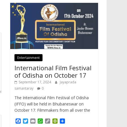
Entertainment
International Film Festival
of Odisha on October 17
September 17, 2024
Jayaprada
samantaray
0
The International Film Festival of Odisha
(IFFO) will be held in Bhubaneswar on
October 17. Filmmakers from all over the
F
T
E
W
C
P
S
a
w
m
h
o
r
h