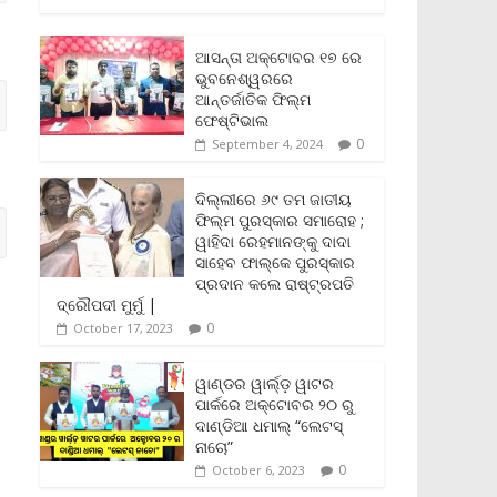
c
i
a
a
p
i
a
e
t
i
t
y
n
r
b
t
l
s
L
t
e
ଆସନ୍ତା ଅକ୍ଟୋବର ୧୭ ରେ
o
e
A
i
F
ଭୁବନେଶ୍ୱରରେ
o
r
p
n
r
ଆନ୍ତର୍ଜାତିକ ଫିଲ୍ମ
k
p
k
i
ଫେଷ୍ଟିଭାଲ
e
0
September 4, 2024
n
d
l
ଦିଲ୍ଲୀରେ ୬୯ ତମ ଜାତୀୟ
y
ଫିଲ୍ମ ପୁରସ୍କାର ସମାରୋହ ;
ୱାହିଦା ରେହମାନଙ୍କୁ ଦାଦା
ସାହେବ ଫାଲ୍‌କେ ପୁରସ୍କାର
ପ୍ରଦାନ କଲେ ରାଷ୍ଟ୍ରପତି
ଦ୍ରୌପଦୀ ମୁର୍ମୁ |
0
October 17, 2023
ୱାଣ୍ଡର ୱାର୍ଲ୍‌ଡ଼ ୱାଟର
ପାର୍କରେ ଅକ୍ଟୋବର ୨୦ ରୁ
ଦାଣ୍ଡିଆ ଧମାଲ୍ “ଲେଟସ୍
ନାଚୋ”
0
October 6, 2023