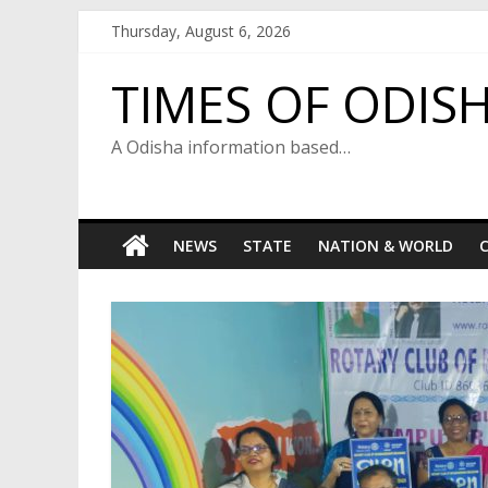
Skip
Thursday, August 6, 2026
to
content
TIMES OF ODIS
A Odisha information based…
NEWS
STATE
NATION & WORLD
C