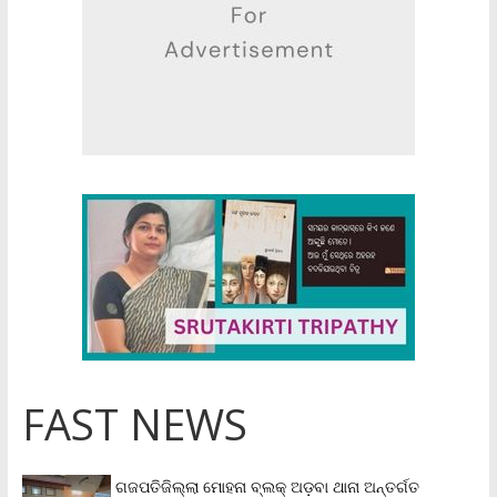
FAST NEWS
ଗଜପତିଜିଲ୍ଲା ମୋହନା ବ୍ଲକ୍‌ ଅଡ଼ବା ଥାନା ଅନ୍ତର୍ଗତ