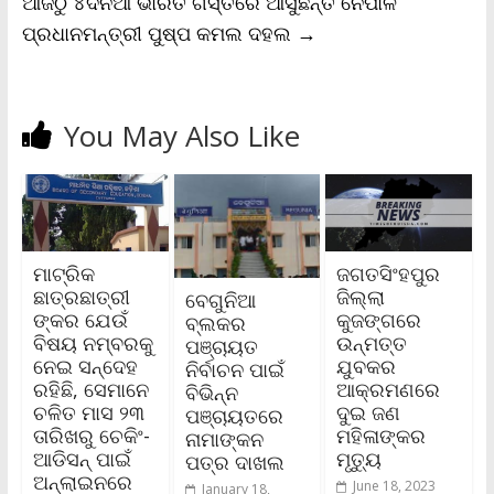
ଆଜିଠୁ ୪ଦିନିଆ ଭାରତ ଗସ୍ତରେ ଆସୁଛନ୍ତି ନେପାଳ
ପ୍ରଧାନମନ୍ତ୍ରୀ ପୁଷ୍ପ କମଲ ଦହଲ
→
You May Also Like
ମାଟ୍ରିକ
ଜଗତସିଂହପୁର
ଛାତ୍ରଛାତ୍ରୀ
ଜିଲ୍ଲା
ବେଗୁନିଆ
ଙ୍କର ଯେଉଁ
କୁଜଙ୍ଗରେ
ବ୍ଲକର
ବିଷୟ ନମ୍ବରକୁ
ଉନ୍ମତ୍ତ
ପଞ୍ଚାୟତ
ନେଇ ସନ୍ଦେହ
ଯୁବକର
ନିର୍ବାଚନ ପାଇଁ
ରହିଛି, ସେମାନେ
ଆକ୍ରମଣରେ
ବିଭିନ୍ନ
ଚଳିତ ମାସ ୨୩
ଦୁଇ ଜଣ
ପଞ୍ଚାୟତରେ
ତାରିଖରୁ ଚେକିଂ-
ମହିଳାଙ୍କର
ନାମାଙ୍କନ
ଆଡିସନ୍‌ ପାଇଁ
ମୃତ୍ୟୁ
ପତ୍ର ଦାଖଲ
ଅନ୍‌ଲାଇନରେ
June 18, 2023
January 18,