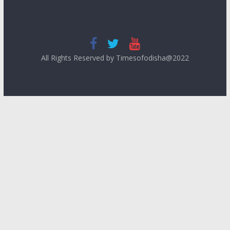
All Rights Reserved by Timesofodisha@2022