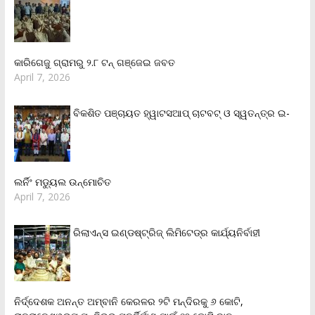
କାରିଗେଜୁ ଗ୍ରାମରୁ ୨.୮ ଟନ୍ ଗଞ୍ଜେଇ ଜବତ
April 7, 2026
ବିକଶିତ ପଞ୍ଚାୟତ ହ୍ୱାଟସଆପ୍ ଚାଟବଟ୍ ଓ ସ୍ୱତନ୍ତ୍ର ଇ-
ଲର୍ନିଂ ମଡ୍ୟୁଲ ଉନ୍ମୋଚିତ
April 7, 2026
ରିଲାଏନ୍‌ସ ଇଣ୍ଡଷ୍ଟ୍ରିଜ୍ ଲିମିଟେଡ୍‌ର କାର୍ଯ୍ୟନିର୍ବାହୀ
ନିର୍ଦ୍ଦେଶକ ଅନନ୍ତ ଅମ୍ବାନି କେରଳର ୨ଟି ମନ୍ଦିରକୁ ୬ କୋଟି,