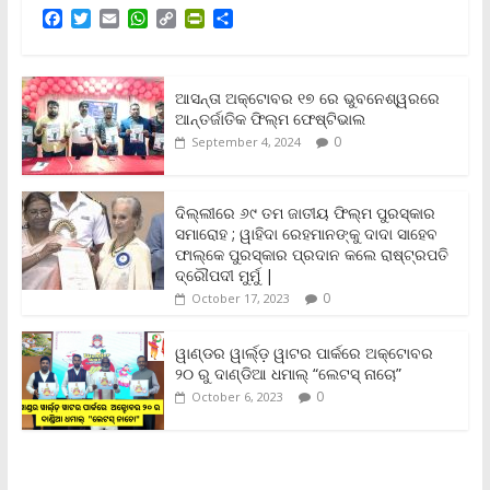
F
T
E
W
C
P
S
a
w
m
h
o
r
h
c
i
a
a
p
i
a
e
t
i
t
y
n
r
b
t
l
s
L
t
e
ଆସନ୍ତା ଅକ୍ଟୋବର ୧୭ ରେ ଭୁବନେଶ୍ୱରରେ
o
e
A
i
F
ଆନ୍ତର୍ଜାତିକ ଫିଲ୍ମ ଫେଷ୍ଟିଭାଲ
o
r
p
n
r
0
September 4, 2024
k
p
k
i
e
n
ଦିଲ୍ଲୀରେ ୬୯ ତମ ଜାତୀୟ ଫିଲ୍ମ ପୁରସ୍କାର
d
ସମାରୋହ ; ୱାହିଦା ରେହମାନଙ୍କୁ ଦାଦା ସାହେବ
l
y
ଫାଲ୍‌କେ ପୁରସ୍କାର ପ୍ରଦାନ କଲେ ରାଷ୍ଟ୍ରପତି
ଦ୍ରୌପଦୀ ମୁର୍ମୁ |
0
October 17, 2023
ୱାଣ୍ଡର ୱାର୍ଲ୍‌ଡ଼ ୱାଟର ପାର୍କରେ ଅକ୍ଟୋବର
୨୦ ରୁ ଦାଣ୍ଡିଆ ଧମାଲ୍ “ଲେଟସ୍ ନାଚୋ”
0
October 6, 2023