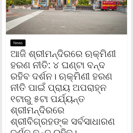
News
ଆଜି ଶ୍ରୀମନ୍ଦିରରେ ଋକ୍ମିଣୀ
ହରଣ ନୀତି: ୪ ଘଣ୍ଟା ବନ୍ଦ
ରହିବ ଦର୍ଶନ। ଋକ୍ମିଣୀ ହରଣ
ନୀତି ପାଇଁ ପ୍ରାୟ ଅପରାହ୍ନ
୧ଟାରୁ ୫ଟା ପର୍ଯ୍ୟନ୍ତ
ଶ୍ରୀମନ୍ଦିରରେ
ଶ୍ରୀବିଗ୍ରହଙ୍କ ସର୍ବସାଧାରଣ
ଦର୍ଶନ ବନ୍ଦ ରହିବ।