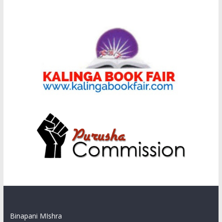
Binapani MIshra