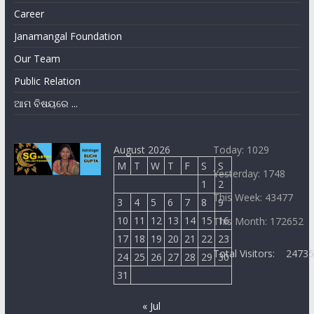
Career
Janamangal Foundation
Our Team
Public Relation
ଆମ ବିଷୟରେ ...
August 2026
Today: 1029
M
T
W
T
F
S
S
Yesterday: 1748
1
2
This Week: 43477
3
4
5
6
7
8
9
10
11
12
13
14
15
16
This Month: 172652
17
18
19
20
21
22
23
Total Visitors:
2473
24
25
26
27
28
29
30
31
« Jul