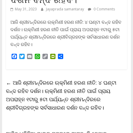
May 31, 2023
Jayaprada samantaray
0 Comments
ଆଜି ଶ୍ରୀମନ୍ଦିରରେ ଋକ୍ମିଣୀ ହରଣ ନୀତି: ୪ ଘଣ୍ଟା ବନ୍ଦ ରହିବ
ଦର୍ଶନ। ଋକ୍ମିଣୀ ହରଣ ନୀତି ପାଇଁ ପ୍ରାୟ ଅପରାହ୍ନ ୧ଟାରୁ ୫ଟା
ପର୍ଯ୍ୟନ୍ତ ଶ୍ରୀମନ୍ଦିରରେ ଶ୍ରୀବିଗ୍ରହଙ୍କ ସର୍ବସାଧାରଣ ଦର୍ଶନ
ବନ୍ଦ ରହିବ।
F
T
E
W
C
P
S
a
w
m
h
o
r
h
c
i
a
a
p
i
a
e
t
i
t
y
n
r
b
t
l
s
L
t
e
←
ଆଜି ଶ୍ରୀମନ୍ଦିରରେ ଋକ୍ମିଣୀ ହରଣ ନୀତି: ୪ ଘଣ୍ଟା
o
e
A
i
F
o
r
p
n
r
ବନ୍ଦ ରହିବ ଦର୍ଶନ। ଋକ୍ମିଣୀ ହରଣ ନୀତି ପାଇଁ ପ୍ରାୟ
k
p
k
i
ଅପରାହ୍ନ ୧ଟାରୁ ୫ଟା ପର୍ଯ୍ୟନ୍ତ ଶ୍ରୀମନ୍ଦିରରେ
e
n
ଶ୍ରୀବିଗ୍ରହଙ୍କ ସର୍ବସାଧାରଣ ଦର୍ଶନ ବନ୍ଦ ରହିବ।
d
l
y