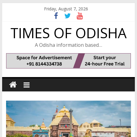
Skip
Friday, August 7, 2026
to
content
TIMES OF ODISHA
A Odisha information based…