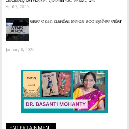
ରାଜରାଜେଶ୍ୱରମ ମନ୍ଦିରର ପୁନର୍ନିର୍ମାଣ ପାଇଁ ୧୨ କୋଟି ଦାନ
April 7, 2026
ଭାରତ ଉପରେ ଆମେରିକା ଲଗାଇବ ୫୦୦ ପ୍ରତିଶତ ଟାରିଫ
January 8, 2026
ENTERTAINMENT