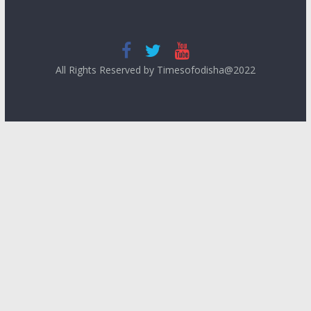
All Rights Reserved by Timesofodisha@2022