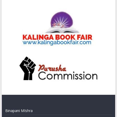
Binapani MIshra