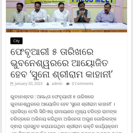
City
ଫେବୃଆରୀ ୫ ତାରିଖରେ
ଭୁବନେଶ୍ୱରରେ ଆୟୋଜିତ
ହେବ ‘ସୁନୋ ଶ୍ରୀରାମ କାହାନୀ’
January 30, 2023
admin
0 Comments
ଭୁବନେଶ୍ବର : ଆସନ୍ତା ଫେବୃୟାରୀ ୫ ତାରିଖରେ
ଭୁବନେଶ୍ୱରରେ ଆୟୋଜିତ ହେବ ‘ସୁନୋ ଶ୍ରୀରାମ କାହାନୀ’ ।
ପ୍ରସିଦ୍ଧ ଟେଲି ସିରିଏଲ୍ ରାମାୟଣର ମୂଖ୍ୟ ଚରିତ୍ର ରାମଙ୍କ
ଚରିତ୍ରରେ ଅଭିନୟ କରିଥିବା ଅଭିନେତା ଅରୁଣ ଗୋଭିଲଙ୍କ
ଦ୍ଵାରା ପ୍ରସ୍ତୁତ କରାଯାଇଥିବା ଶ୍ରୀରାମ ଭକ୍ତି କାର୍ଯ୍ୟକ୍ରମ