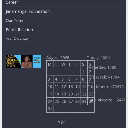
Career
Janamangal Foundation
Our Team
Public Relation
ଆମ ବିଷୟରେ ...
August 2026
Today: 1004
M
T
W
T
F
S
S
Yesterday: 1680
1
2
This Week: 41704
3
4
5
6
7
8
9
10
11
12
13
14
15
16
This Month: 170878
17
18
19
20
21
22
23
Total Visitors:
2471
24
25
26
27
28
29
30
31
« Jul