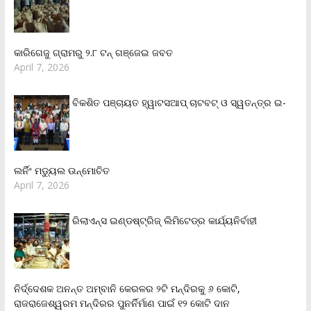
କାରିଗେଜୁ ଗ୍ରାମରୁ ୨.୮ ଟନ୍ ଗଞ୍ଜେଇ ଜବତ
April 7, 2026
ବିକଶିତ ପଞ୍ଚାୟତ ହ୍ୱାଟସଆପ୍ ଚାଟବଟ୍ ଓ ସ୍ୱତନ୍ତ୍ର ଇ-
ଲର୍ନିଂ ମଡ୍ୟୁଲ ଉନ୍ମୋଚିତ
April 7, 2026
ରିଲାଏନ୍‌ସ ଇଣ୍ଡଷ୍ଟ୍ରିଜ୍ ଲିମିଟେଡ୍‌ର କାର୍ଯ୍ୟନିର୍ବାହୀ
ନିର୍ଦ୍ଦେଶକ ଅନନ୍ତ ଅମ୍ବାନି କେରଳର ୨ଟି ମନ୍ଦିରକୁ ୬ କୋଟି,
ରାଜରାଜେଶ୍ୱରମ ମନ୍ଦିରର ପୁନର୍ନିର୍ମାଣ ପାଇଁ ୧୨ କୋଟି ଦାନ