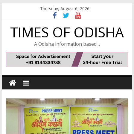
Skip
Thursday, August 6, 2026
to
content
TIMES OF ODISHA
A Odisha information based…