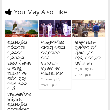
You May Also Like
ଶ୍ରୀମନ୍ଦିର
ଗାନ୍ଧିମାର୍ଗରେ
ସଂକ୍ରମଣକୁ
ପରିକ୍ରମା
ଜାତୀୟ ପତାକା
ଦୃଷ୍ଟିରେ ରଖି
ପ୍ରକଳ୍ପ
ଉତ୍ତୋଳନ
ସ୍ଥାନାନ୍ତର
ପ୍ରସଙ୍ଗ :
କଲେ
ହେଲା ୧ ନମ୍ବର
ରାଜ୍ୟ ସରକାର
ରାଜ୍ୟପାଳ
ପରିବା ହାଟ
ଓ ASIକୁ
ପ୍ରଫେସର
January 19,
ଆସନ୍ତା ୧୭
ଗଣେଷୀ ଲାଲ
2022
0
ତାରିଖ ସୁଦ୍ଧା
January 26,
ଜବାବ ଦେବା
2022
0
ପାଇଁ
ହାଇକୋର୍ଟଙ୍କ
ନିର୍ଦ୍ଦେଶ |
ଶ୍ରୀମନ୍ଦିର
ଚତୁପାର୍ଶ୍ବରେ