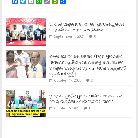
F
T
E
W
C
P
S
a
w
m
h
o
r
h
c
i
a
a
p
i
a
e
t
i
t
y
n
r
b
t
l
s
L
t
e
ଆସନ୍ତା ଅକ୍ଟୋବର ୧୭ ରେ ଭୁବନେଶ୍ୱରରେ
o
e
A
i
F
ଆନ୍ତର୍ଜାତିକ ଫିଲ୍ମ ଫେଷ୍ଟିଭାଲ
o
r
p
n
r
0
September 4, 2024
k
p
k
i
e
n
ଦିଲ୍ଲୀରେ ୬୯ ତମ ଜାତୀୟ ଫିଲ୍ମ ପୁରସ୍କାର
d
ସମାରୋହ ; ୱାହିଦା ରେହମାନଙ୍କୁ ଦାଦା ସାହେବ
l
y
ଫାଲ୍‌କେ ପୁରସ୍କାର ପ୍ରଦାନ କଲେ ରାଷ୍ଟ୍ରପତି
ଦ୍ରୌପଦୀ ମୁର୍ମୁ |
0
October 17, 2023
ୱାଣ୍ଡର ୱାର୍ଲ୍‌ଡ଼ ୱାଟର ପାର୍କରେ ଅକ୍ଟୋବର
୨୦ ରୁ ଦାଣ୍ଡିଆ ଧମାଲ୍ “ଲେଟସ୍ ନାଚୋ”
0
October 6, 2023