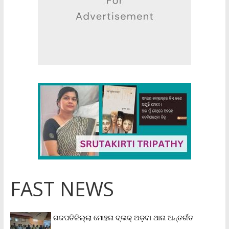
FAST NEWS
ଗଜପତିଜିଲ୍ଲା ମୋହନା ବ୍ଲକ୍‌ ଅଡ଼ବା ଥାନା ଅନ୍ତର୍ଗତ