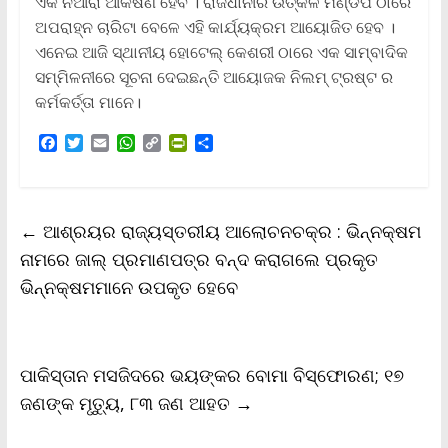
ଏକ ନିଆରା ଆକର୍ଷଣ ହେବ । ରାଜଧାନୀର ଉତ୍କଳ ମଣ୍ଡପ ଠାରେ
ଅପରାହ୍ନ ଚାରିଟା ବେଳେ ଏହି କାର୍ଯ୍ୟକ୍ରମ ଆୟୋଜିତ ହେବ ।
ଏନେଇ ଆଜି ସ୍ଥାନୀୟ ହୋଟେଲ୍ କେଶରୀ ଠାରେ ଏକ ସାମ୍ବାଦିକ
ସମ୍ମିଳନୀରେ ସୂଚନା ଦେଇଛନ୍ତି ଆୟୋଜକ ନିଲମ୍ ଟ୍ରଷ୍ଟ ର
କର୍ମକର୍ତ୍ତା ମାନେ।
F
T
E
W
C
P
S
a
w
m
h
o
r
h
c
i
a
a
p
i
a
e
t
i
t
y
n
r
b
t
l
s
L
t
e
←
ଆଶ୍ରୟର ରାଜ୍ୟସ୍ତରୀୟ ଆଲୋଚନଚକ୍ର : ଭିନ୍ନକ୍ଷମ
o
e
A
i
F
o
r
p
n
r
ନାମରେ ଜାଲ୍ ପ୍ରମାଣପତ୍ର ବନ୍ଦ କରାଗଲେ ପ୍ରକୃତ
k
p
k
i
ଭିନ୍ନକ୍ଷମମାନେ ଉପକୃତ ହେବେ
e
n
d
l
y
ପାକିସ୍ତାନ ମସଜିଦରେ ଭୟଙ୍କର ବୋମା ବିସ୍ଫୋରଣ; ୧୭
ଜଣଙ୍କ ମୃତ୍ୟୁ, ୮୩ ଜଣ ଆହତ
→