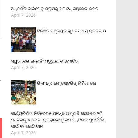
ଅନ୍ତର୍ଗତ କାରିଗେଜୁ ଗ୍ରାମରୁ ୨.୮ ଟନ୍ ଗଞ୍ଜେଇ ଜବତ
April 7, 2026
ବିକଶିତ ପଞ୍ଚାୟତ ହ୍ୱାଟସଆପ୍ ଚାଟବଟ୍ ଓ
ସ୍ୱତନ୍ତ୍ର ଇ-ଲର୍ନିଂ ମଡ୍ୟୁଲ ଉନ୍ମୋଚିତ
April 7, 2026
→
ରିଲାଏନ୍‌ସ ଇଣ୍ଡଷ୍ଟ୍ରିଜ୍ ଲିମିଟେଡ୍‌ର
କାର୍ଯ୍ୟନିର୍ବାହୀ ନିର୍ଦ୍ଦେଶକ ଅନନ୍ତ ଅମ୍ବାନି କେରଳର ୨ଟି
ମନ୍ଦିରକୁ ୬ କୋଟି, ରାଜରାଜେଶ୍ୱରମ ମନ୍ଦିରର ପୁନର୍ନିର୍ମାଣ
ପାଇଁ ୧୨ କୋଟି ଦାନ
April 7, 2026