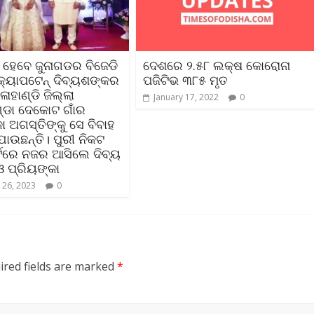
ା ହେବେ ଜୁନାଗଡର ବିଜେଡି
ଦେଶରେ ୨.୫୮ ଲକ୍ଷ କୋରୋନା
କ୍ୟାପଟେନ୍ ଦିବ୍ୟଶଙ୍କର
ପଜିଟିଭ ୩୮୫ ମୃତ
ଳାହାଣ୍ଡି ଜିଲ୍ଲା
January 17, 2022
0
୍ଡା ଦେକୋଟ ଗାଁର
ା ଅଗସ୍ତିଙ୍କୁ ସେ ବିବାହ
ଯାଉଛନ୍ତି। ପୁରୀ ନିକଟ
୍ଟରେ ନଜର ଆସିଲେ ଦିବ୍ୟ
 ପ୍ରିୟଙ୍କା
 26, 2023
0
ired fields are marked
*