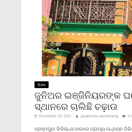
State
ଜୁନିଅର ଇଞ୍ଜିନିୟରଙ୍କ ଘର
ସ୍ଥାନରେ ଚାଲିଛି ଚଢ଼ାଉ
December 28, 2021
Jayaprada samantaray
0 
ବ୍ରହ୍ମପୁର: ଭିଜିଲାନ୍ସ ଜାଲରେ ଗ୍ରାମ୍ୟ ଉନ୍ନୟନ ଡିଭ