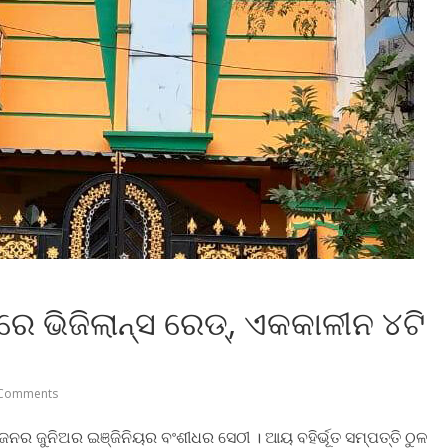
େ ଭିଜିଲାନ୍ସ ରେଡ୍‍, ଏକକାଳୀନ ୪ଟି
Comments
ିଜନର ଜୁନିଅର ଇଞ୍ଜିନିୟର ବଂଶୀଧର ସେଠୀ । ଆୟ ବହିର୍ଭୂତ ସମ୍ପତ୍ତି ଠୁଳ