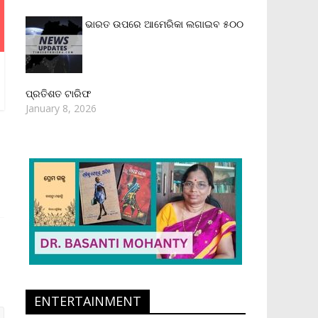
ଭାରତ ଉପରେ ଆମେରିକା ଲଗାଇବ ୫୦୦
ପ୍ରତିଶତ ଟାରିଫ
January 8, 2026
ENTERTAINMENT