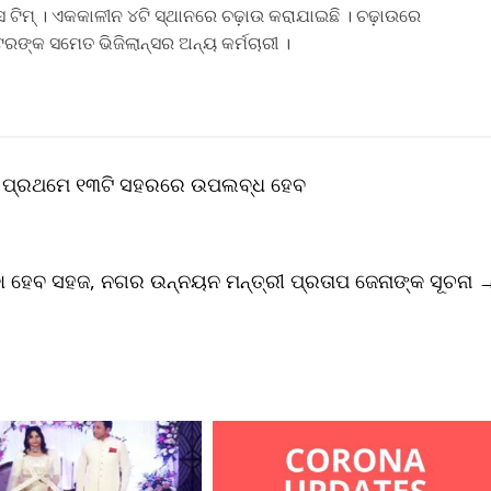
ସ ଟିମ୍‍ । ଏକକାଳୀନ ୪ଟି ସ୍ଥାନରେ ଚଢ଼ାଉ କରାଯାଇଛି । ଚଢ଼ାଉରେ
ରଙ୍କ ସମେତ ଭିଜିଲାନ୍ସର ଅନ୍ୟ କର୍ମଚାରୀ ।
ା, ପ୍ରଥମେ ୧୩ଟି ସହରରେ ଉପଲବ୍ଧ ହେବ
କା ହେବ ସହଜ, ନଗର ଉନ୍ନୟନ ମନ୍ତ୍ରୀ ପ୍ରତାପ ଜେନାଙ୍କ ସୂଚନା