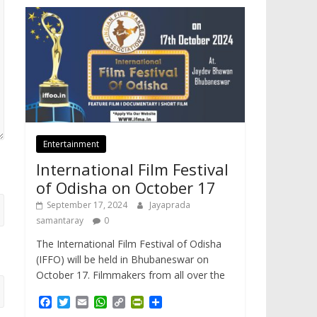
Entertainment
International Film Festival
of Odisha on October 17
September 17, 2024
Jayaprada
samantaray
0
The International Film Festival of Odisha
(IFFO) will be held in Bhubaneswar on
October 17. Filmmakers from all over the
F
T
E
W
C
P
S
a
w
m
h
o
r
h