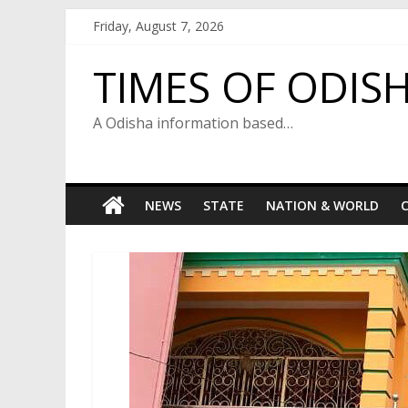
Skip
Friday, August 7, 2026
to
content
TIMES OF ODIS
A Odisha information based…
NEWS
STATE
NATION & WORLD
C