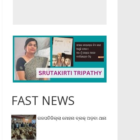
FAST NEWS
ଗଜପତିଜିଲ୍ଲା ମୋହନା ବ୍ଲକ୍‌ ଅଡ଼ବା ଥାନା