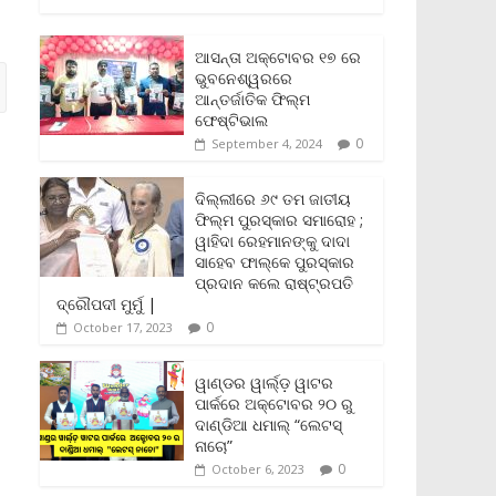
c
i
a
a
p
i
a
e
t
i
t
y
n
r
b
t
l
s
L
t
e
ଆସନ୍ତା ଅକ୍ଟୋବର ୧୭ ରେ
o
e
A
i
F
ଭୁବନେଶ୍ୱରରେ
o
r
p
n
r
ଆନ୍ତର୍ଜାତିକ ଫିଲ୍ମ
k
p
k
i
ଫେଷ୍ଟିଭାଲ
e
0
September 4, 2024
n
d
l
ଦିଲ୍ଲୀରେ ୬୯ ତମ ଜାତୀୟ
y
ଫିଲ୍ମ ପୁରସ୍କାର ସମାରୋହ ;
ୱାହିଦା ରେହମାନଙ୍କୁ ଦାଦା
ସାହେବ ଫାଲ୍‌କେ ପୁରସ୍କାର
ପ୍ରଦାନ କଲେ ରାଷ୍ଟ୍ରପତି
ଦ୍ରୌପଦୀ ମୁର୍ମୁ |
0
October 17, 2023
ୱାଣ୍ଡର ୱାର୍ଲ୍‌ଡ଼ ୱାଟର
ପାର୍କରେ ଅକ୍ଟୋବର ୨୦ ରୁ
ଦାଣ୍ଡିଆ ଧମାଲ୍ “ଲେଟସ୍
ନାଚୋ”
0
October 6, 2023