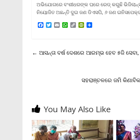
ଅଭିଯୋଗରେ ବଂଶୀଧରଙ୍କ ଘରେ ରେଡ୍‍ କରୁଛି ଭିଜିଲାନ୍
ନିୟୋଜିତ ଅଛନ୍ତି ଦୁଇ ଜଣ ଡିଏସପି, ୬ ଜଣ ଇନିସପେକ୍ଟ
F
T
E
W
C
P
S
a
w
m
h
o
r
h
c
i
a
a
p
i
a
e
t
i
t
y
n
r
b
t
l
s
L
t
e
←
ଆସନ୍ତା ବର୍ଷ ଦେଶରେ ଆରମ୍ଭ ହେବ ୫ଜି ସେବ
o
e
A
i
F
o
r
p
n
r
k
p
k
i
e
n
ସହରାଞ୍ଚଳରେ ଜମି କିଣାବି
d
l
y
You May Also Like