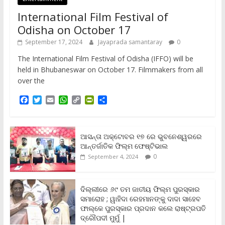
International Film Festival of
Odisha on October 17
September 17, 2024
Jayaprada samantaray
0
The International Film Festival of Odisha (IFFO) will be
held in Bhubaneswar on October 17. Filmmakers from all
over the
F
T
E
W
C
P
S
a
w
m
h
o
r
h
c
i
a
a
p
i
a
e
t
i
t
y
n
r
b
t
l
s
L
t
e
ଆସନ୍ତା ଅକ୍ଟୋବର ୧୭ ରେ ଭୁବନେଶ୍ୱରରେ
o
e
A
i
F
ଆନ୍ତର୍ଜାତିକ ଫିଲ୍ମ ଫେଷ୍ଟିଭାଲ
o
r
p
n
r
0
September 4, 2024
k
p
k
i
e
n
ଦିଲ୍ଲୀରେ ୬୯ ତମ ଜାତୀୟ ଫିଲ୍ମ ପୁରସ୍କାର
d
ସମାରୋହ ; ୱାହିଦା ରେହମାନଙ୍କୁ ଦାଦା ସାହେବ
l
y
ଫାଲ୍‌କେ ପୁରସ୍କାର ପ୍ରଦାନ କଲେ ରାଷ୍ଟ୍ରପତି
ଦ୍ରୌପଦୀ ମୁର୍ମୁ |