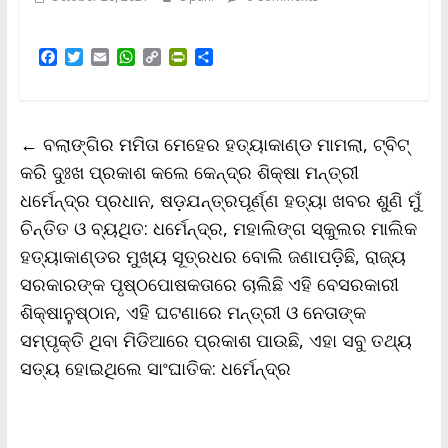
F
T
E
W
C
P
S
a
w
m
h
o
r
h
c
i
a
a
p
i
a
e
t
i
t
y
n
r
b
t
l
s
L
t
e
←
ବଲାଙ୍ଗିର ମମିତା ମେହେର ହତ୍ୟାକାଣ୍ଡ ମାମଲା, ଟ୍ବିଟ୍‌
o
e
A
i
F
o
r
p
n
r
କରି ଦୁଃଖ ପ୍ରକାଶ କଲେ କେନ୍ଦ୍ର ଶିକ୍ଷା ମନ୍ତ୍ରୀ
k
p
k
i
ଧର୍ମେନ୍ଦ୍ର ପ୍ରଧାନ, ଷଡ଼ଯନ୍ତ୍ରପୂର୍ଣ୍ଣ ହତ୍ୟା ଖବର ଶୁଣି ମୁଁ
e
n
ଚିନ୍ତିତ ଓ ବ୍ୟଥିତ: ଧର୍ମେନ୍ଦ୍ର, ମହାଲିଙ୍ଗ ସ୍କୁଲର ମାଲିକ
d
l
ହତ୍ୟାକାଣ୍ଡର ମୁଖ୍ୟ ସୂତ୍ରଧର ବୋଲି ଜଣାପଡ଼ିଛି, ରାଜ୍ୟ
y
ସରକାରଙ୍କ ପୃଷ୍ଠପୋଷକତାରେ ଚାଲିଛି ଏହି ବେସରକାରୀ
ଶିକ୍ଷାନୁଷ୍ଠାନ, ଏହି ଘଟଣାରେ ମନ୍ତ୍ରୀ ଓ ନେତାଙ୍କ
ସମ୍ପୃକ୍ତି ଥିବା ମିଡିଆରେ ପ୍ରକାଶ ପାଉଛି, ଏହା ସବୁ ତଥ୍ୟ
ସତ୍ୟ ହୋଇଥିଲେ ସାଂଘାତିକ: ଧର୍ମେନ୍ଦ୍ର