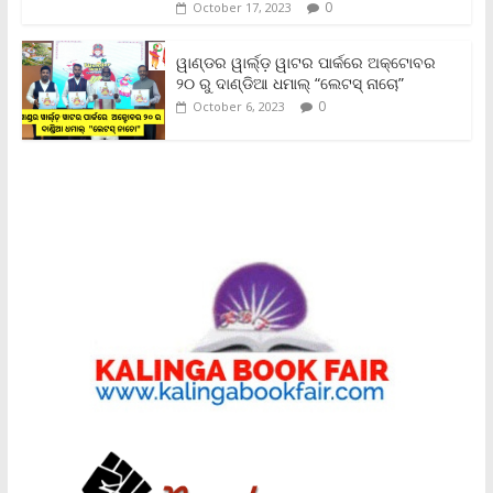
0
October 17, 2023
ୱାଣ୍ଡର ୱାର୍ଲ୍‌ଡ଼ ୱାଟର ପାର୍କରେ ଅକ୍ଟୋବର
୨୦ ରୁ ଦାଣ୍ଡିଆ ଧମାଲ୍ “ଲେଟସ୍ ନାଚୋ”
0
October 6, 2023