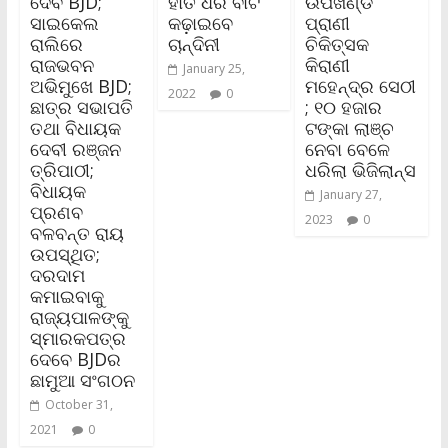
ଦେବ BJD;
ହାତ ଧରି ବାଟ
ଉପଖଣ୍ଡ
ସାଇକେଲ
କଢ଼ାଇବେ
ପ୍ରାଣୀ
ରାଲିରେ
ଚାନ୍ଦିନୀ
ଚିକିତ୍ସକ
ରାଜଭବନ
କିରାଣୀ
January 25,
ଅଭିମୁଖେ BJD;
ମହେନ୍ଦ୍ର ସେଠୀ
2022
0
ଛାତ୍ର ସଭାପତି
; ୧୦ ହଜାର
ତଥା ବିଧାୟକ
ଟଙ୍କା ଲାଞ୍ଚ
ଦେବୀ ରଞ୍ଜନ
ନେବା ବେଳେ
ତ୍ରିପାଠୀ;
ଧରିଲା ଭିଜିଲାନ୍ସ
ବିଧାୟକ
January 27,
ପ୍ରଣବ
2023
0
ବଳବନ୍ତ ରାୟ
ଉପସ୍ଥିତ;
ଦରଦାମ
କମାଇବାକୁ
ରାଜ୍ୟପାଳଙ୍କୁ
ସ୍ମାରକପତ୍ର
ଦେବେ BJDର
ଛାମୁଆ ସଂଗଠନ
October 31,
2021
0