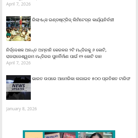
April 7, 2026
ରିଲାଏନ୍‌ସ ଇଣ୍ଡଷ୍ଟ୍ରିଜ୍ ଲିମିଟେଡ୍‌ର କାର୍ଯ୍ୟନିର୍ବାହୀ
ନିର୍ଦ୍ଦେଶକ ଅନନ୍ତ ଅମ୍ବାନି କେରଳର ୨ଟି ମନ୍ଦିରକୁ ୬ କୋଟି,
ରାଜରାଜେଶ୍ୱରମ ମନ୍ଦିରର ପୁନର୍ନିର୍ମାଣ ପାଇଁ ୧୨ କୋଟି ଦାନ
April 7, 2026
ଭାରତ ଉପରେ ଆମେରିକା ଲଗାଇବ ୫୦୦ ପ୍ରତିଶତ ଟାରିଫ
January 8, 2026