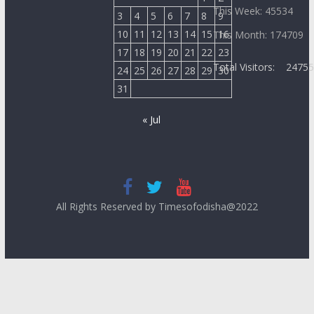
This Week: 45534
3
4
5
6
7
8
9
10
11
12
13
14
15
16
This Month: 174709
17
18
19
20
21
22
23
Total Visitors:
2475
24
25
26
27
28
29
30
31
« Jul
All Rights Reserved by Timesofodisha@2022