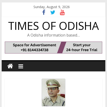
Skip
Sunday, August 9, 2026
to
content
TIMES OF ODISHA
A Odisha information based…