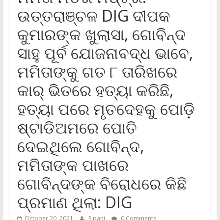
ଉତ୍ତରାଞ୍ଚଳ DIG ଦୀପକ
କୁମାରଙ୍କ ଖୁଲାସା, ଗୋବିନ୍ଦ
ସାହୁ ପୂର୍ବ ଯୋଜନାବଦ୍ଧ ଭାବେ,
ମମିତାଙ୍କୁ ଗତ ୮ ତାରିଖରେ
କାର୍ ଭିତରେ ହତ୍ୟା କରିଛି,
ହତ୍ୟା ପରେ ମୃତଦେହକୁ ପୋଡ଼ି
ଷ୍ଟାଡିଅମରେ ପୋତି
ଦେଇଥିଲେ ଗୋବିନ୍ଦ,
ମମିତାଙ୍କ ପାଖରେ
ଗୋବିନ୍ଦଙ୍କ ବିରୋଧରେ କିଛି
ପ୍ରମାଣ ଥିଲା: DIG
October 20, 2021
S pani
0 Comments