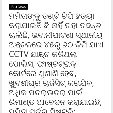
Fast News
ମମିତାଙ୍କୁ ତଣ୍ଟି ଚିପି ହତ୍ୟା
କରାଯାଇଛି କି ନାହିଁ ତାହା ତଦନ୍ତ
ଚାଲିଛି, ଭବାନୀପାଟଣା ସ୍ଥାନୀୟ
ଅଞ୍ଚଳରେ ୪୫ରୁ ୬୦ କିମି ଯାଏ
CCTV ଯାଞ୍ଚ କରିଥଲା
ପୋଲିସ, ଫାଷ୍ଟଟ୍ରାକ୍
କୋର୍ଟରେ ଶୁଣାଣି ହେବ,
ଖୁବଶୀଘ୍ର ଚାର୍ଜସିଟ୍ କରାଯିବ,
ଅଧିକ ପଚରାଉଚରା ପାଇଁ
ରିମାଣ୍ଡ ଆବେଦନ କରାଯାଇଛି,
ମମିତା ମର୍ଡର ମିଷ୍ଟ୍ରି: