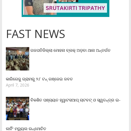
FAST NEWS
ଗଜପତିଜିଲ୍ଲା ମୋହନା ବ୍ଲକ୍‌ ଅଡ଼ବା ଥାନା ଅନ୍ତର୍ଗତ
କାରିଗେଜୁ ଗ୍ରାମରୁ ୨.୮ ଟନ୍ ଗଞ୍ଜେଇ ଜବତ
April 7, 2026
ବିକଶିତ ପଞ୍ଚାୟତ ହ୍ୱାଟସଆପ୍ ଚାଟବଟ୍ ଓ ସ୍ୱତନ୍ତ୍ର ଇ-
ଲର୍ନିଂ ମଡ୍ୟୁଲ ଉନ୍ମୋଚିତ