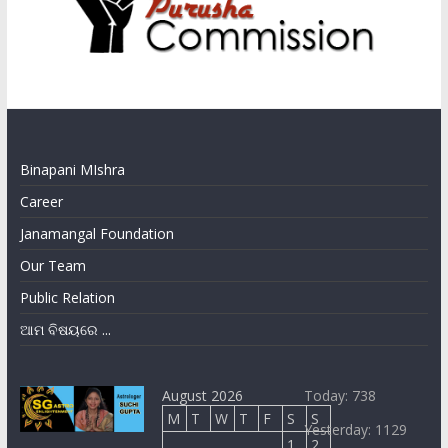
Binapani MIshra
Career
Janamangal Foundation
Our Team
Public Relation
ଆମ ବିଷୟରେ ...
August 2026
Today: 738
M
T
W
T
F
S
S
Yesterday: 1129
1
2