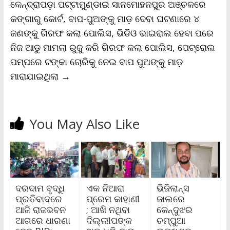
କେନ୍ଦ୍ରାପଡ଼ା ପଟ୍ଟାମୁଣ୍ଡାଇ ସାନମୋହନପୁର ଅଞ୍ଚଳରେ
କଙ୍ଗାରୁ କୋର୍ଟ, ବାପ-ପୁଅଙ୍କୁ ମାଡ଼ ଦେବା ଘଟଣାରେ ୪
ଜଣଙ୍କୁ ଗିରଫ କଲା ପୋଲିସ, ଭିଡିଓ ଭାଇରାଲ ହେବା ପରେ
ନିଜ ଆଡୁ ମାମଲା ରୁଜୁ କରି ଗିରଫ କଲା ପୋଲିସ, ପେଟ୍ରୋଲ
ପମ୍ପରେ ଟଙ୍କା ଚୋରିକୁ ନେଇ ବାପ ପୁଅଙ୍କୁ ମାଡ଼
ମାରାଯାଇଥିଲା
→
You May Also Like
ଦରଦାମ ବୃଦ୍ଧି
ଏକ ନିଆରା
ଭିଜିଲାନ୍ସ
ପ୍ରତିବାଦରେ
ପ୍ରେମ କାହାଣୀ
ଜାଲରେ
ଆଜି ରାଜଭବନ
; ଆଖି ନଥିବା
କେନ୍ଦୁଝର
ଆଗରେ ଧାରଣା
ଦିଲ୍ଲୀପଙ୍କ
ଚମ୍ପୁଆ