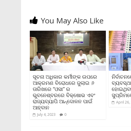
y
You May Also Like
ସୂଚନା ଅଧିକାର କର୍ମୀଙ୍କ ଉପରେ
ନିର୍ବାଚ
ଆକ୍ରମଣ ବିରୋଧରେ ଜୁଲାଇ ୬
ବ୍ୟବସ୍ଥ
ତାରିଖରେ “ଓସା” ର
ହୋଇଥିବ
ଭୁବନେଶ୍ବରରେ ବିକ୍ଷୋଭ ଏବଂ
ସୁପ୍ରିମକ
ରାଜ୍ୟବ୍ୟାପି ଆନ୍ଦୋଳନ ପାଇଁ
April 26,
ଆହ୍ବାନ
July 4, 2023
0