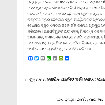
ମଧ୍ୟପ୍ରଦେଶର ଭୋପାଳ ସ୍ଥିତ ଭାରତୀୟ ଜଙ୍ଗଲ ପରିଚ
ଡେହରାଡୁନ ସ୍ଥିତ ଭାରତୀୟ ବାନିକୀ ଅନୁସନ୍ଧାନ ଏବଂ ଶି
ଚକ୍ରବର୍ତୀ, ଉତ୍ତରାଖଣ୍ଡର ଋଷିକେଶ ସ୍ଥିତ ଅଖ୍ୟ ଭାର
ଉତ୍ତରାଖଣ୍ଡର ନୈନିତାଲ ସ୍ଥିତ ଆର୍ଯ୍ୟଭଟ୍ଟ ପ୍ରେକ୍ଷଣ
ଚେନ୍ନାଇ ସ୍ଥିତ ଏମିଡ୍‌ର ଡଃ କାର୍ଭିକ ରମେଶ ପ୍ରମୁଖ
କରିଥିଲେ। ଇନଷ୍ଟିଚ୍ୟୁଟ ଅଫ୍ ସେଲ୍ ରିଲାଏନ୍ସ ଏକ ସାର୍
ଆଇନଜୀବୀ, ସମାଜସେବୀ ଉଦ୍ୟୋଗପତି, ବ୍ୟବସାୟୀ, କୃଷି 
କରାଯାଇଥିଲା । ପ୍ରଶିକ୍ଷଣ, ପ୍ରତିଭା ବିକାଶ, ପ୍ରକାଶ
ପ୍ରତିଭାବାନ ବ୍ୟକ୍ତିଙ୍କୁ ଉତ୍ସାହିତ କରିଥାଏ ।
F
T
E
W
C
P
S
a
w
m
h
o
r
h
c
i
a
a
p
i
a
e
t
i
t
y
n
r
b
t
l
s
L
t
e
←
ଶୁକ୍ରବାର ଖୋଲିବ ଆଇସିଓଏମ୍‌ସି କୋଠା : ଜାଣ
o
e
A
i
F
o
r
p
n
r
k
p
k
i
e
n
ଦେଶ ବିରୋଧ କାର୍ଯ୍ୟ ପାଇଁ
d
l