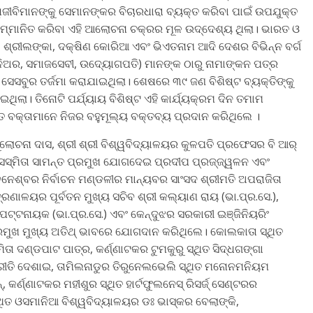
ୀବିମାନଙ୍କୁ ସେମାନଙ୍କର ବିଚାରଧାରା ବ୍ୟକ୍ତ କରିବା ପାଇଁ ଉପଯୁକ୍ତ
ୁ ସମ୍ମାନିତ କରିବା ଏହି ଆଲୋଚନା ଚକ୍ରର ମୂଳ ଉଦ୍ଦେଶ୍ୟ ଥିଲା। ଭାରତ ଓ
 ଶ୍ରୀଲଙ୍କା, ଦକ୍ଷିଣ କୋରିଆ ଏବଂ ଭିଏତନାମ ଆଦି ଦେଶର ବିଭିନ୍ନ ବର୍ଗ
ଜିନିଅର, ସମାଜସେବୀ, ଉଦ୍ୟୋଗପତି) ମାନଙ୍କ ଠାରୁ ନାମାଙ୍କନ ପତ୍ର
ସେସବୁର ତର୍ଜମା କରାଯାଇଥିଲା। ଶେଷରେ ୩୯ ଜଣ ବିଶିଷ୍ଟ ବ୍ୟକ୍ତିଙ୍କୁ
ିଲା। ତିନୋଟି ପର୍ଯ୍ୟାୟ ବିଶିଷ୍ଟ ଏହି କାର୍ଯ୍ୟକ୍ରମ ଦିନ ତମାମ
ାନିତ ବକ୍ତାମାନେ ନିଜର ବହୁମୂଲ୍ୟ ବକ୍ତବ୍ୟ ପ୍ରଦାନ କରିଥିଲେ ।
ୋଚନା ଦାସ, ଶ୍ରୀ ଶ୍ରୀ ବିଶ୍ୱବିଦ୍ୟାଳୟର କୁଳପତି ପ୍ରଫେସର ବି ଆର୍
ର ସସ୍ମିତା ସାମନ୍ତ ପ୍ରମୁଖ ଯୋଗଦେଇ ପ୍ରଦୀପ ପ୍ରଜ୍ଜ୍ୱଳନ ଏବଂ
େଶ୍ବର ନିର୍ବାଚନ ମଣ୍ଡଳୀର ମାନ୍ୟବର ସାଂସଦ ଶ୍ରୀମତି ଅପରାଜିତା
ରଣାଳୟର ପୂର୍ବତନ ମୁଖ୍ୟ ସଚିବ ଶ୍ରୀ କଲ୍ୟାଣ ରାୟ (ଭା.ପ୍ର.ସେ.),
 ପଟ୍ଟନାୟକ (ଭା.ପ୍ର.ସେ.) ଏବଂ କେନ୍ଦୁଝର ସରକାରୀ ଇଞ୍ଜିନିୟରିଂ
ମୁଖ ମୁଖ୍ୟ ଅତିଥ୍‌ ଭାବରେ ଯୋଗଦାନ କରିଥିଲେ। କୋଲକାତା ସ୍ଥିତ
ତା ଦଣ୍ଡପାଟ ପାତ୍ର, କର୍ଣ୍ଣାଟକର ଟୁମକୁରୁ ସ୍ଥିତ ସିଦ୍ଧଗଙ୍ଗା
ୀତି ଦେଶାଇ, ତାମିଲନାଡୁର ତିରୁନେଲଭେଲି ସ୍ଥିତ ମନୋନମନିୟମ
 କର୍ଣ୍ଣାଟକର ମହୀଶୁର ସ୍ଥିତ ହାର୍ଟଫୁଲନେସ୍ ରିସର୍ଜ୍ ସେଣ୍ଟରର
ଥିତ ଓସମାନିଆ ବିଶ୍ୱବିଦ୍ୟାଳୟର ଡଃ ଭାସ୍କର ବେଲାଙ୍କି,