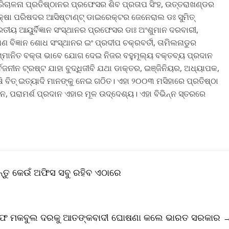
ାଳନା ପ୍ରତିଷ୍ଠାନର ପ୍ରଫେସର ଶିବ ପ୍ରତାପ ସିଂହ, ଉତ୍ତରାଖଣ୍ଡର
କ୍ଷା ପରିଷଦର ଆସିଷ୍ଟାଣ୍ଟ୍‌ ଡାଇରେକ୍ଟର ଜେନେରାଲ ଡଃ ସୁମିତ୍‌
ତୀୟ ଆୟୁର୍ବିଜ୍ଞାନ ସଂସ୍ଥାନର ପ୍ରଫେସର ଡାଃ ଅଂଶୁମାନ ଦରବାରୀ,
 ବିଜ୍ଞାନ ଶୋଧ ସଂସ୍ଥାନର ଇଂ ପ୍ରଦୀପ ଚକ୍ରବର୍ତୀ, ତାମିଲନାଡୁର
 ସମ୍ମାନିତ ବକ୍ତା ଭାବେ ଯୋଗ ଦେଇ ନିଜର ବହୁମୂଲ୍ୟ ବକ୍ତବ୍ୟ ପ୍ରଦାନ
ବଜନୀନ ଟ୍ରଷ୍ଟ ଯାହା ବୁଦ୍ଧିଜୀବି ଯଥା ଡାକ୍ତର, ଇଞ୍ଜିନିୟର, ଅଧ୍ୟାପକ,
ବିତ୍ ଇତ୍ୟାଦି ମାନଙ୍କୁ ନେଇ ଗଠିତ। ଏହା ୨୦୦୩ ମସିହାରେ ପ୍ରତିଷ୍ଠା
ନ, ପରାମର୍ଶ ପ୍ରଦାନ ଏହାର ମୂଳ ଉଦ୍ଦେଶ୍ୟ। ଏହା ବିଭିନ୍ନ ସ୍ତରରେ
ନ୍ତୁ କେଉଁ ଅଫିସ ସବୁ ରହିବ ଏଠାରେ
 ଆସିଫ ମକବୁଲ ଦରକୁ ଆତଙ୍କବାଦୀ ଘୋଷଣା କଲେ ଭାରତ ସରକାର