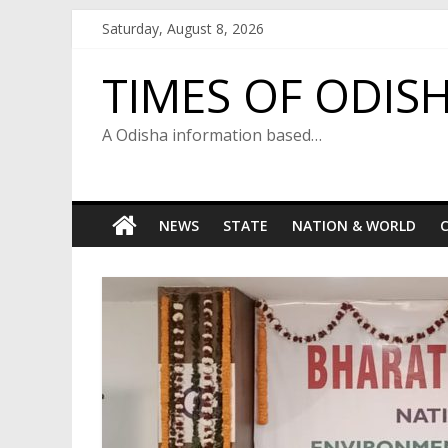
Skip
Saturday, August 8, 2026
to
content
TIMES OF ODIS
A Odisha information based…
NEWS
STATE
NATION & WORLD
C