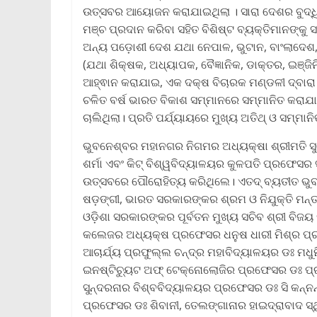
ଉତ୍ସବର ଆୟୋଜନ କରାଯାଇଥିଲା । ସାରା ଦେଶର ବୁଦ୍ଧିଜ
ମଞ୍ଚ ପ୍ରଦାନ କରିବା ସହିତ ବିଶିଷ୍ଟ ବ୍ୟକ୍ତିମାନଙ୍କ
ଅନ୍ୟ ପଡ଼ୋଶୀ ଦେଶ ଯଥା ନେପାଳ, ଭୁଟାନ, ବାଂଲାଦେଶ,
(ଯଥା ଶିକ୍ଷକ, ଅଧ୍ୟାପକ, ବୈଜ୍ଞାନିକ, ଡାକ୍ତର, ଇଞ୍
ଆହ୍ଵାନ କରାଯାଇ, ଏକ ଦକ୍ଷ ବିଚାରକ ମଣ୍ଡଳୀ ଦ୍ବାରା 
ଚଳିତ ବର୍ଷ ଭାରତ ବିକାଶ ସମ୍ମାନରେ ସମ୍ମାନିତ କରାଯାଇଥ
ଚାଲିଥିଲା। ପ୍ରତି ପର୍ଯ୍ୟାୟରେ ମୁଖ୍ୟ ଅତିଥ୍‌ ଓ ସମ୍ମ
ଭୁବନେଶ୍ବର ମହାନଗର ନିଗମର ଅଧ୍ୟକ୍ଷା ଶ୍ରୀମତି ସୁଲ
ଶର୍ମା ଏବଂ କିଟ୍ ବିଶ୍ୱବିଦ୍ୟାଳୟର କୁଳପତି ପ୍ରଫେସ
ଉତ୍ସବରେ ପୌରୋହିତ୍ୟ କରିଥିଲେ। ଏତଦ୍ ବ୍ୟତୀତ ଭୁବନ
ଷଡ଼ଙ୍ଗୀ, ଭାରତ ସରକାରଙ୍କର ଶ୍ରମ ଓ ନିଯୁକ୍ତି ମନ୍ତ୍
ଓଡ଼ିଶା ସରକାରଙ୍କର ପୂର୍ବତନ ମୁଖ୍ୟ ସଚିବ ଶ୍ରୀ ବିଜୟ
କଲେଜର ଅଧ୍ୟକ୍ଷ ପ୍ରଫେସର ଧନୁଷ ଧାରୀ ମିଶ୍ର ପ୍ର
ଆଚାର୍ଯ୍ୟ ପ୍ରଫୁଲ୍ଲ ଚନ୍ଦ୍ର ମହାବିଦ୍ୟାଳୟର ଡଃ ମଧୁମି
ଇନଷ୍ଟିଚ୍ୟୁଟ ଅଫ୍ ଟେକ୍ନୋଲୋଜିର ପ୍ରଫେସର ଡଃ ପ୍ର
ସୁନ୍ଦରନାର ବିଶ୍ବବିଦ୍ୟାଳୟର ପ୍ରଫେସର ଡଃ ସି କନ୍ନନ୍,
ପ୍ରଫେସର ଡଃ ଶିବାନୀ, ତେଲଙ୍ଗାନାର ହାଇଦ୍ରାବାଦ ସ୍