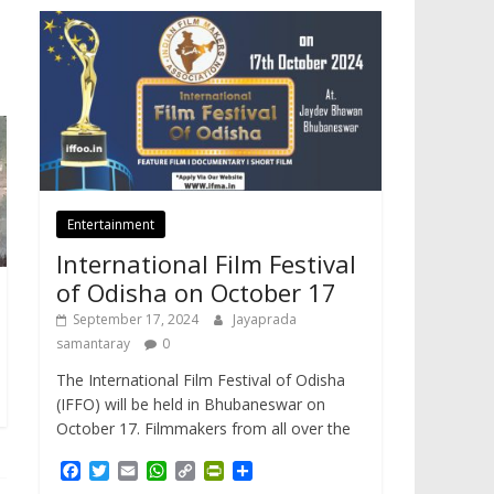
Entertainment
International Film Festival
of Odisha on October 17
September 17, 2024
Jayaprada
samantaray
0
The International Film Festival of Odisha
(IFFO) will be held in Bhubaneswar on
October 17. Filmmakers from all over the
F
T
E
W
C
P
S
a
w
m
h
o
r
h