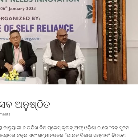
ସବ ଅନୁଷ୍ଠିତ
ments
 ଜାନୁୟାରୀ ୬ ତାରିଖ ଦିନ ପ୍ରେସ୍ କ୍ଲବ୍ ଅଫ୍ ଓଡ଼ିଶା ଠାରେ ‘‘ନବ ସୃଜନ
ଲୋଚନା ଚକ୍ର ଏବଂ ସମ୍ମାନଜନକ ‘‘ଭାରତ ବିକାଶ ସମ୍ମାନ” ବିତରଣ