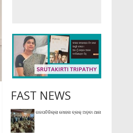
FAST NEWS
ଗଜପତିଜିଲ୍ଲା ମୋହନା ବ୍ଲକ୍‌ ଅଡ଼ବା ଥାନା