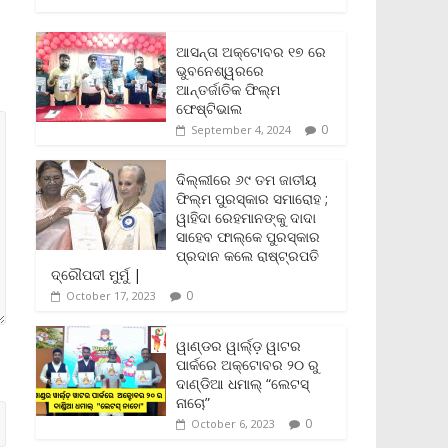
c
i
a
a
p
i
a
e
t
i
t
y
n
r
b
t
l
s
L
t
e
ଆସନ୍ତା ଅକ୍ଟୋବର ୧୭ ରେ
o
e
A
i
F
ଭୁବନେଶ୍ୱରରେ
o
r
p
n
r
ଆନ୍ତର୍ଜାତିକ ଫିଲ୍ମ
k
p
k
i
ଫେଷ୍ଟିଭାଲ
e
0
September 4, 2024
n
d
l
ଦିଲ୍ଲୀରେ ୬୯ ତମ ଜାତୀୟ
y
ଫିଲ୍ମ ପୁରସ୍କାର ସମାରୋହ ;
ୱାହିଦା ରେହମାନଙ୍କୁ ଦାଦା
ସାହେବ ଫାଲ୍‌କେ ପୁରସ୍କାର
ପ୍ରଦାନ କଲେ ରାଷ୍ଟ୍ରପତି
ଦ୍ରୌପଦୀ ମୁର୍ମୁ |
0
October 17, 2023
ୱାଣ୍ଡର ୱାର୍ଲ୍‌ଡ଼ ୱାଟର
ପାର୍କରେ ଅକ୍ଟୋବର ୨୦ ରୁ
ଦାଣ୍ଡିଆ ଧମାଲ୍ “ଲେଟସ୍
ନାଚୋ”
0
October 6, 2023