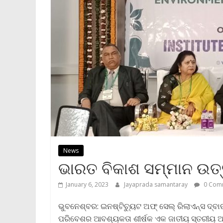
News
ଭାରତ ବିକାଶ ସମ୍ମାନ ଉତ୍
January 6, 2023
Jayaprada samantaray
0 Com
ଭୁବନେଶ୍ବର: ଇନଷ୍ଟିଚ୍ୟୁଟ ଅଫ୍ ସେଲ୍ ରିଲାଏନ୍ସ ଦ୍ବାରା
ପରିବେଶର ଆବଶ୍ୟକତା ଶୀର୍ଷକ ଏକ ଜାତୀୟ ସ୍ତରୀୟ ଆ