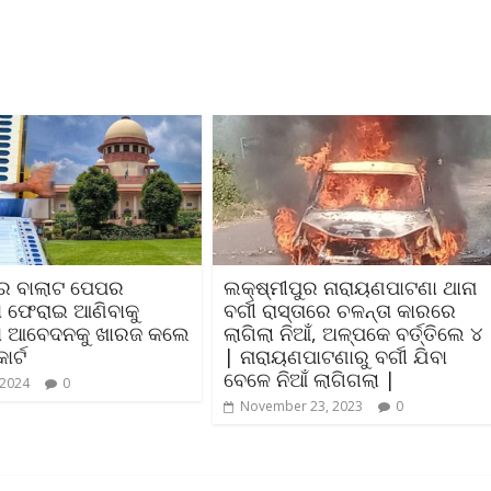
ନରେ ବାଲାଟ ପେପର
ଲକ୍ଷ୍ମୀପୁର ନାରାୟଣପାଟଣା ଥାନା
ା ଫେରାଇ ଆଣିବାକୁ
ବର୍ଗୀ ରାସ୍ତାରେ ଚଳନ୍ତା କାରରେ
ା ଆବେଦନକୁ ଖାରଜ କଲେ
ଲାଗିଲା ନିଆଁ, ଅଳ୍ପକେ ବର୍ତ୍ତିଲେ ୪
ୋର୍ଟ
| ନାରାୟଣପାଟଣାରୁ ବର୍ଗୀ ଯିବା
ବେଳେ ନିଆଁ ଲାଗିଗଲା |
 2024
0
November 23, 2023
0