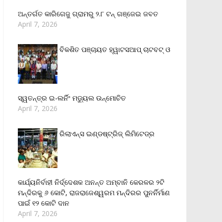
ଅନ୍ତର୍ଗତ କାରିଗେଜୁ ଗ୍ରାମରୁ ୨.୮ ଟନ୍ ଗଞ୍ଜେଇ ଜବତ
April 7, 2026
ବିକଶିତ ପଞ୍ଚାୟତ ହ୍ୱାଟସଆପ୍ ଚାଟବଟ୍ ଓ
ସ୍ୱତନ୍ତ୍ର ଇ-ଲର୍ନିଂ ମଡ୍ୟୁଲ ଉନ୍ମୋଚିତ
April 7, 2026
ରିଲାଏନ୍‌ସ ଇଣ୍ଡଷ୍ଟ୍ରିଜ୍ ଲିମିଟେଡ୍‌ର
କାର୍ଯ୍ୟନିର୍ବାହୀ ନିର୍ଦ୍ଦେଶକ ଅନନ୍ତ ଅମ୍ବାନି କେରଳର ୨ଟି
ମନ୍ଦିରକୁ ୬ କୋଟି, ରାଜରାଜେଶ୍ୱରମ ମନ୍ଦିରର ପୁନର୍ନିର୍ମାଣ
ପାଇଁ ୧୨ କୋଟି ଦାନ
April 7, 2026