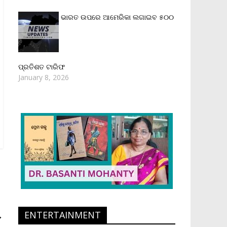
ଭାରତ ଉପରେ ଆମେରିକା ଲଗାଇବ ୫୦୦
ପ୍ରତିଶତ ଟାରିଫ
January 8, 2026
ENTERTAINMENT
→