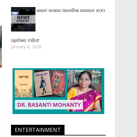
ଭାରତ ଉପରେ ଆମେରିକା ଲଗାଇବ ୫୦୦
ପ୍ରତିଶତ ଟାରିଫ
January 8, 2026
ENTERTAINMENT