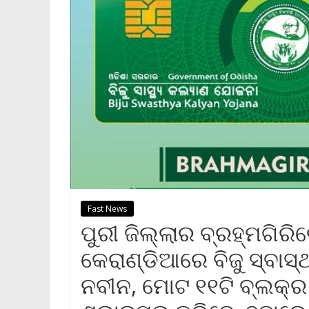
Fast News
ପୁରୀ ଜିଲ୍ଲାର ବ୍ରହ୍ମଗିର
କେରାଣ୍ଡିଆରେ ବିଜୁ ସ୍ବାସ୍ଥ
ନବୀନ, ମୋଟ ୧୧ଟି ବ୍ଲକ୍‌ର 