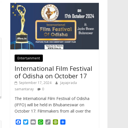
Entertainment
International Film Festival
of Odisha on October 17
September 17, 2024
Jayaprada
samantaray
0
The International Film Festival of Odisha
(IFFO) will be held in Bhubaneswar on
October 17. Filmmakers from all over the
F
T
E
W
C
P
S
a
w
m
h
o
r
h