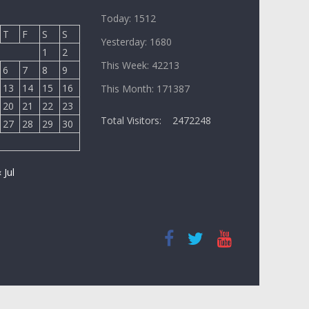
Today: 1512
T
F
S
S
Yesterday: 1680
1
2
This Week: 42213
6
7
8
9
13
14
15
16
This Month: 171387
20
21
22
23
Total Visitors:
2472248
27
28
29
30
« Jul