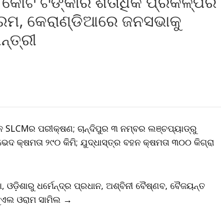
 କୋଟି ଟଙ୍କାର ଶତାଧିକ ପ୍ରକଳ୍ପର
ୟକ୍ରମ, କେରାଣ୍ଡିଆରେ ଜନସଭାକୁ
୍ତ୍ରୀ
ସନ SLCMର ପରୀକ୍ଷଣ; ଚାନ୍ଦିପୁର ୩ ନମ୍ବର ଲଞ୍ଚପ୍ୟାଡ୍‌ରୁ
ଦ କ୍ଷମତା ୨୯୦ କିମି; ଯୁଦ୍ଧାସ୍ତ୍ର ବହନ କ୍ଷମତା ୩୦୦ କିଗ୍ରା
 ଓଡ଼ିଶାରୁ ଧର୍ମେନ୍ଦ୍ର ପ୍ରଧାନ, ଅଶ୍ବିନୀ ବୈଷ୍ଣବ, ବୈଜୟନ୍ତ
 ଜୁଏଲ ଓରାମ ସାମିଲ
→