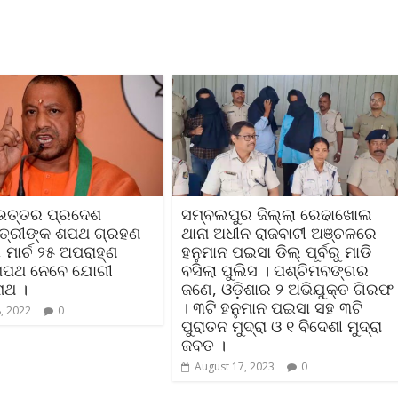
ା ଉତ୍ତର ପ୍ରଦେଶ
ସମ୍ବଲପୁର ଜିଲ୍ଲା ରେଢାଖୋଲ
୍ତ୍ରୀଙ୍କ ଶପଥ ଗ୍ରହଣ
ଥାନା ଅଧୀନ ରାଜବାଟୀ ଅଞ୍ଚଳରେ
ମାର୍ଚ ୨୫ ଅପରାହ୍‌ଣ
ହନୁମାନ ପଇସା ଡିଲ୍‌ ପୂର୍ବରୁ ମାଡି
ଶପଥ ନେବେ ଯୋଗୀ
ବସିଲା ପୁଲିସ । ପଶ୍ଚିମବଙ୍ଗର
ାଥ ।
ଜଣେ, ଓଡ଼ିଶାର ୨ ଅଭିଯୁକ୍ତ ଗିରଫ
। ୩ଟି ହନୁମାନ ପଇସା ସହ ୩ଟି
, 2022
0
ପୁରାତନ ମୁଦ୍ରା ଓ ୧ ବିଦେଶୀ ମୁଦ୍ରା
ଜବତ ।
August 17, 2023
0