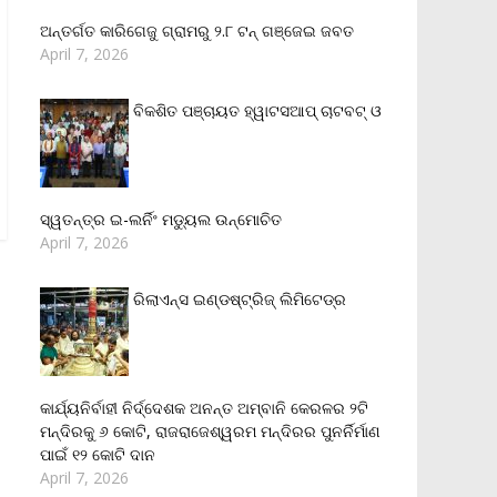
ଅନ୍ତର୍ଗତ କାରିଗେଜୁ ଗ୍ରାମରୁ ୨.୮ ଟନ୍ ଗଞ୍ଜେଇ ଜବତ
April 7, 2026
ବିକଶିତ ପଞ୍ଚାୟତ ହ୍ୱାଟସଆପ୍ ଚାଟବଟ୍ ଓ
ସ୍ୱତନ୍ତ୍ର ଇ-ଲର୍ନିଂ ମଡ୍ୟୁଲ ଉନ୍ମୋଚିତ
April 7, 2026
ରିଲାଏନ୍‌ସ ଇଣ୍ଡଷ୍ଟ୍ରିଜ୍ ଲିମିଟେଡ୍‌ର
କାର୍ଯ୍ୟନିର୍ବାହୀ ନିର୍ଦ୍ଦେଶକ ଅନନ୍ତ ଅମ୍ବାନି କେରଳର ୨ଟି
ମନ୍ଦିରକୁ ୬ କୋଟି, ରାଜରାଜେଶ୍ୱରମ ମନ୍ଦିରର ପୁନର୍ନିର୍ମାଣ
ପାଇଁ ୧୨ କୋଟି ଦାନ
April 7, 2026