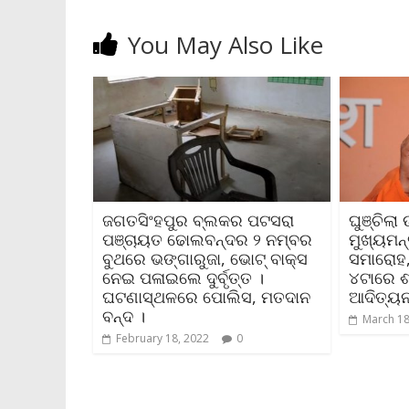
You May Also Like
ଜଗତସିଂହପୁର ବ୍ଲକର ପଟସରା
ଘୁଞ୍ଚିଲ
ପଞ୍ଚାୟତ ଢୋଲବନ୍ଦର ୨ ନମ୍ବର
ମୁଖ୍ୟମନ
ବୁଥରେ ଭଙ୍ଗାରୁଜା, ଭୋଟ୍ ବାକ୍ସ
ସମାରୋହ, 
ନେଇ ପଳାଇଲେ ଦୁର୍ବୃତ୍ତ ।
୪ଟାରେ 
ଘଟଣାସ୍ଥଳରେ ପୋଲିସ, ମତଦାନ
ଆଦିତ୍ୟନ
ବନ୍ଦ ।
March 18
February 18, 2022
0