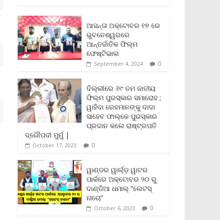
c
i
a
a
p
i
a
e
t
i
t
y
n
r
b
t
l
s
L
t
e
ଆସନ୍ତା ଅକ୍ଟୋବର ୧୭ ରେ
o
e
A
i
F
ଭୁବନେଶ୍ୱରରେ
o
r
p
n
r
ଆନ୍ତର୍ଜାତିକ ଫିଲ୍ମ
k
p
k
i
ଫେଷ୍ଟିଭାଲ
e
0
September 4, 2024
n
d
l
ଦିଲ୍ଲୀରେ ୬୯ ତମ ଜାତୀୟ
y
ଫିଲ୍ମ ପୁରସ୍କାର ସମାରୋହ ;
ୱାହିଦା ରେହମାନଙ୍କୁ ଦାଦା
ସାହେବ ଫାଲ୍‌କେ ପୁରସ୍କାର
ପ୍ରଦାନ କଲେ ରାଷ୍ଟ୍ରପତି
ଦ୍ରୌପଦୀ ମୁର୍ମୁ |
0
October 17, 2023
ୱାଣ୍ଡର ୱାର୍ଲ୍‌ଡ଼ ୱାଟର
ପାର୍କରେ ଅକ୍ଟୋବର ୨୦ ରୁ
ଦାଣ୍ଡିଆ ଧମାଲ୍ “ଲେଟସ୍
ନାଚୋ”
0
October 6, 2023