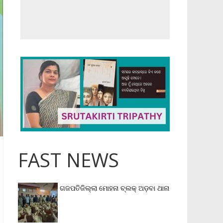
FAST NEWS
ଗଜପତିଜିଲ୍ଲା ମୋହନା ବ୍ଲକ୍‌ ଅଡ଼ବା ଥାନା