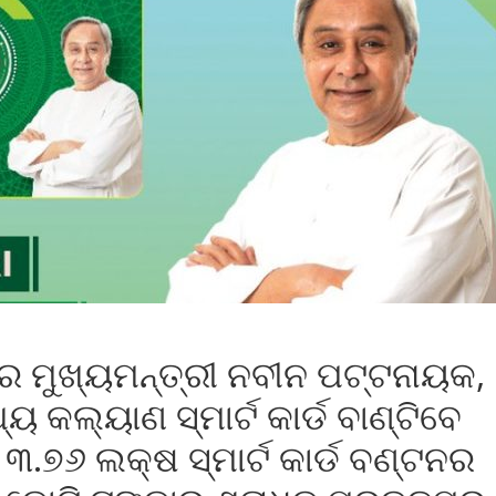
ିରେ ମୁଖ୍ୟମନ୍ତ୍ରୀ ନବୀନ ପଟ୍ଟନାୟକ,
୍ୟ କଲ୍ୟାଣ ସ୍ମାର୍ଟ କାର୍ଡ ବାଣ୍ଟିବେ
୩.୭୬ ଲକ୍ଷ ସ୍ମାର୍ଟ କାର୍ଡ ବଣ୍ଟନର