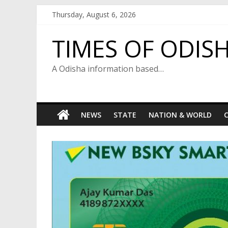
Skip
Thursday, August 6, 2026
to
content
TIMES OF ODIS
A Odisha information based…
NEWS
STATE
NATION & WORLD
C