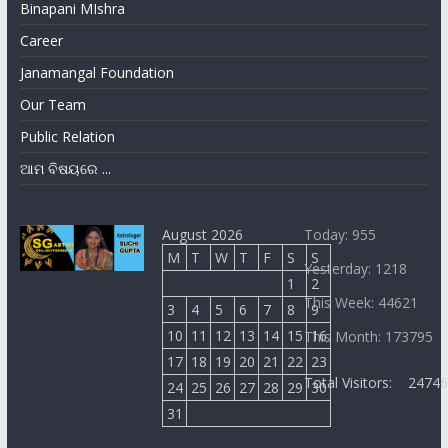
Binapani MIshra
Career
Janamangal Foundation
Our Team
Public Relation
ଆମ ବିଷୟରେ ...
August 2026
Today: 955
M
T
W
T
F
S
S
Yesterday: 1218
1
2
This Week: 44621
3
4
5
6
7
8
9
10
11
12
13
14
15
16
This Month: 173795
17
18
19
20
21
22
23
Total Visitors:
2474
24
25
26
27
28
29
30
31