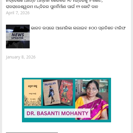
ନିର୍ଦ୍ଦେଶକ ଅନନ୍ତ ଅମ୍ବାନି କେରଳର ୨ଟି ମନ୍ଦିରକୁ ୬ କୋଟି,
ରାଜରାଜେଶ୍ୱରମ ମନ୍ଦିରର ପୁନର୍ନିର୍ମାଣ ପାଇଁ ୧୨ କୋଟି ଦାନ
April 7, 2026
ଭାରତ ଉପରେ ଆମେରିକା ଲଗାଇବ ୫୦୦ ପ୍ରତିଶତ ଟାରିଫ
January 8, 2026