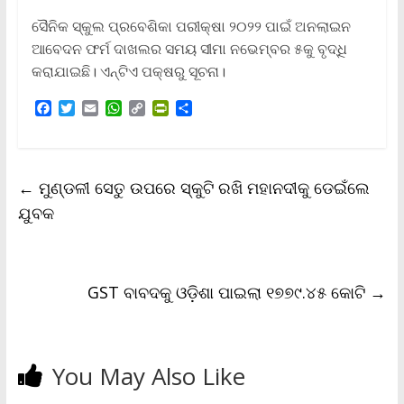
ସୈନିକ ସ୍କୁଲ ପ୍ରବେଶିକା ପରୀକ୍ଷା ୨୦୨୨ ପାଇଁ ଅନଲାଇନ
ଆବେଦନ ଫର୍ମ ଦାଖଲର ସମୟ ସୀମା ନଭେମ୍ବର ୫କୁ ବୃଦ୍ଧି
କରାଯାଇଛି। ଏନ୍‌ଟିଏ ପକ୍ଷରୁ ସୂଚନା।
F
T
E
W
C
P
S
a
w
m
h
o
r
h
c
i
a
a
p
i
a
e
t
i
t
y
n
r
b
t
l
s
L
t
e
←
ମୁଣ୍ଡଳୀ ସେତୁ ଉପରେ ସ୍କୁଟି ରଖି ମହାନଦୀକୁ ଡେଇଁଲେ
o
e
A
i
F
o
r
p
n
r
ଯୁବକ
k
p
k
i
e
n
d
l
GST ବାବଦକୁ ଓଡ଼ିଶା ପାଇଲା ୧୭୭୯.୪୫ କୋଟି
→
y
You May Also Like