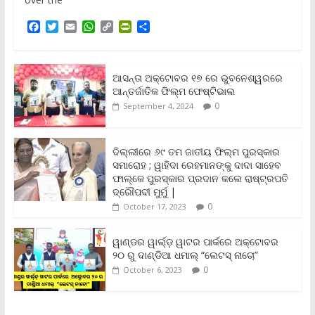
F
T
E
W
C
P
S
a
w
m
h
o
r
h
c
i
a
a
p
i
a
e
t
i
t
y
n
r
b
t
l
s
L
t
e
ଆସନ୍ତା ଅକ୍ଟୋବର ୧୭ ରେ ଭୁବନେଶ୍ୱରରେ
o
e
A
i
F
ଆନ୍ତର୍ଜାତିକ ଫିଲ୍ମ ଫେଷ୍ଟିଭାଲ
o
r
p
n
r
0
September 4, 2024
k
p
k
i
e
n
ଦିଲ୍ଲୀରେ ୬୯ ତମ ଜାତୀୟ ଫିଲ୍ମ ପୁରସ୍କାର
d
ସମାରୋହ ; ୱାହିଦା ରେହମାନଙ୍କୁ ଦାଦା ସାହେବ
l
y
ଫାଲ୍‌କେ ପୁରସ୍କାର ପ୍ରଦାନ କଲେ ରାଷ୍ଟ୍ରପତି
ଦ୍ରୌପଦୀ ମୁର୍ମୁ |
0
October 17, 2023
ୱାଣ୍ଡର ୱାର୍ଲ୍‌ଡ଼ ୱାଟର ପାର୍କରେ ଅକ୍ଟୋବର
୨୦ ରୁ ଦାଣ୍ଡିଆ ଧମାଲ୍ “ଲେଟସ୍ ନାଚୋ”
0
October 6, 2023