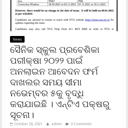
News
ସୈନିକ ସ୍କୁଲ ପ୍ରବେଶିକା
ପରୀକ୍ଷା ୨୦୨୨ ପାଇଁ
ଅନଲାଇନ ଆବେଦନ ଫର୍ମ
ଦାଖଲର ସମୟ ସୀମା
ନଭେମ୍ବର ୫କୁ ବୃଦ୍ଧି
କରାଯାଇଛି । ଏନ୍‌ଟିଏ ପକ୍ଷରୁ
ସୂଚନା।
October 28, 2021
admin
0 Comments