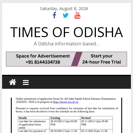
Skip
Saturday, August 8, 2026
to
content
TIMES OF ODISHA
A Odisha information based…