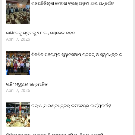
ଗଜପତିଜିଲ୍ଲା ମୋହନା ବ୍ଲକ୍‌ ଅଡ଼ବା ଥାନା ଅନ୍ତର୍ଗତ
କାରିଗେଜୁ ଗ୍ରାମରୁ ୨.୮ ଟନ୍ ଗଞ୍ଜେଇ ଜବତ
April 7, 2026
ବିକଶିତ ପଞ୍ଚାୟତ ହ୍ୱାଟସଆପ୍ ଚାଟବଟ୍ ଓ ସ୍ୱତନ୍ତ୍ର ଇ-
ଲର୍ନିଂ ମଡ୍ୟୁଲ ଉନ୍ମୋଚିତ
April 7, 2026
ରିଲାଏନ୍‌ସ ଇଣ୍ଡଷ୍ଟ୍ରିଜ୍ ଲିମିଟେଡ୍‌ର କାର୍ଯ୍ୟନିର୍ବାହୀ