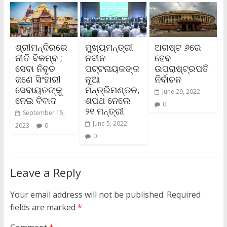
ଶ୍ରୀମନ୍ଦିରରେ
ମୁଖ୍ୟମନ୍ତ୍ରୀ
ଅଗଷ୍ଟ ୬ରେ
ନୀତି ବିଳମ୍ବ ;
ନବୀନ
ହେବ
ସେବା ନିବୃତ
ପଟ୍ଟନାୟକଙ୍କ
ଉପରାଷ୍ଟ୍ରପତି
ଜଣେ ସିଂହାରୀ
ନୂଆ
ନିର୍ବାଚନ
ସେବାୟତଙ୍କୁ
ମନ୍ତ୍ରିମଣ୍ଡଳ,
June 29, 2022
ନେଇ ବିବାଦ
ଶପଥ ନେଲେ
0
୨୧ ମନ୍ତ୍ରୀ
September 15,
June 5, 2022
2023
0
0
Leave a Reply
Your email address will not be published.
Required
fields are marked
*