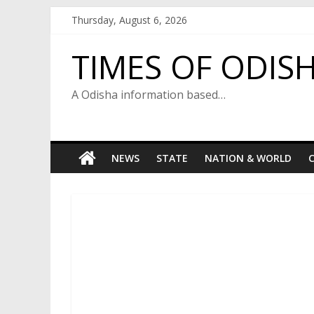
Skip
Thursday, August 6, 2026
to
content
TIMES OF ODIS
A Odisha information based…
NEWS
STATE
NATION & WORLD
C