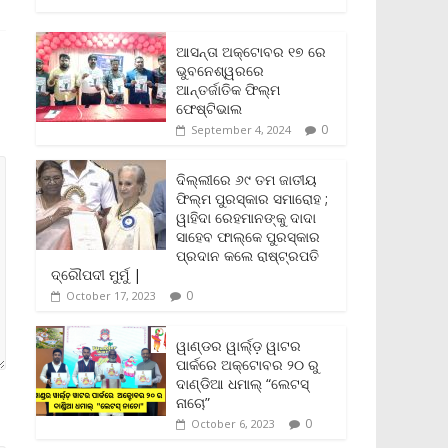
c
i
a
a
p
i
a
e
t
i
t
y
n
r
b
t
l
s
L
t
e
ଆସନ୍ତା ଅକ୍ଟୋବର ୧୭ ରେ
o
e
A
i
F
ଭୁବନେଶ୍ୱରରେ
o
r
p
n
r
ଆନ୍ତର୍ଜାତିକ ଫିଲ୍ମ
k
p
k
i
ଫେଷ୍ଟିଭାଲ
e
0
September 4, 2024
n
d
l
ଦିଲ୍ଲୀରେ ୬୯ ତମ ଜାତୀୟ
y
ଫିଲ୍ମ ପୁରସ୍କାର ସମାରୋହ ;
ୱାହିଦା ରେହମାନଙ୍କୁ ଦାଦା
ସାହେବ ଫାଲ୍‌କେ ପୁରସ୍କାର
ପ୍ରଦାନ କଲେ ରାଷ୍ଟ୍ରପତି
ଦ୍ରୌପଦୀ ମୁର୍ମୁ |
0
October 17, 2023
ୱାଣ୍ଡର ୱାର୍ଲ୍‌ଡ଼ ୱାଟର
ପାର୍କରେ ଅକ୍ଟୋବର ୨୦ ରୁ
ଦାଣ୍ଡିଆ ଧମାଲ୍ “ଲେଟସ୍
ନାଚୋ”
0
October 6, 2023