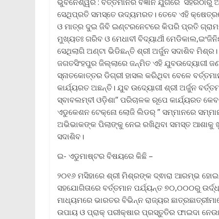
ଭୁବନେଶ୍ୱର : ବର୍ତ୍ତମାନର ବିଜ୍ଞାନ ଯୁଗରେ ସହରଠାରୁ 
ସେଥିପ୍ରତି ସମସ୍ତେ ଉଦ୍ୟମରତ। ତେବେ ଏହି କ୍ଷେତ୍
ଓ ମାତ୍ର ଦୁଇ ଜିବି ଇଣ୍ଟରନେଟରେ କିପରି ପ୍ରତି ଗ୍ର
ମୁଖ୍ୟତଃ ଗରିବ ଓ ମେଧାବୀ ବିଦ୍ୟାର୍ଥୀ ମେଡିକାଲ,ଇଂଜି
ସେଥିଲାଗି ଅଣ୍ଟା ଭିଡିଛନ୍ତି ଶ୍ରୀ ଅର୍ଜୁନ ସଦାଶିବ ମିଶ୍ର।
ଜଗତସିଂହପୁର ଜିଲ୍ଲାରେ ଜନ୍ମିତ ଏହି ଯୁବଉଦ୍ୟୋଗୀ 
ସ୍ନାତକୋତ୍ତର ଡିଗ୍ରୀ ହାସଲ କରିଥିବା ବେଳେ ବର୍ତ୍ତମା
କାର୍ଯ୍ୟରତ ଅଛନ୍ତି। ଯୁବ ଉଦ୍ୟୋଗୀ ଶ୍ରୀ ଅର୍ଜୁନ ବର୍
ସ୍ବାବଲମ୍ବୀ ଓଡ଼ିଶା” ପରିଚାଳକ ରୂପେ କାର୍ଯ୍ୟରତ କେବ
ଏଡୁକେଶନ ଟେକ୍ନୋ ଲୋଜି ଲିଡର୍ ” ସମ୍ମାନରେ ସମ୍ମାନ
ଅଭିଭାକଙ୍କ ପିଲାଙ୍କୁ ନେଇ ରଖିଥିବା ସମସ୍ତ ଆଶାକୁ ଖୁବ୍
ସଦାଶିବ।
ଇ- ଏଡୁମାଷ୍ଟର ବିଷୟରେ କିଛି –
୨୦୧୬ ମସିହାରେ ଶ୍ରୀ ମିଶ୍ରଙ୍କ ଦ୍ଵାରା ଆରମ୍ଭ ହୋ
ସହଯୋଗିତାରେ ବର୍ତ୍ତମାନ ପର୍ଯ୍ୟନ୍ତ ୭୦,୦୦୦ରୁ ଉର୍ଦ୍ଧ୍
ମାଧ୍ୟମରେ ଭାରତର ବିଭିନ୍ନ ରାଜ୍ୟର ଛାତ୍ରଛାତ୍ରୀମା
ଉପାୟ ଓ ପ୍ରାକ୍ ପରୀକ୍ଷାର ପ୍ରସ୍ତୁତିର ଫାଇଦା ନେଉଛନ୍