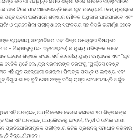
ଆରମ୍ଭ କରି ଗାଁ ପର୍ଯ୍ୟନ୍ତ କିପରି ଶିକ୍ଷା ସରଳ ଭାବରେ ପହଞ୍ଚିପାରିବ
ରରେ ଆଉ ଟିକେ ପାଦ ଆଗେଇଛନ୍ତି ଜଣେ ଯୁବ ଉଦ୍ୟୋଗୀ। କମ୍ ମୂଲ୍ୟରେ
ାମର ପଞ୍ଚାୟତର ପିଲାମାନେ ଶିକ୍ଷାର ମୌଳିକ ଅଧିକାର ପାଇପାରିବେ ଏବଂ
ନିୟରିଂ ଓ ପ୍ରବେଶିକା ପରୀକ୍ଷାରେ ସଫଳତାର ସହ କିପରି ଉତୀର୍ଣ୍ଣ ହେବେ
ଜଣଙ୍କ ବ୍ୟବସାୟ,ସାମ୍ବାଦିକତା ଏବଂ ଶିଳ୍ପ ଉଦ୍ୟୋଗ ବିଷୟରେ
ନ ଇ – ଶିକ୍ଷାଗୁରୁ (ଇ- ଏଡୁମାଷ୍ଟର) ର ମୁଖ୍ୟ ପରିଚାଳକ ଭାବେ
ତ୍ତମାନ ଘରୋଇ ଶିକ୍ଷକ ସଂଘର ସର୍ବ ଭାରତୀୟ ଯୁଗ୍ମ ସମ୍ପାଦକ ଏବଂ “ଯୁବ
ଳ ସେତିକି ନୁହେଁ କେନ୍ଦ୍ର ସରକାରଙ୍କ ତରଫରୁ “ୱର୍ଲ୍ଡସ୍ ବେଷ୍ଟ
ୀତ ଏହି ଯୁବ ଉଦ୍ୟୋଗୀ ଜଣଙ୍କ। ପିଲାଙ୍କ ପସନ୍ଦ ଓ ଲକ୍ଷ୍ୟ ଏବଂ
 ନିଖୁଣ ଭାବେ ବୁଝି ସେମାନଙ୍କୁ ସଠିକ୍ ରାସ୍ତା ଦେଖାଇଥାନ୍ତି ଅର୍ଜୁନ
ଇଥିବା ଏହି ଅନଲାଇନ୍ ଆପ୍ଲିକେସନ ଦେଶର ବଛାବଛା ୫୦ ଶିକ୍ଷକଙ୍କ
ବ ପିଲା ଏହି ଅନଲାଇନ୍ ଆପ୍ଲିେସନରୁ ଇଂରାଜୀ, ହିନ୍ଦୀ ଓ ତାମିଲ ଭାଷା
ନେ ପ୍ରତିଯୋଗିତାମୂଳକ ପରୀକ୍ଷାର ଜଟିଳ ପ୍ରଶ୍ନକୁ ସମାଧାନ କରିବାର
ତି ବିଦ୍ୟାର୍ଥୀମାନେ।