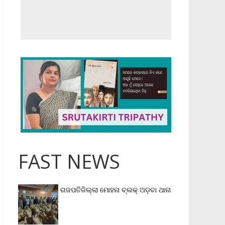
FAST NEWS
ଗଜପତିଜିଲ୍ଲା ମୋହନା ବ୍ଲକ୍‌ ଅଡ଼ବା ଥାନା