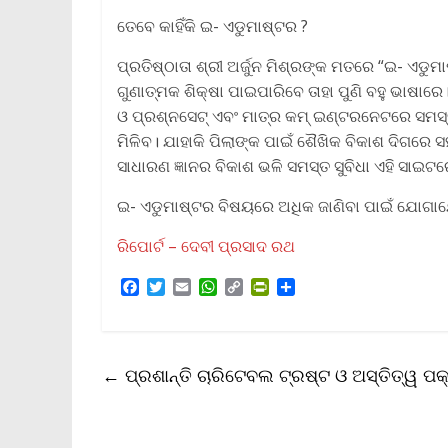
ତେବେ କାହିଁକି ଇ- ଏଡୁମାଷ୍ଟର ?
ପ୍ରତିଷ୍ଠାତା ଶ୍ରୀ ଅର୍ଜୁନ ମିଶ୍ରଙ୍କ ମତରେ “ଇ- ଏଡୁ
ଗୁଣାତ୍ମକ ଶିକ୍ଷା ପାଇପାରିବେ ତାହା ପୁଣି ବହୁ ଭାଷାର
ଓ ପ୍ରଶ୍ନସେଟ୍ ଏବଂ ମାତ୍ର କମ୍ ଇଣ୍ଟରନେଟରେ ସମସ୍
ମିଳିବ। ଯାହାକି ପିଲାଙ୍କ ପାଇଁ ଶୈଖିକ ବିକାଶ ଦିଗରେ
ସାଧାରଣ ଜ୍ଞାନର ବିକାଶ ଭଳି ସମସ୍ତ ସୁବିଧା ଏହି ସାଇଟ
ଇ- ଏଡୁମାଷ୍ଟର ବିଷୟରେ ଅଧିକ ଜାଣିବା ପାଇଁ ଯୋଗା
ରିପୋର୍ଟ – ଦେବୀ ପ୍ରସାଦ ରଥ
F
T
E
W
C
P
S
a
w
m
h
o
r
h
c
i
a
a
p
i
a
e
t
i
t
y
n
r
b
t
l
s
L
t
e
←
ପ୍ରଶାନ୍ତି ଚାରିଟେବଲ ଟ୍ରଷ୍ଟ ଓ ଅସ୍ତିତ୍ୱ ପକ୍
o
e
A
i
F
o
r
p
n
r
k
p
k
i
e