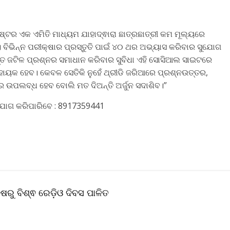
ମାଷ୍ଟର ଏକ ଏମିତି ମାଧ୍ୟମ ଯାହାଦ୍ଵାରା ଛାତ୍ରଛାତ୍ରୀ କମ ମୂଲ୍ୟରେ
େ। ବିଭିନ୍ନ ପରୀକ୍ଷାର ପ୍ରସ୍ତୁତି ପାଇଁ ୪୦ ଥର ଅଭ୍ୟାସ କରିବାର ସୁଯୋଗ
ତ ଜଟିଳ ପ୍ରଶ୍ନର ସମାଧାନ କରିବାର ସୁବିଧା ଏହି ସୋସିଆଲ ସାଇଟରେ
 ସହାୟକ ହେବ। କେବଳ ସେତିକି ନୁହେଁ ଥ୍ରୀଡି ଜରିଆରେ ପ୍ରଶ୍ନଉତ୍ତର,
ରେ ଉପଲବ୍ଧ ହେବ ବୋଲି ମତ ଦିଅନ୍ତି ଅର୍ଜୁନ ସଦାଶିବ।”
ଯୋଗ କରିପାରିବେ : 8917359441
ଷରୁ ବିଶ୍ଵ ରେଡ଼ିଓ ଦିବସ ପାଳିତ