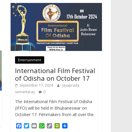
Entertainment
International Film Festival
of Odisha on October 17
September 17, 2024
Jayaprada
samantaray
0
The International Film Festival of Odisha
(IFFO) will be held in Bhubaneswar on
October 17. Filmmakers from all over the
F
T
E
W
C
P
S
a
w
m
h
o
r
h