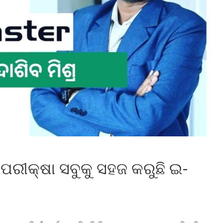
ପରୀକ୍ଷା ସବୁକୁ ସହଜ କରୁଛି ଇ-