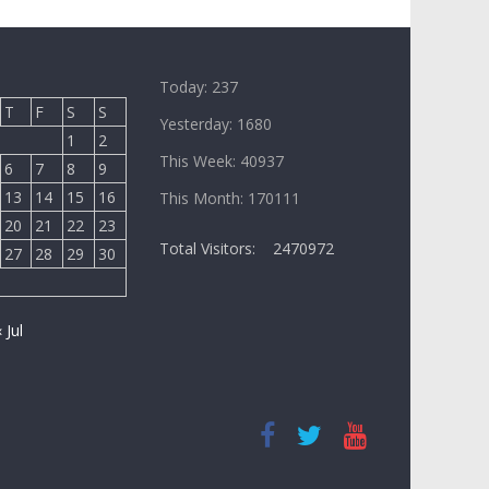
Today: 237
T
F
S
S
Yesterday: 1680
1
2
This Week: 40937
6
7
8
9
13
14
15
16
This Month: 170111
20
21
22
23
Total Visitors:
2470972
27
28
29
30
« Jul