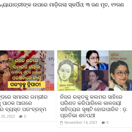
ୟାଯାତ୍ରୀଙ୍କ ଉପରେ ମାଡ଼ିଗଲା ସ୍କର୍ପିଓ; ୩ ଜଣ ମୃତ, ୧୨ଜଣ
୍ଦରେ ସମାଜର ଗମ୍ଭୀର
ନିଜର ରକ୍ତକୁ କଲମର ସାହିରେ
କୁ ପାଠକ ଆଗରେ
ପରିଣତ କରିପାରିଲେ କାଳଜୟୀ
େ ବ୍ୟସ୍ତ ପରଂବ୍ରହ୍ମ
ସାହିତ୍ୟର ସୃଷ୍ଟି ହୋଇପାରିବ : ଡ଼.
ପ୍ରତିଭା ଶତପଥୀ
 26, 2022
0
November 14, 2021
0