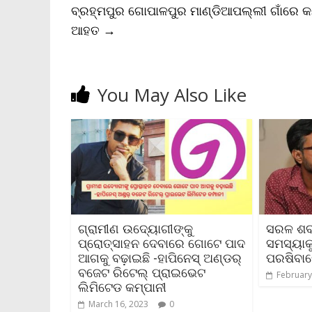
n
ବ୍ରହ୍ମପୁର ଗୋପାଳପୁର ମାଣ୍ଡିଆପଲ୍ଲୀ ଗାଁରେ କନ୍
d
l
ଆହତ
→
y
You May Also Like
ଗ୍ରାମୀଣ ଉଦ୍ୟୋଗୀଙ୍କୁ
ସରଳ ଶବ
ପ୍ରୋତ୍ସାହନ ଦେବାରେ ଗୋଟେ ପାଦ
ସମସ୍ୟା
ଆଗକୁ ବଢ଼ାଇଛି -ହାପିନେସ୍ ଅଣ୍ଡର୍
ପରଷିବାର
ବଜେଟ ରିଟେଲ୍ ପ୍ରାଇଭେଟ
February
ଲିମିଟେଡ କମ୍ପାନୀ
March 16, 2023
0