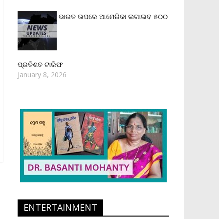
ଭାରତ ଉପରେ ଆମେରିକା ଲଗାଇବ ୫୦୦
ପ୍ରତିଶତ ଟାରିଫ
January 8, 2026
ENTERTAINMENT