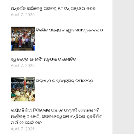
ଅନ୍ତର୍ଗତ କାରିଗେଜୁ ଗ୍ରାମରୁ ୨.୮ ଟନ୍ ଗଞ୍ଜେଇ ଜବତ
April 7, 2026
ବିକଶିତ ପଞ୍ଚାୟତ ହ୍ୱାଟସଆପ୍ ଚାଟବଟ୍ ଓ
ସ୍ୱତନ୍ତ୍ର ଇ-ଲର୍ନିଂ ମଡ୍ୟୁଲ ଉନ୍ମୋଚିତ
April 7, 2026
ରିଲାଏନ୍‌ସ ଇଣ୍ଡଷ୍ଟ୍ରିଜ୍ ଲିମିଟେଡ୍‌ର
କାର୍ଯ୍ୟନିର୍ବାହୀ ନିର୍ଦ୍ଦେଶକ ଅନନ୍ତ ଅମ୍ବାନି କେରଳର ୨ଟି
ମନ୍ଦିରକୁ ୬ କୋଟି, ରାଜରାଜେଶ୍ୱରମ ମନ୍ଦିରର ପୁନର୍ନିର୍ମାଣ
ପାଇଁ ୧୨ କୋଟି ଦାନ
April 7, 2026