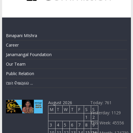
Binapani MIshra
Career
Janamangal Foundation
Our Team
Public Relation
ଆମ ବିଷୟରେ ...
August 2026
Today: 761
M
T
W
T
F
S
S
Yesterday: 1129
1
2
This Week: 45556
3
4
5
6
7
8
9
10
11
12
13
14
15
16
This Month: 174730