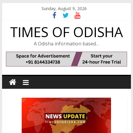
Skip
Sunday, August 9, 2026
to
content
TIMES OF ODISHA
A Odisha information based…