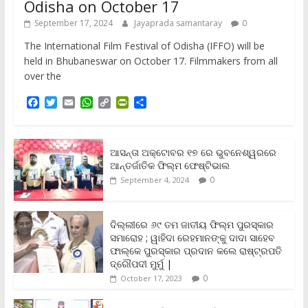
Odisha on October 17
September 17, 2024
Jayaprada samantaray
0
The International Film Festival of Odisha (IFFO) will be
held in Bhubaneswar on October 17. Filmmakers from all
over the
F
T
E
W
C
P
S
a
w
m
h
o
r
h
c
i
a
a
p
i
a
e
t
i
t
y
n
r
b
t
l
s
L
t
e
ଆସନ୍ତା ଅକ୍ଟୋବର ୧୭ ରେ ଭୁବନେଶ୍ୱରରେ
o
e
A
i
F
ଆନ୍ତର୍ଜାତିକ ଫିଲ୍ମ ଫେଷ୍ଟିଭାଲ
o
r
p
n
r
0
September 4, 2024
k
p
k
i
e
n
ଦିଲ୍ଲୀରେ ୬୯ ତମ ଜାତୀୟ ଫିଲ୍ମ ପୁରସ୍କାର
d
ସମାରୋହ ; ୱାହିଦା ରେହମାନଙ୍କୁ ଦାଦା ସାହେବ
l
y
ଫାଲ୍‌କେ ପୁରସ୍କାର ପ୍ରଦାନ କଲେ ରାଷ୍ଟ୍ରପତି
ଦ୍ରୌପଦୀ ମୁର୍ମୁ |
0
October 17, 2023