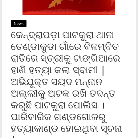
News
କେନ୍ଦ୍ରାପଡ଼ା ପାଟକୁରା ଥାନା
ତେଣ୍ଡାକୁଡା ଗାଁରେ ବିଳମ୍ବିତ
ରାତିରେ ସ୍ତ୍ରୀକୁ ଟାଙ୍ଗିଆରେ
ହାଣି ହତ୍ୟା କଲା ସ୍ବାମୀ |
ଅଭିଯୁକ୍ତ ସୟଦ ମନ୍ନାନ
ଅଲ୍ଲୀକୁ ଅଟକ ରଖି ତଦନ୍ତ
କରୁଛି ପାଟକୁରା ପୋଲିସ ।
ପାରିବାରିକ ଗଣ୍ଡଗୋଳରୁ
ହତ୍ୟାକାଣ୍ଡ ହୋଇଥିବା ସୂଚନା