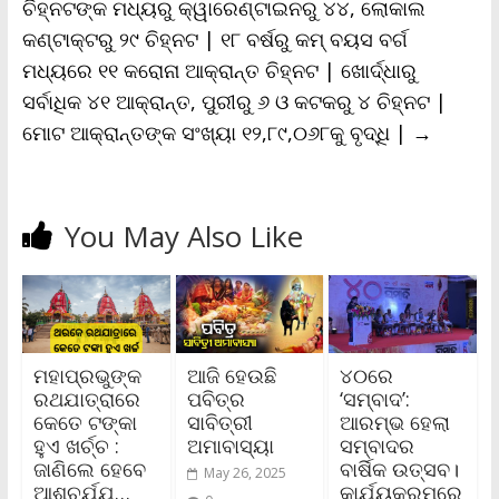
ଚିହ୍ନଟଙ୍କ ମଧ୍ୟରୁ କ୍ୱାରେଣ୍ଟାଇନରୁ ୪୪, ଲୋକାଲ
କଣ୍ଟାକ୍ଟରୁ ୨୯ ଚିହ୍ନଟ | ୧୮ ବର୍ଷରୁ କମ୍ ବୟସ ବର୍ଗ
ମଧ୍ୟରେ ୧୧ କରୋନା ଆକ୍ରାନ୍ତ ଚିହ୍ନଟ | ଖୋର୍ଦ୍ଧାରୁ
ସର୍ବାଧିକ ୪୧ ଆକ୍ରାନ୍ତ, ପୁରୀରୁ ୬ ଓ କଟକରୁ ୪ ଚିହ୍ନଟ |
ମୋଟ ଆକ୍ରାନ୍ତଙ୍କ ସଂଖ୍ୟା ୧୨,୮୯,୦୬୮କୁ ବୃଦ୍ଧି |
→
You May Also Like
ମହାପ୍ରଭୁଙ୍କ
ଆଜି ହେଉଛି
୪୦ରେ
ରଥଯାତ୍ରାରେ
ପବିତ୍ର
‘ସମ୍ବାଦ’:
କେତେ ଟଙ୍କା
ସାବିତ୍ରୀ
ଆରମ୍ଭ ହେଲା
ହୁଏ ଖର୍ଚ୍ଚ :
ଅମାବାସ୍ୟା
ସମ୍ବାଦର
ଜାଣିଲେ ହେବେ
ବାର୍ଷିକ ଉତ୍ସବ।
May 26, 2025
ଆଶ୍ଚର୍ଯ୍ଯ…
କାର୍ଯ୍ୟକ୍ରମରେ