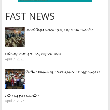
FAST NEWS
ଗଜପତିଜିଲ୍ଲା ମୋହନା ବ୍ଲକ୍‌ ଅଡ଼ବା ଥାନା ଅନ୍ତର୍ଗତ
କାରିଗେଜୁ ଗ୍ରାମରୁ ୨.୮ ଟନ୍ ଗଞ୍ଜେଇ ଜବତ
April 7, 2026
ବିକଶିତ ପଞ୍ଚାୟତ ହ୍ୱାଟସଆପ୍ ଚାଟବଟ୍ ଓ ସ୍ୱତନ୍ତ୍ର ଇ-
ଲର୍ନିଂ ମଡ୍ୟୁଲ ଉନ୍ମୋଚିତ
April 7, 2026