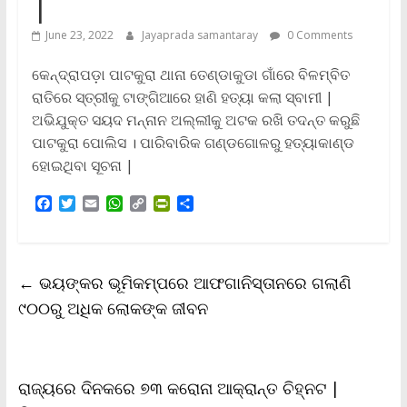
|
June 23, 2022
Jayaprada samantaray
0 Comments
କେନ୍ଦ୍ରାପଡ଼ା ପାଟକୁରା ଥାନା ତେଣ୍ଡାକୁଡା ଗାଁରେ ବିଳମ୍ବିତ
ରାତିରେ ସ୍ତ୍ରୀକୁ ଟାଙ୍ଗିଆରେ ହାଣି ହତ୍ୟା କଲା ସ୍ବାମୀ |
ଅଭିଯୁକ୍ତ ସୟଦ ମନ୍ନାନ ଅଲ୍ଲୀକୁ ଅଟକ ରଖି ତଦନ୍ତ କରୁଛି
ପାଟକୁରା ପୋଲିସ । ପାରିବାରିକ ଗଣ୍ଡଗୋଳରୁ ହତ୍ୟାକାଣ୍ଡ
ହୋଇଥିବା ସୂଚନା |
F
T
E
W
C
P
S
a
w
m
h
o
r
h
c
i
a
a
p
i
a
e
t
i
t
y
n
r
b
t
l
s
L
t
e
←
ଭୟଙ୍କର ଭୂମିକମ୍ପରେ ଆଫଗାନିସ୍ତାନରେ ଗଲାଣି
o
e
A
i
F
o
r
p
n
r
୯୦୦ରୁ ଅଧିକ ଲୋକଙ୍କ ଜୀବନ
k
p
k
i
e
n
d
l
ରାଜ୍ୟରେ ଦିନକରେ ୭୩ କରୋନା ଆକ୍ରାନ୍ତ ଚିହ୍ନଟ |
y