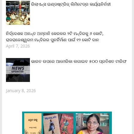
ରିଲାଏନ୍‌ସ ଇଣ୍ଡଷ୍ଟ୍ରିଜ୍ ଲିମିଟେଡ୍‌ର କାର୍ଯ୍ୟନିର୍ବାହୀ
ନିର୍ଦ୍ଦେଶକ ଅନନ୍ତ ଅମ୍ବାନି କେରଳର ୨ଟି ମନ୍ଦିରକୁ ୬ କୋଟି,
ରାଜରାଜେଶ୍ୱରମ ମନ୍ଦିରର ପୁନର୍ନିର୍ମାଣ ପାଇଁ ୧୨ କୋଟି ଦାନ
April 7, 2026
ଭାରତ ଉପରେ ଆମେରିକା ଲଗାଇବ ୫୦୦ ପ୍ରତିଶତ ଟାରିଫ
January 8, 2026