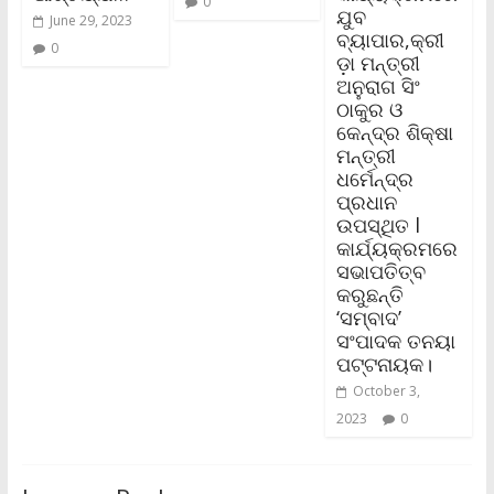
0
ଯୁବ
June 29, 2023
ବ୍ୟାପାର,କ୍ରୀ
0
ଡ଼ା ମନ୍ତ୍ରୀ
ଅନୁରାଗ ସିଂ
ଠାକୁର ଓ
କେନ୍ଦ୍ର ଶିକ୍ଷା
ମନ୍ତ୍ରୀ
ଧର୍ମେନ୍ଦ୍ର
ପ୍ରଧାନ
ଉପସ୍ଥିତ l
କାର୍ଯ୍ୟକ୍ରମ‌ରେ
ସଭାପତିତ୍ବ
କରୁଛନ୍ତି
‘ସମ୍ବାଦ’
ସଂପାଦକ ତନୟା
ପଟ୍ଟନାୟକ।
October 3,
2023
0