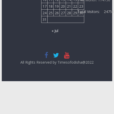
17
18
19
20
21
22
23
Total Visitors:
2475
24
25
26
27
28
29
30
31
« Jul
All Rights Reserved by Timesofodisha@2022