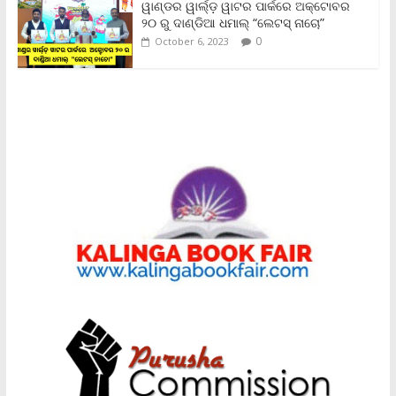
ୱାଣ୍ଡର ୱାର୍ଲ୍‌ଡ଼ ୱାଟର ପାର୍କରେ ଅକ୍ଟୋବର
୨୦ ରୁ ଦାଣ୍ଡିଆ ଧମାଲ୍ “ଲେଟସ୍ ନାଚୋ”
0
October 6, 2023