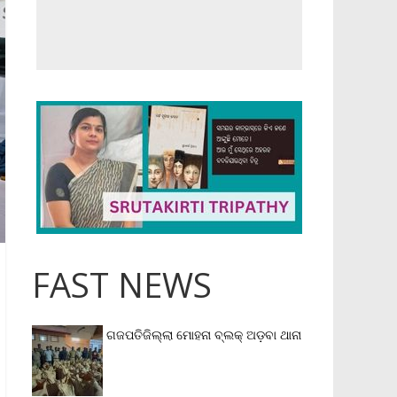
FAST NEWS
ଗଜପତିଜିଲ୍ଲା ମୋହନା ବ୍ଲକ୍‌ ଅଡ଼ବା ଥାନା