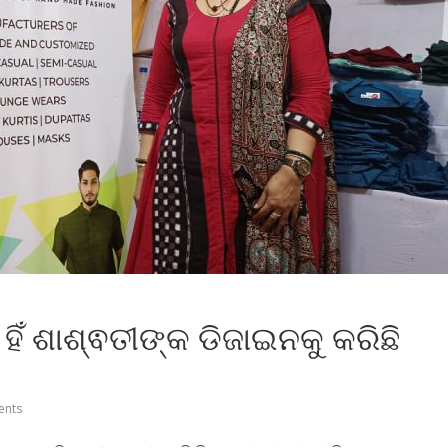
ହିଁ ଶାଶ୍ଵତୀଙ୍କ ଡିଜାଇନକୁ କରିଛି
nts