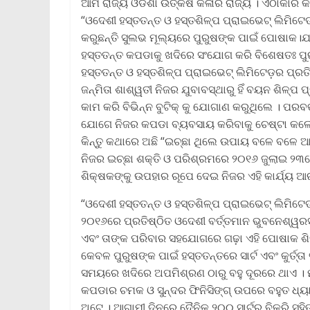
ଆମ ରାଜ୍ୟ ଓଡିଶା ଉତ୍କର୍ଷ କଳାର ରାଜ୍ୟ । ଏଠାକାର କଳ
“ଓଦେଶୀ ହସ୍ତତନ୍ତ ଓ ହସ୍ତଶିଳ୍ପ ପ୍ରାଇଭେଟ୍ ଲିମିଟ
କରୁଛନ୍ତି ସୁଲଭ ମୂଲ୍ୟରେ ପୁରୁଷଙ୍କ ପାଇଁ ପୋଷାକ।ଯ
ହସ୍ତତନ୍ତ କପଡାକୁ ଖଦିରେ ସଂଯୋଗ କରି ବିଶେଷତଃ ପ
ହସ୍ତତନ୍ତ ଓ ହସ୍ତଶିଳ୍ପ ପ୍ରାଇଭେଟ୍ ଲିମିଟେଡ଼ର ପ୍ର
ଜନ୍ମିତା ଶାଶ୍ୱତୀ ନିଜର ଯୁବାବସ୍ଥାରୁ ହିଁ ବୟନ ଶିଳ୍
କାମ କରି ବିଭିନ୍ନ ବୁଟିକ୍ କୁ ଯୋଗାଣ କରୁଥିଲେ । ପରବ
ଯୋଗେ ନିଜର କପଡା ବ୍ୟବସାୟ କରିବାକୁ ଚେଷ୍ଟା କଲେ
କିନ୍ତୁ କଥାରେ ଅଛି “ଇଚ୍ଛା ଥିଲେ ଉପାୟ ବଳେ ବଳେ 
ନିଜର ଇଚ୍ଛା ଶକ୍ତି ଓ ପରିଶ୍ରମରେ ୨୦୧୬ ଜୁଲାଇ ୨୩
ଶିକ୍ଷକଙ୍କୁ ଉପହାର ରୂପେ ଦେଇ ନିଜର ଏହି କାର୍ଯ୍ୟ 
“ଓଦେଶୀ ହସ୍ତତନ୍ତ ଓ ହସ୍ତଶିଳ୍ପ ପ୍ରାଇଭେଟ୍ ଲିମିଟେଡ
୨୦୧୬ରେ ପ୍ରତିଷ୍ଠିତ ଓଦେଶୀ ବର୍ତ୍ତମାନ ଭୁବନେଶ୍ୱର
ଏବଂ ତାଙ୍କ ପରିବାର ସହଯୋଗରେ ଗଢ଼ା ଏହି ପୋଷାକ ଶି
କେବଳ ପୁରୁଷଙ୍କ ପାଇଁ ହସ୍ତତନ୍ତରେ ସାର୍ଟ ଏବଂ କୁର୍ତ
ସମୟରେ ଖଦିରେ ଅପମିଶ୍ରଣ ଠାରୁ ବହୁ ଦୂରରେ ଥାଏ । ମ
କପଡାର ଚମକ ଓ ସୁନ୍ଦର ଫିନିସିଙ୍ଗ୍ ଉପରେ ବହୁତ ଧ୍ୟାନ 
ଅଟେ । ଆଗାମୀ ଦିନରେ ଦୈନିକ ୨୦୦ ସାର୍ଟର ବିକ୍ରି ସ