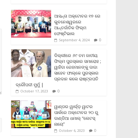
c
i
a
a
p
i
a
e
t
i
t
y
n
r
b
t
l
s
L
t
e
ଆସନ୍ତା ଅକ୍ଟୋବର ୧୭ ରେ
o
e
A
i
F
ଭୁବନେଶ୍ୱରରେ
o
r
p
n
r
ଆନ୍ତର୍ଜାତିକ ଫିଲ୍ମ
k
p
k
i
ଫେଷ୍ଟିଭାଲ
e
0
September 4, 2024
n
d
l
ଦିଲ୍ଲୀରେ ୬୯ ତମ ଜାତୀୟ
y
ଫିଲ୍ମ ପୁରସ୍କାର ସମାରୋହ ;
ୱାହିଦା ରେହମାନଙ୍କୁ ଦାଦା
ସାହେବ ଫାଲ୍‌କେ ପୁରସ୍କାର
ପ୍ରଦାନ କଲେ ରାଷ୍ଟ୍ରପତି
ଦ୍ରୌପଦୀ ମୁର୍ମୁ |
0
October 17, 2023
ୱାଣ୍ଡର ୱାର୍ଲ୍‌ଡ଼ ୱାଟର
ପାର୍କରେ ଅକ୍ଟୋବର ୨୦ ରୁ
ଦାଣ୍ଡିଆ ଧମାଲ୍ “ଲେଟସ୍
ନାଚୋ”
0
October 6, 2023