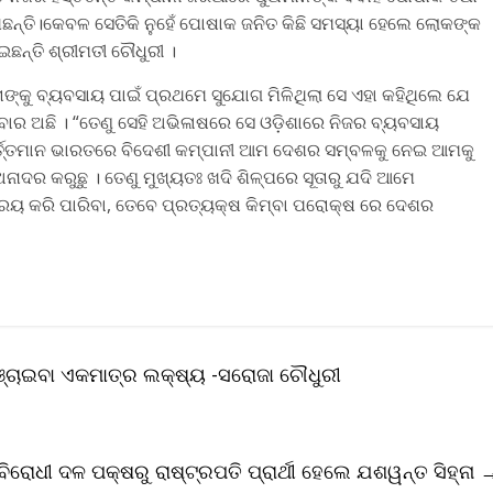
ରଖିଛନ୍ତି।କେବଳ ସେତିକି ନୁହେଁ ପୋଷାକ ଜନିତ କିଛି ସମସ୍ୟା ହେଲେ ଲୋକଙ୍କ
ଛନ୍ତି ଶ୍ରୀମତୀ ଚୌଧୁରୀ ।
ଙ୍କୁ ବ୍ୟବସାୟ ପାଇଁ ପ୍ରଥମେ ସୁଯୋଗ ମିଳିଥିଲା ସେ ଏହା କହିଥିଲେ ଯେ
ବାର ଅଛି । “ତେଣୁ ସେହି ଅଭିଳାଷରେ ସେ ଓଡ଼ିଶାରେ ନିଜର ବ୍ୟବସାୟ
“ବର୍ତ୍ତମାନ ଭାରତରେ ବିଦେଶୀ କମ୍ପାନୀ ଆମ ଦେଶର ସମ୍ବଳକୁ ନେଇ ଆମକୁ
ଅନାଦର କରୁଛୁ । ତେଣୁ ମୁଖ୍ୟତଃ ଖଦି ଶିଳ୍ପରେ ସୂତାରୁ ଯଦି ଆମେ
ରୟ କରି ପାରିବା, ତେବେ ପ୍ରତ୍ୟକ୍ଷ କିମ୍ବା ପରୋକ୍ଷ ରେ ଦେଶର
୍ଚାଇବା ଏକମାତ୍ର ଲକ୍ଷ୍ୟ -ସରୋଜା ଚୌଧୁରୀ
 ବିରୋଧୀ ଦଳ ପକ୍ଷରୁ ରାଷ୍ଟ୍ରପତି ପ୍ରାର୍ଥୀ ହେଲେ ଯଶୱନ୍ତ ସିହ୍ନା