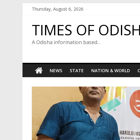
Skip
Thursday, August 6, 2026
to
content
TIMES OF ODIS
A Odisha information based…
NEWS
STATE
NATION & WORLD
C