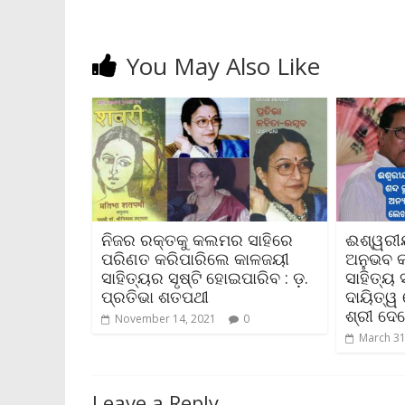
l
y
You May Also Like
ନିଜର ରକ୍ତକୁ କଲମର ସାହିରେ
ଈଶ୍ୱରୀୟ
ପରିଣତ କରିପାରିଲେ କାଳଜୟୀ
ଅନୁଭବ କ
ସାହିତ୍ୟର ସୃଷ୍ଟି ହୋଇପାରିବ : ଡ଼.
ସାହିତ୍ୟ
ପ୍ରତିଭା ଶତପଥୀ
ଦାୟିତ୍ୱ
ଶ୍ରୀ ଦେବ
November 14, 2021
0
March 31
Leave a Reply