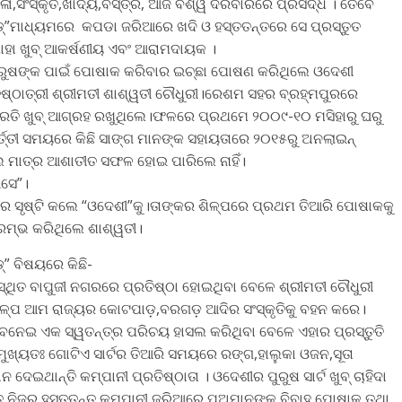
ା,ସଂସ୍କୃତି,ଖାଦ୍ୟ,ବସ୍ତ୍ର, ଆଜି ବିଶ୍ୱ ଦରବାରରେ ପ୍ରସିଦ୍ଧ । ତେବେ
େଡ୍”ମାଧ୍ୟମରେ କପଡା ଜରିଆରେ ଖଦି ଓ ହସ୍ତତନ୍ତରେ ସେ ପ୍ରସ୍ତୁତ
ାହା ଖୁବ୍ ଆକର୍ଷଣୀୟ ଏବଂ ଆରାମଦାୟକ ।
ୁରୁଷଙ୍କ ପାଇଁ ପୋଷାକ କରିବାର ଇଚ୍ଛା ପୋଷଣ କରିଥିଲେ ଓଦେଶୀ
ତିଷ୍ଠାତ୍ରୀ ଶ୍ରୀମତୀ ଶାଶ୍ୱତୀ ଚୌଧୁରୀ।ରେଶମ ସହର ବ୍ରହ୍ମପୁରରେ
ପ ପ୍ରତି ଖୁବ୍ ଆଗ୍ରହ ରଖୁଥିଲେ।ଫଳରେ ପ୍ରଥମେ ୨୦୦୯-୧୦ ମସିହାରୁ ଘରୁ
ର୍ତ୍ତୀ ସମୟରେ କିଛି ସାଙ୍ଗ ମାନଙ୍କ ସହାୟତାରେ ୨୦୧୫ରୁ ଅନଲାଇନ୍
 ମାତ୍ର ଆଶାତୀତ ସଫଳ ହୋଇ ପାରିଲେ ନାହିଁ।
ଆସେ”।
ରେ ସୃଷ୍ଟି କଲେ “ଓଦେଶୀ”କୁ।ତାଙ୍କର ଶିଳ୍ପରେ ପ୍ରଥମ ତିଆରି ପୋଷାକକୁ
ଆରମ୍ଭ କରିଥିଲେ ଶାଶ୍ୱତୀ।
୍” ବିଷୟରେ କିଛି-
ସ୍ଥିତ ବାପୁଜୀ ନଗରରେ ପ୍ରତିଷ୍ଠା ହୋଇଥିବା ବେଳେ ଶ୍ରୀମତୀ ଚୌଧୁରୀ
ଳ୍ପ ଆମ ରାଜ୍ୟର କୋଟପାଡ଼,ବରଗଡ଼ ଆଦିର ସଂସ୍କୃତିକୁ ବହନ କରେ।
୍ତା ବନେଇ ଏକ ସ୍ୱତନ୍ତ୍ର ପରିଚୟ ହାସଲ କରିଥିବା ବେଳେ ଏହାର ପ୍ରସ୍ତୁତି
ୁଖ୍ୟତଃ ଗୋଟିଏ ସାର୍ଟର ତିଆରି ସମୟରେ ରଙ୍ଗ,ହାଲୁକା ଓଜନ,ସୂତା
ଦେଇଥାନ୍ତି କମ୍ପାନୀ ପ୍ରତିଷ୍ଠାତା । ଓଦେଶୀର ପୁରୁଷ ସାର୍ଟ ଖୁବ୍ ଚାହିଦା
ହିତ ନିଜର ହସ୍ତତନ୍ତ କମ୍ପାନୀ ଜରିଆରେ ପୁଅମାନଙ୍କ ବିବାହ ପୋଷାକ ତଥା