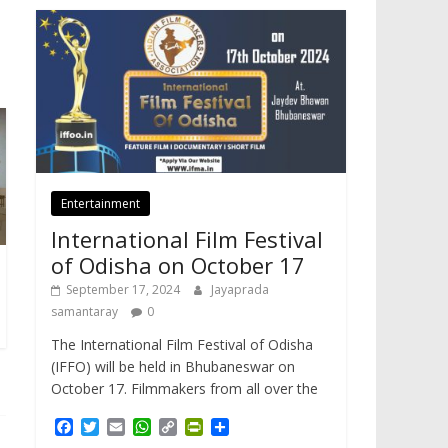
Entertainment
International Film Festival
of Odisha on October 17
September 17, 2024
Jayaprada
samantaray
0
The International Film Festival of Odisha
(IFFO) will be held in Bhubaneswar on
October 17. Filmmakers from all over the
F
T
E
W
C
P
S
a
w
m
h
o
r
h