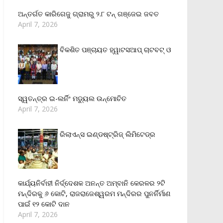
ଅନ୍ତର୍ଗତ କାରିଗେଜୁ ଗ୍ରାମରୁ ୨.୮ ଟନ୍ ଗଞ୍ଜେଇ ଜବତ
April 7, 2026
ବିକଶିତ ପଞ୍ଚାୟତ ହ୍ୱାଟସଆପ୍ ଚାଟବଟ୍ ଓ
ସ୍ୱତନ୍ତ୍ର ଇ-ଲର୍ନିଂ ମଡ୍ୟୁଲ ଉନ୍ମୋଚିତ
April 7, 2026
ରିଲାଏନ୍‌ସ ଇଣ୍ଡଷ୍ଟ୍ରିଜ୍ ଲିମିଟେଡ୍‌ର
କାର୍ଯ୍ୟନିର୍ବାହୀ ନିର୍ଦ୍ଦେଶକ ଅନନ୍ତ ଅମ୍ବାନି କେରଳର ୨ଟି
ମନ୍ଦିରକୁ ୬ କୋଟି, ରାଜରାଜେଶ୍ୱରମ ମନ୍ଦିରର ପୁନର୍ନିର୍ମାଣ
ପାଇଁ ୧୨ କୋଟି ଦାନ
April 7, 2026