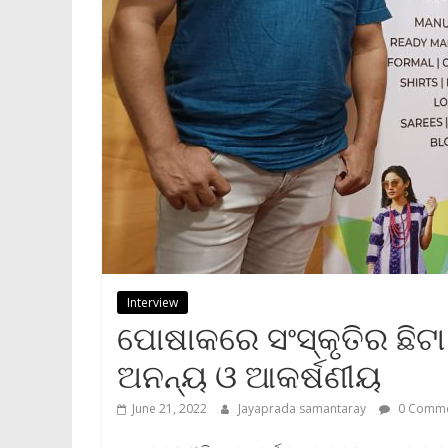
Interview
ପୋଷାକରେ ସଂସ୍କୃତିର ଛିଟା 
ଅନନ୍ୟ ଓ ଆକର୍ଷଣୀୟ
June 21, 2022
Jayaprada samantaray
0 Comme