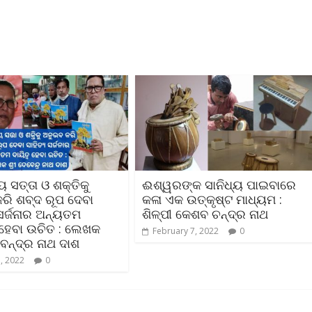
 ସତ୍ତା ଓ ଶକ୍ତିକୁ
ଈଶ୍ୱରଙ୍କ ସାନିଧ୍ୟ ପାଇବାରେ
ରି ଶବ୍ଦ ରୂପ ଦେବା
କଳା ଏକ ଉତ୍କୃଷ୍ଟ ମାଧ୍ୟମ :
 ସର୍ଜନାର ଅନ୍ୟତମ
ଶିଳ୍ପୀ କେଶବ ଚନ୍ଦ୍ର ନାଥ
 ହେବା ଉଚିତ : ଲେଖକ
February 7, 2022
0
େନ୍ଦ୍ର ନାଥ ଦାଶ
, 2022
0