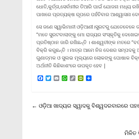
ଧୋତି,କୁର୍ତ୍ତା,ସେର୍ବାନୀର ତିଆରି ପାଇଁ ଯୋଜନା ମଧ୍ୟ 
ପାଖରେ ପ୍ରତ୍ୟକ୍ଷ ରୂପରେ ପହଁଚିବାର ଆଶ୍ୱାସନା ଦେଇ
ସେ ଜଣେ ସ୍ୱାଭିମାନୀ ଓଡ଼ିଆଣୀ।ସୁରଟରୁ ଯେତେବେଳେ ତା
“ମତେ ସୁରଟବାଲାଙ୍କୁ ମୋ ରାଜ୍ୟର ସଂସ୍କୃତିକୁ ଦେଖେଇ
ପ୍ରତିଷ୍ଠାନ ଜାରି ରଖିଛନ୍ତି । ଶାଶ୍ୱତୀଙ୍କ ମତରେ 
ବିକ୍ରି କରୁଛନ୍ତି । ମାତ୍ର ଆମେ ନିଜ ଦେଶର ସମ୍ପଦକୁ 
ଗୁଣାତ୍ମକ ଓ ସୁଲଭ ମୂଲ୍ୟରେ ଲୋକଙ୍କୁ ପୋଷାକ ବିକ୍
ଅର୍ଥନୀତି କିଛିକାଶଂରେ ଉପକୃତ ହେବ |
F
T
E
W
C
P
S
a
w
m
h
o
r
h
c
i
a
a
p
i
a
e
t
i
t
y
n
r
b
t
l
s
L
t
e
←
ଓଡ଼ିଆ ଖାଦ୍ୟର ସ୍ୱାଦକୁ ବିଶ୍ୱଦରବାରରେ ପହଞ
o
e
A
i
F
o
r
p
n
r
k
p
k
i
e
n
ମିଳିତ
d