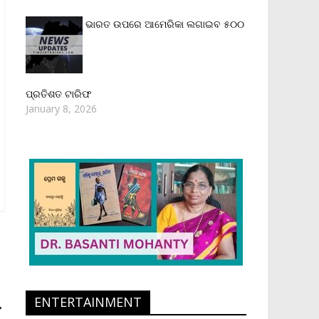
ଭାରତ ଉପରେ ଆମେରିକା ଲଗାଇବ ୫୦୦
ପ୍ରତିଶତ ଟାରିଫ
January 8, 2026
ENTERTAINMENT
→