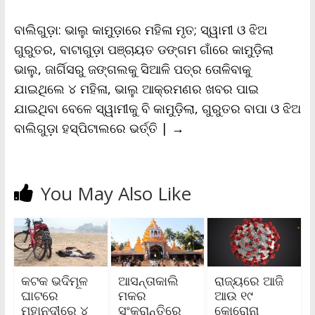
d
l
ବାଲିଗୁଡ଼ା: ଭାଲୁ କାମୁଡ଼ାରେ ମହିଳା ମୃତ; ସ୍ୱାମୀ ଓ ଝିଅ
y
ଗୁରୁତର, ବାଟାଗୁଡ଼ା ପଞ୍ଚାୟତ ଡଙ୍ଗମ ଗାଁରେ କାମୁଡ଼ିଲା
ଭାଲୁ, ଜାର୍ଗିସରୁ ଜଙ୍ଗଲକୁ ସିଆଳି ପତ୍ର ତୋଳିବାକୁ
ଯାଇଥିଲେ ୪ ମହିଳା, ଭାଲୁ ଆକ୍ରମଣର ଖବର ପାଇ
ଯାଇଥିବା ବେଳେ ସ୍ୱାମୀକୁ ବି କାମୁଡ଼ିଲା, ଗୁରୁତର ବାପା ଓ ଝିଅ
ବାଲିଗୁଡ଼ା ହସ୍ପିଟାଲରେ ଭର୍ତ୍ତି |
→
You May Also Like
କଟକ ଭଦିମୂଳ
ଆସନ୍ତାକାଲି
ରାଜ୍ୟରେ ଆଜି
ଘାଟରେ
ମକର
ଆଉ ୧୯
ମହାନଦୀରେ ୪
ସଂକ୍ରାନ୍ତିରେ
କୋରୋନା