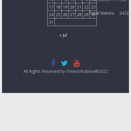
17
18
19
20
21
22
23
Total Visitors:
2472
24
25
26
27
28
29
30
31
« Jul
All Rights Reserved by Timesofodisha@2022