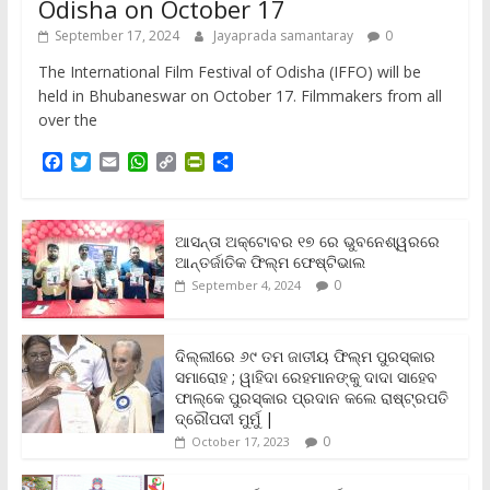
Odisha on October 17
September 17, 2024
Jayaprada samantaray
0
The International Film Festival of Odisha (IFFO) will be
held in Bhubaneswar on October 17. Filmmakers from all
over the
F
T
E
W
C
P
S
a
w
m
h
o
r
h
c
i
a
a
p
i
a
e
t
i
t
y
n
r
b
t
l
s
L
t
e
ଆସନ୍ତା ଅକ୍ଟୋବର ୧୭ ରେ ଭୁବନେଶ୍ୱରରେ
o
e
A
i
F
ଆନ୍ତର୍ଜାତିକ ଫିଲ୍ମ ଫେଷ୍ଟିଭାଲ
o
r
p
n
r
0
September 4, 2024
k
p
k
i
e
n
ଦିଲ୍ଲୀରେ ୬୯ ତମ ଜାତୀୟ ଫିଲ୍ମ ପୁରସ୍କାର
d
ସମାରୋହ ; ୱାହିଦା ରେହମାନଙ୍କୁ ଦାଦା ସାହେବ
l
y
ଫାଲ୍‌କେ ପୁରସ୍କାର ପ୍ରଦାନ କଲେ ରାଷ୍ଟ୍ରପତି
ଦ୍ରୌପଦୀ ମୁର୍ମୁ |
0
October 17, 2023