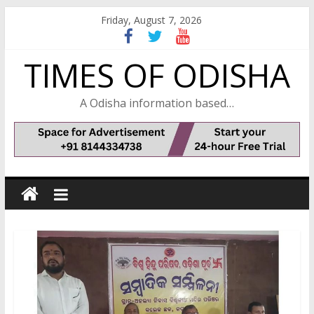
Skip
Friday, August 7, 2026
to
content
TIMES OF ODISHA
A Odisha information based…