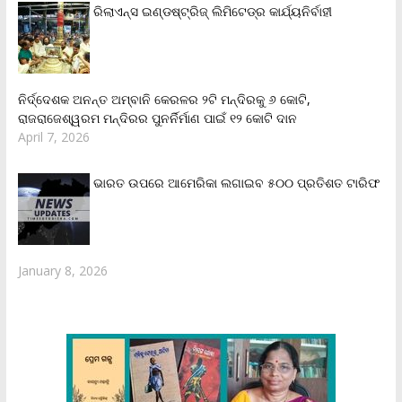
ରିଲାଏନ୍‌ସ ଇଣ୍ଡଷ୍ଟ୍ରିଜ୍ ଲିମିଟେଡ୍‌ର କାର୍ଯ୍ୟନିର୍ବାହୀ
ନିର୍ଦ୍ଦେଶକ ଅନନ୍ତ ଅମ୍ବାନି କେରଳର ୨ଟି ମନ୍ଦିରକୁ ୬ କୋଟି,
ରାଜରାଜେଶ୍ୱରମ ମନ୍ଦିରର ପୁନର୍ନିର୍ମାଣ ପାଇଁ ୧୨ କୋଟି ଦାନ
April 7, 2026
ଭାରତ ଉପରେ ଆମେରିକା ଲଗାଇବ ୫୦୦ ପ୍ରତିଶତ ଟାରିଫ
January 8, 2026