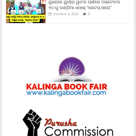
ୱାଣ୍ଡର ୱାର୍ଲ୍‌ଡ଼ ୱାଟର ପାର୍କରେ ଅକ୍ଟୋବର
୨୦ ରୁ ଦାଣ୍ଡିଆ ଧମାଲ୍ “ଲେଟସ୍ ନାଚୋ”
0
October 6, 2023