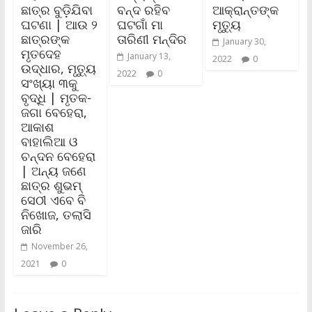
ଛାତ୍ର ବୁଡ଼ିଯିବା
ବନ୍ଦ ରହିବ
ଆକ୍ରାନ୍ତଙ୍କ
ଘଟଣା | ଆଉ ୨
ଘଟଗାଁ ମା
ମୃତ୍ୟୁ
ଛାତ୍ରଙ୍କ
ତାରିଣୀ ମନ୍ଦିର
January 30,
ମୃତଦେହ
January 13,
2022
0
ଉଦ୍ଧାର, ମୃତ୍ୟୁ
2022
0
ସଂଖ୍ୟା ୩କୁ
ବୃଦ୍ଧି | ମୃତକ-
ଜଗା ବେହେରା,
ଆକାଶ
ବାହାଲିଆ ଓ
ଚନ୍ଦନ ବେହେରା
| ଅନ୍ୟ ଜଣେ
ଛାତ୍ର ଶୁଭମ୍‌
ସେଠୀ ଏବେ ବି
ନିଖୋଜ, ତଲାସି
ଜାରି
November 26,
2021
0