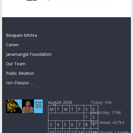
Binapani MIshra
Career
Janamangal Foundation
Our Team
Public Relation
ଆମ ବିଷୟରେ ...
August 2026
Today: 346
M
T
W
T
F
S
S
Yesterday: 1748
1
2
This Week: 42794
3
4
5
6
7
8
9
10
11
12
13
14
15
16
This Month: 171968