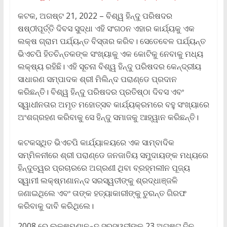
କଟକ, ଅଗଷ୍ଟ 21, 2022 – ବିଶ୍ୱ ହିନ୍ଦୁ ପରିଷଦର
ଷଷ୍ଠୀପୂର୍ତ୍ତି ଦିବସ ସୁଦ୍ଧା ଏହି ସଂଗଠନ ଏହାର କାର୍ଯ୍ୟକୁ ଏକ
ଲକ୍ଷ ଗ୍ରାମ ପର୍ଯ୍ୟନ୍ତ ବିସ୍ତାର କରିବ। ସେତେବେଳ ପର୍ଯ୍ୟନ୍ତ
ଭିଏଚପି ହିତଚିନ୍ତକଙ୍କ ସଂଖ୍ୟାକୁ ଏକ କୋଟିକୁ ନେବାକୁ ମଧ୍ୟ
ଲକ୍ଷ୍ୟ ରହିଛି। ଏହି ସୂଚନା ବିଶ୍ୱ ହିନ୍ଦୁ ପରିଷଦର କେନ୍ଦ୍ରୀୟ
ସାଧାରଣ ସମ୍ପାଦକ ଶ୍ରୀ ମିଲିନ୍ଦ ପରାଣ୍ଡେ ପ୍ରଦାନ
କରିଛନ୍ତି। ବିଶ୍ୱ ହିନ୍ଦୁ ପରିଷଦର ପ୍ରତିଷ୍ଠା ଦିବସ ଏବଂ
ସ୍ୱାଧୀନତାର ଅମୃତ ମହୋତ୍ସବ କାର୍ଯ୍ୟକ୍ରମରେ ବହୁ ସଂଖ୍ୟାରେ
ଅଂଶଗ୍ରହଣ କରିବାକୁ ସେ ହିନ୍ଦୁ ସମାଜକୁ ଆହ୍ୱାନ କରିଛନ୍ତି।
କଟକସ୍ଥିତ ଭିଏଚପି କାର୍ଯ୍ୟାଳୟରେ ଏକ ସାମ୍ବାଦିକ
ସମ୍ମିଳନୀରେ ଶ୍ରୀ ପରାଣ୍ଡେ ଜନଜାତିୟ ସମୁଦାୟଙ୍କ ମଧ୍ୟରେ
ହିନ୍ଦୁତ୍ୱର ପ୍ରଚାରରେ ଅଗ୍ରଣୀ ଥିବା ବ୍ରହ୍ମଲୀନ ପୂଜ୍ୟ
ସ୍ୱାମୀ ଲକ୍ଷ୍ମଣାନନ୍ଦ ସରସ୍ୱତୀଙ୍କୁ ଶ୍ରଦ୍ଧାଞ୍ଜଳି
ଜଣାଇଥିଲେ ଏବଂ ତାଙ୍କ ହତ୍ୟାକାରୀଙ୍କୁ ତୁରନ୍ତ ଗିରଫ
କରିବାକୁ ଦାବି କରିଥିଲେ।
2008 ରେ ଲକ୍ଷ୍ମଣାନନ୍ଦ ସରସ୍ୱତୀଙ୍କୁ 23 ଅଗଷ୍ଟ ଦିନ