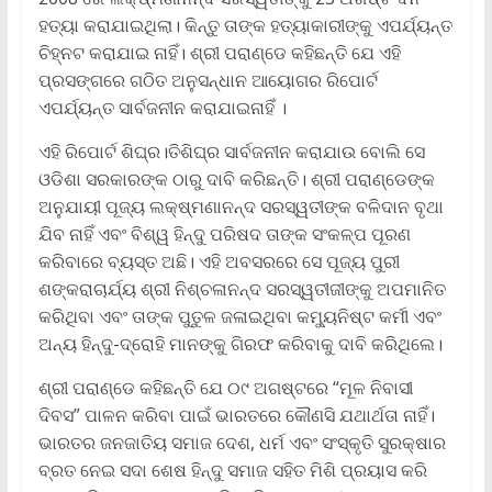
ହତ୍ୟା କରାଯାଇଥିଲା। କିନ୍ତୁ ତାଙ୍କ ହତ୍ୟାକାରୀଙ୍କୁ ଏପର୍ଯ୍ୟନ୍ତ
ଚିହ୍ନଟ କରାଯାଇ ନାହିଁ। ଶ୍ରୀ ପରାଣ୍ଡେ କହିଛନ୍ତି ଯେ ଏହି
ପ୍ରସଙ୍ଗରେ ଗଠିତ ଅନୁସନ୍ଧାନ ଆୟୋଗର ରିପୋର୍ଟ
ଏପର୍ଯ୍ୟନ୍ତ ସାର୍ବଜନୀନ କରାଯାଇନାହିଁ ।
ଏହି ରିପୋର୍ଟ ଶିଘ୍ର।ତିଶିଘ୍ର ସାର୍ବଜନୀନ କରାଯାଉ ବୋଲି ସେ
ଓଡିଶା ସରକାରଙ୍କ ଠାରୁ ଦାବି କରିଛନ୍ତି। ଶ୍ରୀ ପରାଣ୍ଡେଙ୍କ
ଅନୁଯାୟୀ ପୂଜ୍ୟ ଲକ୍ଷ୍ମଣାନନ୍ଦ ସରସ୍ୱତୀଙ୍କ ବଳିଦାନ ବୃଥା
ଯିବ ନାହିଁ ଏବଂ ବିଶ୍ୱ ହିନ୍ଦୁ ପରିଷଦ ତାଙ୍କ ସଂକଳ୍ପ ପୂରଣ
କରିବାରେ ବ୍ୟସ୍ତ ଅଛି। ଏହି ଅବସରରେ ସେ ପୂଜ୍ୟ ପୁରୀ
ଶଙ୍କରାଚାର୍ଯ୍ୟ ଶ୍ରୀ ନିଶ୍ଚଳାନନ୍ଦ ସରସ୍ୱତୀଜୀଙ୍କୁ ଅପମାନିତ
କରିଥିବା ଏବଂ ତାଙ୍କ ପୁତୁଳ ଜଳାଇଥିବା କମ୍ୟୁନିଷ୍ଟ କର୍ମୀ ଏବଂ
ଅନ୍ୟ ହିନ୍ଦୁ-ଦ୍ରୋହି ମାନଙ୍କୁ ଗିରଫ କରିବାକୁ ଦାବି କରିଥିଲେ।
ଶ୍ରୀ ପରାଣ୍ଡେ କହିଛନ୍ତି ଯେ ୦୯ ଅଗଷ୍ଟରେ “ମୂଳ ନିବାସୀ
ଦିବସ” ପାଳନ କରିବା ପାଇଁ ଭାରତରେ କୌଣସି ଯଥାର୍ଥତା ନାହିଁ।
ଭାରତର ଜନଜାତିୟ ସମାଜ ଦେଶ, ଧର୍ମ ଏବଂ ସଂସ୍କୃତି ସୁରକ୍ଷାର
ବ୍ରତ ନେଇ ସଦା ଶେଷ ହିନ୍ଦୁ ସମାଜ ସହିତ ମିଶି ପ୍ରୟାସ କରି