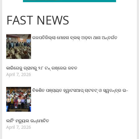
FAST NEWS
ଗଜପତିଜିଲ୍ଲା ମୋହନା ବ୍ଲକ୍‌ ଅଡ଼ବା ଥାନା ଅନ୍ତର୍ଗତ
କାରିଗେଜୁ ଗ୍ରାମରୁ ୨.୮ ଟନ୍ ଗଞ୍ଜେଇ ଜବତ
April 7, 2026
ବିକଶିତ ପଞ୍ଚାୟତ ହ୍ୱାଟସଆପ୍ ଚାଟବଟ୍ ଓ ସ୍ୱତନ୍ତ୍ର ଇ-
ଲର୍ନିଂ ମଡ୍ୟୁଲ ଉନ୍ମୋଚିତ
April 7, 2026