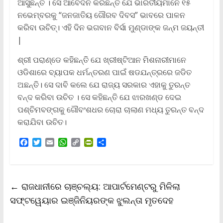
ଆସୁଛନ୍ତି । ସେ ଆବେଦନ କରିଛନ୍ତି ଯେ ଭାରତୀୟମାନେ ୧୫
ନଭେମ୍ବରକୁ “ଜନଜାତିୟ ଗୌରବ ଦିବସ” ଭାବରେ ପାଳନ
କରିବା ଉଚିତ୍। ଏହି ଦିନ ଭଗବାନ ବିର୍ସା ମୁଣ୍ଡାଙ୍କ ଜନ୍ମ ଜୟନ୍ତୀ
|
ଶ୍ରୀ ପରାଣ୍ଡେ କହିଛନ୍ତି ଯେ ଖ୍ରୀଷ୍ଟିଆନ ମିଶନାରୀମାନେ
ଓଡିଶାରେ ବ୍ୟାପକ ଧର୍ମନ୍ତରଣ ପାଇଁ ଷଡଯନ୍ତ୍ରରେ ଜଡିତ
ଅଛନ୍ତି। ସେ ଦାବି କଲେ ଯେ ରାଜ୍ୟ ସରକାର ଏହାକୁ ତୁରନ୍ତ
ବନ୍ଦ କରିବା ଉଚିତ । ସେ କହିଛନ୍ତି ଯେ ଝାରଖଣ୍ଡ ଦେଇ
ପଶ୍ଚିମବଙ୍ଗକୁ ଗୌବଂଶଧର ଚୋରା ଚାଲାଣ ମଧ୍ୟ ତୁରନ୍ତ ବନ୍ଦ
କରାଯିବା ଉଚିତ।
F
T
E
W
C
P
S
a
w
m
h
o
r
h
c
i
a
a
p
i
a
e
t
i
t
y
n
r
b
t
l
s
L
t
e
←
ରାଜଧାନୀରେ ଚାଞ୍ଚଲ୍ୟ: ଆପାର୍ଟମେଣ୍ଟରୁ ମିଳିଲା
o
e
A
i
F
o
r
p
n
r
ସଫ୍ଟୱେୟାର ଇଞ୍ଜିନିୟରଙ୍କ ଝୁଲନ୍ତା ମୃତଦେହ
k
p
k
i
e
n