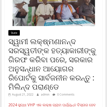
State
ସ୍ୱାମୀ ଲକ୍ଷ୍ମଣାନନ୍ଦ
ସରସ୍ୱତୀଙ୍କ ହତ୍ୟାକାରୀଙ୍କୁ
ଗିରଫ କରିବା ପରେ, ସରକାର
ଅନୁସନ୍ଧାନ ଆୟୋଗର
ରିପୋର୍ଟକୁ ସାର୍ବଜନୀନ କରନ୍ତୁ :
ମିଲିନ୍ଦ ପରାଣ୍ଡେ
August 21, 2022
admin
0 Comments
2024 ସୁଦ୍ଧା VHP ଏକ ଲକ୍ଷ ଗ୍ରାମ ପର୍ଯ୍ୟନ୍ତ ବିସ୍ତାର ହେବ