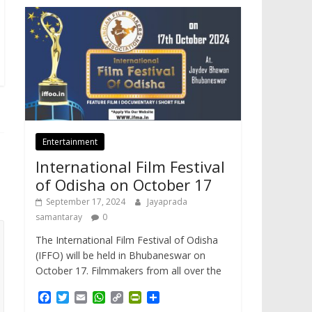
Entertainment
International Film Festival
of Odisha on October 17
September 17, 2024
Jayaprada
samantaray
0
The International Film Festival of Odisha
(IFFO) will be held in Bhubaneswar on
October 17. Filmmakers from all over the
F
T
E
W
C
P
S
a
w
m
h
o
r
h