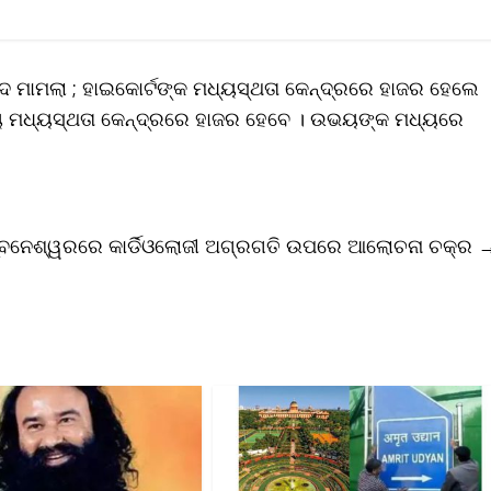
ିବାଦ ମାମଲା ; ହାଇକୋର୍ଟଙ୍କ ମଧ୍ୟସ୍ଥତା କେନ୍ଦ୍ରରେ ହାଜର ହେଲେ
ଭୟ ମଧ୍ୟସ୍ଥତା କେନ୍ଦ୍ରରେ ହାଜର ହେବେ । ଉଭୟଙ୍କ ମଧ୍ୟରେ
ୁବନେଶ୍ୱରରେ କାର୍ଡିଓଲୋଜୀ ଅଗ୍ରଗତି ଉପରେ ଆଲୋଚନା ଚକ୍ର