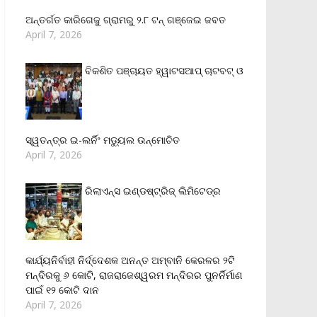
ଅନ୍ତର୍ଗତ କାରିଗେଜୁ ଗ୍ରାମରୁ ୨.୮ ଟନ୍ ଗଞ୍ଜେଇ ଜବତ
April 7, 2026
ବିକଶିତ ପଞ୍ଚାୟତ ହ୍ୱାଟସଆପ୍ ଚାଟବଟ୍ ଓ
ସ୍ୱତନ୍ତ୍ର ଇ-ଲର୍ନିଂ ମଡ୍ୟୁଲ ଉନ୍ମୋଚିତ
April 7, 2026
ରିଲାଏନ୍‌ସ ଇଣ୍ଡଷ୍ଟ୍ରିଜ୍ ଲିମିଟେଡ୍‌ର
କାର୍ଯ୍ୟନିର୍ବାହୀ ନିର୍ଦ୍ଦେଶକ ଅନନ୍ତ ଅମ୍ବାନି କେରଳର ୨ଟି
ମନ୍ଦିରକୁ ୬ କୋଟି, ରାଜରାଜେଶ୍ୱରମ ମନ୍ଦିରର ପୁନର୍ନିର୍ମାଣ
ପାଇଁ ୧୨ କୋଟି ଦାନ
April 7, 2026