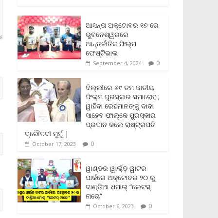
c
i
a
a
p
i
a
e
t
i
t
y
n
r
b
t
l
s
L
t
e
ଆସନ୍ତା ଅକ୍ଟୋବର ୧୭ ରେ
o
e
A
i
F
ଭୁବନେଶ୍ୱରରେ
o
r
p
n
r
ଆନ୍ତର୍ଜାତିକ ଫିଲ୍ମ
k
p
k
i
ଫେଷ୍ଟିଭାଲ
e
0
September 4, 2024
n
d
l
ଦିଲ୍ଲୀରେ ୬୯ ତମ ଜାତୀୟ
y
ଫିଲ୍ମ ପୁରସ୍କାର ସମାରୋହ ;
ୱାହିଦା ରେହମାନଙ୍କୁ ଦାଦା
ସାହେବ ଫାଲ୍‌କେ ପୁରସ୍କାର
ପ୍ରଦାନ କଲେ ରାଷ୍ଟ୍ରପତି
ଦ୍ରୌପଦୀ ମୁର୍ମୁ |
0
October 17, 2023
ୱାଣ୍ଡର ୱାର୍ଲ୍‌ଡ଼ ୱାଟର
ପାର୍କରେ ଅକ୍ଟୋବର ୨୦ ରୁ
ଦାଣ୍ଡିଆ ଧମାଲ୍ “ଲେଟସ୍
ନାଚୋ”
0
October 6, 2023