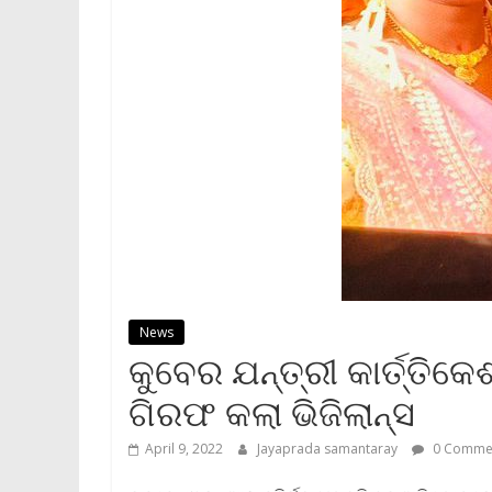
News
କୁବେର ଯନ୍ତ୍ରୀ କାର୍ତ୍ତିକ
ଗିରଫ କଲା ଭିଜିଲାନ୍ସ
April 9, 2022
Jayaprada samantaray
0 Comme