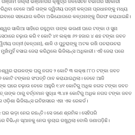
େ ଗଞ୍ଜାମ ଜିଲ୍ଲା ଭଞ୍ଜନଗର କ୍ଷୁଦ୍ର ଜଳସେଚନ ବିଭାଗର ସହକାରୀ
 କରିଥିବା ବେଳେ ଆଜି ତାଙ୍କ ଦ୍ୱିତୀୟ ପତ୍ନୀ କଳ୍ପନା ପ୍ରଧାନଙ୍କୁ ମଧ୍ୟ
କା ଲୁଚାଇବାରେ ସହଯୋଗ କରିବା ଅଭିଯୋଗରେ କଳ୍ପନାଙ୍କୁ ଗିରଫ କରାଯାଇଛି।
୍ୱର ସାଲିଆ ସାହିରେ ରହୁଥିବା ତାଙ୍କ ଭଉଣୀ ଘରେ ଟଙ୍କା ଓ ସୁନା
େ ସେଠାରେ ଚଢ଼ାଉ କରି ୧ କୋଟି ୪୧ ଲକ୍ଷ ୬୨ ହଜାର ୪ ଶହ ଟଙ୍କା ଜବତ
୍ୱିତୀୟ ପତ୍ନୀ (କଳ୍ପନା), ଶାଳି ଓ ପୁତୁରାଙ୍କୁ ଅଟକ ରଖି ପଚରାଉଚରା
ହ ମୁହାଁମୁହିଁ ବସାଇ ଜେରା କରିଥିଲେ ଭିଜିଲାନ୍ସ ଅଧିକାରୀ। ଏହି ଜେରା ପରେ
ତିକେଶ୍ୱର ରାଉଳଙ୍କ ଘରୁ ନଗଦ ୨ କୋଟି ୩ ଲକ୍ଷ ୮୮୦ ଟଙ୍କା ଜବତ
୬ କୋଟି ଟଙ୍କାର ସଂପତ୍ତି ଠାବ କରାଯାଇଥିଲା। ତେବେ ଆଜି
ଣୀ)ଙ୍କ ଘରେ ଚଢ଼ାଉ ବେଳେ ଆହୁରି ୧.୪୧ କୋଟିରୁ ଅଧିକ ନଗଦ ଟଙ୍କା ଜବତ
ଥାତ୍ ତାଙ୍କ ଠାରୁ ବର୍ତ୍ତମାନ ସୁଦ୍ଧା ୩.୪୫ କୋଟିରୁ ଅଧିକ ନଗଦ ଟଙ୍କା ଜବତ
ଡ଼ିଶା ଭିଜିଲାନ୍ସ ଇତିହାସରେ ଏହା ଏକ ରେକର୍ଡ।
ରେ ଘର ଭଡ଼ା ନେଇ ରହନ୍ତି। ସେ ଜଣେ ଶ୍ରମିକ। ସେହିପରି
ରେ ବିଭିନ୍ନ ସ୍ଥାନକୁ ନେଇ ଲୁଚାଇ ରଖୁଥିଲା ବୋଲି ଜଣାପଡ଼ିଛି।