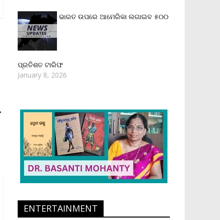
ଭାରତ ଉପରେ ଆମେରିକା ଲଗାଇବ ୫୦୦
ପ୍ରତିଶତ ଟାରିଫ
January 8, 2026
→
ENTERTAINMENT