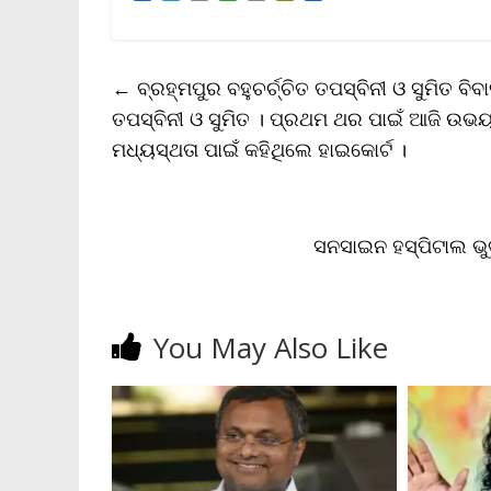
a
w
m
h
o
r
h
c
i
a
a
p
i
a
e
t
i
t
y
n
r
b
t
l
s
L
t
e
←
ବ୍ରହ୍ମପୁର ବହୁଚର୍ଚ୍ଚିତ ତପସ୍ବିନୀ ଓ ସୁମିତ ବ
o
e
A
i
F
o
r
p
n
r
ତପସ୍ବିନୀ ଓ ସୁମିତ । ପ୍ରଥମ ଥର ପାଇଁ ଆଜି ଉ
k
p
k
i
ମଧ୍ୟସ୍ଥତା ପାଇଁ କହିଥିଲେ ହାଇକୋର୍ଟ ।
e
n
d
l
y
ସନସାଇନ ହସ୍ପିଟାଲ ଭ
You May Also Like