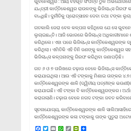
ଭୁବନେଶ୍ୱର : ଆୟ ବହିର୍ଭୂତ ସଂପତ୍ତି ଠୁଳ ଅଭିଯୋଗର
ଯନ୍ତ୍ରୀ କାର୍ତ୍ତିକେଶ୍ୱର ରାଉଳଙ୍କୁ ଭିଜିଲାନ୍ସ ଗିରଫ
ବାନ୍ଧିଛି। ଦୁର୍ନୀତିକୁ ପ୍ରୋତ୍ସାହନ ଦେବା ତଥା ଟଙ୍
ଗତକାଲି ଜେରା ବେଳ କଳ୍ପନା କହିଥିଲେ ଯେ ସେ ଭୁବନେଶ
ଲୁଚାଇଛନ୍ତି। ଆଜି ଭୋରରେ ଭିଜିଲାନ୍ସ ଅଧିକାରୀମାନ
କରିଥିଲେ। ଏହା ପରେ ଭିଜିଲାନ୍ସ କାର୍ତ୍ତିକେଶ୍ୱରଙ୍କ ଦ
କରିଥିଲା। ଏମିତିକି ଏହି ତିନି ଜଣଙ୍କୁ କାର୍ତ୍ତିକେଶ୍ୱର ସ
ଭିଜିଲାନ୍ସ କଳ୍ପନାଙ୍କୁ ଗିରଫ କରିଥିବା ଜଣାପଡ଼ିଛି।
ଗତ ୬ ଓ ୭ ତାରିଖରେ ଚଢ଼ାଉ ବେଳେ ଭିଜିଲାନ୍ସ କାର୍ତ୍
କରାଯାଇଥିଲା। ଆଉ ଏହି ଟଙ୍କାକୁ ମିଶାଇ ତାଙ୍କର ୪.୭
କାର୍ତ୍ତିକେଶ୍ୱରଙ୍କ ଶାଳି (ଦ୍ୱିତୀୟ ପତ୍ନୀଙ୍କ ଭଉ
କରାଯାଇଛି। ଏହି ଟଙ୍କା ବି କାର୍ତ୍ତିକେଶ୍ୱରଙ୍କର। ଅର୍
କରାଗଲାଣି। ଚଢ଼ାଉ ବେଳେ ନଗଦ ଟଙ୍କା ଜବତ କରିବାରେ ଓ
ସୂଚନାଯୋଗ୍ୟ, କାର୍ତ୍ତିକେଶ୍ୱରଙ୍କ ଶାଳି ସାଲିଆସାହି
କାର୍ତ୍ତିକେଶ୍ୱରଙ୍କ କଳା ଟଙ୍କାକୁ ତାଙ୍କ ପୁତୁରା ଅଟୋ
F
T
E
W
C
P
S