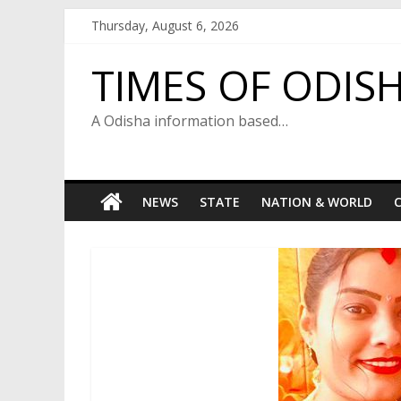
Skip
Thursday, August 6, 2026
to
content
TIMES OF ODIS
A Odisha information based…
NEWS
STATE
NATION & WORLD
C