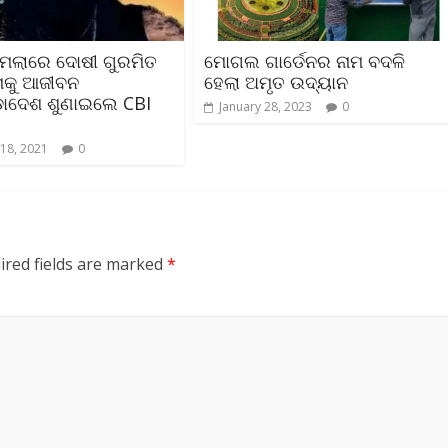
ାମଲାରେ ଦୋଷୀ ଗୁରମିତ
ମୋଗଲ ଗାର୍ଡେନର ନାମ ବଦଳି
ମକୁ ଆଜୀବନ
ହେଲା ଅମୃତ ଉଦ୍ୟାନ
ଡାଦେଶ ଶୁଣାଇଲେ CBI
January 28, 2023
0
18, 2021
0
ired fields are marked
*