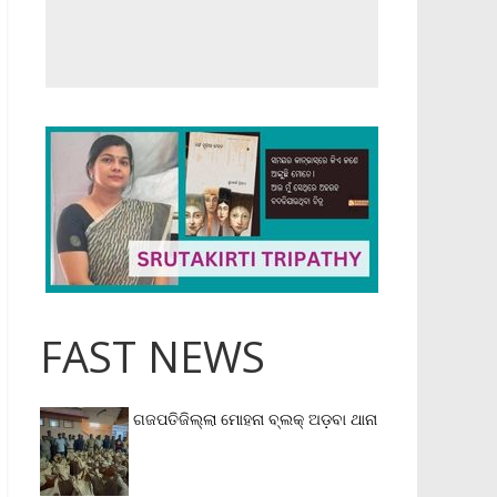
FAST NEWS
ଗଜପତିଜିଲ୍ଲା ମୋହନା ବ୍ଲକ୍‌ ଅଡ଼ବା ଥାନା