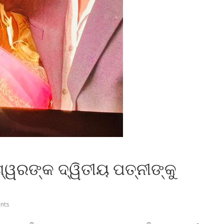
େଶ୍ୱରଙ୍କ ଦ୍ୱିତୀୟ ପତ୍ନୀଙ୍କୁ
nts